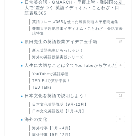
日常英会話・GMARCH・早慶上智・難関国公立
22
大で“差がつく”英語イディオム・ことわざ・口
語表現365
英語フレーズ365を使った練習問題＆予想問題集
難関大学超絶頻出イディオム・ことわざ・会話文表
現特集
原田先生の英語授業アイデア玉手箱
24
新人英語先生いらっしゃい！
海外の英語授業実践シリーズ
人生に大切なことは全てYouTubeから学んだ
4
YouTubeで英語学習
TED-Edで英語学習！
TED Talks
日本文化を英語で説明しよう！
11
日本文化英語説明【9月-12月】
日本文化英語説明【1月-4月】
海外の文化
10
海外行事【1月～4月】
海外行事【9月-12月】