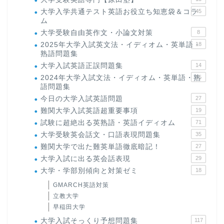
大学入学共通テスト英語お役立ち知恵袋＆コラ
45
ム
大学受験自由英作文・小論文対策
8
2025年大学入試英文法・イディオム・英単語・
18
熟語問題集
大学入試英語正誤問題集
14
2024年大学入試文法・イディオム・英単語・熟
15
語問題集
今日の大学入試英語問題
27
難関大学入試英語超重要事項
19
試験に超絶出る英熟語・英語イディオム
71
大学受験英会話文・口語表現問題集
35
難関大学で出た難英単語徹底暗記！
27
大学入試に出る英会話表現
29
大学・学部別傾向と対策ゼミ
18
GMARCH英語対策
立教大学
早稲田大学
大学入試そっくり予想問題集
117