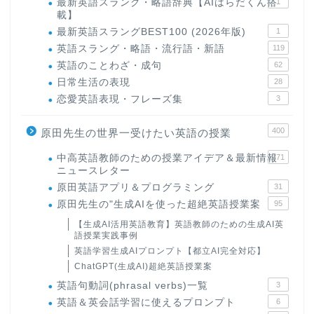
最新英語スラング・略語辞典【AIはらだくん搭
1
載】
最新英語スラングBEST100 (2026年版)
1
英語スラング・略語・流行語・新語
119
英語のことわざ・成句
62
日常生活の表現
28
恋愛英語表現・フレーズ集
3
400
原田先生の世界一受けたい英語の授業
中高英語教師のための授業アイデア＆最新情報
171
ニュースレター
原田英語アプリ＆プログラミング
31
原田先生の"生成AIを使った超絶英語授業案
95
【生成AI活用英語教育】英語教師のための生成AI英
語授業実践事例
英語学習生成AIプロンプト【都立AI完全対応】
ChatGPT(生成AI)超絶英語授業案
英語句動詞(phrasal verbs)一覧
3
英語＆英会話学習に使えるプロンプト
6