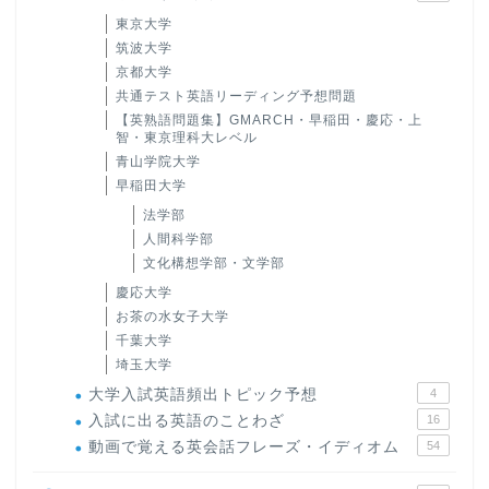
東京大学
筑波大学
京都大学
共通テスト英語リーディング予想問題
【英熟語問題集】GMARCH・早稲田・慶応・上
智・東京理科大レベル
青山学院大学
早稲田大学
法学部
人間科学部
文化構想学部・文学部
慶応大学
お茶の水女子大学
千葉大学
埼玉大学
大学入試英語頻出トピック予想
4
入試に出る英語のことわざ
16
動画で覚える英会話フレーズ・イディオム
54