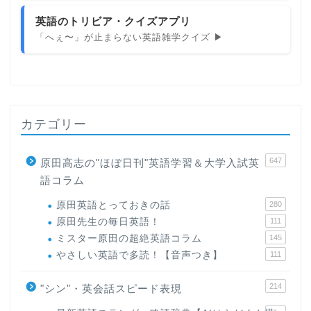
英語のトリビア・クイズアプリ
「へぇ〜」が止まらない英語雑学クイズ ▶
カテゴリー
647
原田高志の"ほぼ日刊"英語学習＆大学入試英
語コラム
原田英語とっておきの話
280
原田先生の毎日英語！
111
ミスター原田の超絶英語コラム
145
やさしい英語で多読！【音声つき】
111
214
"シン"・英会話スピード表現