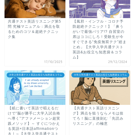
共通テスト英語リスニング第5
【風邪・インフル・コロナ予
問 究極マニュアル：満点を取
防超絶テクニック！】「鼻う
るためのコツ＆超絶テクニッ
がいで最強バリア!? 自習室の
ク集
席はココにしろ！受験生が今
すぐできる“免疫無双テク”総ま
とめ」【大学入学共通テスト
英語&お役立ち知恵袋＆コラ
ム】
17/10/2025
29/12/2024
大学入学共通テスト英語お役立ち知恵袋＆コラム
大学入学共通テスト英語お役立ち知恵袋＆コラム
【紙に書いて英語で唱えるだ
【共通テスト英語リスニン
けで“脳が勝手に大学入試合格
グ】満点を狙うならメモは捨
へ導く”アファメーション超実
てろ！脳に直接刻む「先読み
践メソッド】～ すぐにつかえ
リスニング」の極意
る英語×日本語affirmationつ
き！～【大学入学共通テスト