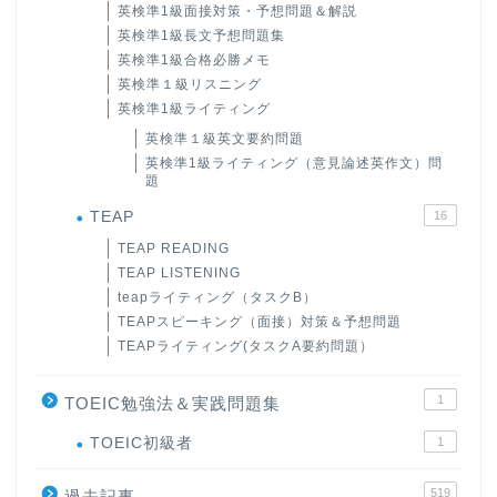
英検準1級面接対策・予想問題＆解説
英検準1級長文予想問題集
英検準1級合格必勝メモ
英検準１級リスニング
英検準1級ライティング
英検準１級英文要約問題
英検準1級ライティング（意見論述英作文）問
題
TEAP
16
TEAP READING
TEAP LISTENING
teapライティング（タスクB）
TEAPスピーキング（面接）対策＆予想問題
TEAPライティング(タスクA要約問題）
1
TOEIC勉強法＆実践問題集
ホーム
TOEIC初級者
1
519
過去記事