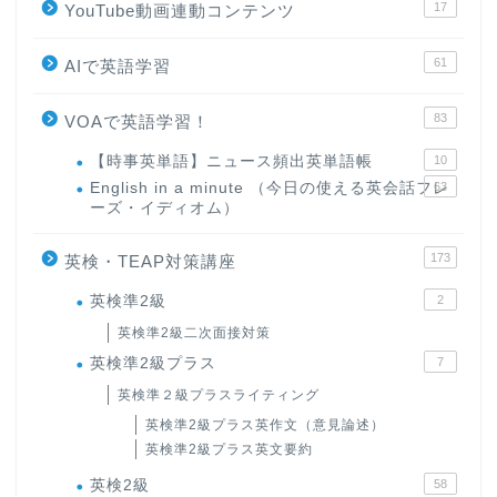
17
YouTube動画連動コンテンツ
61
AIで英語学習
83
VOAで英語学習！
【時事英単語】ニュース頻出英単語帳
10
English in a minute （今日の使える英会話フレ
63
ーズ・イディオム）
173
英検・TEAP対策講座
英検準2級
2
英検準2級二次面接対策
英検準2級プラス
7
英検準２級プラスライティング
英検準2級プラス英作文（意見論述）
英検準2級プラス英文要約
英検2級
58