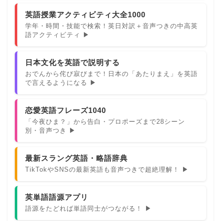
英語授業アクティビティ大全1000
学年・時間・技能で検索！英日対訳＋音声つきの中高英
語アクティビティ ▶
日本文化を英語で説明する
おでんから侘び寂びまで！日本の「あたりまえ」を英語
で言えるようになる ▶
恋愛英語フレーズ1040
「今夜ひま？」から告白・プロポーズまで28シーン
別・音声つき ▶
最新スラング英語・略語辞典
TikTokやSNSの最新英語も音声つきで超絶理解！ ▶
英単語語源アプリ
語源をたどれば単語同士がつながる！ ▶