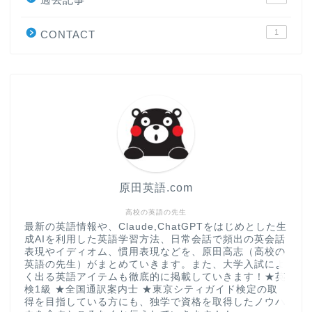
原田高志の”ほぼ日刊”英語
学習＆大学入試英語コラム
1
CONTACT
“シン”・英会話スピード表
現
大学入試英語対策講座
英語名言・格言・カッコい
い英語＆素敵な英文フレー
ズ集
原田英語.com
過去記事
高校の英語の先生
最新の英語情報や、Claude,ChatGPTをはじめとした生
成AIを利用した英語学習方法、日常会話で頻出の英会話
CONTACT
表現やイディオム、慣用表現などを、原田高志（高校の
英語の先生）がまとめていきます。また、大学入試によ
く出る英語アイテムも徹底的に掲載していきます！★英
検1級 ★全国通訳案内士 ★東京シティガイド検定の取
得を目指している方にも、独学で資格を取得したノウハ