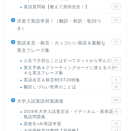
英語質問箱【教えて原田先生！】
25
23
洋楽で英語学習！（翻訳・和訳・歌詞つ
き）
67
英語名言・格言・カッコいい英語＆素敵な
英文フレーズ集
人生で大切なことはすべてネットから学んだ
23
英文手紙＆グリーティングカードに使えるステ
19
キな英文フレーズ集
英語名言＆格言BEST20特集
6
翻訳しづらい世界のことば
18
661
大学入試英語対策講座
2026年大学入試英文法・イディオム・英単語・
11
熟語問題集
高校生×AI英語学習
16
大学受験英語専門【原田塾】
13