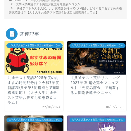
HOME
大学入試英語対策講座
大学入学共通テスト英語お役立ち知恵袋＆コラム
共通テスト＆大学入試、、、腕時計を持ってない場合、どうする？おすすめの格
安腕時計は？【大学入学共通テスト英語&お役立ち知恵袋＆コラム】
関連記事
大学入学共通テスト英語お役立ち知恵袋＆コラム
大学入学共通テスト英語お役立ち知恵袋＆コラム
共通テスト英語2025年度のお
【共通テスト英語リスニング
すすめ時間配分は？令和7年度
2027年版 超絶完全マニュア
新課程/共テ第8問構成と第6問
ル】「先読み貯金」で無双す
構成対応！【大学入学共通テ
る大問別攻略テクニック
スト英語お役立ち知恵袋＆コ
ラム】
22/10/2024
18/07/2026
大学入学共通テスト英語お役立ち知恵袋＆コラム
大学入学共通テスト英語お役立ち知恵袋＆コラム