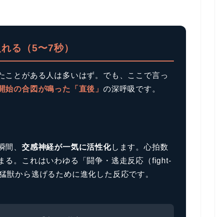
れる（5〜7秒）
たことがある人は多いはず。でも、ここで言っ
開始の合図が鳴った「直後」
の深呼吸です。
瞬間、
交感神経が一気に活性化
します。心拍数
る。これはいわゆる「闘争・逃走反応（fight-
原始時代に猛獣から逃げるために進化した反応です。