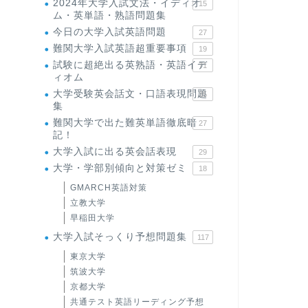
2024年大学入試文法・イディオ
15
ム・英単語・熟語問題集
今日の大学入試英語問題
27
難関大学入試英語超重要事項
19
試験に超絶出る英熟語・英語イデ
71
ィオム
大学受験英会話文・口語表現問題
35
集
難関大学で出た難英単語徹底暗
27
記！
大学入試に出る英会話表現
29
大学・学部別傾向と対策ゼミ
18
GMARCH英語対策
立教大学
早稲田大学
大学入試そっくり予想問題集
117
東京大学
筑波大学
京都大学
共通テスト英語リーディング予想