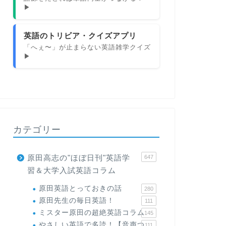
▶
英語のトリビア・クイズアプリ
「へぇ〜」が止まらない英語雑学クイズ
▶
カテゴリー
原田高志の"ほぼ日刊"英語学
647
習＆大学入試英語コラム
原田英語とっておきの話
280
原田先生の毎日英語！
111
ミスター原田の超絶英語コラム
145
やさしい英語で多読！【音声つ
111