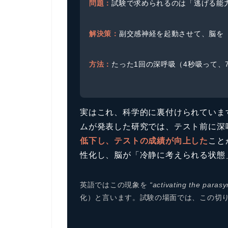
問題：
試験で求められるのは「逃げる能
解決策：
副交感神経を起動させて、脳を
方法：
たった1回の深呼吸（4秒吸って、
実はこれ、科学的に裏付けられています
ムが発表した研究では、テスト前に深
低下し、テストの成績が向上した
こと
性化し、脳が「冷静に考えられる状態
英語ではこの現象を
“activating the paras
化）と言います。試験の場面では、この切