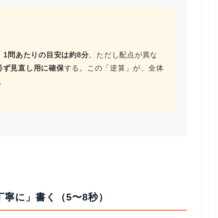
、
1問あたりの目安は約8分
。ただし配点が異な
必ず見直し用に確保
する。この「逆算」が、全体
。
丁寧に」書く（5〜8秒）