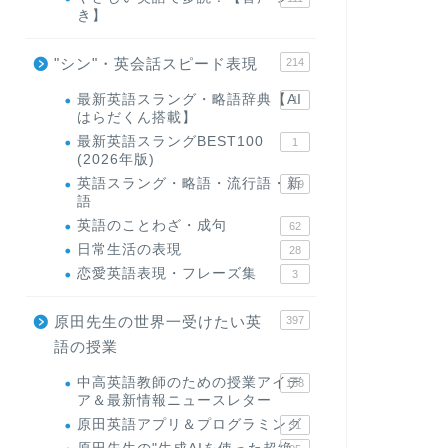
き】
"シン"・英会話スピード表現
214
最新英語スラング・略語辞典【AI
1
はらだくん搭載】
最新英語スラングBEST100
1
(2026年版)
英語スラング・略語・流行語・新
119
語
英語のことわざ・成句
62
日常生活の表現
28
恋愛英語表現・フレーズ集
3
原田先生の世界一受けたい英
397
語の授業
中高英語教師のための授業アイデ
168
ア＆最新情報ニュースレター
原田英語アプリ＆プログラミング
31