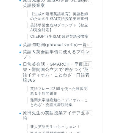
原田先生の"生成AIを使った超絶
95
英語授業案
【生成AI活用英語教育】英語教師
のための生成AI英語授業実践事例
英語学習生成AIプロンプト【都立
AI完全対応】
ChatGPT(生成AI)超絶英語授業案
英語句動詞(phrasal verbs)一覧
3
英語＆英会話学習に使えるプロン
6
プト
日常英会話・GMARCH・早慶上
22
智・難関国公立大で“差がつく”英
語イディオム・ことわざ・口語表
現365
英語フレーズ365を使った練習問
題＆予想問題集
難関大学超絶頻出イディオム・こ
とわざ・会話文表現特集
原田先生の英語授業アイデア玉手
24
箱
新人英語先生いらっしゃい！