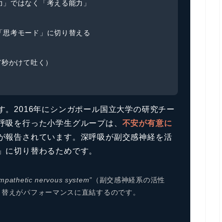
力」ではなく「考える能力」
「思考モード」に切り替える
7秒かけて吐く）
。2016年にシンガポール国立大学の研究チー
呼吸を行った小学生グループは、
不安が有意に
が報告されています。深呼吸が副交感神経を活
」に切り替わるためです。
ympathetic nervous system”
（副交感神経系の活性
り替えがパフォーマンスに直結するのです。