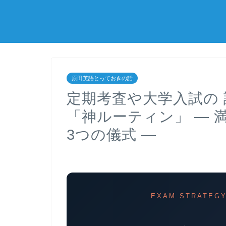
原田英語とっておきの話
定期考査や大学入試の 
「神ルーティン」 ― 
3つの儀式 ―
EXAM STRATEGY