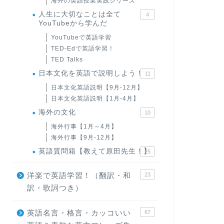
海外の英語授業実践シリーズ
人生に大切なことは全て
4
YouTubeから学んだ
YouTubeで英語学習
TED-Edで英語学習！
TED Talks
日本文化を英語で説明しよう！
11
日本文化英語説明【9月-12月】
日本文化英語説明【1月-4月】
海外の文化
10
海外行事【1月～4月】
海外行事【9月-12月】
英語質問箱【教えて原田先生！】
25
洋楽で英語学習！（翻訳・和
23
訳・歌詞つき）
英語名言・格言・カッコいい
67