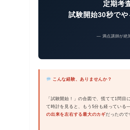
定期考
試験開始30秒で
― 満点講師が絶
こんな経験、ありませんか？
「試験開始！」の合図で、慌てて1問目
て時計を見ると、もう5分も経っている
の出来を左右する最大のカギ
だったので