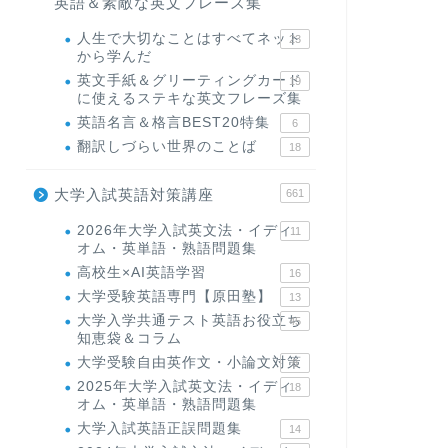
英語＆素敵な英文フレーズ集
人生で大切なことはすべてネット
23
から学んだ
英文手紙＆グリーティングカード
19
に使えるステキな英文フレーズ集
英語名言＆格言BEST20特集
6
翻訳しづらい世界のことば
18
大学入試英語対策講座
661
2026年大学入試英文法・イディ
11
オム・英単語・熟語問題集
高校生×AI英語学習
16
大学受験英語専門【原田塾】
13
大学入学共通テスト英語お役立ち
45
知恵袋＆コラム
大学受験自由英作文・小論文対策
8
2025年大学入試英文法・イディ
18
オム・英単語・熟語問題集
大学入試英語正誤問題集
14