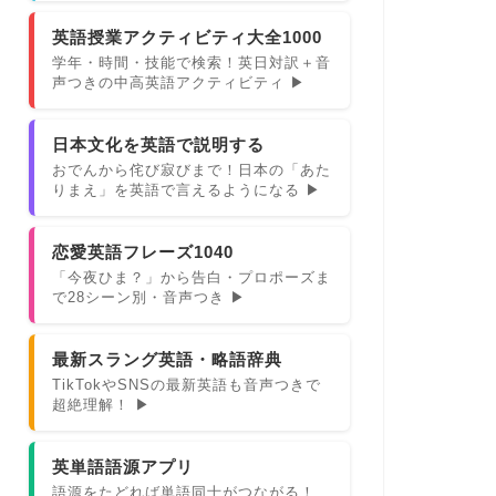
英語授業アクティビティ大全1000
学年・時間・技能で検索！英日対訳＋音
声つきの中高英語アクティビティ ▶
日本文化を英語で説明する
おでんから侘び寂びまで！日本の「あた
りまえ」を英語で言えるようになる ▶
恋愛英語フレーズ1040
「今夜ひま？」から告白・プロポーズま
で28シーン別・音声つき ▶
最新スラング英語・略語辞典
TikTokやSNSの最新英語も音声つきで
超絶理解！ ▶
英単語語源アプリ
語源をたどれば単語同士がつながる！