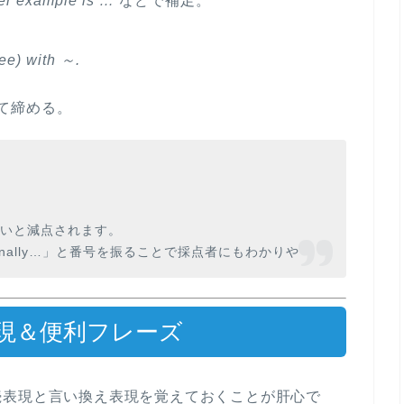
er example is …
などで補足。
ree) with ～.
て締める。
ないと減点されます。
Finally…」と番号を振る
ことで採点者にもわかりや
表現＆便利フレーズ
続表現
と
言い換え表現
を覚えておくことが肝心で