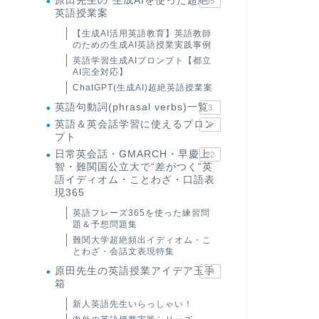
原田先生の"生成AIを使った超絶
95
英語授業案
【生成AI活用英語教育】英語教師
のための生成AI英語授業実践事例
英語学習生成AIプロンプト【都立
AI完全対応】
ChatGPT(生成AI)超絶英語授業案
英語句動詞(phrasal verbs)一覧
3
英語＆英会話学習に使えるプロン
6
プト
日常英会話・GMARCH・早慶上
22
智・難関国公立大で“差がつく”英
語イディオム・ことわざ・口語表
現365
英語フレーズ365を使った練習問
題＆予想問題集
難関大学超絶頻出イディオム・こ
とわざ・会話文表現特集
原田先生の英語授業アイデア玉手
24
箱
新人英語先生いらっしゃい！