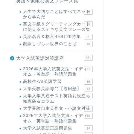
英語＆素敵な英文フレーズ集
人生で大切なことはすべてネット
23
から学んだ
英文手紙＆グリーティングカード
19
に使えるステキな英文フレーズ集
英語名言＆格言BEST20特集
6
翻訳しづらい世界のことば
18
大学入試英語対策講座
661
2026年大学入試英文法・イディ
11
オム・英単語・熟語問題集
高校生×AI英語学習
16
大学受験英語専門【原田塾】
13
大学入学共通テスト英語お役立ち
45
知恵袋＆コラム
大学受験自由英作文・小論文対策
8
2025年大学入試英文法・イディ
18
オム・英単語・熟語問題集
大学入試英語正誤問題集
14