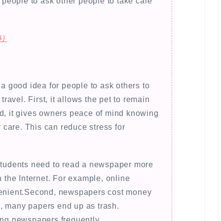
r people to ask other people to take care
り
good idea for people to ask others to
travel. First, it allows the pet to remain
nd, it gives owners peace of mind knowing
y care. This can reduce stress for
udents need to read a newspaper more
n the Internet. For example, online
nvenient.Second, newspapers cost money
, many papers end up as trash.
ing newspapers frequently.