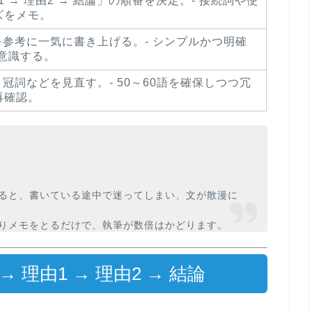
由1 → 理由2 → 結論」の順番を決定。- 接続詞や使
ズをメモ。
を参考に一気に書き上げる。- シンプルかつ明確
を意識する。
・冠詞などを見直す。- 50～60語を確保しつつ冗
再確認。
ると、書いている途中で迷ってしまい、文が散漫に
りメモ
をとるだけで、執筆が数倍はかどります。
 理由1 → 理由2 → 結論