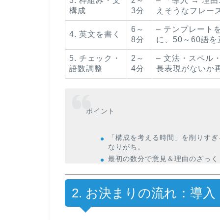
3. 枠組み・文
2～
– 「導入 → 理
構成
3分
えそうなフレー
6～
– テンプレート
4. 英文を書く
8分
に、50～60語
5. チェック・
2～
– 文法・スペル
語数調整
4分
長表現がないか
ポイント
「構成を考える時間」を削りすぎ
なりがち。
最初の数分で意見＆理由のざっく
2. お決まりの流れ：導入 →