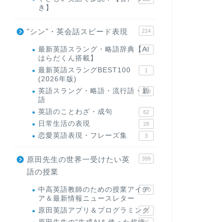
き】
"シン"・英会話スピード表現
214
最新英語スラング・略語辞典【AI
1
はらだくん搭載】
最新英語スラングBEST100
1
(2026年版)
英語スラング・略語・流行語・新
119
語
英語のことわざ・成句
62
日常生活の表現
28
恋愛英語表現・フレーズ集
3
原田先生の世界一受けたい英
399
語の授業
中高英語教師のための授業アイデ
170
ア＆最新情報ニュースレター
原田英語アプリ＆プログラミング
31