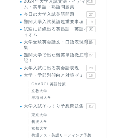
2024年大学入試文法・イディオ
15
ム・英単語・熟語問題集
今日の大学入試英語問題
27
難関大学入試英語超重要事項
19
試験に超絶出る英熟語・英語イデ
71
ィオム
大学受験英会話文・口語表現問題
35
集
難関大学で出た難英単語徹底暗
27
記！
大学入試に出る英会話表現
29
大学・学部別傾向と対策ゼミ
18
GMARCH英語対策
立教大学
早稲田大学
大学入試そっくり予想問題集
117
東京大学
筑波大学
京都大学
共通テスト英語リーディング予想