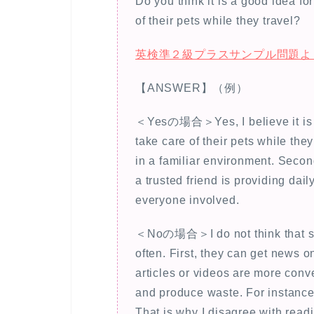
Do you think it is a good idea fo
of their pets while they travel?
英検準２級プラスサンプル問題よ
【ANSWER】（例）
＜Yesの場合＞Yes, I believe it is a 
take care of their pets while they 
in a familiar environment. Seco
a trusted friend is providing dail
everyone involved.
＜Noの場合＞I do not think that st
often. First, they can get news o
articles or videos are more co
and produce waste. For instance
That is why I disagree with read