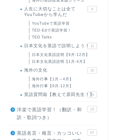
海外の英語授業実践シリーズ
人生に大切なことは全て
4
YouTubeから学んだ
YouTubeで英語学習
TED-Edで英語学習！
TED Talks
日本文化を英語で説明しよう！
11
日本文化英語説明【9月-12月】
日本文化英語説明【1月-4月】
海外の文化
10
海外行事【1月～4月】
海外行事【9月-12月】
英語質問箱【教えて原田先生！】
25
洋楽で英語学習！（翻訳・和
23
訳・歌詞つき）
英語名言・格言・カッコいい
67