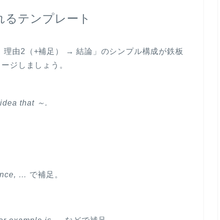
作れるテンプレート
→ 理由2（+補足） → 結論」のシンプル構成が鉄板
メージしましょう。
 idea that ～.
ance, …
で補足。