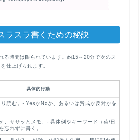
分でスラスラ書くための秘訣
れる時間は限られています。
約15～20分
で次のス
案を仕上げられます。
具体的行動
くり読む。- YesかNoか、あるいは賛成か反対かを
考え、ササッとメモ。- 具体例やキーワード（英/日
）を忘れずに書く。