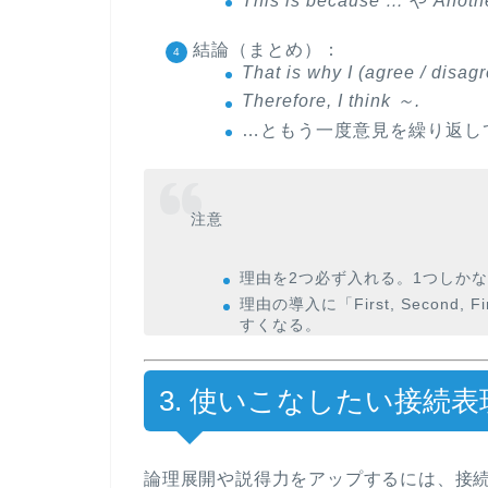
This is because …
や
Anoth
結論（まとめ）
：
That is why I (agree / disag
Therefore, I think ～.
…ともう一度意見を繰り返し
注意
理由を2つ必ず入れる。1つしか
理由の導入に「First, Second, 
すくなる。
3. 使いこなしたい接続
論理展開や説得力をアップするには、
接