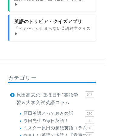
▶
英語のトリビア・クイズアプリ
「へぇ〜」が止まらない英語雑学クイズ
▶
カテゴリー
原田高志の"ほぼ日刊"英語学
647
習＆大学入試英語コラム
原田英語とっておきの話
280
原田先生の毎日英語！
111
ミスター原田の超絶英語コラム
145
やさしい英語で多読！【音声つ
111