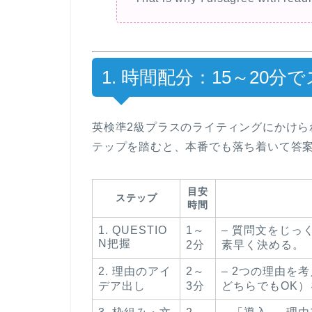
1. 時間配分：15～20
英検準2級プラスのライティングにかけら
テップを踏むと、本番でも落ち着いて答
目安
ステップ
時間
1. QUESTIO
1～
– 質問文をじっ
N把握
2分
素早く決める。
2. 理由のアイ
2～
– 2つの理由を
デア出し
3分
どちらでもOK