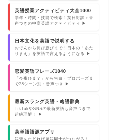
英語授業アクティビティ大全1000
学年・時間・技能で検索！英日対訳＋音
声つきの中高英語アクティビティ ▶
日本文化を英語で説明する
おでんから侘び寂びまで！日本の「あた
りまえ」を英語で言えるようになる ▶
恋愛英語フレーズ1040
「今夜ひま？」から告白・プロポーズま
で28シーン別・音声つき ▶
最新スラング英語・略語辞典
TikTokやSNSの最新英語も音声つきで
超絶理解！ ▶
英単語語源アプリ
語源をたどれば単語同士がつながる！