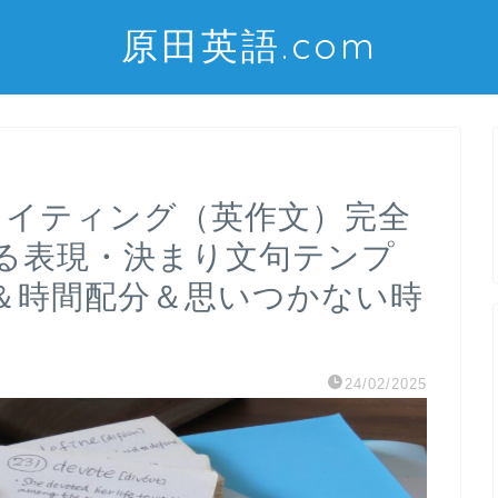
原田英語.com
ライティング（英作文）完全
る表現・決まり文句テンプ
＆時間配分＆思いつかない時
24/02/2025