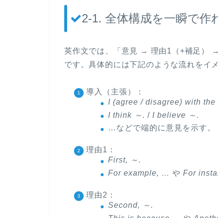
2-1. 全体構成を一瞬で
英作文では、「意見 → 理由1（+補足） 
です。具体的には下記のような流れをイ
導入（主張）
：
I (agree / disagree) with the
I think ～.
/
I believe ～.
…などで端的に意見を示す。
理由1
：
First, ～.
For example, …
や
For inst
理由2
：
Second, ～.