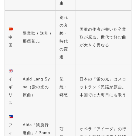
束
別れ
の哀
国歌の作者が書いた卒業
畢業歌 / 送別 /
愁・
中
歌が原点。世代で好む曲
那些花儿
時代
国
が大きく異なる
の変
遷
イ
Auld Lang Sy
伝
日本の「蛍の光」はスコ
ギ
ne（蛍の光の
統・
ットランド民謡が原曲。
リ
原曲）
郷愁
本国では大晦日にも歌う
ス
フ
Aida「凱旋行
荘
オペラ『アイーダ』の行
ィ
進曲」/ Pomp