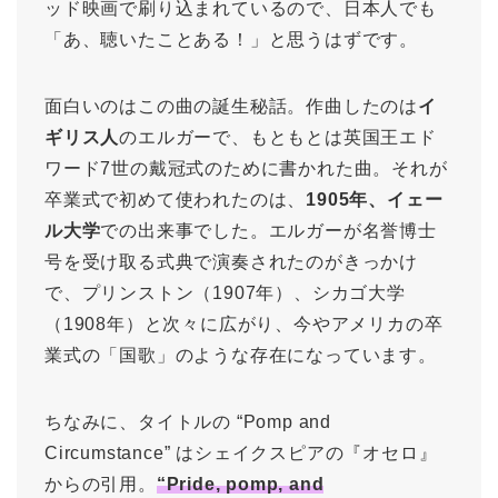
ッド映画で刷り込まれているので、日本人でも
「あ、聴いたことある！」と思うはずです。
面白いのはこの曲の誕生秘話。作曲したのは
イ
ギリス人
のエルガーで、もともとは英国王エド
ワード7世の戴冠式のために書かれた曲。それが
卒業式で初めて使われたのは、
1905年、イェー
ル大学
での出来事でした。エルガーが名誉博士
号を受け取る式典で演奏されたのがきっかけ
で、プリンストン（1907年）、シカゴ大学
（1908年）と次々に広がり、今やアメリカの卒
業式の「国歌」のような存在になっています。
ちなみに、タイトルの “Pomp and
Circumstance” はシェイクスピアの『オセロ』
からの引用。
“Pride, pomp, and