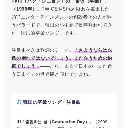
Park（パク・ジニョン）の「졸업（卒業）」
（1998年）
。TWICEやStray Kidsを輩出した
JYPエンターテインメントの創設者その人が歌
うバラードで、韓国の小中高で長年歌われてき
た「国民的卒業ソング」です。
注目すべきは歌詞のテーマ。
「さようならは永
遠の別れではないでしょう。また会うための約
束でしょう」
――これ、まるで日本の「また逢
う日まで」の世界観と同じですよね。
韓国の卒業ソング・注目曲
IU「졸업하는 날（Graduation Day）」
（2009