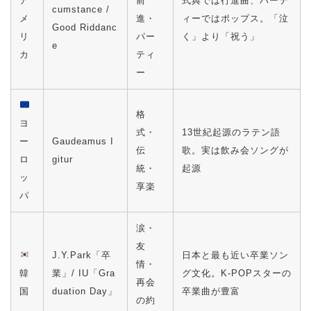
ア
前
式典では行進曲、パーテ
cumstance /
メ
進・
ィーではポップス。「泣
Good Riddanc
リ
パー
く」より「祝う」
e
カ
ティ
ー
格
ヨ
式・
13世紀起源のラテン語
ー
Gaudeamus I
伝
歌。実は飲み会ソングが
ロ
gitur
統・
起源
ッ
享楽
パ
涙・
友
J.Y.Park「卒
日本と最も近い卒業ソン
情・
韓
業」/ IU「Gra
グ文化。K-POPスターの
再会
国
duation Day」
卒業曲が豊富
の約