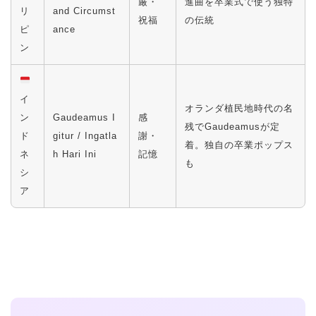
厳・
進曲を卒業式で使う独特
リ
and Circumst
祝福
の伝統
ピ
ance
ン
イ
オランダ植民地時代の名
ン
Gaudeamus I
感
残でGaudeamusが定
ド
gitur / Ingatla
謝・
着。独自の卒業ポップス
ネ
h Hari Ini
記憶
も
シ
ア