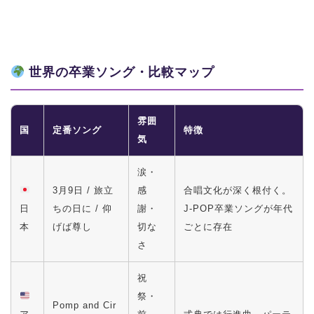
世界の卒業ソング・比較マップ
雰囲
国
定番ソング
特徴
気
涙・
3月9日 / 旅立
感
合唱文化が深く根付く。
日
ちの日に / 仰
謝・
J-POP卒業ソングが年代
本
げば尊し
切な
ごとに存在
さ
祝
祭・
Pomp and Cir