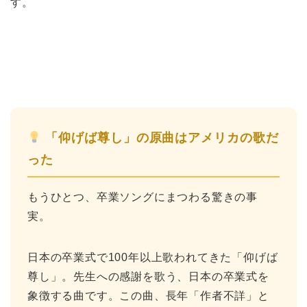
す。
「仰げば尊し」の原曲はアメリカの歌だ
った
ホーム
もうひとつ、卒業ソングにまつわる驚きの事
実。
原田高志の”ほぼ日刊”英語
学習＆大学入試英語コラム
日本の卒業式で100年以上歌われてきた「仰げば
“シン”・英会話スピード表
尊し」。先生への感謝を歌う、日本の卒業式を
現
象徴する曲です。この曲、長年「作者不詳」と