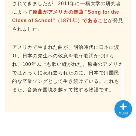
されてきましたが、2011年に一橋大学の研究者
大学入試英語対策講座
によって
原曲がアメリカの楽曲 “Song for the
Close of School”（1871年）であること
が発見
英語名言・格言・カッコい
されました。
い英語＆素敵な英文フレー
ズ集
アメリカで生まれた曲が、明治時代に日本に渡
過去記事
り、日本の先生への敬意を歌う歌詞がつけら
れ、100年以上も歌い継がれた。原曲のアメリカ
CONTACT
ではとっくに忘れ去られたのに、日本では国民
的な卒業ソングとして生き続けている。これも
また、音楽が国境を越えて旅する物語です。
MENU