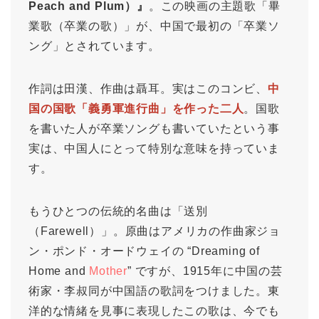
Peach and Plum）』
。この映画の主題歌「畢
業歌（卒業の歌）」が、中国で最初の「卒業ソ
ング」とされています。
作詞は田漢、作曲は聶耳。実はこのコンビ、
中
国の国歌「義勇軍進行曲」を作った二人
。国歌
を書いた人が卒業ソングも書いていたという事
実は、中国人にとって特別な意味を持っていま
す。
もうひとつの伝統的名曲は「送別
（Farewell）」。原曲はアメリカの作曲家ジョ
ン・ポンド・オードウェイの “Dreaming of
Home and
Mother
” ですが、1915年に中国の芸
術家・李叔同が中国語の歌詞をつけました。東
洋的な情緒を見事に表現したこの歌は、今でも