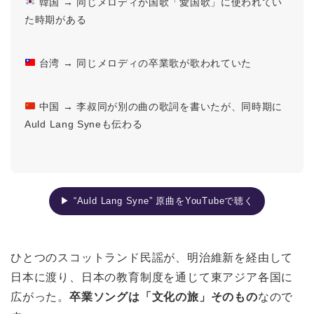
韓国 → 同じメロディが国歌「愛国歌」に使われてい
た時期がある
台湾 → 同じメロディの卒業歌が歌われていた
中国 → 李叔同が別の曲の歌詞を書いたが、同時期に
Auld Lang Syneも伝わる
▶ “Auld Lang Syne” 原曲をYouTubeで聴く
ひとつのスコットランド民謡が、明治維新を経由して
日本に渡り、日本の教育制度を通じて東アジア各国に
広がった。
卒業ソングは「文化の旅」そのもの
なので