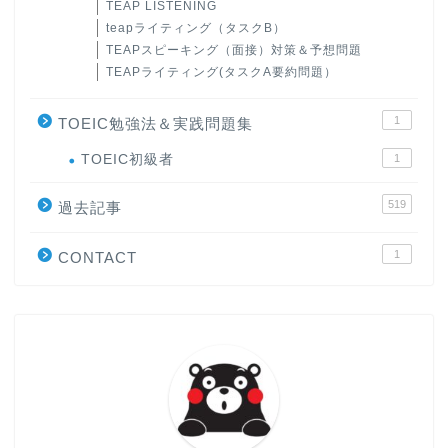
TEAP LISTENING
teapライティング（タスクB）
TEAPスピーキング（面接）対策＆予想問題
TEAPライティング(タスクA要約問題）
1
TOEIC勉強法＆実践問題集
ホーム
TOEIC初級者
1
519
過去記事
原田高志の”ほぼ日刊”英語
学習＆大学入試英語コラム
1
CONTACT
“シン”・英会話スピード表
現
大学入試英語対策講座
英語名言・格言・カッコい
い英語＆素敵な英文フレー