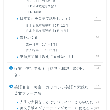
YouTubeで英語学習
TED-Edで英語学習！
TED Talks
日本文化を英語で説明しよう！
11
日本文化英語説明【9月-12月】
日本文化英語説明【1月-4月】
海外の文化
10
海外行事【1月～4月】
海外行事【9月-12月】
英語質問箱【教えて原田先生！】
25
23
洋楽で英語学習！（翻訳・和訳・歌詞つ
き）
67
英語名言・格言・カッコいい英語＆素敵な
英文フレーズ集
人生で大切なことはすべてネットから学んだ
23
英文手紙＆グリーティングカードに使えるステ
19