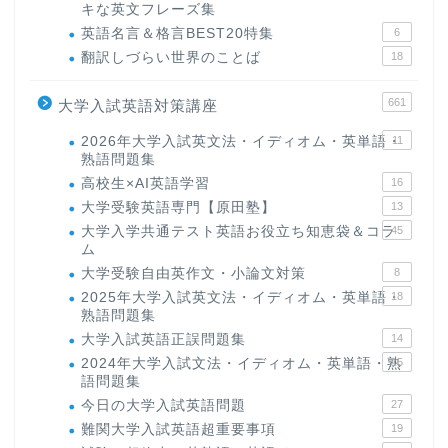
キな英文フレーズ集
英語名言＆格言BEST20特集
6
翻訳しづらい世界のことば
18
661
大学入試英語対策講座
2026年大学入試英文法・イディオム・英単語・
11
熟語問題集
高校生×AI英語学習
16
大学受験英語専門【原田塾】
13
大学入学共通テスト英語お役立ち知恵袋＆コラ
45
ム
大学受験自由英作文・小論文対策
8
2025年大学入試英文法・イディオム・英単語・
18
熟語問題集
大学入試英語正誤問題集
14
2024年大学入試文法・イディオム・英単語・熟
15
語問題集
今日の大学入試英語問題
27
難関大学入試英語超重要事項
19