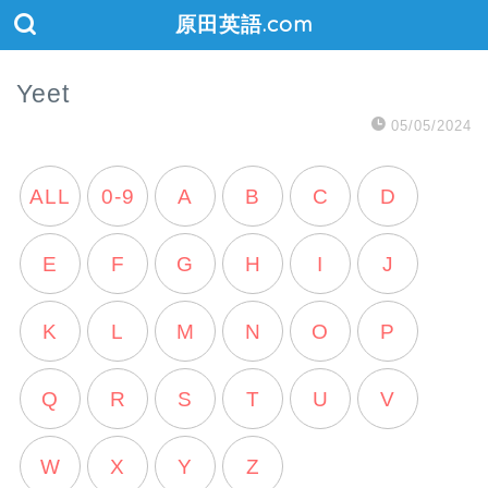
原田英語.com
Yeet
05/05/2024
ALL
0-9
A
B
C
D
E
F
G
H
I
J
K
L
M
N
O
P
Q
R
S
T
U
V
W
X
Y
Z