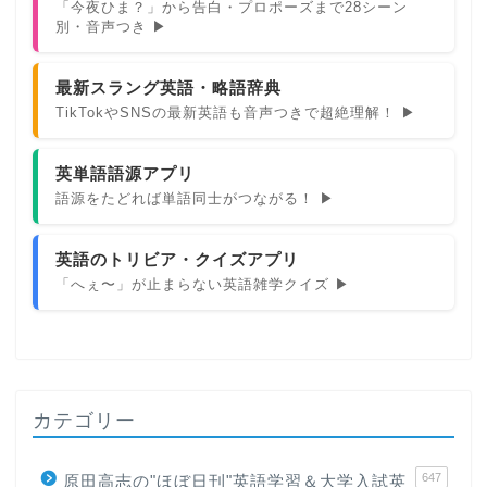
「今夜ひま？」から告白・プロポーズまで28シーン
別・音声つき ▶
最新スラング英語・略語辞典
TikTokやSNSの最新英語も音声つきで超絶理解！ ▶
英単語語源アプリ
語源をたどれば単語同士がつながる！ ▶
英語のトリビア・クイズアプリ
「へぇ〜」が止まらない英語雑学クイズ ▶
カテゴリー
647
原田高志の"ほぼ日刊"英語学習＆大学入試英