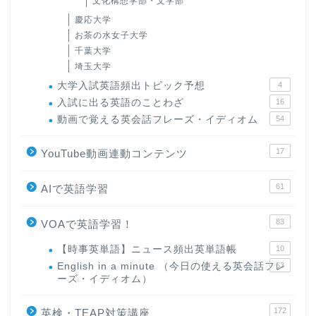
文化構想学部・文学部
慶応大学
お茶の水女子大学
千葉大学
埼玉大学
大学入試英語頻出トピック予想
4
入試に出る英語のことわざ
16
動画で覚える英会話フレーズ・イディオム
54
17
YouTube動画連動コンテンツ
61
AIで英語学習
83
VOAで英語学習！
【時事英単語】ニュース頻出英単語帳
10
English in a minute （今日の使える英会話フレ
63
ーズ・イディオム）
172
英検・TEAP対策講座