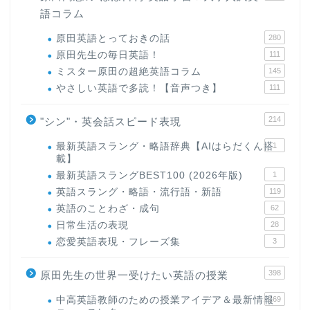
語コラム
原田英語とっておきの話
280
原田先生の毎日英語！
111
ミスター原田の超絶英語コラム
145
やさしい英語で多読！【音声つき】
111
214
"シン"・英会話スピード表現
最新英語スラング・略語辞典【AIはらだくん搭
1
載】
最新英語スラングBEST100 (2026年版)
1
英語スラング・略語・流行語・新語
119
英語のことわざ・成句
62
日常生活の表現
28
恋愛英語表現・フレーズ集
3
398
原田先生の世界一受けたい英語の授業
中高英語教師のための授業アイデア＆最新情報
169