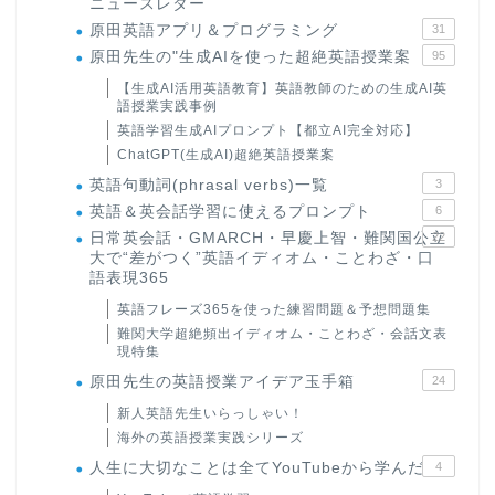
ニュースレター
原田英語アプリ＆プログラミング
31
原田先生の"生成AIを使った超絶英語授業案
95
【生成AI活用英語教育】英語教師のための生成AI英
語授業実践事例
英語学習生成AIプロンプト【都立AI完全対応】
ChatGPT(生成AI)超絶英語授業案
英語句動詞(phrasal verbs)一覧
3
英語＆英会話学習に使えるプロンプト
6
日常英会話・GMARCH・早慶上智・難関国公立
22
大で“差がつく”英語イディオム・ことわざ・口
語表現365
英語フレーズ365を使った練習問題＆予想問題集
難関大学超絶頻出イディオム・ことわざ・会話文表
現特集
原田先生の英語授業アイデア玉手箱
24
新人英語先生いらっしゃい！
海外の英語授業実践シリーズ
人生に大切なことは全てYouTubeから学んだ
4