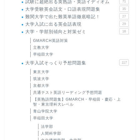
試験に超絶出る英熟語・英語イディオム
71
大学受験英会話文・口語表現問題集
35
難関大学で出た難英単語徹底暗記！
27
大学入試に出る英会話表現
29
大学・学部別傾向と対策ゼミ
18
GMARCH英語対策
立教大学
早稲田大学
大学入試そっくり予想問題集
117
東京大学
筑波大学
京都大学
共通テスト英語リーディング予想問題
【英熟語問題集】GMARCH・早稲田・慶応・上
智・東京理科大レベル
青山学院大学
早稲田大学
法学部
人間科学部