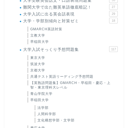
大学受験英会話文・口語表現問題集
35
難関大学で出た難英単語徹底暗記！
27
大学入試に出る英会話表現
29
大学・学部別傾向と対策ゼミ
18
GMARCH英語対策
立教大学
早稲田大学
大学入試そっくり予想問題集
117
東京大学
筑波大学
京都大学
共通テスト英語リーディング予想問題
【英熟語問題集】GMARCH・早稲田・慶応・上
智・東京理科大レベル
青山学院大学
早稲田大学
法学部
人間科学部
文化構想学部・文学部