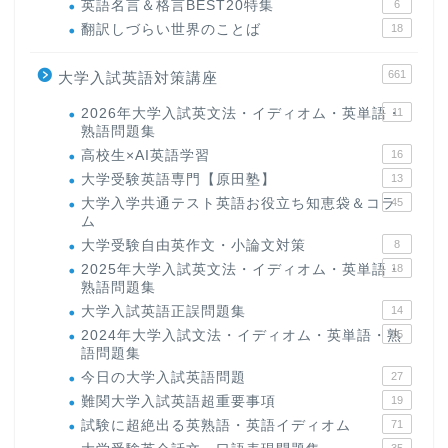
英語名言＆格言BEST20特集
6
翻訳しづらい世界のことば
18
661
大学入試英語対策講座
2026年大学入試英文法・イディオム・英単語・
11
熟語問題集
高校生×AI英語学習
16
大学受験英語専門【原田塾】
13
大学入学共通テスト英語お役立ち知恵袋＆コラ
45
ム
大学受験自由英作文・小論文対策
8
2025年大学入試英文法・イディオム・英単語・
18
熟語問題集
大学入試英語正誤問題集
14
2024年大学入試文法・イディオム・英単語・熟
15
語問題集
今日の大学入試英語問題
27
難関大学入試英語超重要事項
19
試験に超絶出る英熟語・英語イディオム
71