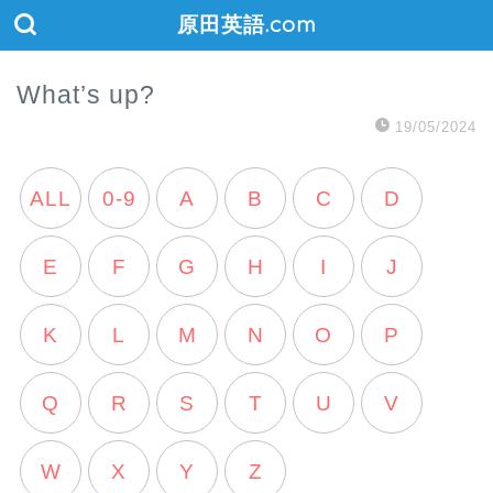
原田英語.com
What’s up?
19/05/2024
ALL
0-9
A
B
C
D
E
F
G
H
I
J
K
L
M
N
O
P
Q
R
S
T
U
V
W
X
Y
Z