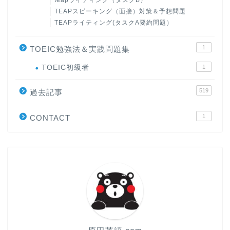
teapライティング（タスクB）
TEAPスピーキング（面接）対策＆予想問題
TEAPライティング(タスクA要約問題）
1
TOEIC勉強法＆実践問題集
ホーム
TOEIC初級者
1
519
過去記事
原田高志の”ほぼ日刊”英語
学習＆大学入試英語コラム
1
CONTACT
“シン”・英会話スピード表
現
大学入試英語対策講座
英語名言・格言・カッコい
い英語＆素敵な英文フレー
ズ集