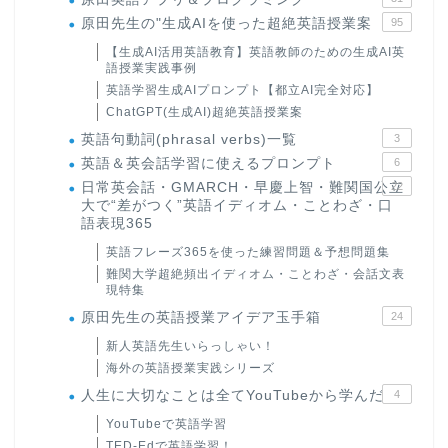
原田先生の"生成AIを使った超絶英語授業案
95
【生成AI活用英語教育】英語教師のための生成AI英
語授業実践事例
英語学習生成AIプロンプト【都立AI完全対応】
ChatGPT(生成AI)超絶英語授業案
英語句動詞(phrasal verbs)一覧
3
英語＆英会話学習に使えるプロンプト
6
日常英会話・GMARCH・早慶上智・難関国公立
22
大で“差がつく”英語イディオム・ことわざ・口
語表現365
英語フレーズ365を使った練習問題＆予想問題集
難関大学超絶頻出イディオム・ことわざ・会話文表
現特集
原田先生の英語授業アイデア玉手箱
24
新人英語先生いらっしゃい！
海外の英語授業実践シリーズ
人生に大切なことは全てYouTubeから学んだ
4
YouTubeで英語学習
TED-Edで英語学習！