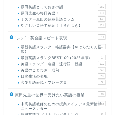
原田英語とっておきの話
280
原田先生の毎日英語！
111
ミスター原田の超絶英語コラム
145
やさしい英語で多読！【音声つき】
111
214
"シン"・英会話スピード表現
最新英語スラング・略語辞典【AIはらだくん搭
1
載】
最新英語スラングBEST100 (2026年版)
1
英語スラング・略語・流行語・新語
119
英語のことわざ・成句
62
日常生活の表現
28
恋愛英語表現・フレーズ集
3
397
原田先生の世界一受けたい英語の授業
中高英語教師のための授業アイデア＆最新情報
168
ニュースレター
原田英語アプリ＆プログラミング
31