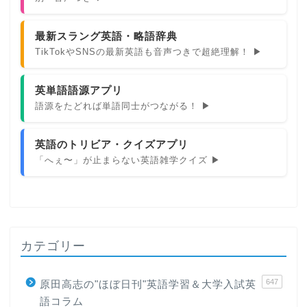
最新スラング英語・略語辞典
TikTokやSNSの最新英語も音声つきで超絶理解！ ▶
英単語語源アプリ
語源をたどれば単語同士がつながる！ ▶
英語のトリビア・クイズアプリ
「へぇ〜」が止まらない英語雑学クイズ ▶
カテゴリー
647
原田高志の"ほぼ日刊"英語学習＆大学入試英
語コラム