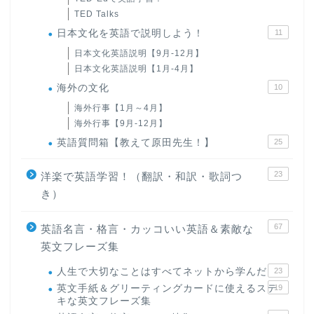
TED Talks
日本文化を英語で説明しよう！
11
日本文化英語説明【9月-12月】
日本文化英語説明【1月-4月】
海外の文化
10
海外行事【1月～4月】
海外行事【9月-12月】
英語質問箱【教えて原田先生！】
25
23
洋楽で英語学習！（翻訳・和訳・歌詞つ
き）
67
英語名言・格言・カッコいい英語＆素敵な
英文フレーズ集
人生で大切なことはすべてネットから学んだ
23
英文手紙＆グリーティングカードに使えるステ
19
キな英文フレーズ集