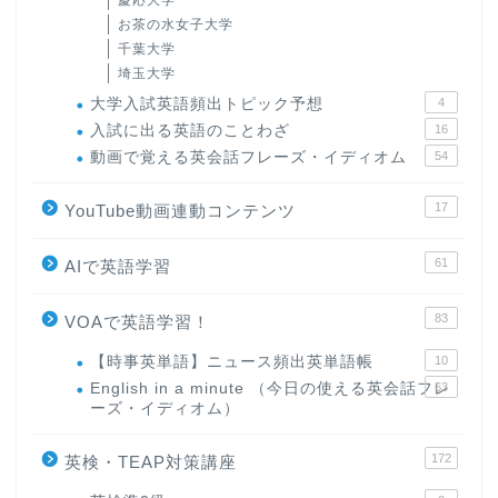
慶応大学
お茶の水女子大学
千葉大学
埼玉大学
大学入試英語頻出トピック予想
4
入試に出る英語のことわざ
16
動画で覚える英会話フレーズ・イディオム
54
17
YouTube動画連動コンテンツ
61
AIで英語学習
83
VOAで英語学習！
【時事英単語】ニュース頻出英単語帳
10
English in a minute （今日の使える英会話フレ
63
ーズ・イディオム）
172
英検・TEAP対策講座