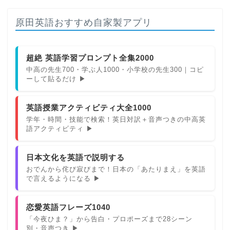
原田英語おすすめ自家製アプリ
超絶 英語学習プロンプト全集2000
中高の先生700・学ぶ人1000・小学校の先生300｜コピ
ーして貼るだけ ▶
英語授業アクティビティ大全1000
学年・時間・技能で検索！英日対訳＋音声つきの中高英
語アクティビティ ▶
日本文化を英語で説明する
おでんから侘び寂びまで！日本の「あたりまえ」を英語
で言えるようになる ▶
恋愛英語フレーズ1040
「今夜ひま？」から告白・プロポーズまで28シーン
別・音声つき ▶