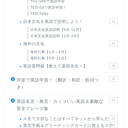
YouTubeで英語学習
TED-Edで英語学習！
TED Talks
日本文化を英語で説明しよう！
11
日本文化英語説明【9月-12月】
日本文化英語説明【1月-4月】
海外の文化
10
海外行事【1月～4月】
海外行事【9月-12月】
英語質問箱【教えて原田先生！】
25
23
洋楽で英語学習！（翻訳・和訳・歌詞つ
き）
67
英語名言・格言・カッコいい英語＆素敵な
英文フレーズ集
人生で大切なことはすべてネットから学んだ
23
英文手紙＆グリーティングカードに使えるステ
19