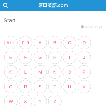
原田英語.com
Stan
05/05/2024
ALL
0-9
A
B
C
D
E
F
G
H
I
J
K
L
M
N
O
P
Q
R
S
T
U
V
W
X
Y
Z