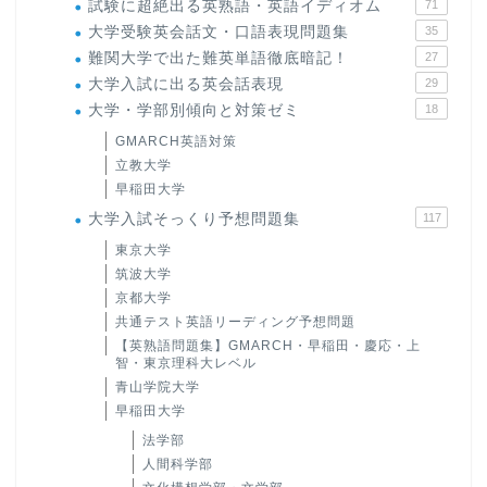
試験に超絶出る英熟語・英語イディオム
71
大学受験英会話文・口語表現問題集
35
難関大学で出た難英単語徹底暗記！
27
大学入試に出る英会話表現
29
大学・学部別傾向と対策ゼミ
18
GMARCH英語対策
立教大学
早稲田大学
大学入試そっくり予想問題集
117
東京大学
筑波大学
京都大学
共通テスト英語リーディング予想問題
【英熟語問題集】GMARCH・早稲田・慶応・上
智・東京理科大レベル
青山学院大学
早稲田大学
法学部
人間科学部