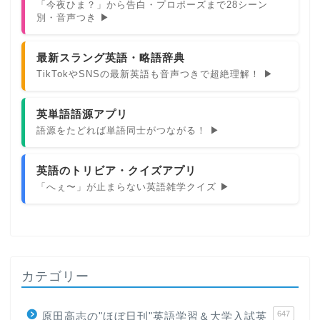
「今夜ひま？」から告白・プロポーズまで28シーン
別・音声つき ▶
最新スラング英語・略語辞典
TikTokやSNSの最新英語も音声つきで超絶理解！ ▶
英単語語源アプリ
語源をたどれば単語同士がつながる！ ▶
英語のトリビア・クイズアプリ
「へぇ〜」が止まらない英語雑学クイズ ▶
カテゴリー
647
原田高志の"ほぼ日刊"英語学習＆大学入試英