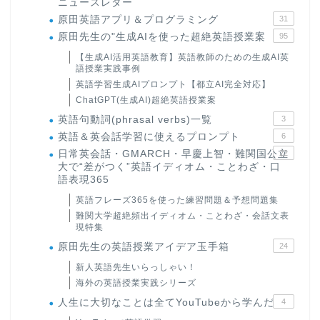
ニュースレター
原田英語アプリ＆プログラミング
31
原田先生の"生成AIを使った超絶英語授業案
95
【生成AI活用英語教育】英語教師のための生成AI英
語授業実践事例
英語学習生成AIプロンプト【都立AI完全対応】
ChatGPT(生成AI)超絶英語授業案
英語句動詞(phrasal verbs)一覧
3
英語＆英会話学習に使えるプロンプト
6
日常英会話・GMARCH・早慶上智・難関国公立
22
大で“差がつく”英語イディオム・ことわざ・口
語表現365
英語フレーズ365を使った練習問題＆予想問題集
難関大学超絶頻出イディオム・ことわざ・会話文表
現特集
原田先生の英語授業アイデア玉手箱
24
新人英語先生いらっしゃい！
海外の英語授業実践シリーズ
人生に大切なことは全てYouTubeから学んだ
4