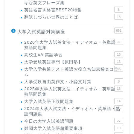
キな英文フレーズ集
英語名言＆格言BEST20特集
6
翻訳しづらい世界のことば
18
661
大学入試英語対策講座
2026年大学入試英文法・イディオム・英単語・
11
熟語問題集
高校生×AI英語学習
16
大学受験英語専門【原田塾】
13
大学入学共通テスト英語お役立ち知恵袋＆コラ
45
ム
大学受験自由英作文・小論文対策
8
2025年大学入試英文法・イディオム・英単語・
18
熟語問題集
大学入試英語正誤問題集
14
2024年大学入試文法・イディオム・英単語・熟
15
語問題集
今日の大学入試英語問題
27
難関大学入試英語超重要事項
19