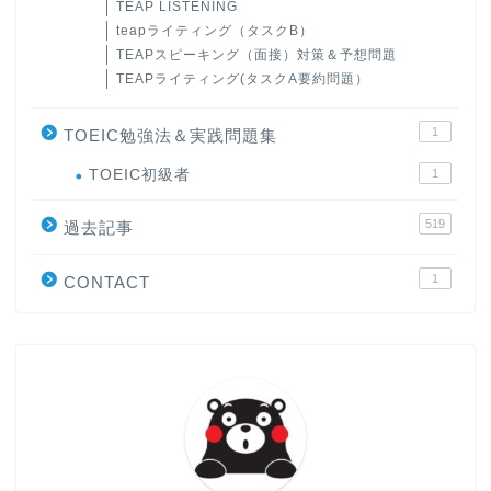
TEAP LISTENING
teapライティング（タスクB）
TEAPスピーキング（面接）対策＆予想問題
TEAPライティング(タスクA要約問題）
1
TOEIC勉強法＆実践問題集
ホーム
TOEIC初級者
1
519
過去記事
原田高志の”ほぼ日刊”英語
学習＆大学入試英語コラム
1
CONTACT
“シン”・英会話スピード表
現
大学入試英語対策講座
英語名言・格言・カッコい
い英語＆素敵な英文フレー