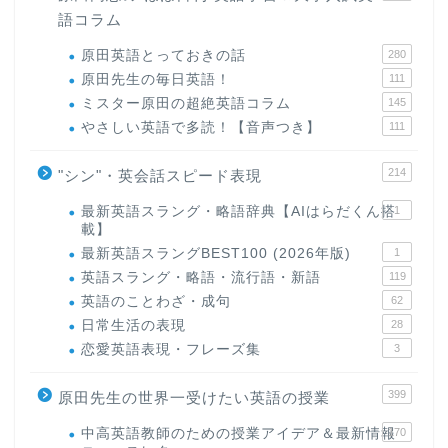
語コラム
原田英語とっておきの話
280
原田先生の毎日英語！
111
ミスター原田の超絶英語コラム
145
やさしい英語で多読！【音声つき】
111
214
"シン"・英会話スピード表現
最新英語スラング・略語辞典【AIはらだくん搭
1
載】
最新英語スラングBEST100 (2026年版)
1
英語スラング・略語・流行語・新語
119
英語のことわざ・成句
62
日常生活の表現
28
恋愛英語表現・フレーズ集
3
399
原田先生の世界一受けたい英語の授業
中高英語教師のための授業アイデア＆最新情報
170