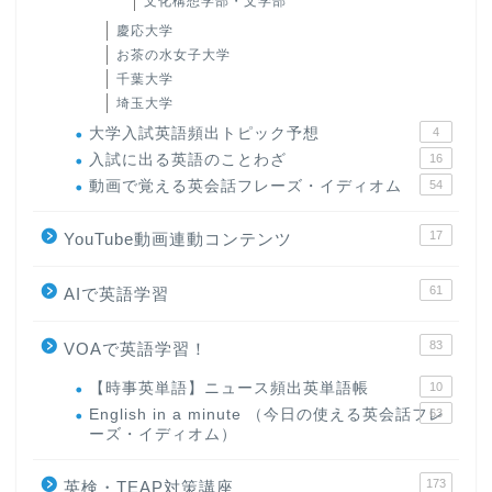
文化構想学部・文学部
慶応大学
お茶の水女子大学
千葉大学
埼玉大学
大学入試英語頻出トピック予想
4
入試に出る英語のことわざ
16
動画で覚える英会話フレーズ・イディオム
54
17
YouTube動画連動コンテンツ
61
AIで英語学習
83
VOAで英語学習！
【時事英単語】ニュース頻出英単語帳
10
English in a minute （今日の使える英会話フレ
63
ーズ・イディオム）
173
英検・TEAP対策講座