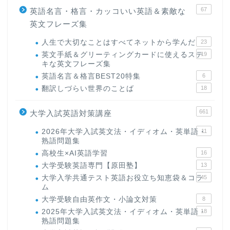
67
英語名言・格言・カッコいい英語＆素敵な
英文フレーズ集
人生で大切なことはすべてネットから学んだ
23
英文手紙＆グリーティングカードに使えるステ
19
キな英文フレーズ集
英語名言＆格言BEST20特集
6
翻訳しづらい世界のことば
18
661
大学入試英語対策講座
2026年大学入試英文法・イディオム・英単語・
11
熟語問題集
高校生×AI英語学習
16
大学受験英語専門【原田塾】
13
大学入学共通テスト英語お役立ち知恵袋＆コラ
45
ム
大学受験自由英作文・小論文対策
8
2025年大学入試英文法・イディオム・英単語・
18
熟語問題集