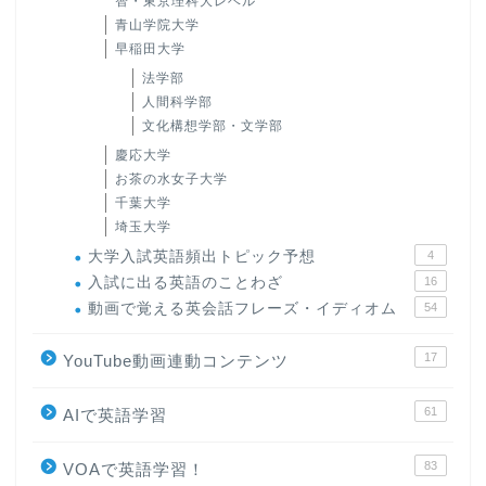
智・東京理科大レベル
青山学院大学
早稲田大学
法学部
人間科学部
文化構想学部・文学部
慶応大学
お茶の水女子大学
千葉大学
埼玉大学
大学入試英語頻出トピック予想
4
入試に出る英語のことわざ
16
動画で覚える英会話フレーズ・イディオム
54
17
YouTube動画連動コンテンツ
61
AIで英語学習
83
VOAで英語学習！