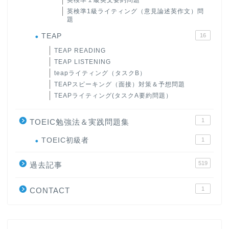
英検準１級英文要約問題
英検準1級ライティング（意見論述英作文）問
題
TEAP
16
TEAP READING
TEAP LISTENING
teapライティング（タスクB）
TEAPスピーキング（面接）対策＆予想問題
TEAPライティング(タスクA要約問題）
1
TOEIC勉強法＆実践問題集
ホーム
TOEIC初級者
1
519
過去記事
原田高志の”ほぼ日刊”英語
学習＆大学入試英語コラム
1
CONTACT
“シン”・英会話スピード表
現