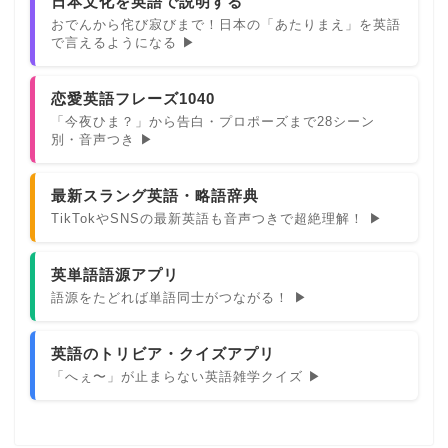
日本文化を英語で説明する
おでんから侘び寂びまで！日本の「あたりまえ」を英語
で言えるようになる ▶
恋愛英語フレーズ1040
「今夜ひま？」から告白・プロポーズまで28シーン
別・音声つき ▶
最新スラング英語・略語辞典
TikTokやSNSの最新英語も音声つきで超絶理解！ ▶
英単語語源アプリ
語源をたどれば単語同士がつながる！ ▶
英語のトリビア・クイズアプリ
「へぇ〜」が止まらない英語雑学クイズ ▶