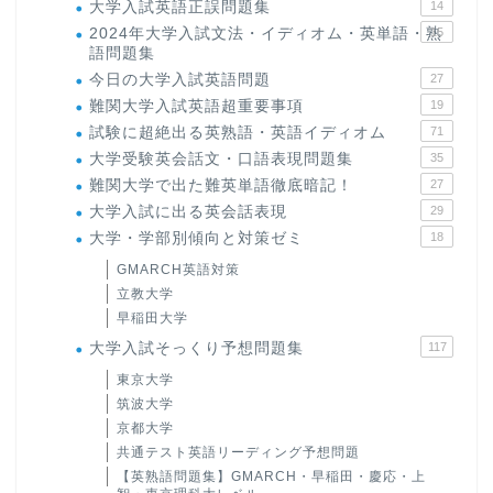
大学入試英語正誤問題集
14
2024年大学入試文法・イディオム・英単語・熟
15
語問題集
今日の大学入試英語問題
27
難関大学入試英語超重要事項
19
試験に超絶出る英熟語・英語イディオム
71
大学受験英会話文・口語表現問題集
35
難関大学で出た難英単語徹底暗記！
27
大学入試に出る英会話表現
29
大学・学部別傾向と対策ゼミ
18
GMARCH英語対策
立教大学
早稲田大学
大学入試そっくり予想問題集
117
東京大学
筑波大学
京都大学
共通テスト英語リーディング予想問題
【英熟語問題集】GMARCH・早稲田・慶応・上