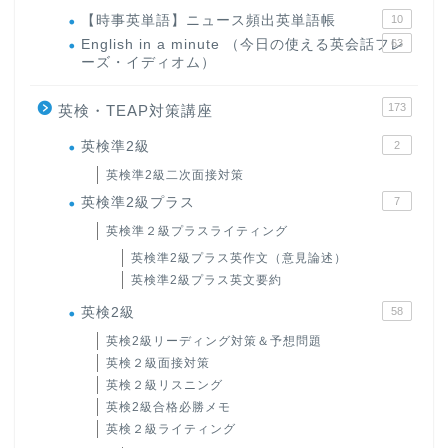
【時事英単語】ニュース頻出英単語帳
10
English in a minute （今日の使える英会話フレ
63
ーズ・イディオム）
173
英検・TEAP対策講座
英検準2級
2
英検準2級二次面接対策
英検準2級プラス
7
英検準２級プラスライティング
英検準2級プラス英作文（意見論述）
英検準2級プラス英文要約
英検2級
58
英検2級リーディング対策＆予想問題
英検２級面接対策
英検２級リスニング
英検2級合格必勝メモ
英検２級ライティング