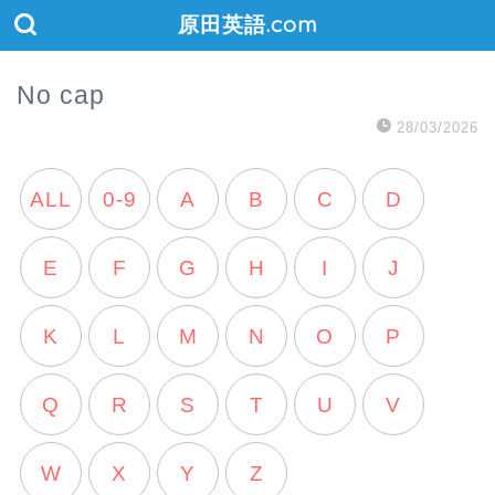
原田英語.com
No cap
28/03/2026
ALL
0-9
A
B
C
D
E
F
G
H
I
J
K
L
M
N
O
P
Q
R
S
T
U
V
W
X
Y
Z