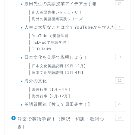
原田先生の英語授業アイデア玉手箱
24
新人英語先生いらっしゃい！
海外の英語授業実践シリーズ
人生に大切なことは全てYouTubeから学んだ
4
YouTubeで英語学習
TED-Edで英語学習！
TED Talks
日本文化を英語で説明しよう！
11
日本文化英語説明【9月-12月】
日本文化英語説明【1月-4月】
海外の文化
10
海外行事【1月～4月】
海外行事【9月-12月】
英語質問箱【教えて原田先生！】
25
23
洋楽で英語学習！（翻訳・和訳・歌詞つ
き）