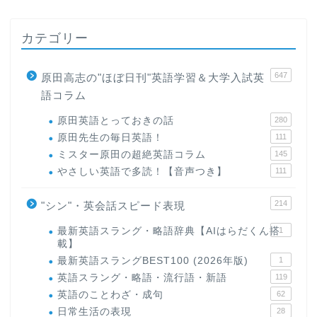
カテゴリー
647
原田高志の"ほぼ日刊"英語学習＆大学入試英
語コラム
原田英語とっておきの話
280
原田先生の毎日英語！
111
ミスター原田の超絶英語コラム
145
やさしい英語で多読！【音声つき】
111
214
"シン"・英会話スピード表現
最新英語スラング・略語辞典【AIはらだくん搭
1
載】
最新英語スラングBEST100 (2026年版)
1
英語スラング・略語・流行語・新語
119
英語のことわざ・成句
62
日常生活の表現
28