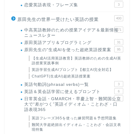
恋愛英語表現・フレーズ集
3
400
原田先生の世界一受けたい英語の授業
中高英語教師のための授業アイデア＆最新情報
171
ニュースレター
原田英語アプリ＆プログラミング
31
原田先生の"生成AIを使った超絶英語授業案
95
【生成AI活用英語教育】英語教師のための生成AI英
語授業実践事例
英語学習生成AIプロンプト【都立AI完全対応】
ChatGPT(生成AI)超絶英語授業案
英語句動詞(phrasal verbs)一覧
3
英語＆英会話学習に使えるプロンプト
6
日常英会話・GMARCH・早慶上智・難関国公立
22
大で“差がつく”英語イディオム・ことわざ・口
語表現365
英語フレーズ365を使った練習問題＆予想問題集
難関大学超絶頻出イディオム・ことわざ・会話文表
現特集