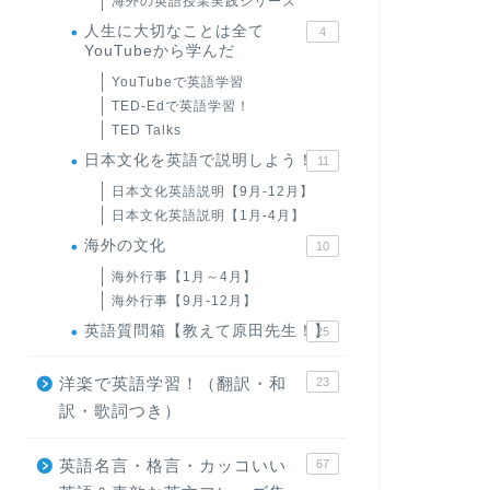
海外の英語授業実践シリーズ
人生に大切なことは全て
4
YouTubeから学んだ
YouTubeで英語学習
TED-Edで英語学習！
TED Talks
日本文化を英語で説明しよう！
11
日本文化英語説明【9月-12月】
日本文化英語説明【1月-4月】
海外の文化
10
海外行事【1月～4月】
海外行事【9月-12月】
英語質問箱【教えて原田先生！】
25
洋楽で英語学習！（翻訳・和
23
訳・歌詞つき）
英語名言・格言・カッコいい
67