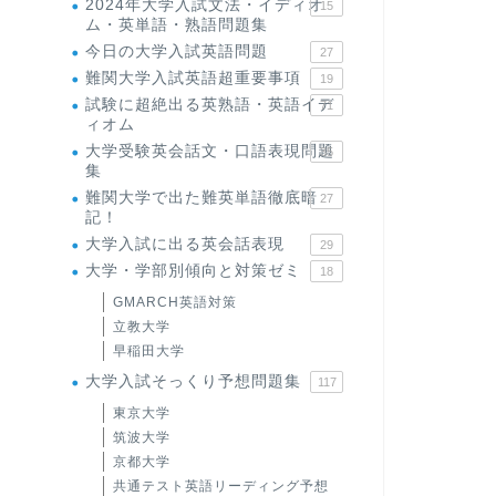
2024年大学入試文法・イディオ
15
ム・英単語・熟語問題集
今日の大学入試英語問題
27
難関大学入試英語超重要事項
19
試験に超絶出る英熟語・英語イデ
71
ィオム
大学受験英会話文・口語表現問題
35
集
難関大学で出た難英単語徹底暗
27
記！
大学入試に出る英会話表現
29
大学・学部別傾向と対策ゼミ
18
GMARCH英語対策
立教大学
早稲田大学
大学入試そっくり予想問題集
117
東京大学
筑波大学
京都大学
共通テスト英語リーディング予想