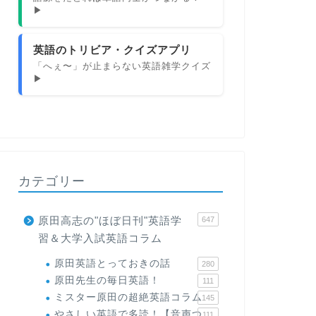
▶
英語のトリビア・クイズアプリ
「へぇ〜」が止まらない英語雑学クイズ
▶
カテゴリー
原田高志の"ほぼ日刊"英語学
647
習＆大学入試英語コラム
原田英語とっておきの話
280
原田先生の毎日英語！
111
ミスター原田の超絶英語コラム
145
やさしい英語で多読！【音声つ
111