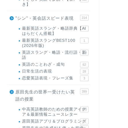
き】
"シン"・英会話スピード表現
214
最新英語スラング・略語辞典【AI
1
はらだくん搭載】
最新英語スラングBEST100
1
(2026年版)
英語スラング・略語・流行語・新
119
語
英語のことわざ・成句
62
日常生活の表現
28
恋愛英語表現・フレーズ集
3
原田先生の世界一受けたい英
399
語の授業
中高英語教師のための授業アイデ
170
ア＆最新情報ニュースレター
原田英語アプリ＆プログラミング
31