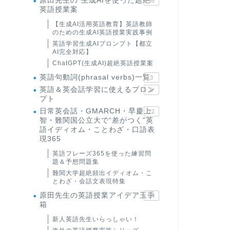
原田先生の"生成AIを使った超絶
95
英語授業案
【生成AI活用英語教育】英語教師
のための生成AI英語授業実践事例
英語学習生成AIプロンプト【都立
AI完全対応】
ChatGPT(生成AI)超絶英語授業案
英語句動詞(phrasal verbs)一覧
3
英語＆英会話学習に使えるプロン
6
プト
日常英会話・GMARCH・早慶上
22
智・難関国公立大で“差がつく”英
語イディオム・ことわざ・口語表
現365
英語フレーズ365を使った練習問
題＆予想問題集
難関大学超絶頻出イディオム・こ
とわざ・会話文表現特集
原田先生の英語授業アイデア玉手
24
箱
新人英語先生いらっしゃい！