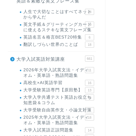
英語＆素敵な英文フレーズ集
人生で大切なことはすべてネット
23
から学んだ
英文手紙＆グリーティングカード
19
に使えるステキな英文フレーズ集
英語名言＆格言BEST20特集
6
翻訳しづらい世界のことば
18
大学入試英語対策講座
661
2026年大学入試英文法・イディ
11
オム・英単語・熟語問題集
高校生×AI英語学習
16
大学受験英語専門【原田塾】
13
大学入学共通テスト英語お役立ち
45
知恵袋＆コラム
大学受験自由英作文・小論文対策
8
2025年大学入試英文法・イディ
18
オム・英単語・熟語問題集
大学入試英語正誤問題集
14