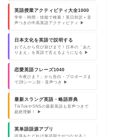
英語授業アクティビティ大全1000
学年・時間・技能で検索！英日対訳＋音
声つきの中高英語アクティビティ ▶
日本文化を英語で説明する
おでんから侘び寂びまで！日本の「あた
りまえ」を英語で言えるようになる ▶
恋愛英語フレーズ1040
「今夜ひま？」から告白・プロポーズま
で28シーン別・音声つき ▶
最新スラング英語・略語辞典
TikTokやSNSの最新英語も音声つきで
超絶理解！ ▶
英単語語源アプリ
語源をたどれば単語同士がつながる！