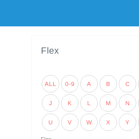
Flex
ALL
0-9
A
B
C
J
K
L
M
N
U
V
W
X
Y