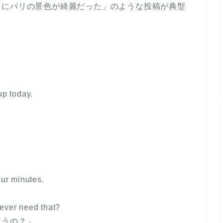
中にパリの景色が綺麗だった」のような投稿が典型
up today.
.
」
our minutes.
ever need that?
使うの？」