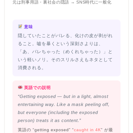
元は刑事用語・裏社会の隠語 → SNS時代に一般化
意味
隠していたことがバレる、化けの皮が剥がれ
ること。嘘を暴くという深刻さよりは、
「あ、バレちゃった（めくれちゃった）」と
いう軽いノリ。そのスリルさえもネタとして
消費される。
英語での説明
“Getting exposed — but in a light, almost
entertaining way. Like a mask peeling off,
but everyone (including the exposed
person) treats it as content.”
英語の “getting exposed” “
caught in 4K
” が最