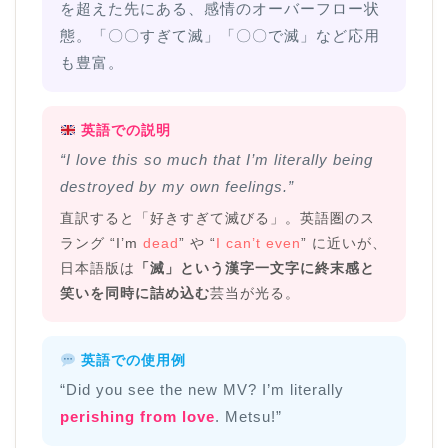
を超えた先にある、感情のオーバーフロー状
態。「〇〇すぎて滅」「〇〇で滅」など応用
も豊富。
英語での説明
“I love this so much that I’m literally being
destroyed by my own feelings.”
直訳すると「好きすぎて滅びる」。英語圏のス
ラング “I’m
dead
” や “
I can’t even
” に近いが、
日本語版は
「滅」という漢字一文字に終末感と
笑いを同時に詰め込む
芸当が光る。
英語での使用例
“Did you see the new MV? I’m literally
perishing from love
. Metsu!”