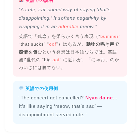
英語での説明
“A cute, cat-sound way of saying ‘that’s
disappointing.’ It softens negativity by
wrapping it in an
adorable
meow.”
英語で「残念」を柔らかく言う表現（”
bummer
”
“that sucks” “
oof
”）はあるが、
動物の鳴き声で
感情を包む
という発想は日本語ならでは。英語
圏Z世代の “big
oof
” に近いが、「にゃお」のか
わいさには勝てない。
英語での使用例
“The concert got cancelled?
Nyao da ne
…
It’s like saying ‘meow, that’s sad’ —
disappointment served cute.”