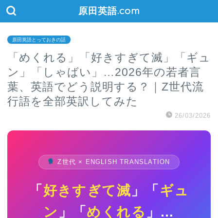
原田英語.com
原田英語とっておきの話
「めくれる」「好きすぎて滅」「ギュ
ン」「しゃばい」…2026年の若者言
葉、英語でどう説明する？｜Z世代流
行語を全部英訳してみた
26/03/2026
Z世代 × ENGLISH TRANSLATION
「
好きすぎて滅
」「
ギュ
ン
」「
めくれる
」…