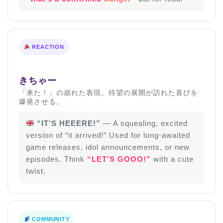
REACTION
きちゃー
「来た！」の崩れた表現。待望の展開が訪れた喜びを
爆発させる。
“IT’S HEEERE!”
— A squealing, excited
version of “it arrived!” Used for long-awaited
game releases, idol announcements, or new
episodes. Think
“LET’S GOOO!”
with a cute
twist.
COMMUNITY