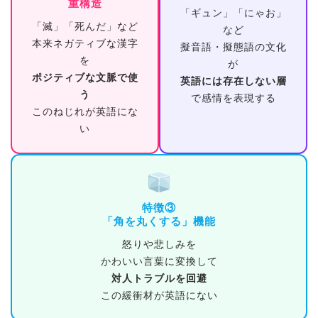
重構造
「ギュン」「にゃお」
「滅」「死んだ」など
など
本来ネガティブな漢字
擬音語・擬態語の文化
を
が
ポジティブな文脈で使
英語には存在しない層
う
で感情を表現する
このねじれが英語にな
い
特徴③
「角を丸くする」機能
怒りや悲しみを
かわいい言葉に変換して
対人トラブルを回避
この緩衝材が英語にない