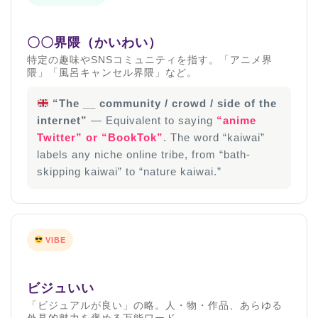
〇〇界隈（かいわい）
特定の趣味やSNSコミュニティを指す。「アニメ界
隈」「風呂キャンセル界隈」など。
“The __ community / crowd / side of the
internet”
— Equivalent to saying
“anime
Twitter” or “BookTok”
. The word “kaiwai”
labels any niche online tribe, from “bath-
skipping kaiwai” to “nature kaiwai.”
ホーム
原田高志の”ほぼ日刊”英語
VIBE
学習＆大学入試英語コラム
“シン”・英会話スピード表
ビジュいい
現
「ビジュアルが良い」の略。人・物・作品、あらゆる
外見的魅力を褒める万能ワード。