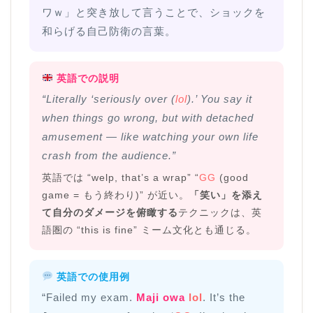
ワｗ」と突き放して言うことで、ショックを
和らげる自己防衛の言葉。
英語での説明
“Literally ‘seriously over (
lol
).’ You say it
when things go wrong, but with detached
amusement — like watching your own life
crash from the audience.”
英語では “welp, that’s a wrap” “
GG
(good
game = もう終わり)” が近い。
「笑い」を添え
て自分のダメージを俯瞰する
テクニックは、英
語圏の “this is fine” ミーム文化とも通じる。
英語での使用例
“Failed my exam.
Maji owa
lol
. It’s the