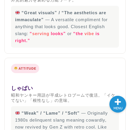
大学入試英語対策講座
“Great visuals” / “The aesthetics are
immaculate”
— A versatile compliment for
英語名言・格言・カッコい
anything that looks good. Closest English
い英語＆素敵な英文フレー
slang:
“
serving
looks”
or
“the
vibe
is
ズ集
right.”
過去記事
CONTACT
ATTITUDE
しゃばい
昭和ヤンキー用語が平成レトロブームで復活。「イケ
てない」「根性なし」の意味。
MENU
“Weak” / “Lame” / “Soft”
— Originally
1980s delinquent slang meaning cowardly,
now revived by Gen Z with retro cool. Like