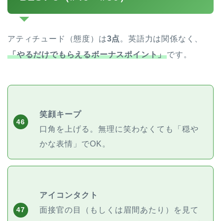
アティチュード（態度）は
3点
。英語力は関係なく、
「やるだけでもらえるボーナスポイント」
です。
笑顔キープ
46
口角を上げる。無理に笑わなくても「穏や
ホーム
かな表情」でOK。
原田高志の”ほぼ日刊”英語
学習＆大学入試英語コラム
アイコンタクト
“シン”・英会話スピード表
現
面接官の目（もしくは眉間あたり）を見て
47