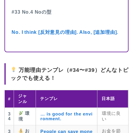
#33 No.4 Noの型
No. I think [反対意見の理由]. Also, [追加理由].
万能理由テンプレ（#34〜#39）どんなトピ
ックでも使える！
ジャ
テンプレ
日本語
#
ンル
環
環境に良
3
… is good for the envi
4
ronment.
境
い
お
お金を節
3
People can save mone