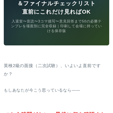
＆ファイナルチェックリスト
直前にこれだけ見ればOK
入退室〜音読〜3コマ描写〜意見回答まで50の必勝テ
ンプレを場面別に完全収録｜印刷して会場に持ってい
ける保存版
英検2級の面接（二次試験）、いよいよ直前です
か？
もしあなたが今こう思っているなら――