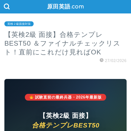
原田英語.com
英検２級面接対策
【英検2級 面接】合格テンプレ
BEST50 ＆ファイナルチェックリス
ト！直前にこれだけ見ればOK
27/02/2026
試験直前の最終兵器・2026年最新版
【英検2級 面接】
合格テンプレBEST50