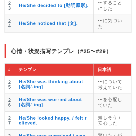
〜すること
2
He/She decided to [動詞原形].
3
にした
〜に気づい
2
He/She noticed that [文].
4
た
心情・状況描写テンプレ（#25〜#29）
#
テンプレ
日本語
He/She was thinking about
〜について
2
[名詞/-ing].
5
考えていた
He/She was worried about
〜を心配し
2
[名詞/-ing].
6
ていた
嬉しそう /
2
He/She looked happy. / felt r
7
elieved.
安心した
驚いた / が