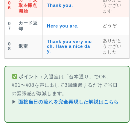
0
取⚠採点
Thank you.
うござい
6
開始
ます
カード返
0
どうぞ
Here you are.
7
却
ありがと
Thank you very mu
0
退室
ch. Have a nice da
うござい
8
y.
ました
ポイント：
入退室は「台本通り」でOK。
#01〜#08を声に出して3回練習するだけで当日
の緊張感が激減します。
▶
面接当日の流れを完全再現した解説はこちら