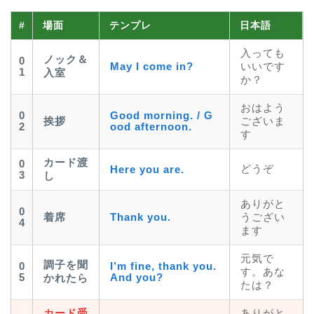
#
場面
テンプレ
日本語
入っても
ノック＆
0
May I come in?
いいです
1
入室
か？
おはよう
0
Good morning. / G
挨拶
ございま
2
ood afternoon.
す
カード渡
0
どうぞ
Here you are.
3
し
ありがと
0
着席
Thank you.
うござい
4
ます
元気で
調子を聞
0
I’m fine, thank you.
す。あな
5
And you?
かれたら
たは？
カード受
ありがと