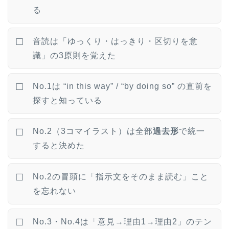
る
音読は「ゆっくり・はっきり・区切りを意
☐
識」の3原則を覚えた
No.1は “in this way” / “by doing so” の直前を
☐
探すと知っている
No.2（3コマイラスト）は全部
過去形
で統一
☐
すると決めた
No.2の冒頭に「指示文をそのまま読む」こと
☐
を忘れない
No.3・No.4は「意見→理由1→理由2」のテン
☐