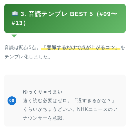
3. 音読テンプレ BEST 5（#09〜
#13）
音読は配点5点。
「意識するだけで点が上がるコツ」
を
テンプレ化しました。
ゆっくり＝うまい
速く読む必要はゼロ。「遅すぎるかな？」
09
くらいがちょうどいい。NHKニュースのア
ナウンサーを意識。