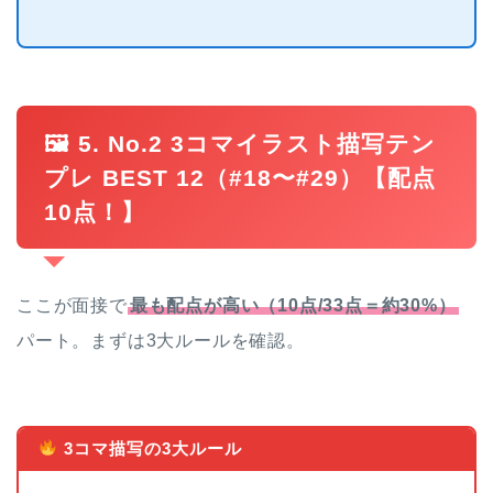
🖼 5. No.2 3コマイラスト描写テン
プレ BEST 12（#18〜#29）【配点
10点！】
ここが面接で
最も配点が高い（10点/33点＝約30%）
パート。まずは3大ルールを確認。
3コマ描写の3大ルール