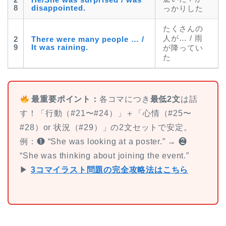
2
He/She was surprised / was
8
disappointed.
っかりした
たくさんの
人が… / 雨
2
There were many people … /
9
It was raining.
が降ってい
た
最重要ポイント：
各コマにつき
最低2文
は話
す！「行動（#21〜#24）」＋「心情（#25〜
#28）or 状況（#29）」の2文セットで安定。
例：❶ “She was looking at a poster.” → ❷
“She was thinking about joining the event.”
▶
3コマイラスト問題の完全攻略法はこちら