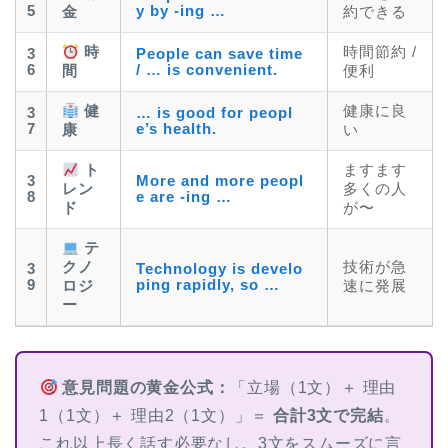
5
y by -ing …
金
約できる
時
時間節約 /
3
People can save time
6
/ … is convenient.
間
便利
健
健康に良
3
… is good for peopl
7
e’s health.
康
い
ト
ますます
3
More and more peopl
レン
多くの人
8
e are -ing …
ド
が〜
テ
クノ
技術が急
3
Technology is develo
9
ping rapidly, so …
ロジ
速に発展
ー
意見問題の黄金公式：
「立場（1文）＋ 理由
1（1文）＋ 理由2（1文）」＝
合計3文で完結
。
これ以上長く話す必要なし。3文をスムーズに言