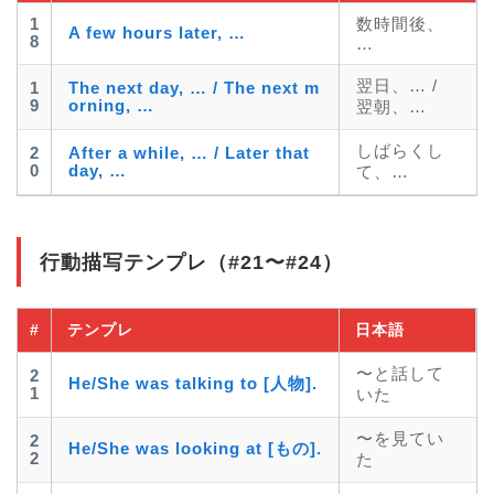
1
数時間後、
A few hours later, …
8
…
翌日、… /
1
The next day, … / The next m
9
orning, …
翌朝、…
しばらくし
2
After a while, … / Later that
0
day, …
て、…
行動描写テンプレ（#21〜#24）
#
テンプレ
日本語
〜と話して
2
He/She was talking to [人物].
1
いた
〜を見てい
2
He/She was looking at [もの].
2
た