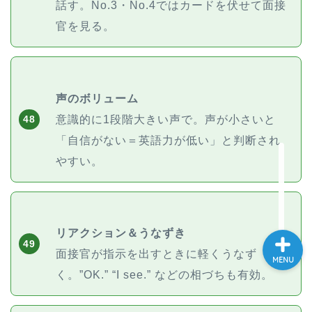
話す。No.3・No.4ではカードを伏せて面接
大学入試英語対策講座
官を見る。
英語名言・格言・カッコい
い英語＆素敵な英文フレー
ズ集
声のボリューム
意識的に1段階大きい声で。声が小さいと
48
過去記事
「自信がない＝英語力が低い」と判断され
やすい。
CONTACT
リアクション＆うなずき
49
面接官が指示を出すときに軽くうなず
MENU
く。”OK.” “I see.” などの相づちも有効。