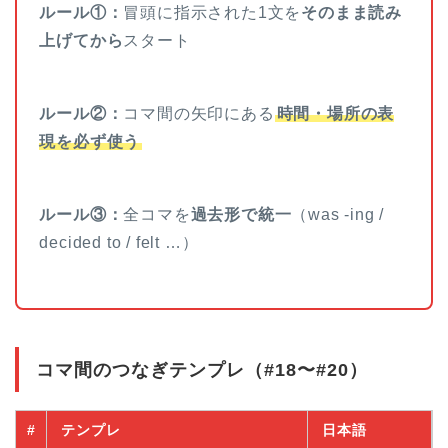
ルール①：
冒頭に指示された1文を
そのまま読み
上げてから
スタート
ルール②：
コマ間の矢印にある
時間・場所の表
現を必ず使う
ルール③：
全コマを
過去形で統一
（was -ing /
decided to / felt …）
コマ間のつなぎテンプレ（#18〜#20）
#
テンプレ
日本語