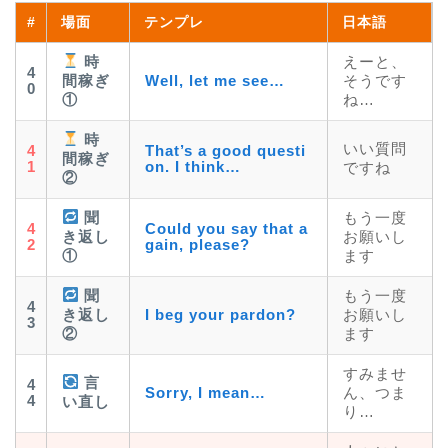
#
場面
テンプレ
日本語
時
えーと、
4
間稼ぎ
Well, let me see…
そうです
0
①
ね…
時
いい質問
4
That’s a good questi
間稼ぎ
1
on. I think…
ですね
②
聞
もう一度
4
Could you say that a
き返し
お願いし
2
gain, please?
①
ます
聞
もう一度
4
き返し
I beg your pardon?
お願いし
3
②
ます
すみませ
言
4
Sorry, I mean…
ん、つま
4
い直し
り…