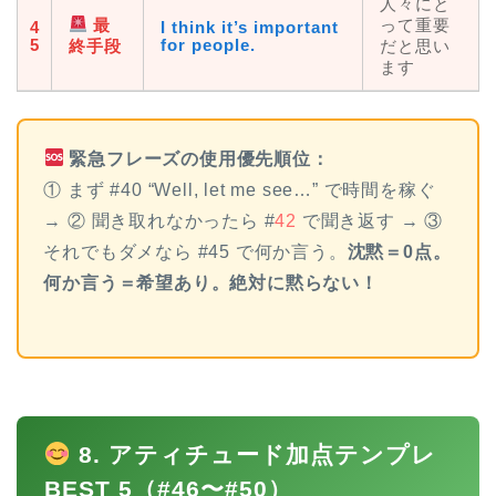
人々にと
最
って重要
4
I think it’s important
5
for people.
終手段
だと思い
ます
緊急フレーズの使用優先順位：
① まず #40 “Well, let me see…” で時間を稼ぐ
→ ② 聞き取れなかったら #
42
で聞き返す → ③
それでもダメなら #45 で何か言う。
沈黙＝0点。
何か言う＝希望あり。絶対に黙らない！
8. アティチュード加点テンプレ
BEST 5（#46〜#50）