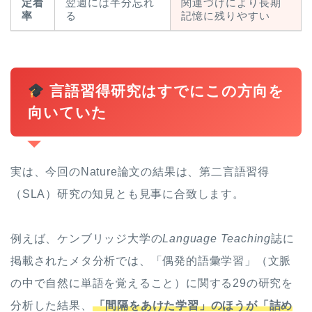
定着
翌週には半分忘れ
関連づけにより長期
率
る
記憶に残りやすい
言語習得研究はすでにこの方向を
向いていた
実は、今回のNature論文の結果は、第二言語習得
（SLA）研究の知見とも見事に合致します。
例えば、ケンブリッジ大学の
Language Teaching
誌に
掲載されたメタ分析では、「偶発的語彙学習」（文脈
の中で自然に単語を覚えること）に関する29の研究を
分析した結果、
「間隔をあけた学習」のほうが「詰め