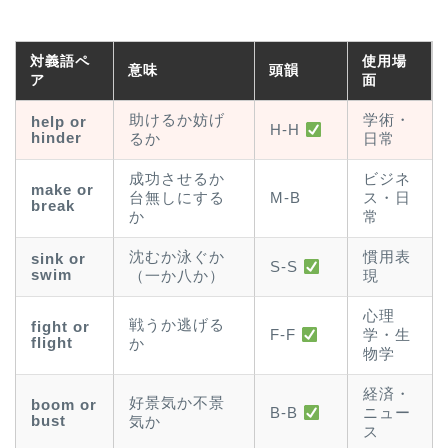
対義語ペ
使用場
意味
頭韻
ア
面
助けるか妨げ
学術・
help or
H-H
hinder
るか
日常
成功させるか
ビジネ
make or
台無しにする
M-B
ス・日
break
か
常
沈むか泳ぐか
慣用表
sink or
S-S
swim
（一か八か）
現
心理
戦うか逃げる
fight or
学・生
F-F
flight
か
物学
経済・
好景気か不景
boom or
ニュー
B-B
bust
気か
ス