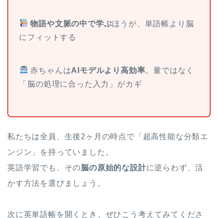
物語や文脈の中で学ぶ
ほうが、単語帳より脳
にフィットする
赤ちゃんは
AIモデルより高効率
。量ではなく
「脳の処理に合った入力」がカギ
ホーム
私たちは全員、生後2ヶ月の時点で「超高性能な分類エ
ンジン」を持っていました。
原田高志の”ほぼ日刊”英語
英語学習でも、その
脳の原始的な設計
に逆らわず、活
学習＆大学入試英語コラム
かす方法を選びましょう。
“シン”・英会話スピード表
現
次に英単語帳を開くとき、ぜひこう考えてみてくださ