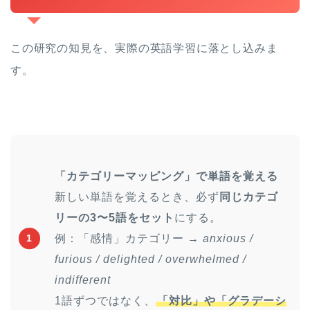
この研究の知見を、実際の英語学習に落とし込みま
す。
「カテゴリーマッピング」で単語を覚える
新しい単語を覚えるとき、必ず
同じカテゴ
リーの3〜5語をセット
にする。
例：「感情」カテゴリー →
anxious /
1
furious / delighted / overwhelmed /
indifferent
1語ずつではなく、
「対比」や「グラデーシ