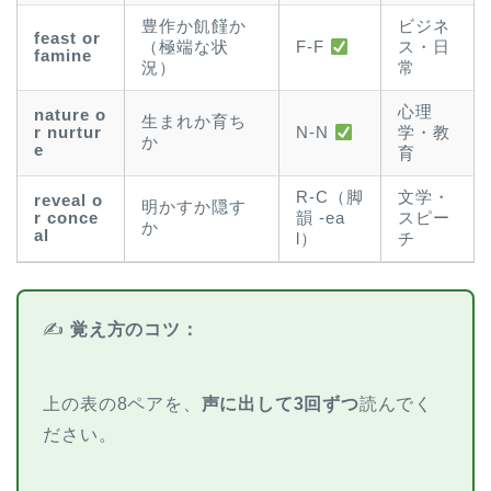
豊作か飢饉か
ビジネ
feast or
（極端な状
ス・日
F-F
famine
況）
常
心理
nature o
生まれか育ち
r nurtur
学・教
N-N
か
e
育
R-C（脚
文学・
reveal o
明かすか隠す
r conce
韻 -ea
スピー
か
al
l）
チ
✍️
覚え方のコツ：
上の表の8ペアを、
声に出して3回ずつ
読んでく
ださい。