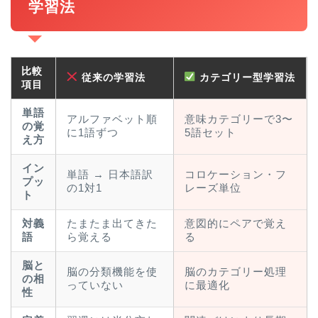
学習法
比較
従来の学習法
カテゴリー型学習法
項目
単語
アルファベット順
意味カテゴリーで3〜
の覚
に1語ずつ
5語セット
え方
イン
単語 → 日本語訳
コロケーション・フ
プッ
の1対1
レーズ単位
ト
対義
たまたま出てきた
意図的にペアで覚え
語
ら覚える
る
脳と
脳の分類機能を使
脳のカテゴリー処理
の相
っていない
に最適化
性