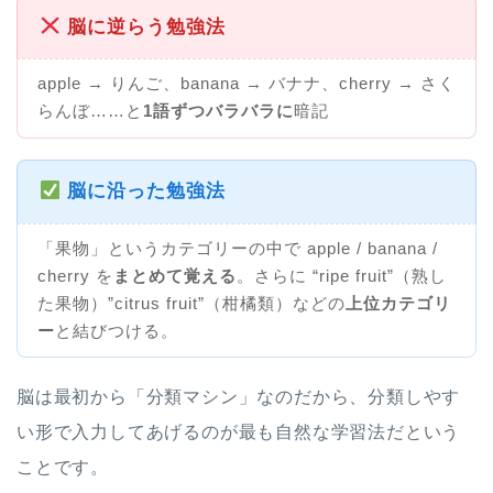
脳に逆らう勉強法
apple → りんご、banana → バナナ、cherry → さく
らんぼ……と
1語ずつバラバラに
暗記
脳に沿った勉強法
「果物」というカテゴリーの中で apple / banana /
cherry を
まとめて覚える
。さらに “ripe fruit”（熟し
た果物）”citrus fruit”（柑橘類）などの
上位カテゴリ
ー
と結びつける。
脳は最初から「分類マシン」なのだから、分類しやす
い形で入力してあげるのが最も自然な学習法だという
ことです。