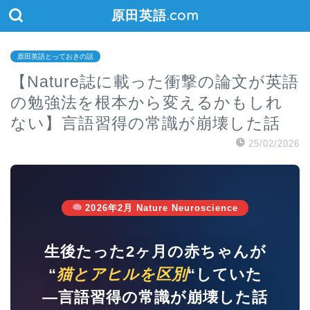
原田英語.com
原田英語とっておきの話
【Nature誌に載った衝撃の論文が英語
の勉強法を根本から変えるかもしれ
ない】言語習得の常識が崩壊した話
25/02/2026
2026年2月 Nature Neuroscience
生後たった2ヶ月の赤ちゃんが
“
猫とアヒルを区別
“していた
—言語習得の常識が崩壊した話