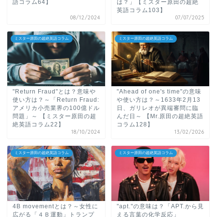
語コラム64】
は？」【ミスター原田の超絶
英語コラム103】
08/12/2024
07/07/2025
ミスター原田の超絶英語コラム
ミスター原田の超絶英語コラム
"Return Fraud"とは？意味や
"Ahead of one's time"の意味
使い方は？～「Return Fraud:
や使い方は？～1633年2月13
アメリカ小売業界の100億ドル
日、ガリレオが異端審問に臨
問題」～ 【ミスター原田の超
んだ日～ 【Mr.原田の超絶英語
絶英語コラム22】
コラム128】
18/10/2024
13/02/2026
ミスター原田の超絶英語コラム
ミスター原田の超絶英語コラム
4B movementとは？～女性に
"apt."の意味は？「APT.から見
広がる「４Ｂ運動」トランプ
える言葉の化学反応」