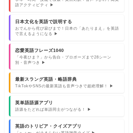
語アクティビティ ▶
日本文化を英語で説明する
おでんから侘び寂びまで！日本の「あたりまえ」を英語
で言えるようになる ▶
恋愛英語フレーズ1040
「今夜ひま？」から告白・プロポーズまで28シーン
別・音声つき ▶
最新スラング英語・略語辞典
TikTokやSNSの最新英語も音声つきで超絶理解！ ▶
英単語語源アプリ
語源をたどれば単語同士がつながる！ ▶
英語のトリビア・クイズアプリ
「へぇ〜」が止まらない英語雑学クイズ ▶