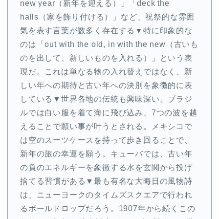
new year（新年を迎える）」「deck the
halls（家を飾り付ける）」など、祝祭的な雰囲
気を表す言葉が数多く存在する▼特に印象的な
のは「out with the old, in with the new（古いも
のを出して、新しいものを入れる）」という表
現だ。これは単なる物の入れ替えではなく、新
しい年への期待と古い年への決別を象徴的に表
している▼世界各地の伝統も興味深い。ブラジ
ルでは白い服を着て海に飛び込み、7つの波を越
えることで願い事が叶うとされる。メキシコで
は空のスーツケースを持って歩き回ることで、
新年の旅の幸運を願う。キューバでは、古い年
の負のエネルギーを象徴する水を玄関から投げ
捨てる習慣がある▼最も有名な大晦日の風物詩
は、ニューヨークのタイムズスクエアで行われ
るボールドロップだろう。1907年から続くこの