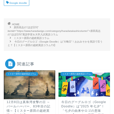
Google doodle
HOME
原田高志の"ほぼ日刊"
itemid="https://www.haradaeigo.com/category/haradatakashicolumn/">原田高志
の"ほぼ日刊"英語学習＆大学入試英語コラム
ミスター原田の超絶英語コラム
今日のグーグルロゴ（Google Doodle）は”大晦日”！おおみそかを英語で言う
と？【ミスター原田の超絶英語コラム73】
関連記事
ミスター原田の超絶英語コラム
ミスター原田の超絶英語コラム
12月8日は真珠湾攻撃の日 ～
今日のグーグルロゴ（Google
パールハーバー、83年目の記
Doodle）は”2025 年七夕”！
憶～【ミスター原田の超絶英
「七夕の由来やロゴの意味