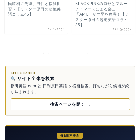
氏勝利に失望、男性と接触拒
BLACKPINKのロゼとブルー
否～【ミスター原田の超絶英
ノ・マーズによる楽曲
語コラム45】
「APT.」が世界を席巻！【ミ
スター原田の超絶英語コラム
35】
10/11/2024
26/10/2024
SITE SEARCH
サイト全体を検索
原田英語.com と 日刊原田英語 を横断検索。打ちながら候補が絞
り込まれます。
検索ページを開く →
毎日8本更新