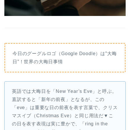
今日のグーグルロゴ（Google Doodle）は”大晦
日”！世界の大晦日事情
英語では大晦日を「New Year’s Eve」と呼ぶ。
直訳すると「新年の前夜」となるが、この
「eve」は重要な日の前夜を表す言葉で、クリス
マスイブ（Christmas Eve）と同じ用法だ▼こ
の日を表す表現は実に豊かで、「ring in the