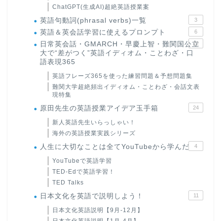
ChatGPT(生成AI)超絶英語授業案
英語句動詞(phrasal verbs)一覧
3
英語＆英会話学習に使えるプロンプト
6
日常英会話・GMARCH・早慶上智・難関国公立
22
大で“差がつく”英語イディオム・ことわざ・口
語表現365
英語フレーズ365を使った練習問題＆予想問題集
難関大学超絶頻出イディオム・ことわざ・会話文表
現特集
原田先生の英語授業アイデア玉手箱
24
新人英語先生いらっしゃい！
海外の英語授業実践シリーズ
人生に大切なことは全てYouTubeから学んだ
4
YouTubeで英語学習
TED-Edで英語学習！
TED Talks
日本文化を英語で説明しよう！
11
日本文化英語説明【9月-12月】