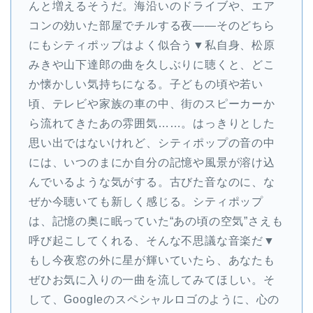
んと増えるそうだ。海沿いのドライブや、エア
コンの効いた部屋でチルする夜――そのどちら
にもシティポップはよく似合う▼私自身、松原
みきや山下達郎の曲を久しぶりに聴くと、どこ
か懐かしい気持ちになる。子どもの頃や若い
頃、テレビや家族の車の中、街のスピーカーか
ら流れてきたあの雰囲気……。はっきりとした
思い出ではないけれど、シティポップの音の中
には、いつのまにか自分の記憶や風景が溶け込
んでいるような気がする。古びた音なのに、な
ぜか今聴いても新しく感じる。シティポップ
は、記憶の奥に眠っていた“あの頃の空気”さえも
呼び起こしてくれる、そんな不思議な音楽だ▼
もし今夜窓の外に星が輝いていたら、あなたも
ぜひお気に入りの一曲を流してみてほしい。そ
して、Googleのスペシャルロゴのように、心の