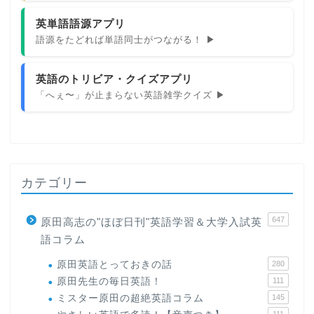
英単語語源アプリ
語源をたどれば単語同士がつながる！ ▶
英語のトリビア・クイズアプリ
「へぇ〜」が止まらない英語雑学クイズ ▶
カテゴリー
647
原田高志の"ほぼ日刊"英語学習＆大学入試英
語コラム
原田英語とっておきの話
280
原田先生の毎日英語！
111
ミスター原田の超絶英語コラム
145