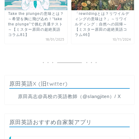
Take the plungeの意味とは？
「rewildingとは？リワイルデ
～希望を胸に飛び込め！“take
ィングの意味は？」～リワイ
the plunge”で挑む共通テスト
ルディング：自然への回帰～
～【ミスター原田の超絶英語
【ミスター原田の超絶英語コ
コラム81】
ラム46】
18/01/2025
10/11/2024
原田英語X (旧twitter)
原田高志@高校の英語教師（@slangjiten）/ X
原田英語おすすめ自家製アプリ