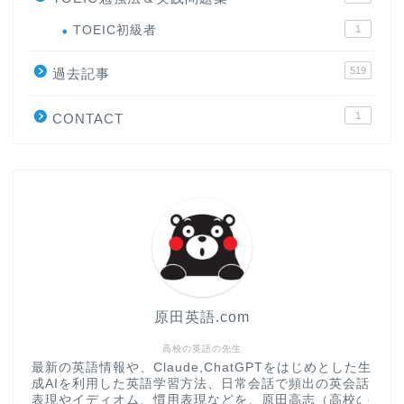
ホーム
TOEIC初級者
1
519
原田高志の”ほぼ日刊”英語
過去記事
学習＆大学入試英語コラム
1
CONTACT
“シン”・英会話スピード表
現
大学入試英語対策講座
英語名言・格言・カッコい
い英語＆素敵な英文フレー
ズ集
原田英語.com
過去記事
高校の英語の先生
最新の英語情報や、Claude,ChatGPTをはじめとした生
成AIを利用した英語学習方法、日常会話で頻出の英会話
CONTACT
表現やイディオム、慣用表現などを、原田高志（高校の