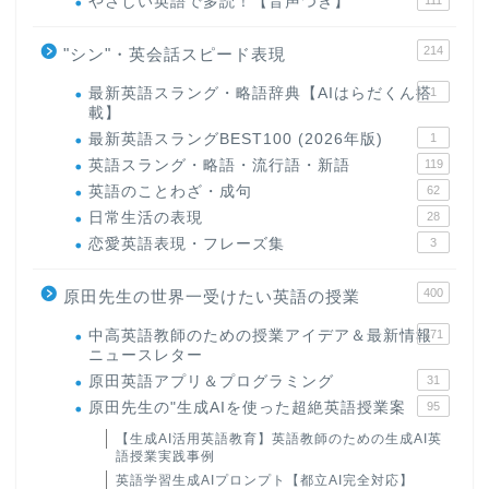
やさしい英語で多読！【音声つき】
111
214
"シン"・英会話スピード表現
最新英語スラング・略語辞典【AIはらだくん搭
1
載】
最新英語スラングBEST100 (2026年版)
1
英語スラング・略語・流行語・新語
119
英語のことわざ・成句
62
日常生活の表現
28
恋愛英語表現・フレーズ集
3
400
原田先生の世界一受けたい英語の授業
中高英語教師のための授業アイデア＆最新情報
171
ニュースレター
原田英語アプリ＆プログラミング
31
原田先生の"生成AIを使った超絶英語授業案
95
【生成AI活用英語教育】英語教師のための生成AI英
語授業実践事例
英語学習生成AIプロンプト【都立AI完全対応】