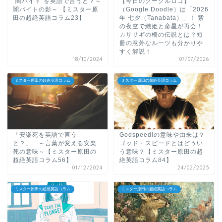
"闇バイト"を英語で言うと？～
【今日のグーグルロゴ】
闇バイトの影～ 【ミスター原
（Google Doodle）は「2026
田の超絶英語コラム23】
年 七夕（Tanabata）」！ 紫
の夜空で織姫と彦星が再会！
カササギの橋の伝説とは？短
冊の意外なルーツも分かりや
すく解説！
18/10/2024
07/07/2026
ミスター原田の超絶英語コラム
ミスター原田の超絶英語コラム
「安楽死を英語で言う
Godspeed!の意味や由来は？
と？」 ～言葉が変える安楽
ゴッド・スピードとはどうい
死の意味～【ミスター原田の
う意味？【ミスター原田の超
超絶英語コラム56】
絶英語コラム84】
01/12/2024
24/02/2025
ミスター原田の超絶英語コラム
ミスター原田の超絶英語コラム