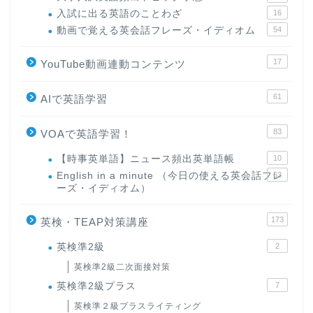
入試に出る英語のことわざ
16
動画で覚える英会話フレーズ・イディオム
54
17
YouTube動画連動コンテンツ
61
AIで英語学習
83
VOAで英語学習！
【時事英単語】ニュース頻出英単語帳
10
English in a minute （今日の使える英会話フレ
63
ーズ・イディオム）
173
英検・TEAP対策講座
英検準2級
2
英検準2級二次面接対策
英検準2級プラス
7
英検準２級プラスライティング