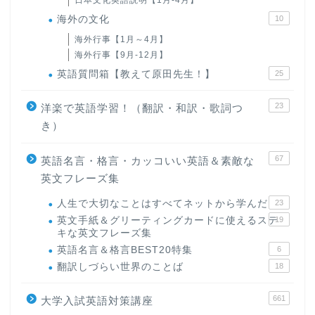
日本文化英語説明【1月-4月】
海外の文化
10
海外行事【1月～4月】
海外行事【9月-12月】
英語質問箱【教えて原田先生！】
25
23
洋楽で英語学習！（翻訳・和訳・歌詞つ
き）
67
英語名言・格言・カッコいい英語＆素敵な
英文フレーズ集
人生で大切なことはすべてネットから学んだ
23
英文手紙＆グリーティングカードに使えるステ
19
キな英文フレーズ集
英語名言＆格言BEST20特集
6
翻訳しづらい世界のことば
18
661
大学入試英語対策講座