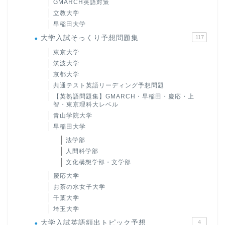
GMARCH英語対策
立教大学
早稲田大学
大学入試そっくり予想問題集
117
東京大学
筑波大学
京都大学
共通テスト英語リーディング予想問題
【英熟語問題集】GMARCH・早稲田・慶応・上
智・東京理科大レベル
青山学院大学
早稲田大学
法学部
人間科学部
文化構想学部・文学部
慶応大学
お茶の水女子大学
千葉大学
埼玉大学
大学入試英語頻出トピック予想
4