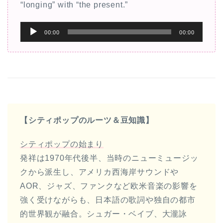
“longing” with “the present.”
音
00:00
00:00
声
プ
レ
ー
ヤ
ー
【シティポップのルーツ＆豆知識】
シティポップの始まり
発祥は1970年代後半、当時のニューミュージッ
クから派生し、アメリカ西海岸サウンドや
AOR、ジャズ、ファンクなど欧米音楽の影響を
強く受けながらも、日本語の歌詞や独自の都市
的世界観が融合。シュガー・ベイブ、大瀧詠