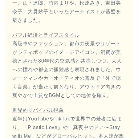
一、山下達郎、竹内まりや、松原みき、吉田美
奈子、大貫妙子といったアーティストが基盤を
築きました。
バブル経済とライフスタイル
高級車やファッション、都市の夜景やリゾート
がシティポップのイメージアイコン。消費が美
徳とされた80年代の空気感と共鳴しつつ、大人
への憧れや都会の孤独感も表現されました。ウ
ォークマンやカーオーディオの普及で「外で聴
く音楽」が当たり前となり、アウトドア向きの
爽やかで上質なBGMとしての地位を確立。
世界的リバイバル現象
近年はYouTubeやTikTokで世界中の若者に広ま
り、「Plastic Love」や「真夜中のドア〜Stay
with Me」などがグローバルヒット。本人達が想