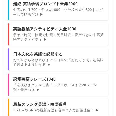
超絶 英語学習プロンプト全集2000
中高の先生700・学ぶ人1000・小学校の先生300｜コピ
ーして貼るだけ ▶
英語授業アクティビティ大全1000
学年・時間・技能で検索！英日対訳＋音声つきの中高英
語アクティビティ ▶
日本文化を英語で説明する
おでんから侘び寂びまで！日本の「あたりまえ」を英語
で言えるようになる ▶
恋愛英語フレーズ1040
「今夜ひま？」から告白・プロポーズまで28シーン
別・音声つき ▶
最新スラング英語・略語辞典
TikTokやSNSの最新英語も音声つきで超絶理解！ ▶