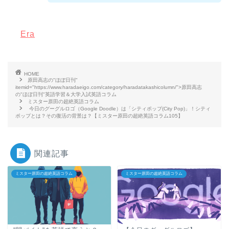
Era
HOME
原田高志の"ほぼ日刊"
itemid="https://www.haradaeigo.com/category/haradatakashicolumn/">原田高志
の"ほぼ日刊"英語学習＆大学入試英語コラム
ミスター原田の超絶英語コラム
今日のグーグルロゴ（Google Doodle）は「シティポップ(City Pop)」！シティ
ポップとは？その復活の背景は？【ミスター原田の超絶英語コラム105】
関連記事
ミスター原田の超絶英語コラム
ミスター原田の超絶英語コラム