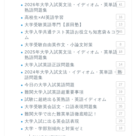
2026年大学入試英文法・イディオム・英単語・
11
熟語問題集
高校生×AI英語学習
16
大学受験英語専門【原田塾】
13
大学入学共通テスト英語お役立ち知恵袋＆コラ
45
ム
大学受験自由英作文・小論文対策
8
2025年大学入試英文法・イディオム・英単語・
18
熟語問題集
大学入試英語正誤問題集
14
2024年大学入試文法・イディオム・英単語・熟
15
語問題集
今日の大学入試英語問題
27
難関大学入試英語超重要事項
19
試験に超絶出る英熟語・英語イディオム
71
大学受験英会話文・口語表現問題集
35
難関大学で出た難英単語徹底暗記！
27
大学入試に出る英会話表現
29
大学・学部別傾向と対策ゼミ
18