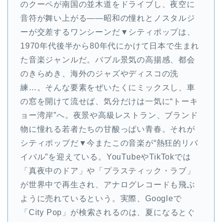
のクーペが南国の並木道をドライブし、夜空に
音符が舞い上がる――昭和の憧れとノスタルジ
ーが交差するワンシーンだ▼シティポップは、
1970年代後半から80年代にかけて日本で生まれ
た音楽ジャンルだ。バブル景気の高揚感、都会
のきらめき、海外のジャズやディスコの洗
練…。そんな要素をぜいたくにミックスし、車
の窓を開けて流せば、気分だけは一気に“トーキ
ョー湾岸”へ。夜景や高級レストラン、ブランド
物に憧れる若者たちの甘酸っぱい青春。それが
シティポップだ▼今またこの音楽が“熱狂的リバ
イバル”を迎えている。YouTubeやTikTokでは
「真夜中のドア」や「プラスティック・ラブ」
が世界中で再生され、アナログレコードも飛ぶ
ように売れているという。実際、Googleで
「City Pop」が検索されるのは、夏になるとぐ