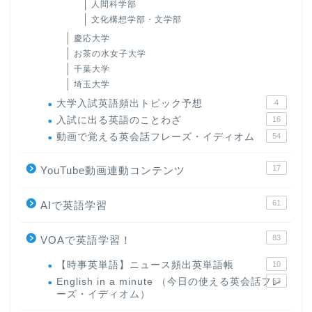
人間科学部
文化構想学部・文学部
慶応大学
お茶の水女子大学
千葉大学
埼玉大学
大学入試英語頻出トピック予想
4
入試に出る英語のことわざ
16
動画で覚える英会話フレーズ・イディオム
54
17
YouTube動画連動コンテンツ
61
AIで英語学習
83
VOAで英語学習！
【時事英単語】ニュース頻出英単語帳
10
English in a minute （今日の使える英会話フレ
63
ーズ・イディオム）