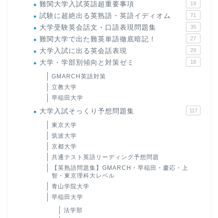
難関大学入試英語超重要事項
19
試験に超絶出る英熟語・英語イディオム
71
大学受験英会話文・口語表現問題集
35
難関大学で出た難英単語徹底暗記！
27
大学入試に出る英会話表現
29
大学・学部別傾向と対策ゼミ
18
GMARCH英語対策
立教大学
早稲田大学
大学入試そっくり予想問題集
117
東京大学
筑波大学
京都大学
共通テスト英語リーディング予想問題
【英熟語問題集】GMARCH・早稲田・慶応・上
智・東京理科大レベル
青山学院大学
早稲田大学
法学部