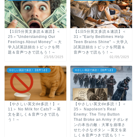
【1日5分英文多読＆速読】＜
【1日5分英文多読＆速読】＜
25＞"Understanding Our
31＞"Early Bedtimes Help
Feelings About Money" ～大
Teen Brains Shine" ～大学入
学入試英語頻出トピックを問
試英語頻出トピックを問題＆
題＆音声つきで読もう！～
音声つきで読もう！～
23/03/2025
02/05/2025
やさしい英語で多読！【音声つき】
やさしい英語で多読！【音声つき】
【やさしい英文de多読！】＜
【やさしい英文de多読！】＜
11＞ No Milk for Cats? ～英
35＞ Napoleon's Real
文を楽しく＆音声つきで読も
Enemy: The Tiny Button
う！～
That Broke an Army ナポレオ
ンの本当の敵：大軍を崩壊さ
せた小さなボタン ～英文を楽
しく＆音声つきで読もう！～