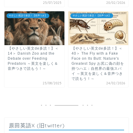
25/07/2025
20/02/2026
やさしい英語で多読！【音声つき】
やさしい英語で多読！【音声つき】
【やさしい英文de多読！】＜
【やさしい英文de多読！】＜
14＞ Danish Zoo and the
40＞ The Fly with a Fake
Debate over Feeding
Face on Its Butt: Nature's
Predators ～英文を楽しく＆
Greatest Spy お尻に偽の顔を
音声つきで読もう！～
持つハエ：自然界の最強スパ
イ ～英文を楽しく＆音声つき
で読もう！～
23/08/2025
24/02/2026
原田英語X (旧twitter)