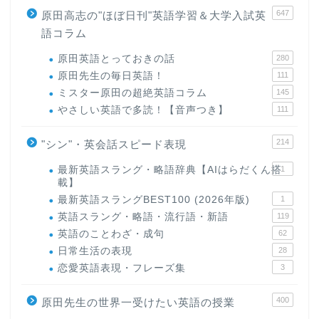
647
原田高志の"ほぼ日刊"英語学習＆大学入試英
語コラム
原田英語とっておきの話
280
原田先生の毎日英語！
111
ミスター原田の超絶英語コラム
145
やさしい英語で多読！【音声つき】
111
214
"シン"・英会話スピード表現
最新英語スラング・略語辞典【AIはらだくん搭
1
載】
最新英語スラングBEST100 (2026年版)
1
英語スラング・略語・流行語・新語
119
英語のことわざ・成句
62
日常生活の表現
28
恋愛英語表現・フレーズ集
3
400
原田先生の世界一受けたい英語の授業