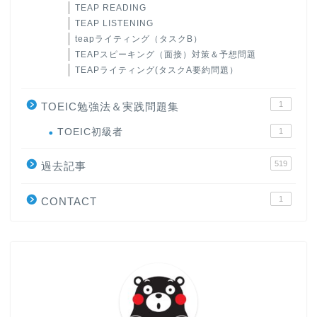
TEAP READING
TEAP LISTENING
teapライティング（タスクB）
TEAPスピーキング（面接）対策＆予想問題
TEAPライティング(タスクA要約問題）
1
TOEIC勉強法＆実践問題集
ホーム
TOEIC初級者
1
519
過去記事
原田高志の”ほぼ日刊”英語
学習＆大学入試英語コラム
1
CONTACT
“シン”・英会話スピード表
現
大学入試英語対策講座
英語名言・格言・カッコい