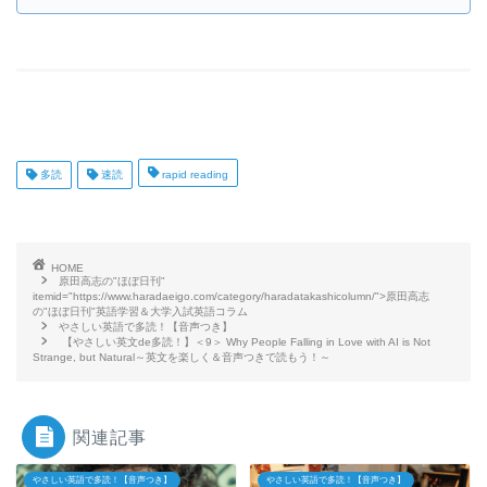
多読
速読
rapid reading
HOME
原田高志の"ほぼ日刊"
itemid="https://www.haradaeigo.com/category/haradatakashicolumn/">原田高志
の"ほぼ日刊"英語学習＆大学入試英語コラム
やさしい英語で多読！【音声つき】
【やさしい英文de多読！】＜9＞ Why People Falling in Love with AI is Not
Strange, but Natural～英文を楽しく＆音声つきで読もう！～
関連記事
やさしい英語で多読！【音声つき】
やさしい英語で多読！【音声つき】