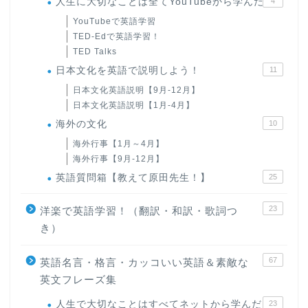
人生に大切なことは全てYouTubeから学んだ
4
YouTubeで英語学習
TED-Edで英語学習！
TED Talks
日本文化を英語で説明しよう！
11
日本文化英語説明【9月-12月】
日本文化英語説明【1月-4月】
海外の文化
10
海外行事【1月～4月】
海外行事【9月-12月】
英語質問箱【教えて原田先生！】
25
23
洋楽で英語学習！（翻訳・和訳・歌詞つ
き）
67
英語名言・格言・カッコいい英語＆素敵な
英文フレーズ集
人生で大切なことはすべてネットから学んだ
23