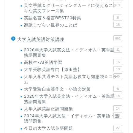
英文手紙＆グリーティングカードに使えるステ
19
キな英文フレーズ集
英語名言＆格言BEST20特集
6
翻訳しづらい世界のことば
18
661
大学入試英語対策講座
2026年大学入試英文法・イディオム・英単語・
11
熟語問題集
高校生×AI英語学習
16
大学受験英語専門【原田塾】
13
大学入学共通テスト英語お役立ち知恵袋＆コラ
45
ム
大学受験自由英作文・小論文対策
8
2025年大学入試英文法・イディオム・英単語・
18
熟語問題集
大学入試英語正誤問題集
14
2024年大学入試文法・イディオム・英単語・熟
15
語問題集
今日の大学入試英語問題
27