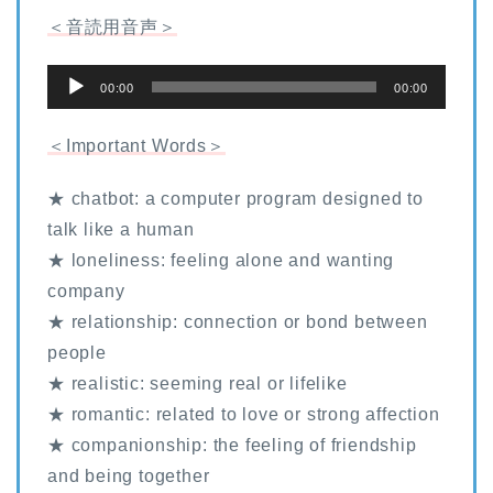
＜音読用音声＞
音
00:00
00:00
声
プ
＜Important Words＞
レ
★ chatbot: a computer program designed to
ー
talk like a human
ヤ
★ loneliness: feeling alone and wanting
ー
company
★ relationship: connection or bond between
people
★ realistic: seeming real or lifelike
★ romantic: related to love or strong affection
★ companionship: the feeling of friendship
and being together