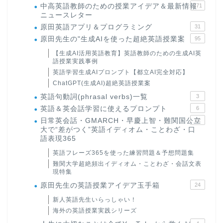
中高英語教師のための授業アイデア＆最新情報
171
ニュースレター
原田英語アプリ＆プログラミング
31
原田先生の"生成AIを使った超絶英語授業案
95
【生成AI活用英語教育】英語教師のための生成AI英
語授業実践事例
英語学習生成AIプロンプト【都立AI完全対応】
ChatGPT(生成AI)超絶英語授業案
英語句動詞(phrasal verbs)一覧
3
英語＆英会話学習に使えるプロンプト
6
日常英会話・GMARCH・早慶上智・難関国公立
22
大で“差がつく”英語イディオム・ことわざ・口
語表現365
英語フレーズ365を使った練習問題＆予想問題集
難関大学超絶頻出イディオム・ことわざ・会話文表
現特集
原田先生の英語授業アイデア玉手箱
24
新人英語先生いらっしゃい！
海外の英語授業実践シリーズ