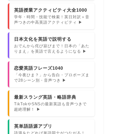
英語授業アクティビティ大全1000
学年・時間・技能で検索！英日対訳＋音
声つきの中高英語アクティビティ ▶
日本文化を英語で説明する
おでんから侘び寂びまで！日本の「あた
りまえ」を英語で言えるようになる ▶
恋愛英語フレーズ1040
「今夜ひま？」から告白・プロポーズま
で28シーン別・音声つき ▶
最新スラング英語・略語辞典
TikTokやSNSの最新英語も音声つきで
超絶理解！ ▶
英単語語源アプリ
語源をたどれば単語同士がつながる！