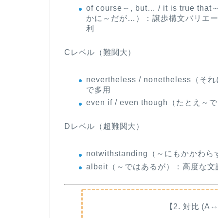
of course～, but… / it is true th
かに～だが…）
：譲歩構文バリエ
利
Cレベル（難関大）
nevertheless / nonethele
で多用
even if / even though（たとえ
Dレベル（超難関大）
notwithstanding（～にもかかわ
albeit（～ではあるが）
：高度な文
【2. 対比 (