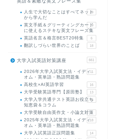
英語＆素敵な英文フレーズ集
人生で大切なことはすべてネット
23
から学んだ
英文手紙＆グリーティングカード
19
に使えるステキな英文フレーズ集
英語名言＆格言BEST20特集
6
翻訳しづらい世界のことば
18
大学入試英語対策講座
661
2026年大学入試英文法・イディ
11
オム・英単語・熟語問題集
高校生×AI英語学習
16
大学受験英語専門【原田塾】
13
大学入学共通テスト英語お役立ち
45
知恵袋＆コラム
大学受験自由英作文・小論文対策
8
2025年大学入試英文法・イディ
18
オム・英単語・熟語問題集
大学入試英語正誤問題集
14