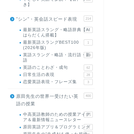
き】
"シン"・英会話スピード表現
214
最新英語スラング・略語辞典【AI
1
はらだくん搭載】
最新英語スラングBEST100
1
(2026年版)
英語スラング・略語・流行語・新
119
語
英語のことわざ・成句
62
日常生活の表現
28
恋愛英語表現・フレーズ集
3
原田先生の世界一受けたい英
400
語の授業
中高英語教師のための授業アイデ
171
ア＆最新情報ニュースレター
原田英語アプリ＆プログラミング
31