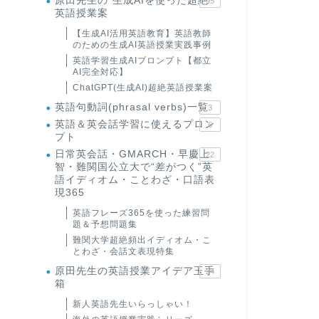
原田先生の"生成AIを使った超絶
95
英語授業案
【生成AI活用英語教育】英語教師
のための生成AI英語授業実践事例
英語学習生成AIプロンプト【都立
AI完全対応】
ChatGPT(生成AI)超絶英語授業案
英語句動詞(phrasal verbs)一覧
3
英語＆英会話学習に使えるプロン
6
プト
日常英会話・GMARCH・早慶上
22
智・難関国公立大で“差がつく”英
語イディオム・ことわざ・口語表
現365
英語フレーズ365を使った練習問
題＆予想問題集
難関大学超絶頻出イディオム・こ
とわざ・会話文表現特集
原田先生の英語授業アイデア玉手
24
箱
新人英語先生いらっしゃい！