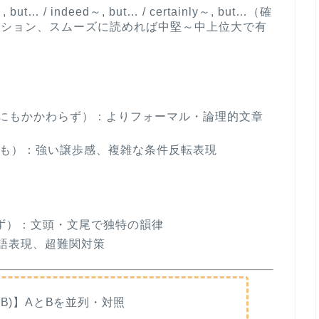
at～, but… / indeed～, but… / certainly～, but…（確
ーション、スムーズに読めれば中堅～中上位大で有
ss（それにもかかわらず）
：よりフォーマル・論理的文章
～でも）
：強い譲歩感、複雑な条件反転表現
らず）
：文頭・文尾で独特の韻律
語表現、超難関対策
A⇔B)】AとBを並列・対照