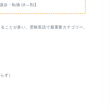
・譲歩・転換 (A⇔B)】
来ることが多い。受験英語で最重要カテゴリー。
かわらず）