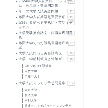
2024年大学入試文法・イディオ
15
ム・英単語・熟語問題集
今日の大学入試英語問題
27
難関大学入試英語超重要事項
19
試験に超絶出る英熟語・英語イデ
71
ィオム
大学受験英会話文・口語表現問題
35
集
難関大学で出た難英単語徹底暗
27
記！
大学入試に出る英会話表現
29
大学・学部別傾向と対策ゼミ
18
GMARCH英語対策
立教大学
早稲田大学
大学入試そっくり予想問題集
117
東京大学
筑波大学
京都大学
共通テスト英語リーディング予想