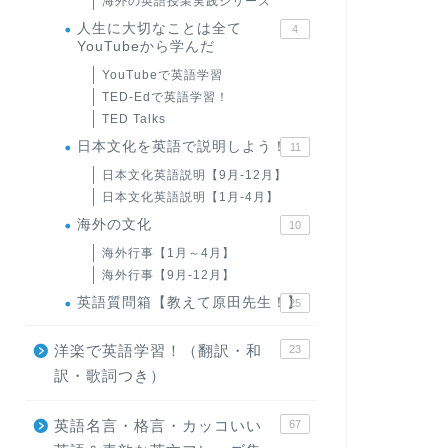
海外の英語授業実践シリーズ
人生に大切なことは全て
4
YouTubeから学んだ
YouTubeで英語学習
TED-Edで英語学習！
TED Talks
日本文化を英語で説明しよう！
11
日本文化英語説明【9月-12月】
日本文化英語説明【1月-4月】
海外の文化
10
海外行事【1月～4月】
海外行事【9月-12月】
英語質問箱【教えて原田先生！】
25
洋楽で英語学習！（翻訳・和
23
訳・歌詞つき）
英語名言・格言・カッコいい
67