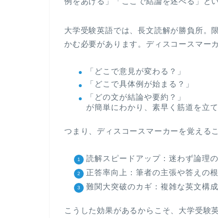
例をあげる」「ここで結論を述べる」と
大学受験英語では、長文読解が勝負所。
かむ必要があります。ディスコースマー
「どこで意見が変わる？」
「どこで具体例が始まる？」
「どの文が結論や要約？」
が簡単にわかり、素早く筋道を立
つまり、ディスコースマーカーを覚える
読解スピードアップ
：迷わず論理
正答率向上
：筆者の主張や答えの
難関大突破のカギ
：複雑な英文構
こうした効果があるからこそ、大学受験