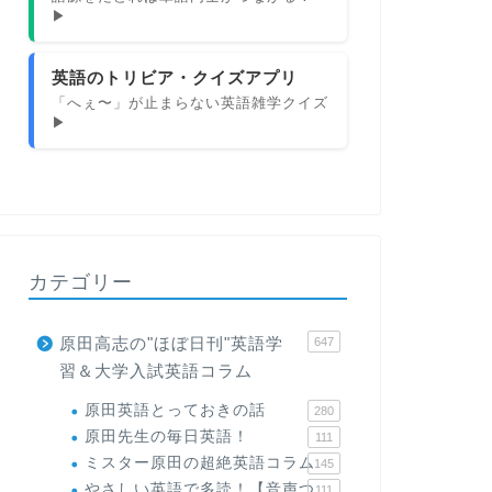
▶
英語のトリビア・クイズアプリ
「へぇ〜」が止まらない英語雑学クイズ
▶
カテゴリー
原田高志の"ほぼ日刊"英語学
647
習＆大学入試英語コラム
原田英語とっておきの話
280
原田先生の毎日英語！
111
ミスター原田の超絶英語コラム
145
やさしい英語で多読！【音声つ
111