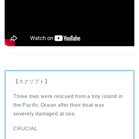
【スクリプト】
Three men were rescued from a tiny island in
the Pacific Ocean after their boat was
severely damaged at sea.
CRUCIAL