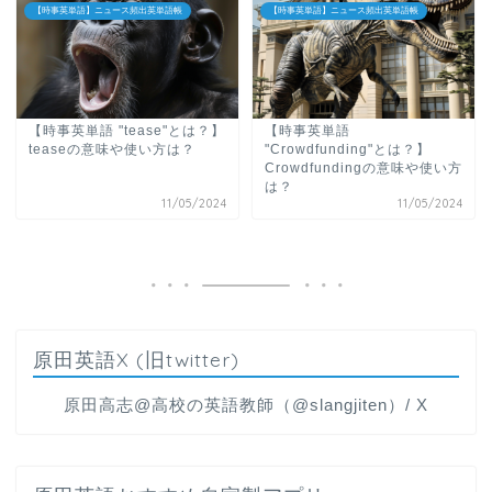
【時事英単語】ニュース頻出英単語帳
【時事英単語】ニュース頻出英単語帳
【時事英単語 "tease"とは？】
【時事英単語
teaseの意味や使い方は？
"Crowdfunding"とは？】
Crowdfundingの意味や使い方
は？
11/05/2024
11/05/2024
原田英語X (旧twitter)
原田高志@高校の英語教師（@slangjiten）/ X