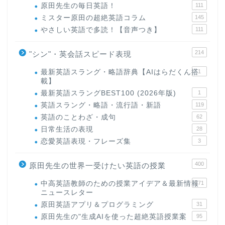
原田先生の毎日英語！
111
ミスター原田の超絶英語コラム
145
やさしい英語で多読！【音声つき】
111
214
"シン"・英会話スピード表現
最新英語スラング・略語辞典【AIはらだくん搭
1
載】
最新英語スラングBEST100 (2026年版)
1
英語スラング・略語・流行語・新語
119
英語のことわざ・成句
62
日常生活の表現
28
恋愛英語表現・フレーズ集
3
400
原田先生の世界一受けたい英語の授業
中高英語教師のための授業アイデア＆最新情報
171
ニュースレター
原田英語アプリ＆プログラミング
31
原田先生の"生成AIを使った超絶英語授業案
95