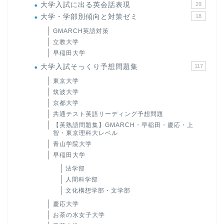
大学入試に出る英会話表現
29
大学・学部別傾向と対策ゼミ
18
GMARCH英語対策
立教大学
早稲田大学
大学入試そっくり予想問題集
117
東京大学
筑波大学
京都大学
共通テスト英語リーディング予想問題
【英熟語問題集】GMARCH・早稲田・慶応・上
智・東京理科大レベル
青山学院大学
早稲田大学
法学部
人間科学部
文化構想学部・文学部
慶応大学
お茶の水女子大学