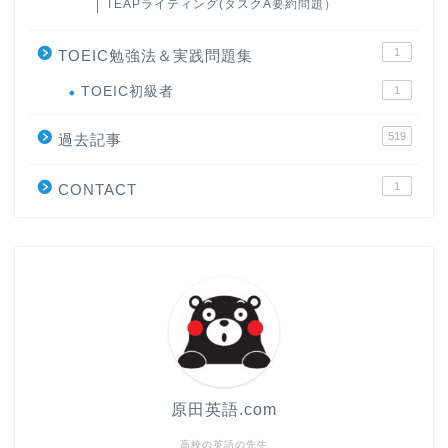
TEAPライティング(タスクA要約問題）
1
TOEIC勉強法＆実践問題集
ホーム
TOEIC初級者
1
519
原田高志の”ほぼ日刊”英語
過去記事
学習＆大学入試英語コラム
1
CONTACT
“シン”・英会話スピード表
現
大学入試英語対策講座
英語名言・格言・カッコい
い英語＆素敵な英文フレー
ズ集
原田英語.com
過去記事
高校の英語の先生