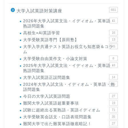
661
大学入試英語対策講座
2026年大学入試英文法・イディオム・英単語・
11
熟語問題集
高校生×AI英語学習
16
大学受験英語専門【原田塾】
13
大学入学共通テスト英語お役立ち知恵袋＆コラ
45
ム
大学受験自由英作文・小論文対策
8
2025年大学入試英文法・イディオム・英単語・
18
熟語問題集
大学入試英語正誤問題集
14
2024年大学入試文法・イディオム・英単語・熟
15
語問題集
今日の大学入試英語問題
27
難関大学入試英語超重要事項
19
試験に超絶出る英熟語・英語イディオム
71
大学受験英会話文・口語表現問題集
35
難関大学で出た難英単語徹底暗記！
27