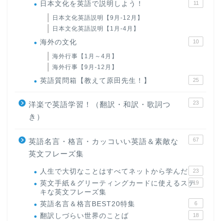
日本文化を英語で説明しよう！
11
日本文化英語説明【9月-12月】
日本文化英語説明【1月-4月】
海外の文化
10
海外行事【1月～4月】
海外行事【9月-12月】
英語質問箱【教えて原田先生！】
25
23
洋楽で英語学習！（翻訳・和訳・歌詞つ
き）
67
英語名言・格言・カッコいい英語＆素敵な
英文フレーズ集
人生で大切なことはすべてネットから学んだ
23
英文手紙＆グリーティングカードに使えるステ
19
キな英文フレーズ集
英語名言＆格言BEST20特集
6
翻訳しづらい世界のことば
18