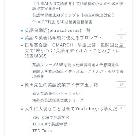
【生成AI活用英語教育】英語教師のための生成AI英
語授業実践事例
英語学習生成AIプロンプト【都立AI完全対応】
ChatGPT(生成AI)超絶英語授業案
英語句動詞(phrasal verbs)一覧
3
英語＆英会話学習に使えるプロンプト
6
日常英会話・GMARCH・早慶上智・難関国公立
22
大で“差がつく”英語イディオム・ことわざ・口
語表現365
英語フレーズ365を使った練習問題＆予想問題集
難関大学超絶頻出イディオム・ことわざ・会話文表
現特集
原田先生の英語授業アイデア玉手箱
24
新人英語先生いらっしゃい！
海外の英語授業実践シリーズ
人生に大切なことは全てYouTubeから学んだ
4
YouTubeで英語学習
TED-Edで英語学習！
TED Talks