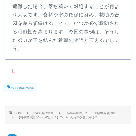
遭難した場合、落ち着いて対処することが何よ
り大切です。食料や水の確保に努め、救助の合
図を怠らず続けることで、いつか必ず救助され
る可能性が高まります。今回の事例は、そうし
た努力が実を結んだ希望の物語と言えるでしょ
う。
L
voa news words
HOME
VOAで英語学習！
【時事英単語】ニュース頻出英単語帳
【時事英単語 “Crucial”とは？】Crucial の意味や使い方は？