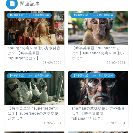
関連記事
【時事英単語】ニュース頻出英単語帳
【時事英単語】ニュース頻出英単語帳
splurgeの意味や使い方や発音
【時事英単語 "Nuisance"と
は？
【時事英単語
は？】Nuisanceの意味や使い
"splurge"とは？】
方は？
28/09/2024
25/05/2024
【時事英単語】ニュース頻出英単語帳
【時事英単語】ニュース頻出英単語帳
【時事英単語 "supersede"と
shamanの意味や使い方や発音
は？】supersedeの意味や使
は？ 【時事英単語
い方は？
“shaman”とは？】
11/05/2024
28/09/2024