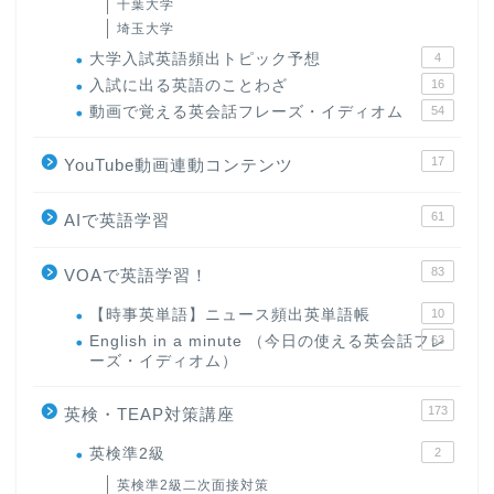
千葉大学
埼玉大学
大学入試英語頻出トピック予想
4
入試に出る英語のことわざ
16
動画で覚える英会話フレーズ・イディオム
54
17
YouTube動画連動コンテンツ
61
AIで英語学習
83
VOAで英語学習！
【時事英単語】ニュース頻出英単語帳
10
English in a minute （今日の使える英会話フレ
63
ーズ・イディオム）
173
英検・TEAP対策講座
英検準2級
2
英検準2級二次面接対策