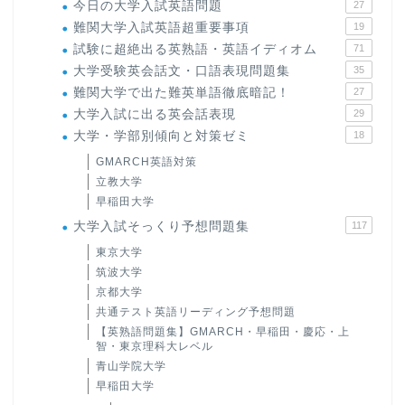
今日の大学入試英語問題
27
難関大学入試英語超重要事項
19
試験に超絶出る英熟語・英語イディオム
71
大学受験英会話文・口語表現問題集
35
難関大学で出た難英単語徹底暗記！
27
大学入試に出る英会話表現
29
大学・学部別傾向と対策ゼミ
18
GMARCH英語対策
立教大学
早稲田大学
大学入試そっくり予想問題集
117
東京大学
筑波大学
京都大学
共通テスト英語リーディング予想問題
【英熟語問題集】GMARCH・早稲田・慶応・上
智・東京理科大レベル
青山学院大学
早稲田大学