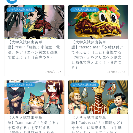
大学入試英語対策講座
大学入試英語対策講座
【大学入試頻出英単
【大学入試頻出英単
語】"cell"「細胞；小個室；電
語】"associate"「を結び付け
池」をアリエヘン例文と画像
て考える；（…と）交際する
で覚えよう！（音声つき）
（with）」をアリエヘン例文
と画像で覚えよう！（音声つ
き）
02/05/2023
04/04/2023
大学入試英語対策講座
大学入試英語対策講座
【大学入試頻出英単
【大学入試頻出英単
語】"command"「と命じる；
語】"address"「（問題など）
を指揮する；を支配する；
を扱う；に演説する；（手紙
（景色）を見渡せる；を操
など）を（…あてに）出す