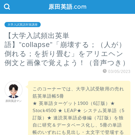
原田英語.com
大学入試英語対策講座
【大学入試頻出英単
語】”collapse”「崩壊する；（人が）
倒れる；を折り畳む」をアリエヘン
例文と画像で覚えよう！（音声つき）
03/05/2023
このコーナーでは、大学入試受験用の売れ
筋英単語帳5冊
原田英語マン
★ 英単語ターゲット1900（6訂版）★
Stock4500 ★ LEAP★ システム英単語（5
訂版）★ 速読英単語必修編（7訂版）を独
自に研究＆データベース化し、5冊の単語
帳のいずれにも見出し・太文字で登場する