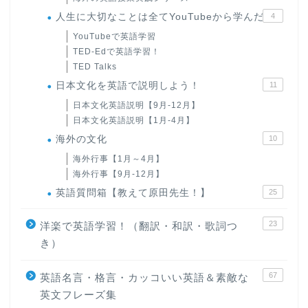
人生に大切なことは全てYouTubeから学んだ
4
YouTubeで英語学習
TED-Edで英語学習！
TED Talks
日本文化を英語で説明しよう！
11
日本文化英語説明【9月-12月】
日本文化英語説明【1月-4月】
海外の文化
10
海外行事【1月～4月】
海外行事【9月-12月】
英語質問箱【教えて原田先生！】
25
23
洋楽で英語学習！（翻訳・和訳・歌詞つ
き）
67
英語名言・格言・カッコいい英語＆素敵な
英文フレーズ集