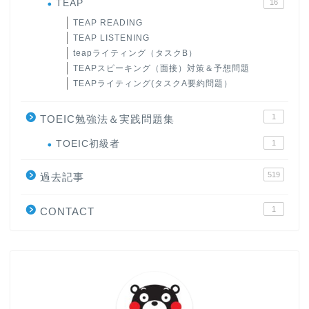
TEAP
16
TEAP READING
TEAP LISTENING
teapライティング（タスクB）
TEAPスピーキング（面接）対策＆予想問題
TEAPライティング(タスクA要約問題）
1
TOEIC勉強法＆実践問題集
ホーム
TOEIC初級者
1
519
過去記事
原田高志の”ほぼ日刊”英語
学習＆大学入試英語コラム
1
CONTACT
“シン”・英会話スピード表
現
大学入試英語対策講座