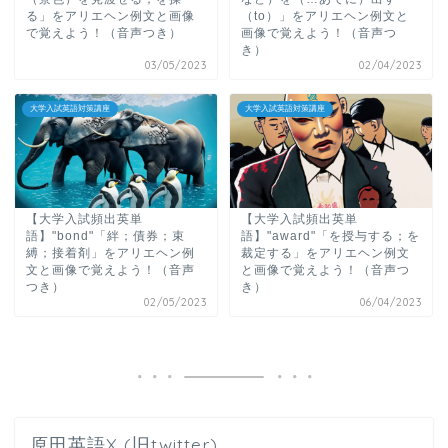
る」をアリエヘン例文と画像
（to）」をアリエヘン例文と
で覚えよう！（音声つき）
画像で覚えよう！（音声つ
き）
03/05/2023
02/04/2023
大学入試英語対策講座
大学入試英語対策講座
【大学入試頻出英単
【大学入試頻出英単
語】"bond"「絆；債券；束
語】"award"「を授与する；を
縛；接着剤」をアリエヘン例
裁定する」をアリエヘン例文
文と画像で覚えよう！（音声
と画像で覚えよう！（音声つ
つき）
き）
02/05/2023
06/04/2023
原田英語X (旧twitter)