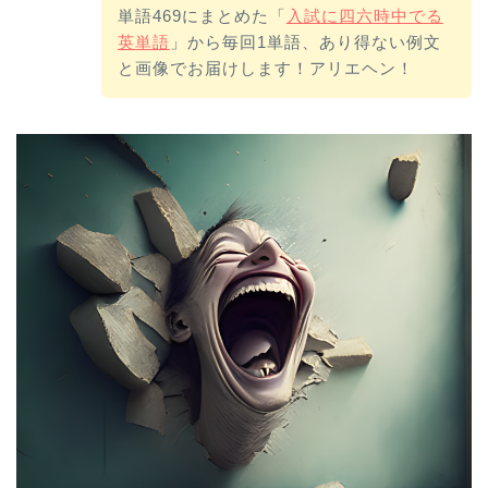
単語469にまとめた「
入試に四六時中でる
英単語
」から毎回1単語、あり得ない例文
と画像でお届けします！アリエヘン！