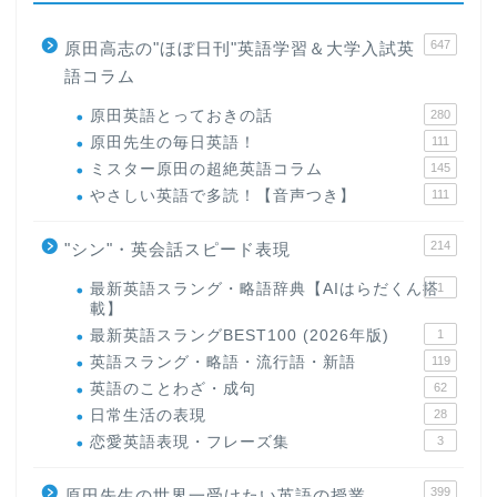
647
原田高志の"ほぼ日刊"英語学習＆大学入試英
語コラム
原田英語とっておきの話
280
原田先生の毎日英語！
111
ミスター原田の超絶英語コラム
145
やさしい英語で多読！【音声つき】
111
214
"シン"・英会話スピード表現
最新英語スラング・略語辞典【AIはらだくん搭
1
載】
最新英語スラングBEST100 (2026年版)
1
英語スラング・略語・流行語・新語
119
英語のことわざ・成句
62
日常生活の表現
28
恋愛英語表現・フレーズ集
3
399
原田先生の世界一受けたい英語の授業