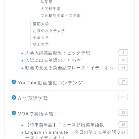
法学部
人間科学部
文化構想学部・文学部
慶応大学
お茶の水女子大学
千葉大学
埼玉大学
大学入試英語頻出トピック予想
4
入試に出る英語のことわざ
16
動画で覚える英会話フレーズ・イディオム
54
17
YouTube動画連動コンテンツ
61
AIで英語学習
83
VOAで英語学習！
【時事英単語】ニュース頻出英単語帳
10
English in a minute （今日の使える英会話フレ
63
ーズ・イディオム）