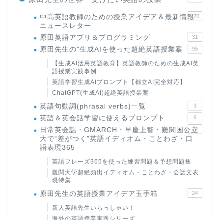
中高英語教師のための授業アイデア＆最新情報
170
ニュースレター
原田英語アプリ＆プログラミング
31
原田先生の"生成AIを使った超絶英語授業案
95
【生成AI活用英語教育】英語教師のための生成AI英
語授業実践事例
英語学習生成AIプロンプト【都立AI完全対応】
ChatGPT(生成AI)超絶英語授業案
英語句動詞(phrasal verbs)一覧
3
英語＆英会話学習に使えるプロンプト
6
日常英会話・GMARCH・早慶上智・難関国公立
22
大で“差がつく”英語イディオム・ことわざ・口
語表現365
英語フレーズ365を使った練習問題＆予想問題集
難関大学超絶頻出イディオム・ことわざ・会話文表
現特集
原田先生の英語授業アイデア玉手箱
24
新人英語先生いらっしゃい！
海外の英語授業実践シリーズ