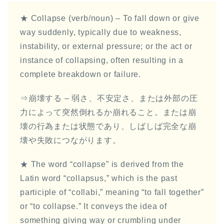
レ
ー
★ Collapse (verb/noun) – To fall down or give
ヤ
way suddenly, typically due to weakness,
ー
instability, or external pressure; or the act or
instance of collapsing, often resulting in a
complete breakdown or failure.
⇒崩壊する – 弱さ、不安定さ、または外部の圧
力によって突然倒れるか崩れること。または崩
壊の行為または状態であり、しばしば完全な崩
壊や失敗につながります。
★ The word “collapse” is derived from the
Latin word “collapsus,” which is the past
participle of “collabi,” meaning “to fall together”
or “to collapse.” It conveys the idea of
something giving way or crumbling under