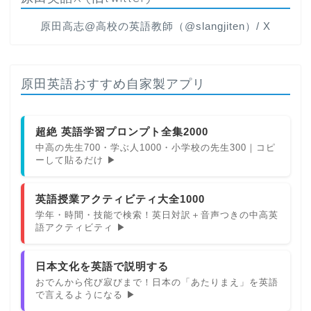
原田高志@高校の英語教師（@slangjiten）/ X
原田英語おすすめ自家製アプリ
超絶 英語学習プロンプト全集2000
中高の先生700・学ぶ人1000・小学校の先生300｜コピ
ーして貼るだけ ▶
英語授業アクティビティ大全1000
学年・時間・技能で検索！英日対訳＋音声つきの中高英
語アクティビティ ▶
日本文化を英語で説明する
おでんから侘び寂びまで！日本の「あたりまえ」を英語
で言えるようになる ▶