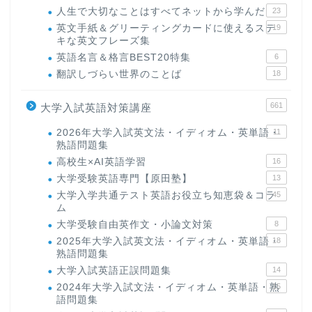
人生で大切なことはすべてネットから学んだ
23
英文手紙＆グリーティングカードに使えるステ
19
キな英文フレーズ集
英語名言＆格言BEST20特集
6
翻訳しづらい世界のことば
18
661
大学入試英語対策講座
2026年大学入試英文法・イディオム・英単語・
11
熟語問題集
高校生×AI英語学習
16
大学受験英語専門【原田塾】
13
大学入学共通テスト英語お役立ち知恵袋＆コラ
45
ム
大学受験自由英作文・小論文対策
8
2025年大学入試英文法・イディオム・英単語・
18
熟語問題集
大学入試英語正誤問題集
14
2024年大学入試文法・イディオム・英単語・熟
15
語問題集