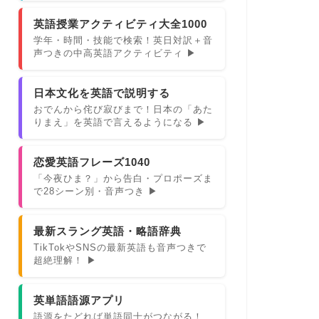
英語授業アクティビティ大全1000
学年・時間・技能で検索！英日対訳＋音
声つきの中高英語アクティビティ ▶
日本文化を英語で説明する
おでんから侘び寂びまで！日本の「あた
りまえ」を英語で言えるようになる ▶
恋愛英語フレーズ1040
「今夜ひま？」から告白・プロポーズま
で28シーン別・音声つき ▶
最新スラング英語・略語辞典
TikTokやSNSの最新英語も音声つきで
超絶理解！ ▶
英単語語源アプリ
語源をたどれば単語同士がつながる！