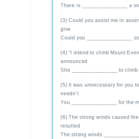
There is _______________ a sn
(3) Could you assist me in assem
give
Could you _______________ ass
(4) “I intend to climb Mount Ever
announced
She _______________ to climb M
(5) It was unnecessary for you t
needn’t
You _______________ for the m
(6) The strong winds caused the
resulted
The strong winds _____________