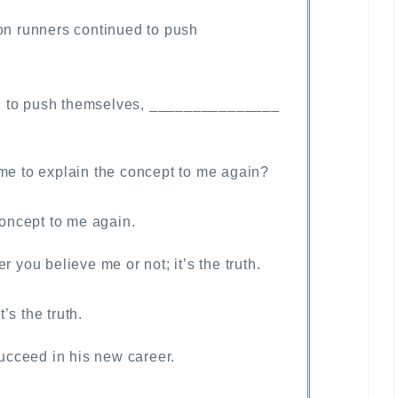
hon runners continued to push
d to push themselves, _______________
ime to explain the concept to me again?
oncept to me again.
r you believe me or not; it’s the truth.
’s the truth.
succeed in his new career.