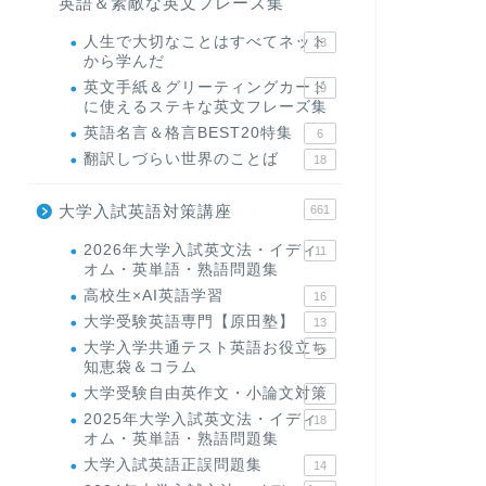
英語＆素敵な英文フレーズ集
人生で大切なことはすべてネット
23
から学んだ
英文手紙＆グリーティングカード
19
に使えるステキな英文フレーズ集
英語名言＆格言BEST20特集
6
翻訳しづらい世界のことば
18
大学入試英語対策講座
661
2026年大学入試英文法・イディ
11
オム・英単語・熟語問題集
高校生×AI英語学習
16
大学受験英語専門【原田塾】
13
大学入学共通テスト英語お役立ち
45
知恵袋＆コラム
大学受験自由英作文・小論文対策
8
2025年大学入試英文法・イディ
18
オム・英単語・熟語問題集
大学入試英語正誤問題集
14