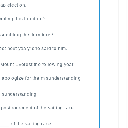
ap election.
bling this furniture?
embling this furniture?
est next year,” she said to him.
ount Everest the following year.
o apologize for the misunderstanding.
isunderstanding.
 postponement of the sailing race.
__ of the sailing race.