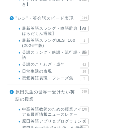
き】
"シン"・英会話スピード表現
214
最新英語スラング・略語辞典【AI
1
はらだくん搭載】
最新英語スラングBEST100
1
(2026年版)
英語スラング・略語・流行語・新
119
語
英語のことわざ・成句
62
日常生活の表現
28
恋愛英語表現・フレーズ集
3
原田先生の世界一受けたい英
399
語の授業
中高英語教師のための授業アイデ
170
ア＆最新情報ニュースレター
原田英語アプリ＆プログラミング
31