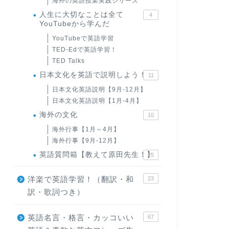
海外の英語授業実践シリーズ
人生に大切なことは全て
4
YouTubeから学んだ
YouTubeで英語学習
TED-Edで英語学習！
TED Talks
日本文化を英語で説明しよう！
11
日本文化英語説明【9月-12月】
日本文化英語説明【1月-4月】
海外の文化
10
海外行事【1月～4月】
海外行事【9月-12月】
英語質問箱【教えて原田先生！】
25
洋楽で英語学習！（翻訳・和
23
訳・歌詞つき）
英語名言・格言・カッコいい
67