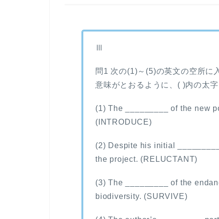
Ⅲ
問1
次の(1)～(5)の英文の空
意味がとおるように、( )内の
(1) The _________ of the new po
(INTRODUCE)
(2) Despite his initial _________
the project. (RELUCTANT)
(3) The _________ of the endang
biodiversity. (SURVIVE)