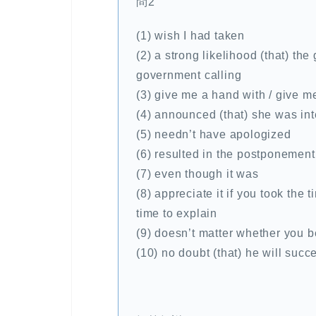
問2
(1) wish I had taken
(2) a strong likelihood (that) the
government calling
(3) give me a hand with / give m
(4) announced (that) she was in
(5) needn’t have apologized
(6) resulted in the postponement
(7) even though it was
(8) appreciate it if you took the 
time to explain
(9) doesn’t matter whether you b
(10) no doubt (that) he will succ