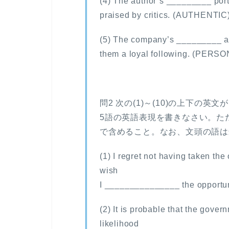
(4) The author’s _________ portr
praised by critics. (AUTHENTIC
(5) The company’s _________ a
them a loyal following. (PERSO
問2
次の(1)～(10)の上下の英
5語の英語表現を書きなさい。た
で含めること。なお、文頭の語は
(1) I regret not having taken the
wish
I _______________ the opportun
(2) It is probable that the govern
likelihood