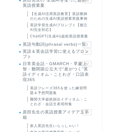
原田先生の"生成AIを使った超絶
95
英語授業案
【生成AI活用英語教育】英語教師
のための生成AI英語授業実践事例
英語学習生成AIプロンプト【都立
AI完全対応】
ChatGPT(生成AI)超絶英語授業案
英語句動詞(phrasal verbs)一覧
3
英語＆英会話学習に使えるプロン
6
プト
日常英会話・GMARCH・早慶上
22
智・難関国公立大で“差がつく”英
語イディオム・ことわざ・口語表
現365
英語フレーズ365を使った練習問
題＆予想問題集
難関大学超絶頻出イディオム・こ
とわざ・会話文表現特集
原田先生の英語授業アイデア玉手
24
箱
新人英語先生いらっしゃい！