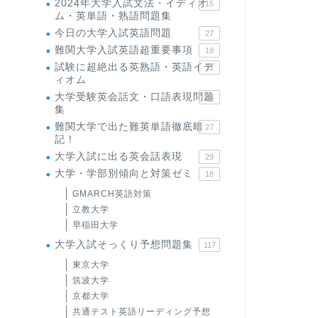
2024年大学入試文法・イディオ
15
ム・英単語・熟語問題集
今日の大学入試英語問題
27
難関大学入試英語超重要事項
19
試験に超絶出る英熟語・英語イデ
71
ィオム
大学受験英会話文・口語表現問題
35
集
難関大学で出た難英単語徹底暗
27
記！
大学入試に出る英会話表現
29
大学・学部別傾向と対策ゼミ
18
GMARCH英語対策
立教大学
早稲田大学
大学入試そっくり予想問題集
117
東京大学
筑波大学
京都大学
共通テスト英語リーディング予想