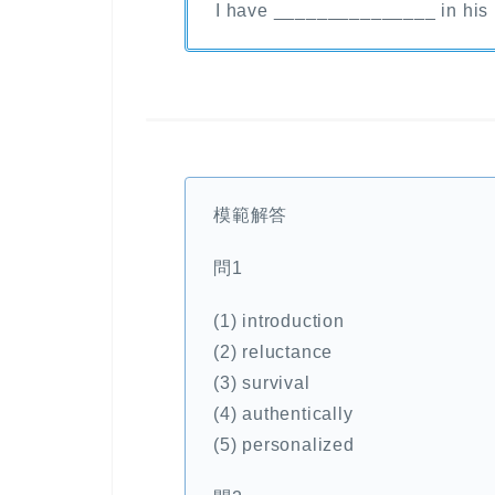
I have _______________ in his 
模範解答
問1
(1) introduction
(2) reluctance
(3) survival
(4) authentically
(5) personalized