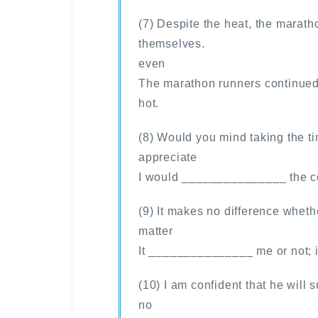
(7) Despite the heat, the marat
themselves.
even
The marathon runners continue
hot.
(8) Would you mind taking the t
appreciate
I would _______________ the c
(9) It makes no difference whethe
matter
It _______________ me or not; it
(10) I am confident that he will 
no