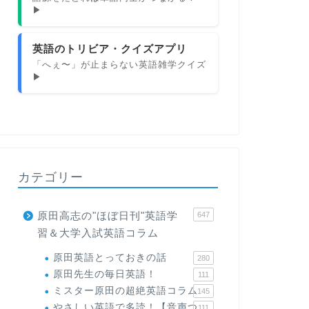
▶
英語のトリビア・クイズアプリ
「へぇ〜」が止まらない英語雑学クイズ
▶
カテゴリー
原田高志の"ほぼ日刊"英語学
647
習＆大学入試英語コラム
原田英語とっておきの話
280
原田先生の毎日英語！
111
ミスター原田の超絶英語コラム
145
やさしい英語で多読！【音声つ
111