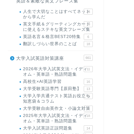
英語＆素敵な英文フレーズ集
人生で大切なことはすべてネット
23
から学んだ
英文手紙＆グリーティングカード
19
に使えるステキな英文フレーズ集
英語名言＆格言BEST20特集
6
翻訳しづらい世界のことば
18
大学入試英語対策講座
661
2026年大学入試英文法・イディ
11
オム・英単語・熟語問題集
高校生×AI英語学習
16
大学受験英語専門【原田塾】
13
大学入学共通テスト英語お役立ち
45
知恵袋＆コラム
大学受験自由英作文・小論文対策
8
2025年大学入試英文法・イディ
18
オム・英単語・熟語問題集
大学入試英語正誤問題集
14