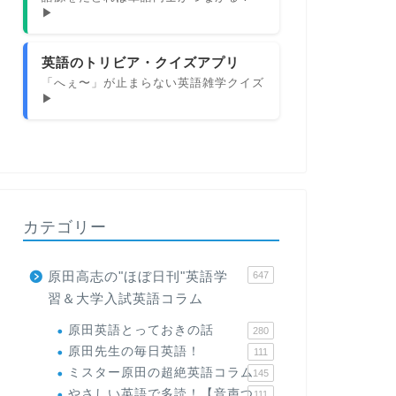
▶
英語のトリビア・クイズアプリ
「へぇ〜」が止まらない英語雑学クイズ
▶
カテゴリー
原田高志の"ほぼ日刊"英語学
647
習＆大学入試英語コラム
原田英語とっておきの話
280
原田先生の毎日英語！
111
ミスター原田の超絶英語コラム
145
やさしい英語で多読！【音声つ
111