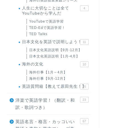
海外の英語授業実践シリーズ
人生に大切なことは全て
4
YouTubeから学んだ
YouTubeで英語学習
TED-Edで英語学習！
TED Talks
日本文化を英語で説明しよう！
11
日本文化英語説明【9月-12月】
日本文化英語説明【1月-4月】
海外の文化
10
海外行事【1月～4月】
海外行事【9月-12月】
英語質問箱【教えて原田先生！】
25
洋楽で英語学習！（翻訳・和
23
訳・歌詞つき）
英語名言・格言・カッコいい
67