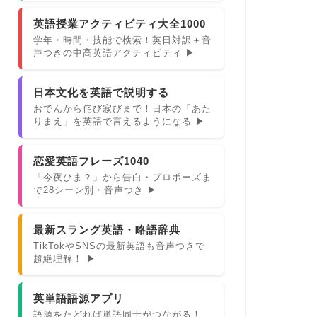
英語授業アクティビティ大全1000
学年・時間・技能で検索！英日対訳＋音
声つきの中高英語アクティビティ ▶
日本文化を英語で説明する
おでんから侘び寂びまで！日本の「あた
りまえ」を英語で言えるようになる ▶
恋愛英語フレーズ1040
「今夜ひま？」から告白・プロポーズま
で28シーン別・音声つき ▶
最新スラング英語・略語辞典
TikTokやSNSの最新英語も音声つきで
超絶理解！ ▶
英単語語源アプリ
語源をたどれば単語同士がつながる！