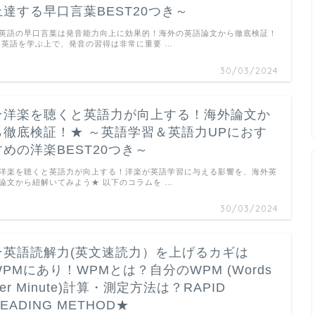
上達する早口言葉BEST20つき～
英語の早口言葉は発音能力向上に効果的！海外の英語論文から徹底検証！
 英語を学ぶ上で、発音の習得は非常に重要 …
30/03/2024
★洋楽を聴くと英語力が向上する！海外論文か
ら徹底検証！★ ～英語学習＆英語力UPにおす
すめの洋楽BEST20つき～
洋楽を聴くと英語力が向上する！洋楽が英語学習に与える影響を、海外英
論文から紐解いてみよう★ 以下のコラムを …
30/03/2024
★英語読解力(英文速読力）を上げるカギは
WPMにあり！WPMとは？自分のWPM (Words
er Minute)計算・測定方法は？RAPID
EADING METHOD★