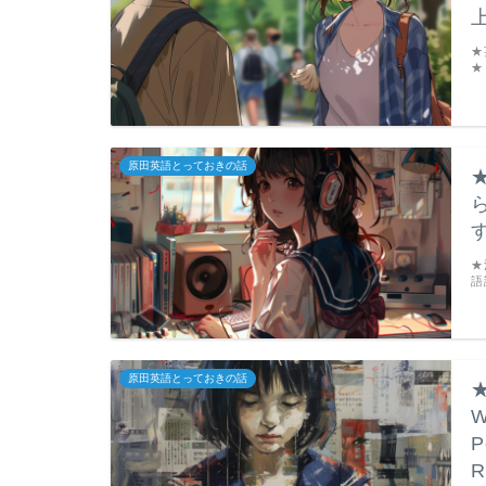
★
★
原田英語とっておきの話
★
語
原田英語とっておきの話
P
R