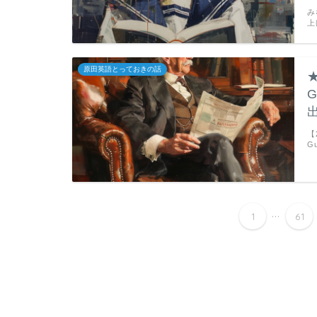
み
上
原田英語とっておきの話
【
G
...
1
61