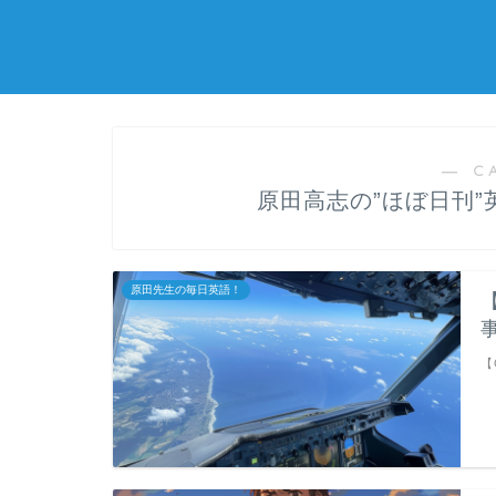
― C
原田高志の”ほぼ日刊
原田先生の毎日英語！
【G