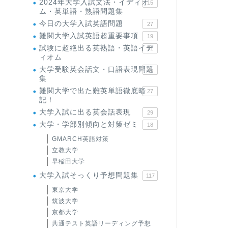
2024年大学入試文法・イディオ
15
ム・英単語・熟語問題集
今日の大学入試英語問題
27
難関大学入試英語超重要事項
19
試験に超絶出る英熟語・英語イデ
71
ィオム
大学受験英会話文・口語表現問題
35
集
難関大学で出た難英単語徹底暗
27
記！
大学入試に出る英会話表現
29
大学・学部別傾向と対策ゼミ
18
GMARCH英語対策
立教大学
早稲田大学
大学入試そっくり予想問題集
117
東京大学
筑波大学
京都大学
共通テスト英語リーディング予想