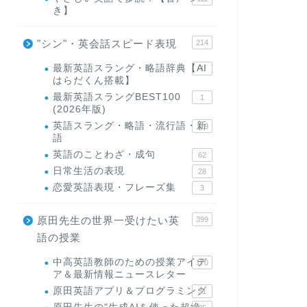
き】
"シン"・英会話スピード表現
214
最新英語スラング・略語辞典【AI
1
はらだくん搭載】
最新英語スラングBEST100
1
(2026年版)
英語スラング・略語・流行語・新
119
語
英語のことわざ・成句
62
日常生活の表現
28
恋愛英語表現・フレーズ集
3
原田先生の世界一受けたい英
399
語の授業
中高英語教師のための授業アイデ
170
ア＆最新情報ニュースレター
原田英語アプリ＆プログラミング
31