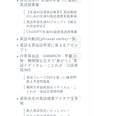
原田先生の"生成AIを使った超絶
95
英語授業案
【生成AI活用英語教育】英語教師
のための生成AI英語授業実践事例
英語学習生成AIプロンプト【都立
AI完全対応】
ChatGPT(生成AI)超絶英語授業案
英語句動詞(phrasal verbs)一覧
3
英語＆英会話学習に使えるプロン
6
プト
日常英会話・GMARCH・早慶上
22
智・難関国公立大で“差がつく”英
語イディオム・ことわざ・口語表
現365
英語フレーズ365を使った練習問
題＆予想問題集
難関大学超絶頻出イディオム・こ
とわざ・会話文表現特集
原田先生の英語授業アイデア玉手
24
箱
新人英語先生いらっしゃい！