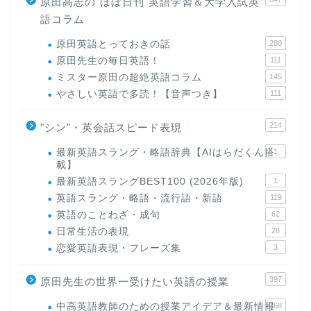
原田高志の"ほぼ日刊"英語学習＆大学入試英
語コラム
原田英語とっておきの話
280
原田先生の毎日英語！
111
ミスター原田の超絶英語コラム
145
やさしい英語で多読！【音声つき】
111
214
"シン"・英会話スピード表現
最新英語スラング・略語辞典【AIはらだくん搭
1
載】
最新英語スラングBEST100 (2026年版)
1
英語スラング・略語・流行語・新語
119
英語のことわざ・成句
62
日常生活の表現
28
恋愛英語表現・フレーズ集
3
397
原田先生の世界一受けたい英語の授業
中高英語教師のための授業アイデア＆最新情報
168