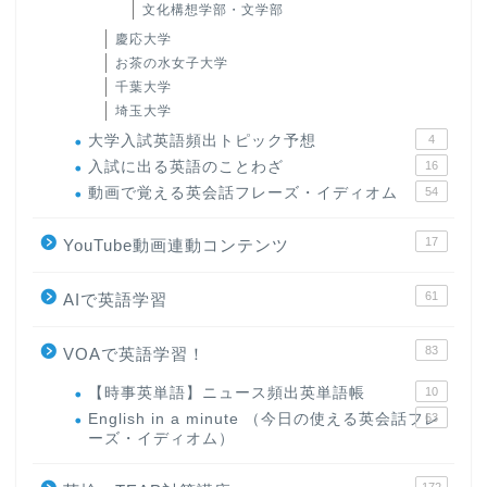
文化構想学部・文学部
慶応大学
お茶の水女子大学
千葉大学
埼玉大学
大学入試英語頻出トピック予想
4
入試に出る英語のことわざ
16
動画で覚える英会話フレーズ・イディオム
54
17
YouTube動画連動コンテンツ
61
AIで英語学習
83
VOAで英語学習！
【時事英単語】ニュース頻出英単語帳
10
English in a minute （今日の使える英会話フレ
63
ーズ・イディオム）
172