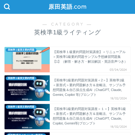
原田英語.com
― CATEGORY ―
英検準1級ライティング
英検準１級英文要約問題
【英検準１級要約問題対策講座】＜リニューアル
＞英検準1級要約問題サンプル予想練習問題集
【1】（解答・解き方・解法解説・英語音声つき）
03/04/2024
英検準１級英文要約問題
【英検準1級要約問題対策講座＜2＞】英検準1級
＜新形式＞要約問題解き方＆攻略法、サンプル予
想問題集＆自己採点生成AI（ChatGPT, Claude,
Gemini, Copilot 等)プロンプト
18/02/2024
英検準１級英文要約問題
【英検準1級要約問題対策講座＜１＞】英検準1級
＜新形式＞要約問題解き方＆攻略法、サンプル予
想問題集＆自己採点生成AI（ChatGPT, Claude,
Copilot, Gemini等)プロンプト
18/02/2024