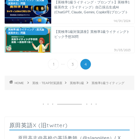
英検準1級ライティング（意見論
【英検準1級ライティング・プロンプト】英検準1
述英作文）問題
級英作文（ライティング）自己採点生成AI
(ChatGPT, Claude, Gemini, Copilot等)プロンプト
14/01/2024
英検準1級ライティング（意見論
【英検準1級対策講座】英検準1級ライティングト
述英作文）問題
ピック予想30問
31/03/2023
...
1
3
4
HOME
英検・TEAP対策講座
英検準1級
英検準1級ライティング
原田英語X (旧twitter)
原田高志@高校の英語教師（@slangjiten）/ X