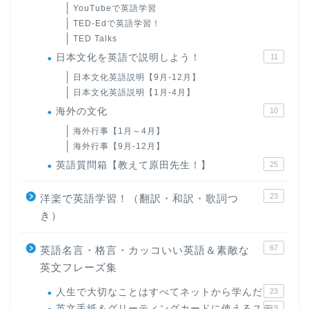
YouTubeで英語学習
TED-Edで英語学習！
TED Talks
日本文化を英語で説明しよう！
11
日本文化英語説明【9月-12月】
日本文化英語説明【1月-4月】
海外の文化
10
海外行事【1月～4月】
海外行事【9月-12月】
英語質問箱【教えて原田先生！】
25
23
洋楽で英語学習！（翻訳・和訳・歌詞つ
き）
67
英語名言・格言・カッコいい英語＆素敵な
英文フレーズ集
人生で大切なことはすべてネットから学んだ
23
英文手紙＆グリーティングカードに使えるステ
19