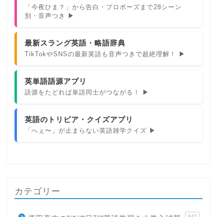
「今夜ひま？」から告白・プロポーズまで28シーン
別・音声つき ▶
最新スラング英語・略語辞典
TikTokやSNSの最新英語も音声つきで超絶理解！ ▶
英単語語源アプリ
語源をたどれば単語同士がつながる！ ▶
英語のトリビア・クイズアプリ
「へぇ〜」が止まらない英語雑学クイズ ▶
カテゴリー
647