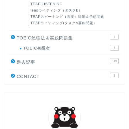
TEAP LISTENING
teapライティング（タスクB）
TEAPスピーキング（面接）対策＆予想問題
TEAPライティング(タスクA要約問題）
1
TOEIC勉強法＆実践問題集
ホーム
TOEIC初級者
1
519
原田高志の”ほぼ日刊”英語
過去記事
学習＆大学入試英語コラム
1
CONTACT
“シン”・英会話スピード表
現
大学入試英語対策講座
英語名言・格言・カッコい
い英語＆素敵な英文フレー