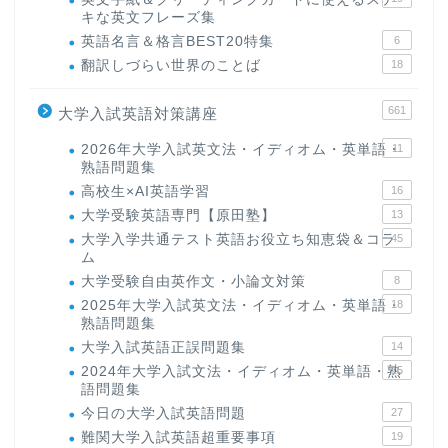
キな英文フレーズ集
英語名言＆格言BEST20特集
6
翻訳しづらい世界のことば
18
661
大学入試英語対策講座
2026年大学入試英文法・イディオム・英単語・
11
熟語問題集
高校生×AI英語学習
16
大学受験英語専門【原田塾】
13
大学入学共通テスト英語お役立ち知恵袋＆コラ
45
ム
大学受験自由英作文・小論文対策
8
2025年大学入試英文法・イディオム・英単語・
18
熟語問題集
大学入試英語正誤問題集
14
2024年大学入試文法・イディオム・英単語・熟
15
語問題集
今日の大学入試英語問題
27
難関大学入試英語超重要事項
19