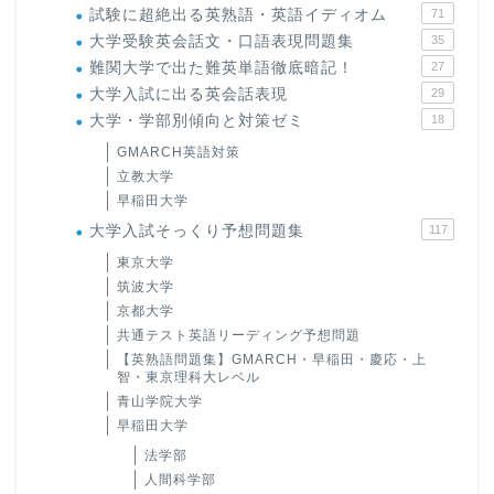
試験に超絶出る英熟語・英語イディオム
71
大学受験英会話文・口語表現問題集
35
難関大学で出た難英単語徹底暗記！
27
大学入試に出る英会話表現
29
大学・学部別傾向と対策ゼミ
18
GMARCH英語対策
立教大学
早稲田大学
大学入試そっくり予想問題集
117
東京大学
筑波大学
京都大学
共通テスト英語リーディング予想問題
【英熟語問題集】GMARCH・早稲田・慶応・上
智・東京理科大レベル
青山学院大学
早稲田大学
法学部
人間科学部