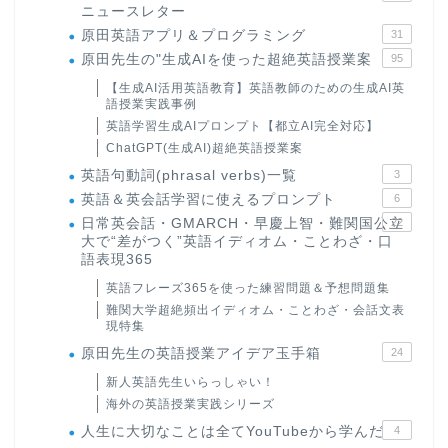
ニュースレター
原田英語アプリ＆プログラミング
31
原田先生の"生成AIを使った超絶英語授業案
95
【生成AI活用英語教育】英語教師のための生成AI英
語授業実践事例
英語学習生成AIプロンプト【都立AI完全対応】
ChatGPT(生成AI)超絶英語授業案
英語句動詞(phrasal verbs)一覧
3
英語＆英会話学習に使えるプロンプト
6
日常英会話・GMARCH・早慶上智・難関国公立
22
大で“差がつく”英語イディオム・ことわざ・口
語表現365
英語フレーズ365を使った練習問題＆予想問題集
難関大学超絶頻出イディオム・ことわざ・会話文表
現特集
原田先生の英語授業アイデア玉手箱
24
新人英語先生いらっしゃい！
海外の英語授業実践シリーズ
人生に大切なことは全てYouTubeから学んだ
4