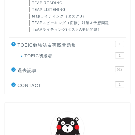
TEAP READING
TEAP LISTENING
teapライティング（タスクB）
TEAPスピーキング（面接）対策＆予想問題
TEAPライティング(タスクA要約問題）
1
TOEIC勉強法＆実践問題集
ホーム
TOEIC初級者
1
519
原田高志の”ほぼ日刊”英語
過去記事
学習＆大学入試英語コラム
1
CONTACT
“シン”・英会話スピード表
現
大学入試英語対策講座
英語名言・格言・カッコい