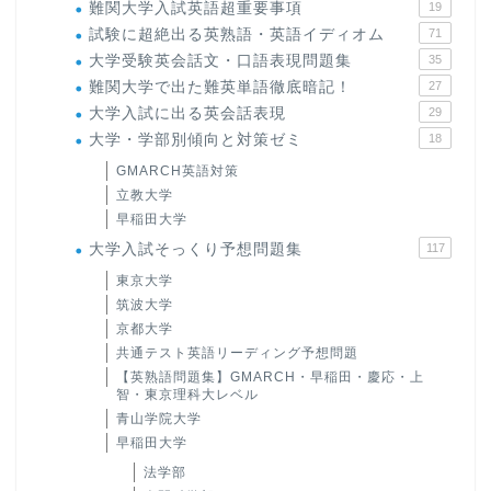
難関大学入試英語超重要事項
19
試験に超絶出る英熟語・英語イディオム
71
大学受験英会話文・口語表現問題集
35
難関大学で出た難英単語徹底暗記！
27
大学入試に出る英会話表現
29
大学・学部別傾向と対策ゼミ
18
GMARCH英語対策
立教大学
早稲田大学
大学入試そっくり予想問題集
117
東京大学
筑波大学
京都大学
共通テスト英語リーディング予想問題
【英熟語問題集】GMARCH・早稲田・慶応・上
智・東京理科大レベル
青山学院大学
早稲田大学
法学部