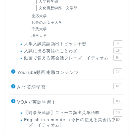
人間科学部
文化構想学部・文学部
慶応大学
お茶の水女子大学
千葉大学
埼玉大学
大学入試英語頻出トピック予想
4
入試に出る英語のことわざ
16
動画で覚える英会話フレーズ・イディオム
54
17
YouTube動画連動コンテンツ
61
AIで英語学習
83
VOAで英語学習！
【時事英単語】ニュース頻出英単語帳
10
English in a minute （今日の使える英会話フレ
63
ーズ・イディオム）