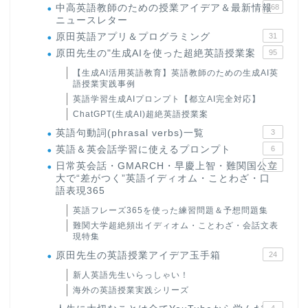
中高英語教師のための授業アイデア＆最新情報
168
ニュースレター
原田英語アプリ＆プログラミング
31
原田先生の"生成AIを使った超絶英語授業案
95
【生成AI活用英語教育】英語教師のための生成AI英
語授業実践事例
英語学習生成AIプロンプト【都立AI完全対応】
ChatGPT(生成AI)超絶英語授業案
英語句動詞(phrasal verbs)一覧
3
英語＆英会話学習に使えるプロンプト
6
日常英会話・GMARCH・早慶上智・難関国公立
22
大で“差がつく”英語イディオム・ことわざ・口
語表現365
英語フレーズ365を使った練習問題＆予想問題集
難関大学超絶頻出イディオム・ことわざ・会話文表
現特集
原田先生の英語授業アイデア玉手箱
24
新人英語先生いらっしゃい！
海外の英語授業実践シリーズ
4