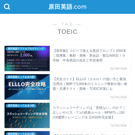
原田英語.com
― TAG ―
TOEIC
原田英語アプリ＆プログラミング
【保存版】コピペで使える英語プロンプト2000本
｜指導案・教材・英検・英会話・都立AI対応！小
学校・中高英語の先生と学習者用
02/08/2026
原田英語とっておきの話
【完全ガイド】ELLLO（エルロ）の使い方と最強
活用法｜無料で3,000本のリスニング教材が使い放
題！共通テスト・英検・TOEIC対策にも
12/04/2026
原田英語とっておきの話
スラッシュリーディングは「意味ない」のか？｜
正しいやり方・7つの鉄板ルール・WPM75→150
の8週間トレーニング法【2026年完全版】
12/04/2026
原田英語とっておきの話