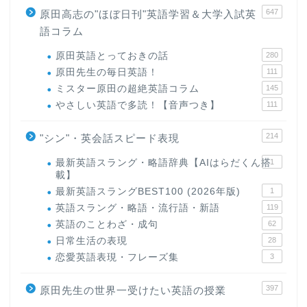
647
原田高志の"ほぼ日刊"英語学習＆大学入試英
語コラム
原田英語とっておきの話
280
原田先生の毎日英語！
111
ミスター原田の超絶英語コラム
145
やさしい英語で多読！【音声つき】
111
214
"シン"・英会話スピード表現
最新英語スラング・略語辞典【AIはらだくん搭
1
載】
最新英語スラングBEST100 (2026年版)
1
英語スラング・略語・流行語・新語
119
英語のことわざ・成句
62
日常生活の表現
28
恋愛英語表現・フレーズ集
3
397
原田先生の世界一受けたい英語の授業