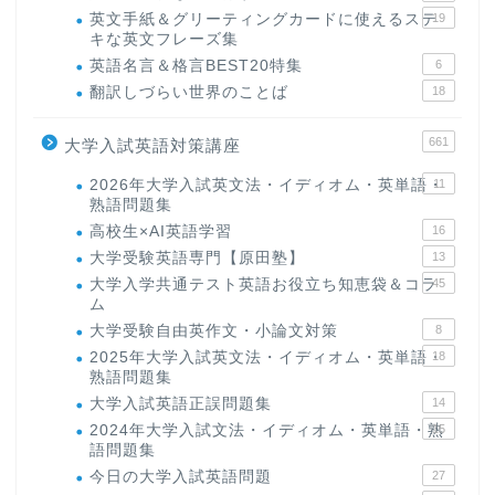
英文手紙＆グリーティングカードに使えるステ
19
キな英文フレーズ集
英語名言＆格言BEST20特集
6
翻訳しづらい世界のことば
18
661
大学入試英語対策講座
2026年大学入試英文法・イディオム・英単語・
11
熟語問題集
高校生×AI英語学習
16
大学受験英語専門【原田塾】
13
大学入学共通テスト英語お役立ち知恵袋＆コラ
45
ム
大学受験自由英作文・小論文対策
8
2025年大学入試英文法・イディオム・英単語・
18
熟語問題集
大学入試英語正誤問題集
14
2024年大学入試文法・イディオム・英単語・熟
15
語問題集
今日の大学入試英語問題
27