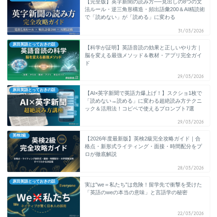
【完全版】英字新聞の読み方──見出しの8つの文
法ルール・逆三角形構造・頻出語彙200＆AI精読術
で「読めない」が「読める」に変わる
31/03/2026
原田英語とっておきの話
【科学が証明】英語音読の効果と正しいやり方｜
脳を変える最強メソッド＆教材・アプリ完全ガイ
ド
29/03/2026
原田英語とっておきの話
【AI×英字新聞で英語力爆上げ！】スクショ1枚で
「読めない→読める」に変わる超絶読み方テクニ
ック＆活用法！コピペで使えるプロンプト7選
29/03/2026
英検2級
【2026年度最新版】英検2級完全攻略ガイド｜合
格点・新形式ライティング・面接・時間配分をプ
ロが徹底解説
28/03/2026
原田英語とっておきの話
実は"we＝私たち"は危険！留学先で衝撃を受けた
「英語のweの本当の意味」と言語学の秘密
22/03/2026