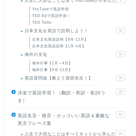
人生に大切なことは全てYouTubeから学んだ
YouTubeで英語学習
TED-Edで英語学習！
TED Talks
日本文化を英語で説明しよう！
11
日本文化英語説明【9月-12月】
日本文化英語説明【1月-4月】
海外の文化
10
海外行事【1月～4月】
海外行事【9月-12月】
英語質問箱【教えて原田先生！】
25
23
洋楽で英語学習！（翻訳・和訳・歌詞つ
き）
67
英語名言・格言・カッコいい英語＆素敵な
英文フレーズ集
人生で大切なことはすべてネットから学んだ
23