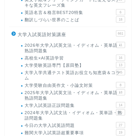
キな英文フレーズ集
英語名言＆格言BEST20特集
6
翻訳しづらい世界のことば
18
661
大学入試英語対策講座
2026年大学入試英文法・イディオム・英単語・
11
熟語問題集
高校生×AI英語学習
16
大学受験英語専門【原田塾】
13
大学入学共通テスト英語お役立ち知恵袋＆コラ
45
ム
大学受験自由英作文・小論文対策
8
2025年大学入試英文法・イディオム・英単語・
18
熟語問題集
大学入試英語正誤問題集
14
2024年大学入試文法・イディオム・英単語・熟
15
語問題集
今日の大学入試英語問題
27
難関大学入試英語超重要事項
19