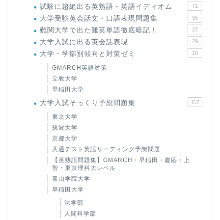
試験に超絶出る英熟語・英語イディオム
71
大学受験英会話文・口語表現問題集
35
難関大学で出た難英単語徹底暗記！
27
大学入試に出る英会話表現
29
大学・学部別傾向と対策ゼミ
18
GMARCH英語対策
立教大学
早稲田大学
大学入試そっくり予想問題集
117
東京大学
筑波大学
京都大学
共通テスト英語リーディング予想問題
【英熟語問題集】GMARCH・早稲田・慶応・上
智・東京理科大レベル
青山学院大学
早稲田大学
法学部
人間科学部