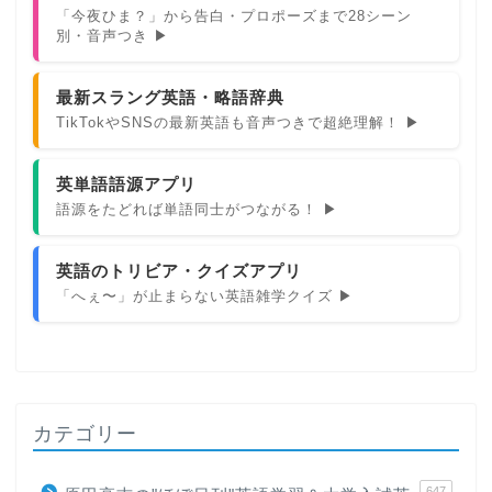
「今夜ひま？」から告白・プロポーズまで28シーン
別・音声つき ▶
最新スラング英語・略語辞典
TikTokやSNSの最新英語も音声つきで超絶理解！ ▶
英単語語源アプリ
語源をたどれば単語同士がつながる！ ▶
英語のトリビア・クイズアプリ
「へぇ〜」が止まらない英語雑学クイズ ▶
カテゴリー
647