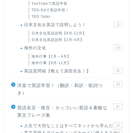
YouTubeで英語学習
TED-Edで英語学習！
TED Talks
日本文化を英語で説明しよう！
11
日本文化英語説明【9月-12月】
日本文化英語説明【1月-4月】
海外の文化
10
海外行事【1月～4月】
海外行事【9月-12月】
英語質問箱【教えて原田先生！】
25
23
洋楽で英語学習！（翻訳・和訳・歌詞つ
き）
67
英語名言・格言・カッコいい英語＆素敵な
英文フレーズ集
人生で大切なことはすべてネットから学んだ
23
英文手紙＆グリーティングカードに使えるステ
19