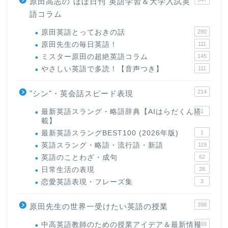
原田高志の"ほぼ日刊"英語学習＆大学入試英
語コラム
原田英語とっておきの話
280
原田先生の毎日英語！
111
ミスター原田の超絶英語コラム
145
やさしい英語で多読！【音声つき】
111
214
"シン"・英会話スピード表現
最新英語スラング・略語辞典【AIはらだくん搭
1
載】
最新英語スラングBEST100 (2026年版)
1
英語スラング・略語・流行語・新語
119
英語のことわざ・成句
62
日常生活の表現
28
恋愛英語表現・フレーズ集
3
398
原田先生の世界一受けたい英語の授業
中高英語教師のための授業アイデア＆最新情報
169