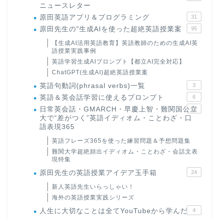
ニュースレター
原田英語アプリ＆プログラミング
31
原田先生の"生成AIを使った超絶英語授業案
95
【生成AI活用英語教育】英語教師のための生成AI英
語授業実践事例
英語学習生成AIプロンプト【都立AI完全対応】
ChatGPT(生成AI)超絶英語授業案
英語句動詞(phrasal verbs)一覧
3
英語＆英会話学習に使えるプロンプト
6
日常英会話・GMARCH・早慶上智・難関国公立
22
大で“差がつく”英語イディオム・ことわざ・口
語表現365
英語フレーズ365を使った練習問題＆予想問題集
難関大学超絶頻出イディオム・ことわざ・会話文表
現特集
原田先生の英語授業アイデア玉手箱
24
新人英語先生いらっしゃい！
海外の英語授業実践シリーズ
人生に大切なことは全てYouTubeから学んだ
4