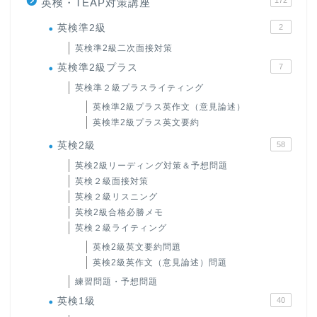
172
英検・TEAP対策講座
英検準2級
2
英検準2級二次面接対策
英検準2級プラス
7
英検準２級プラスライティング
英検準2級プラス英作文（意見論述）
英検準2級プラス英文要約
英検2級
58
英検2級リーディング対策＆予想問題
英検２級面接対策
英検２級リスニング
英検2級合格必勝メモ
英検２級ライティング
英検2級英文要約問題
英検2級英作文（意見論述）問題
練習問題・予想問題
英検1級
40