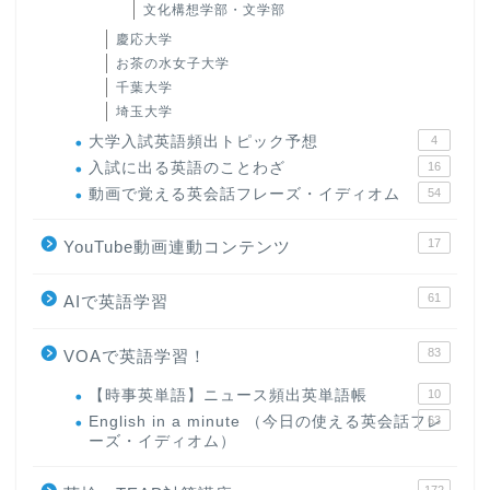
文化構想学部・文学部
慶応大学
お茶の水女子大学
千葉大学
埼玉大学
大学入試英語頻出トピック予想
4
入試に出る英語のことわざ
16
動画で覚える英会話フレーズ・イディオム
54
17
YouTube動画連動コンテンツ
61
AIで英語学習
83
VOAで英語学習！
【時事英単語】ニュース頻出英単語帳
10
English in a minute （今日の使える英会話フレ
63
ーズ・イディオム）