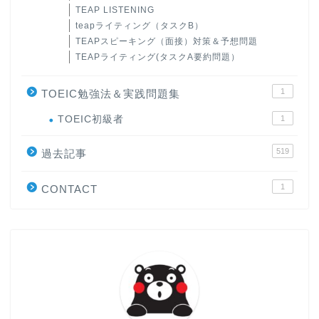
TEAP LISTENING
teapライティング（タスクB）
TEAPスピーキング（面接）対策＆予想問題
TEAPライティング(タスクA要約問題）
1
TOEIC勉強法＆実践問題集
ホーム
TOEIC初級者
1
519
原田高志の”ほぼ日刊”英語
過去記事
学習＆大学入試英語コラム
1
CONTACT
“シン”・英会話スピード表
現
大学入試英語対策講座
英語名言・格言・カッコい
い英語＆素敵な英文フレー