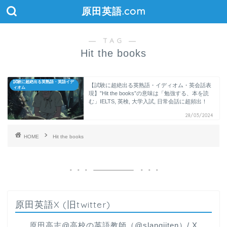
原田英語.com
― TAG ―
Hit the books
試験に超絶出る英熟語・英語イデ
【試験に超絶出る英熟語・イディオム・英会話表
ィオム
現】”Hit the books”の意味は「勉強する、本を読
む」IELTS, 英検, 大学入試, 日常会話に超頻出！
28/03/2024
HOME
Hit the books
原田英語X (旧twitter)
原田高志@高校の英語教師（@slangjiten）/ X