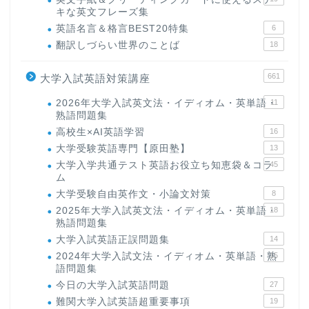
キな英文フレーズ集
英語名言＆格言BEST20特集
6
翻訳しづらい世界のことば
18
661
大学入試英語対策講座
2026年大学入試英文法・イディオム・英単語・
11
熟語問題集
高校生×AI英語学習
16
大学受験英語専門【原田塾】
13
大学入学共通テスト英語お役立ち知恵袋＆コラ
45
ム
大学受験自由英作文・小論文対策
8
2025年大学入試英文法・イディオム・英単語・
18
熟語問題集
大学入試英語正誤問題集
14
2024年大学入試文法・イディオム・英単語・熟
15
語問題集
今日の大学入試英語問題
27
難関大学入試英語超重要事項
19