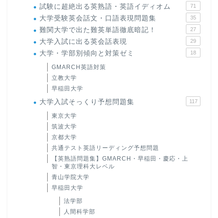
試験に超絶出る英熟語・英語イディオム
71
大学受験英会話文・口語表現問題集
35
難関大学で出た難英単語徹底暗記！
27
大学入試に出る英会話表現
29
大学・学部別傾向と対策ゼミ
18
GMARCH英語対策
立教大学
早稲田大学
大学入試そっくり予想問題集
117
東京大学
筑波大学
京都大学
共通テスト英語リーディング予想問題
【英熟語問題集】GMARCH・早稲田・慶応・上
智・東京理科大レベル
青山学院大学
早稲田大学
法学部
人間科学部