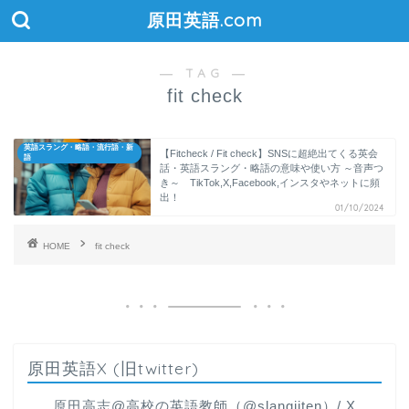
原田英語.com
― TAG ―
fit check
英語スラング・略語・流行語・新
【Fitcheck / Fit check】SNSに超絶出てくる英会
語
話・英語スラング・略語の意味や使い方 ～音声つ
き～ TikTok,X,Facebook,インスタやネットに頻
出！
01/10/2024
HOME
fit check
原田英語X (旧twitter)
原田高志@高校の英語教師（@slangjiten）/ X