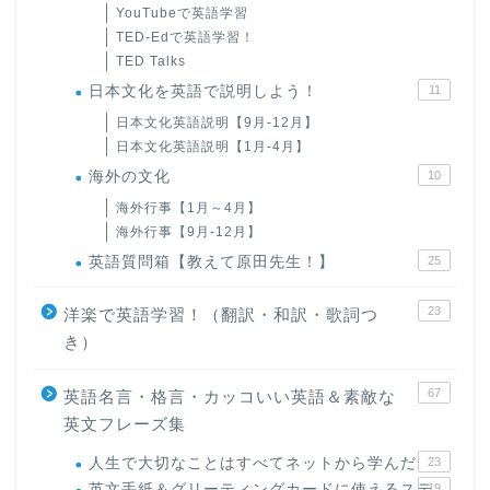
YouTubeで英語学習
TED-Edで英語学習！
TED Talks
日本文化を英語で説明しよう！
11
日本文化英語説明【9月-12月】
日本文化英語説明【1月-4月】
海外の文化
10
海外行事【1月～4月】
海外行事【9月-12月】
英語質問箱【教えて原田先生！】
25
23
洋楽で英語学習！（翻訳・和訳・歌詞つ
き）
67
英語名言・格言・カッコいい英語＆素敵な
英文フレーズ集
人生で大切なことはすべてネットから学んだ
23
英文手紙＆グリーティングカードに使えるステ
19