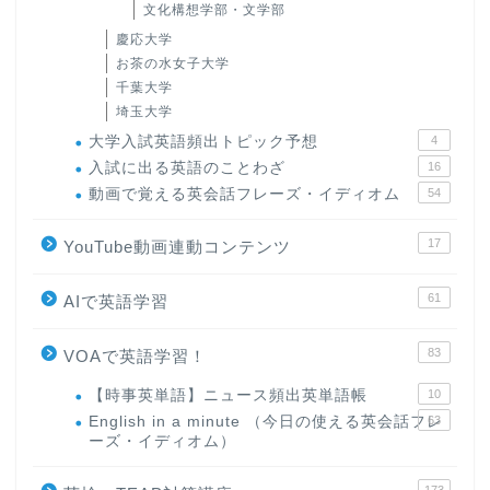
文化構想学部・文学部
慶応大学
お茶の水女子大学
千葉大学
埼玉大学
大学入試英語頻出トピック予想
4
入試に出る英語のことわざ
16
動画で覚える英会話フレーズ・イディオム
54
17
YouTube動画連動コンテンツ
61
AIで英語学習
83
VOAで英語学習！
【時事英単語】ニュース頻出英単語帳
10
English in a minute （今日の使える英会話フレ
63
ーズ・イディオム）