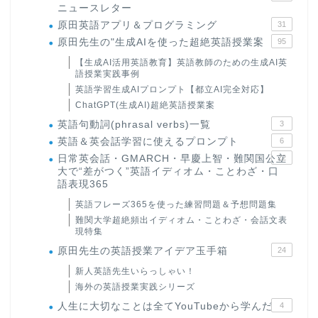
ニュースレター
原田英語アプリ＆プログラミング
31
原田先生の"生成AIを使った超絶英語授業案
95
【生成AI活用英語教育】英語教師のための生成AI英
語授業実践事例
英語学習生成AIプロンプト【都立AI完全対応】
ChatGPT(生成AI)超絶英語授業案
英語句動詞(phrasal verbs)一覧
3
英語＆英会話学習に使えるプロンプト
6
日常英会話・GMARCH・早慶上智・難関国公立
22
大で“差がつく”英語イディオム・ことわざ・口
語表現365
英語フレーズ365を使った練習問題＆予想問題集
難関大学超絶頻出イディオム・ことわざ・会話文表
現特集
原田先生の英語授業アイデア玉手箱
24
新人英語先生いらっしゃい！
海外の英語授業実践シリーズ
人生に大切なことは全てYouTubeから学んだ
4