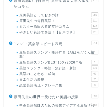
原田高志の"ほぼ日刊"英語学習＆大学入試英
語コラム
原田英語とっておきの話
280
原田先生の毎日英語！
111
ミスター原田の超絶英語コラム
145
やさしい英語で多読！【音声つき】
111
214
"シン"・英会話スピード表現
最新英語スラング・略語辞典【AIはらだくん搭
1
載】
最新英語スラングBEST100 (2026年版)
1
英語スラング・略語・流行語・新語
119
英語のことわざ・成句
62
日常生活の表現
28
恋愛英語表現・フレーズ集
3
398
原田先生の世界一受けたい英語の授業
中高英語教師のための授業アイデア＆最新情報
169