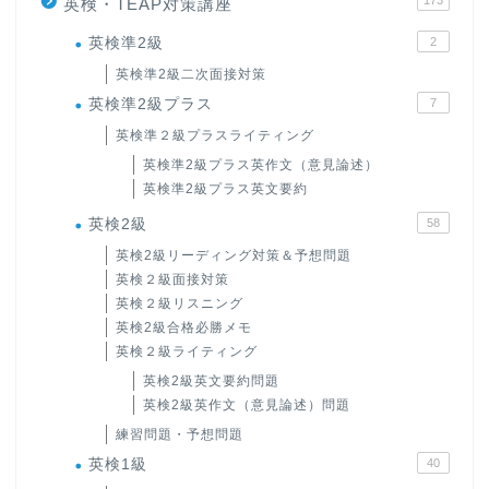
173
英検・TEAP対策講座
英検準2級
2
英検準2級二次面接対策
英検準2級プラス
7
英検準２級プラスライティング
英検準2級プラス英作文（意見論述）
英検準2級プラス英文要約
英検2級
58
英検2級リーディング対策＆予想問題
英検２級面接対策
英検２級リスニング
英検2級合格必勝メモ
英検２級ライティング
英検2級英文要約問題
英検2級英作文（意見論述）問題
練習問題・予想問題
英検1級
40