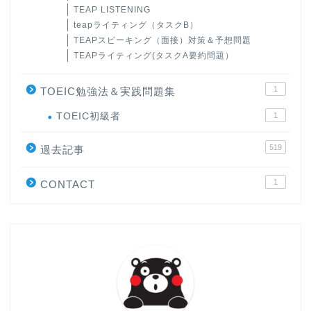
TEAP LISTENING
teapライティング（タスクB）
TEAPスピーキング（面接）対策＆予想問題
TEAPライティング(タスクA要約問題）
1
TOEIC勉強法＆実践問題集
ホーム
TOEIC初級者
1
519
原田高志の”ほぼ日刊”英語
過去記事
学習＆大学入試英語コラム
1
CONTACT
“シン”・英会話スピード表
現
大学入試英語対策講座
英語名言・格言・カッコい
い英語＆素敵な英文フレー