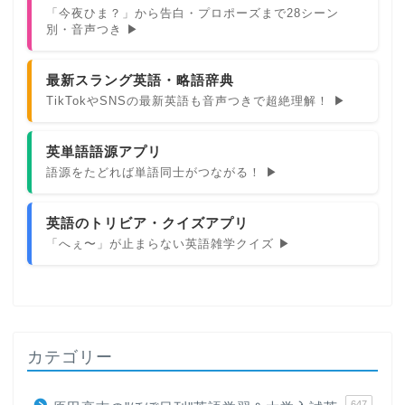
「今夜ひま？」から告白・プロポーズまで28シーン
別・音声つき ▶
最新スラング英語・略語辞典
TikTokやSNSの最新英語も音声つきで超絶理解！ ▶
英単語語源アプリ
語源をたどれば単語同士がつながる！ ▶
英語のトリビア・クイズアプリ
「へぇ〜」が止まらない英語雑学クイズ ▶
カテゴリー
647