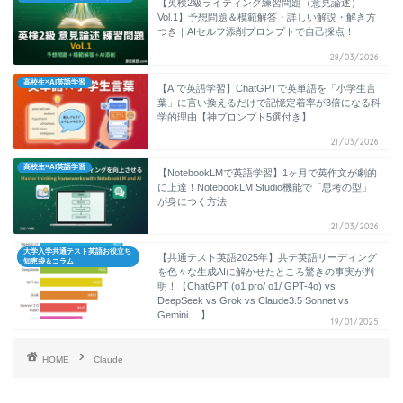
【英検2級ライティング練習問題（意見論述）
Vol.1】予想問題＆模範解答・詳しい解説・解き方
つき｜AIセルフ添削プロンプトで自己採点！
28/03/2026
高校生×AI英語学習
【AIで英語学習】ChatGPTで英単語を「小学生言
葉」に言い換えるだけで記憶定着率が3倍になる科
学的理由【神プロンプト5選付き】
21/03/2026
高校生×AI英語学習
【NotebookLMで英語学習】1ヶ月で英作文が劇的
に上達！NotebookLM Studio機能で「思考の型」
が身につく方法
21/03/2026
大学入学共通テスト英語お役立ち
【共通テスト英語2025年】共テ英語リーディング
知恵袋＆コラム
を色々な生成AIに解かせたところ驚きの事実が判
明！【ChatGPT (o1 pro/ o1/ GPT-4o) vs
DeepSeek vs Grok vs Claude3.5 Sonnet vs
Gemini… 】
19/01/2025
HOME
Claude