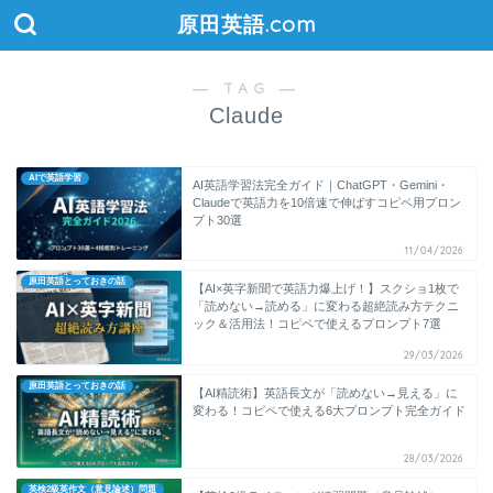
原田英語.com
― TAG ―
Claude
AIで英語学習
AI英語学習法完全ガイド｜ChatGPT・Gemini・
Claudeで英語力を10倍速で伸ばすコピペ用プロン
プト30選
11/04/2026
原田英語とっておきの話
【AI×英字新聞で英語力爆上げ！】スクショ1枚で
「読めない→読める」に変わる超絶読み方テクニ
ック＆活用法！コピペで使えるプロンプト7選
29/03/2026
原田英語とっておきの話
【AI精読術】英語長文が「読めない→見える」に
変わる！コピペで使える6大プロンプト完全ガイド
28/03/2026
英検2級英作文（意見論述）問題