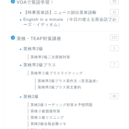
83
VOAで英語学習！
【時事英単語】ニュース頻出英単語帳
10
English in a minute （今日の使える英会話フレ
63
ーズ・イディオム）
172
英検・TEAP対策講座
英検準2級
2
英検準2級二次面接対策
英検準2級プラス
7
英検準２級プラスライティング
英検準2級プラス英作文（意見論述）
英検準2級プラス英文要約
英検2級
58
英検2級リーディング対策＆予想問題
英検２級面接対策
英検２級リスニング
英検2級合格必勝メモ