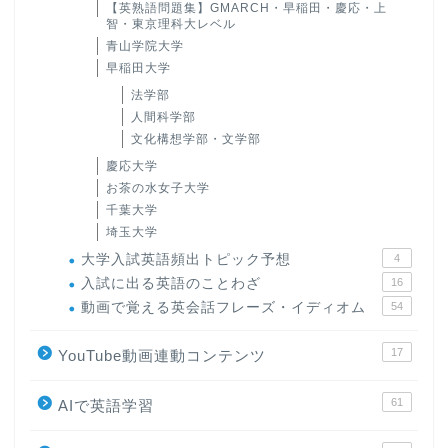
【英熟語問題集】GMARCH・早稲田・慶応・上
智・東京理科大レベル
青山学院大学
早稲田大学
法学部
人間科学部
文化構想学部・文学部
慶応大学
お茶の水女子大学
千葉大学
埼玉大学
大学入試英語頻出トピック予想
4
入試に出る英語のことわざ
16
動画で覚える英会話フレーズ・イディオム
54
17
YouTube動画連動コンテンツ
61
AIで英語学習