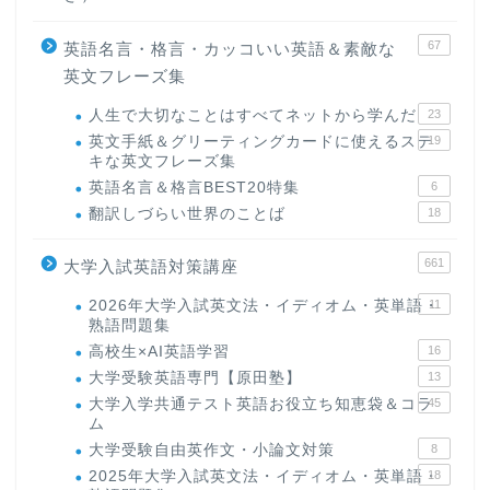
67
英語名言・格言・カッコいい英語＆素敵な
英文フレーズ集
人生で大切なことはすべてネットから学んだ
23
英文手紙＆グリーティングカードに使えるステ
19
キな英文フレーズ集
英語名言＆格言BEST20特集
6
翻訳しづらい世界のことば
18
661
大学入試英語対策講座
2026年大学入試英文法・イディオム・英単語・
11
熟語問題集
高校生×AI英語学習
16
大学受験英語専門【原田塾】
13
大学入学共通テスト英語お役立ち知恵袋＆コラ
45
ム
大学受験自由英作文・小論文対策
8
2025年大学入試英文法・イディオム・英単語・
18