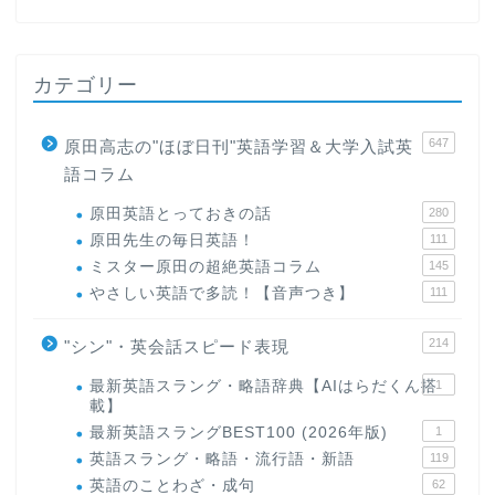
カテゴリー
647
原田高志の"ほぼ日刊"英語学習＆大学入試英
語コラム
原田英語とっておきの話
280
原田先生の毎日英語！
111
ミスター原田の超絶英語コラム
145
やさしい英語で多読！【音声つき】
111
214
"シン"・英会話スピード表現
最新英語スラング・略語辞典【AIはらだくん搭
1
載】
最新英語スラングBEST100 (2026年版)
1
英語スラング・略語・流行語・新語
119
英語のことわざ・成句
62