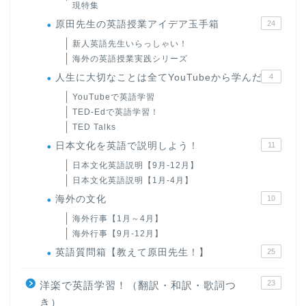
現特集
原田先生の英語授業アイデア玉手箱
24
新人英語先生いらっしゃい！
海外の英語授業実践シリーズ
人生に大切なことは全てYouTubeから学んだ
4
YouTubeで英語学習
TED-Edで英語学習！
TED Talks
日本文化を英語で説明しよう！
11
日本文化英語説明【9月-12月】
日本文化英語説明【1月-4月】
海外の文化
10
海外行事【1月～4月】
海外行事【9月-12月】
英語質問箱【教えて原田先生！】
25
23
洋楽で英語学習！（翻訳・和訳・歌詞つ
き）