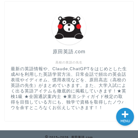
大学入試英語対策講座
英語名言・格言・カッコい
い英語＆素敵な英文フレー
ズ集
原田英語.com
過去記事
高校の英語の先生
最新の英語情報や、Claude,ChatGPTをはじめとした生
成AIを利用した英語学習方法、日常会話で頻出の英会話
CONTACT
表現やイディオム、慣用表現などを、原田高志（高校の
英語の先生）がまとめていきます。また、大学入試によ
く出る英語アイテムも徹底的に掲載していきます！★英
検1級 ★全国通訳案内士 ★東京シティガイド検定の取
得を目指している方にも、独学で資格を取得したノウハ
ウを余すところなくお伝えしていきます！！
MENU
2015–2026 原田英語.com