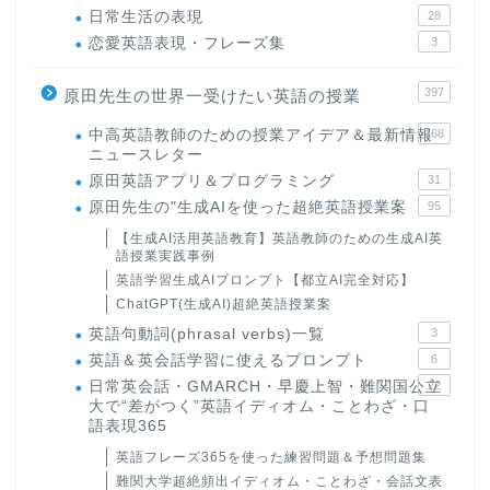
日常生活の表現
28
恋愛英語表現・フレーズ集
3
397
原田先生の世界一受けたい英語の授業
中高英語教師のための授業アイデア＆最新情報
168
ニュースレター
原田英語アプリ＆プログラミング
31
原田先生の"生成AIを使った超絶英語授業案
95
【生成AI活用英語教育】英語教師のための生成AI英
語授業実践事例
英語学習生成AIプロンプト【都立AI完全対応】
ChatGPT(生成AI)超絶英語授業案
英語句動詞(phrasal verbs)一覧
3
英語＆英会話学習に使えるプロンプト
6
日常英会話・GMARCH・早慶上智・難関国公立
22
大で“差がつく”英語イディオム・ことわざ・口
語表現365
英語フレーズ365を使った練習問題＆予想問題集
難関大学超絶頻出イディオム・ことわざ・会話文表