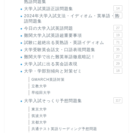
熟語問題集
大学入試英語正誤問題集
14
2024年大学入試文法・イディオム・英単語・熟
15
語問題集
今日の大学入試英語問題
27
難関大学入試英語超重要事項
19
試験に超絶出る英熟語・英語イディオム
71
大学受験英会話文・口語表現問題集
35
難関大学で出た難英単語徹底暗記！
27
大学入試に出る英会話表現
29
大学・学部別傾向と対策ゼミ
18
GMARCH英語対策
立教大学
早稲田大学
大学入試そっくり予想問題集
117
東京大学
筑波大学
京都大学
共通テスト英語リーディング予想問題