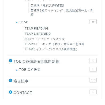
英検準１級英文要約問題
英検準1級ライティング（意見論述英作文）問
題
TEAP
15
TEAP READING
TEAP LISTENING
teapライティング（タスクB）
TEAPスピーキング（面接）対策＆予想問題
TEAPライティング(タスクA要約問題）
1
TOEIC勉強法＆実践問題集
ホーム
TOEIC初級者
1
519
原田高志の”ほぼ日刊”英語
過去記事
学習＆大学入試英語コラム
1
CONTACT
“シン”・英会話スピード表
現