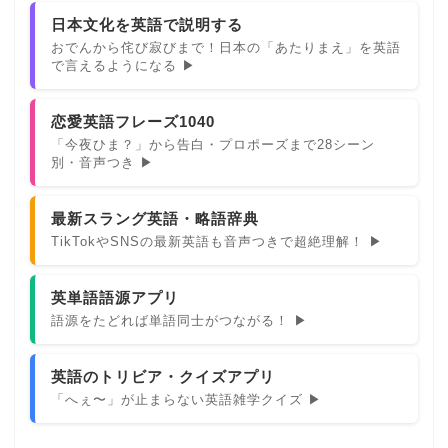
日本文化を英語で説明する
おでんから侘び寂びまで！日本の「あたりまえ」を英語
で言えるようになる ▶
恋愛英語フレーズ1040
「今夜ひま？」から告白・プロポーズまで28シーン
別・音声つき ▶
最新スラング英語・略語辞典
TikTokやSNSの最新英語も音声つきで超絶理解！ ▶
英単語語源アプリ
語源をたどれば単語同士がつながる！ ▶
英語のトリビア・クイズアプリ
「へぇ〜」が止まらない英語雑学クイズ ▶