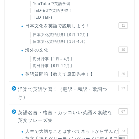
YouTubeで英語学習
TED-Edで英語学習！
TED Talks
日本文化を英語で説明しよう！
11
日本文化英語説明【9月-12月】
日本文化英語説明【1月-4月】
海外の文化
10
海外行事【1月～4月】
海外行事【9月-12月】
英語質問箱【教えて原田先生！】
25
23
洋楽で英語学習！（翻訳・和訳・歌詞つ
き）
67
英語名言・格言・カッコいい英語＆素敵な
英文フレーズ集
人生で大切なことはすべてネットから学んだ
23
英文手紙＆グリーティングカードに使えるステ
19