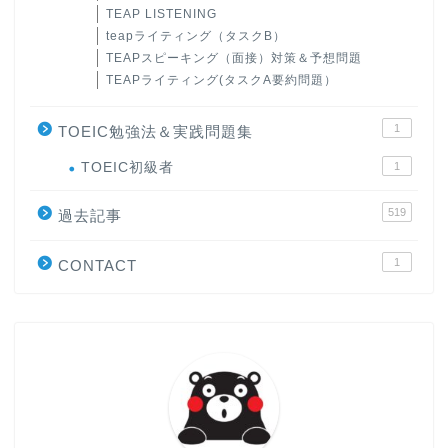
TEAP LISTENING
teapライティング（タスクB）
TEAPスピーキング（面接）対策＆予想問題
TEAPライティング(タスクA要約問題）
1
TOEIC勉強法＆実践問題集
ホーム
TOEIC初級者
1
519
原田高志の”ほぼ日刊”英語
過去記事
学習＆大学入試英語コラム
1
CONTACT
“シン”・英会話スピード表
現
大学入試英語対策講座
英語名言・格言・カッコい
い英語＆素敵な英文フレー