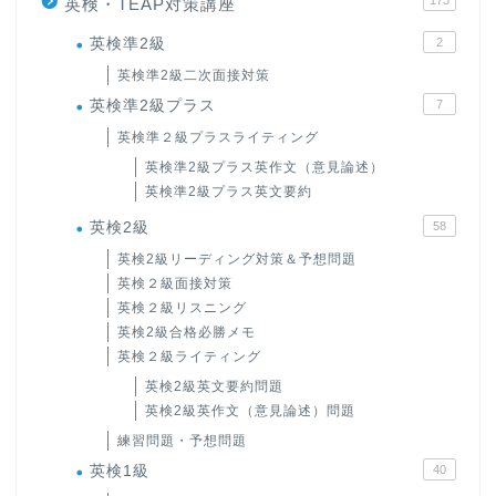
173
英検・TEAP対策講座
英検準2級
2
英検準2級二次面接対策
英検準2級プラス
7
英検準２級プラスライティング
英検準2級プラス英作文（意見論述）
英検準2級プラス英文要約
英検2級
58
英検2級リーディング対策＆予想問題
英検２級面接対策
英検２級リスニング
英検2級合格必勝メモ
英検２級ライティング
英検2級英文要約問題
英検2級英作文（意見論述）問題
練習問題・予想問題
英検1級
40