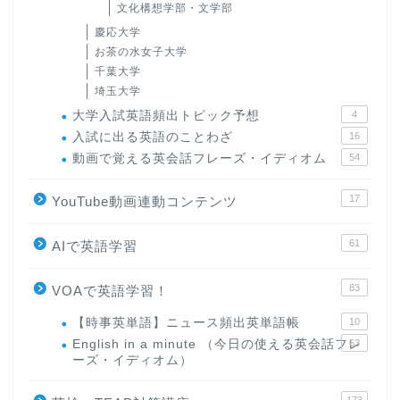
文化構想学部・文学部
慶応大学
お茶の水女子大学
千葉大学
埼玉大学
大学入試英語頻出トピック予想
4
入試に出る英語のことわざ
16
動画で覚える英会話フレーズ・イディオム
54
17
YouTube動画連動コンテンツ
61
AIで英語学習
83
VOAで英語学習！
【時事英単語】ニュース頻出英単語帳
10
English in a minute （今日の使える英会話フレ
63
ーズ・イディオム）