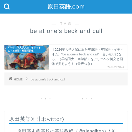
原田英語.com
― TAG ―
be at one’s beck and call
2024年大学入試文法・イディオ
【2024年大学入試に出た英単語・英熟語・イディ
ム・英単語・熟語問題集
オム】"be at one's beck and call"「言いなりにな
る」（早稲田大・商学部）をアリエヘン例文と画
像で覚えよう！（音声つき）
24/02/2024
HOME
be at one’s beck and call
原田英語X (旧twitter)
原田高志@高校の英語教師（@slangjiten）/ X