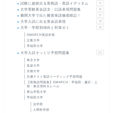
試験に超絶出る英熟語・英語イディオム
71
大学受験英会話文・口語表現問題集
35
難関大学で出た難英単語徹底暗記！
27
大学入試に出る英会話表現
29
大学・学部別傾向と対策ゼミ
18
GMARCH英語対策
立教大学
早稲田大学
大学入試そっくり予想問題集
117
東京大学
筑波大学
京都大学
共通テスト英語リーディング予想問題
【英熟語問題集】GMARCH・早稲田・慶応・上
智・東京理科大レベル
青山学院大学
早稲田大学
法学部
人間科学部