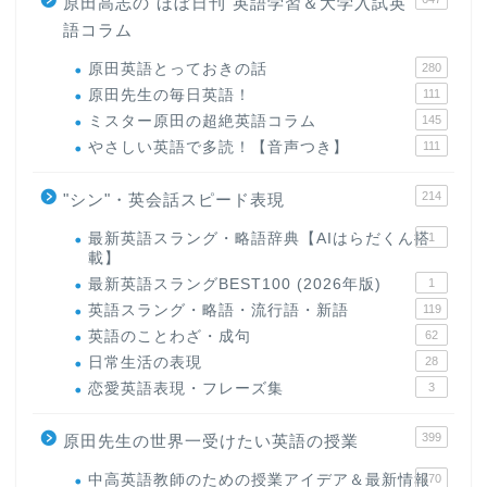
原田高志の"ほぼ日刊"英語学習＆大学入試英
語コラム
原田英語とっておきの話
280
原田先生の毎日英語！
111
ミスター原田の超絶英語コラム
145
やさしい英語で多読！【音声つき】
111
214
"シン"・英会話スピード表現
最新英語スラング・略語辞典【AIはらだくん搭
1
載】
最新英語スラングBEST100 (2026年版)
1
英語スラング・略語・流行語・新語
119
英語のことわざ・成句
62
日常生活の表現
28
恋愛英語表現・フレーズ集
3
399
原田先生の世界一受けたい英語の授業
中高英語教師のための授業アイデア＆最新情報
170