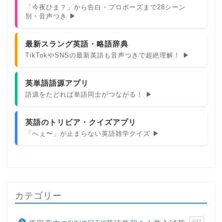
「今夜ひま？」から告白・プロポーズまで28シーン
別・音声つき ▶
最新スラング英語・略語辞典
TikTokやSNSの最新英語も音声つきで超絶理解！ ▶
英単語語源アプリ
語源をたどれば単語同士がつながる！ ▶
英語のトリビア・クイズアプリ
「へぇ〜」が止まらない英語雑学クイズ ▶
カテゴリー
647