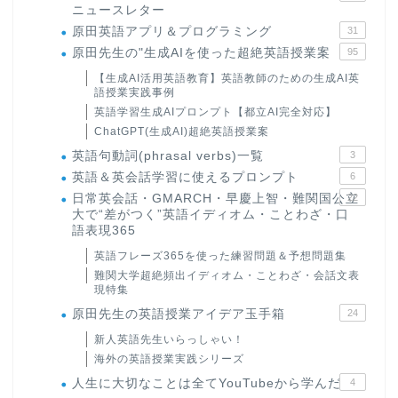
ニュースレター
原田英語アプリ＆プログラミング
31
原田先生の"生成AIを使った超絶英語授業案
95
【生成AI活用英語教育】英語教師のための生成AI英
語授業実践事例
英語学習生成AIプロンプト【都立AI完全対応】
ChatGPT(生成AI)超絶英語授業案
英語句動詞(phrasal verbs)一覧
3
英語＆英会話学習に使えるプロンプト
6
日常英会話・GMARCH・早慶上智・難関国公立
22
大で“差がつく”英語イディオム・ことわざ・口
語表現365
英語フレーズ365を使った練習問題＆予想問題集
難関大学超絶頻出イディオム・ことわざ・会話文表
現特集
原田先生の英語授業アイデア玉手箱
24
新人英語先生いらっしゃい！
海外の英語授業実践シリーズ
人生に大切なことは全てYouTubeから学んだ
4