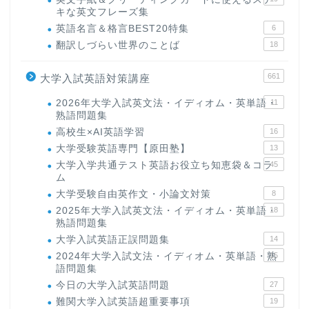
キな英文フレーズ集
英語名言＆格言BEST20特集
6
翻訳しづらい世界のことば
18
661
大学入試英語対策講座
2026年大学入試英文法・イディオム・英単語・
11
熟語問題集
高校生×AI英語学習
16
大学受験英語専門【原田塾】
13
大学入学共通テスト英語お役立ち知恵袋＆コラ
45
ム
大学受験自由英作文・小論文対策
8
2025年大学入試英文法・イディオム・英単語・
18
熟語問題集
大学入試英語正誤問題集
14
2024年大学入試文法・イディオム・英単語・熟
15
語問題集
今日の大学入試英語問題
27
難関大学入試英語超重要事項
19