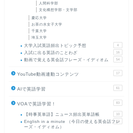
人間科学部
文化構想学部・文学部
慶応大学
お茶の水女子大学
千葉大学
埼玉大学
大学入試英語頻出トピック予想
4
入試に出る英語のことわざ
16
動画で覚える英会話フレーズ・イディオム
54
17
YouTube動画連動コンテンツ
61
AIで英語学習
83
VOAで英語学習！
【時事英単語】ニュース頻出英単語帳
10
English in a minute （今日の使える英会話フレ
63
ーズ・イディオム）