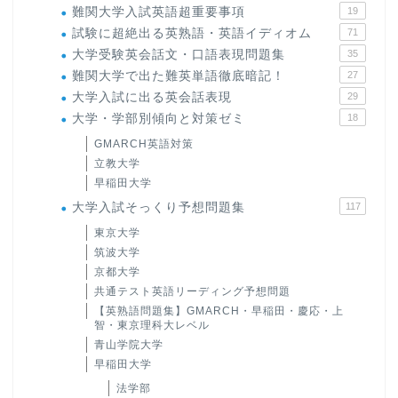
難関大学入試英語超重要事項
19
試験に超絶出る英熟語・英語イディオム
71
大学受験英会話文・口語表現問題集
35
難関大学で出た難英単語徹底暗記！
27
大学入試に出る英会話表現
29
大学・学部別傾向と対策ゼミ
18
GMARCH英語対策
立教大学
早稲田大学
大学入試そっくり予想問題集
117
東京大学
筑波大学
京都大学
共通テスト英語リーディング予想問題
【英熟語問題集】GMARCH・早稲田・慶応・上
智・東京理科大レベル
青山学院大学
早稲田大学
法学部