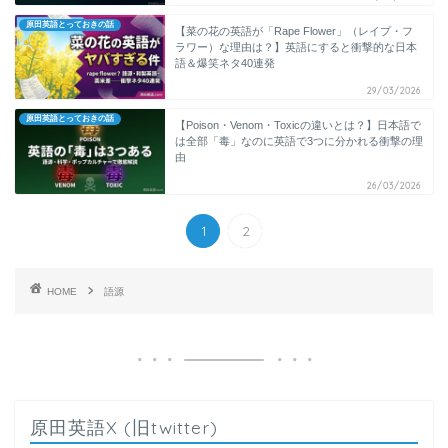
原田英語とっておきの話
【菜の花の英語が「Rape Flower」（レイプ・フ
ラワー）な理由は？】英語にすると衝撃的な日本
語＆爆笑ネタ40連発
29/03/2026
原田英語とっておきの話
【Poison・Venom・Toxicの違いとは？】日本語で
は全部「毒」なのに英語で3つに分かれる衝撃の理
由
26/03/2026
1
2
HOME
語源
原田英語X (旧twitter)