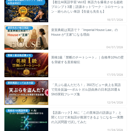
英語学習生成AIプロンプト【都立
【都立AI英語学習 Vol.8】単語力を爆発させる超絶
AI完全対応】
プロンプト3選｜語源ネットワーク・コロケーショ
ン・紛らわしい単語【生徒も先生も】
18/07/2026
原田先生の毎日英語！
皇室典範は英語で？「Imperial House Law」の
House が“王家”になる理由
04/07/2026
英検１級合格必勝メモ
英検1級「禁断のチートシート」｜合格率10%の壁
を突破する直前秘伝
17/05/2026
原田英語とっておきの話
「天ぷら盗んだだろ！」350万ビュー炎上を英語
で完全反論──ポルトガル語由来の日本語20選＆
SNS実戦フレーズ集
12/04/2026
高校生×AI英語学習
【語源ハック】AIに「この英単語の語源は？」と
聞くだけで未知語が推測できるようになる──実際
の入試問題で試してみた
11/04/2026