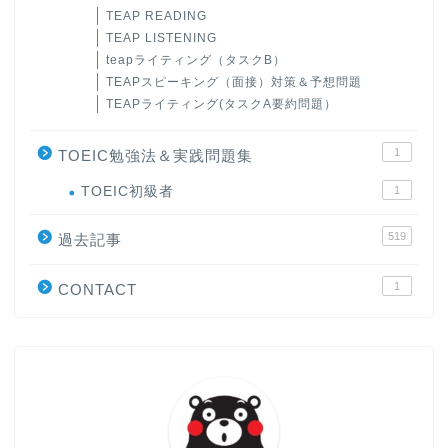
TEAP READING
TEAP LISTENING
teapライティング（タスクB）
TEAPスピーキング（面接）対策＆予想問題
TEAPライティング(タスクA要約問題）
1
TOEIC勉強法＆実践問題集
ホーム
TOEIC初級者
1
519
原田高志の”ほぼ日刊”英語
過去記事
学習＆大学入試英語コラム
1
CONTACT
“シン”・英会話スピード表
現
大学入試英語対策講座