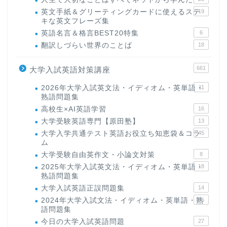
英文手紙＆グリーティングカードに使えるステ
19
キな英文フレーズ集
英語名言＆格言BEST20特集
6
翻訳しづらい世界のことば
18
661
大学入試英語対策講座
2026年大学入試英文法・イディオム・英単語・
11
熟語問題集
高校生×AI英語学習
16
大学受験英語専門【原田塾】
13
大学入学共通テスト英語お役立ち知恵袋＆コラ
45
ム
大学受験自由英作文・小論文対策
8
2025年大学入試英文法・イディオム・英単語・
18
熟語問題集
大学入試英語正誤問題集
14
2024年大学入試文法・イディオム・英単語・熟
15
語問題集
今日の大学入試英語問題
27