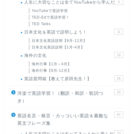
人生に大切なことは全てYouTubeから学んだ
4
YouTubeで英語学習
TED-Edで英語学習！
TED Talks
日本文化を英語で説明しよう！
11
日本文化英語説明【9月-12月】
日本文化英語説明【1月-4月】
海外の文化
10
海外行事【1月～4月】
海外行事【9月-12月】
英語質問箱【教えて原田先生！】
25
23
洋楽で英語学習！（翻訳・和訳・歌詞つ
き）
67
英語名言・格言・カッコいい英語＆素敵な
英文フレーズ集
人生で大切なことはすべてネットから学んだ
23