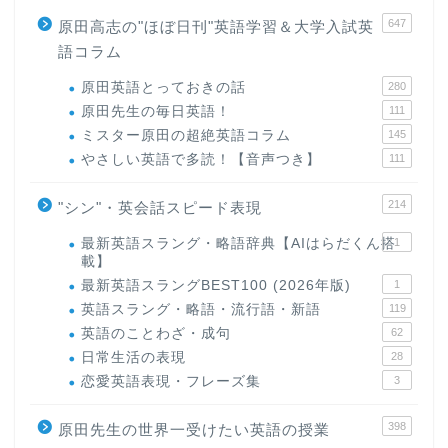
647
原田高志の"ほぼ日刊"英語学習＆大学入試英
語コラム
原田英語とっておきの話
280
原田先生の毎日英語！
111
ミスター原田の超絶英語コラム
145
やさしい英語で多読！【音声つき】
111
214
"シン"・英会話スピード表現
最新英語スラング・略語辞典【AIはらだくん搭
1
載】
最新英語スラングBEST100 (2026年版)
1
英語スラング・略語・流行語・新語
119
英語のことわざ・成句
62
日常生活の表現
28
恋愛英語表現・フレーズ集
3
398
原田先生の世界一受けたい英語の授業