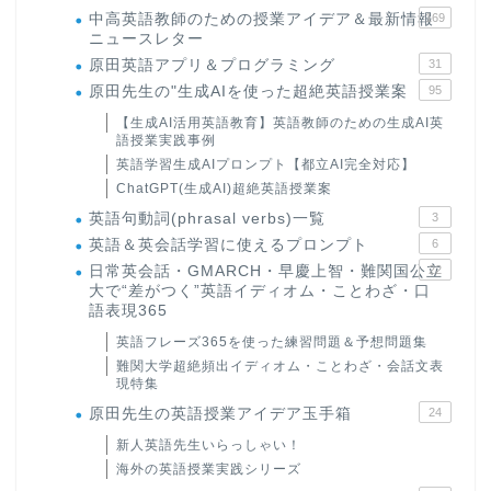
中高英語教師のための授業アイデア＆最新情報
169
ニュースレター
原田英語アプリ＆プログラミング
31
原田先生の"生成AIを使った超絶英語授業案
95
【生成AI活用英語教育】英語教師のための生成AI英
語授業実践事例
英語学習生成AIプロンプト【都立AI完全対応】
ChatGPT(生成AI)超絶英語授業案
英語句動詞(phrasal verbs)一覧
3
英語＆英会話学習に使えるプロンプト
6
日常英会話・GMARCH・早慶上智・難関国公立
22
大で“差がつく”英語イディオム・ことわざ・口
語表現365
英語フレーズ365を使った練習問題＆予想問題集
難関大学超絶頻出イディオム・ことわざ・会話文表
現特集
原田先生の英語授業アイデア玉手箱
24
新人英語先生いらっしゃい！
海外の英語授業実践シリーズ