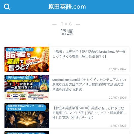
原田英語.com
― TAG ―
語源
原田先生の毎日英語！
「酷暑」は英語で？獣が語源の brutal heat が一番
しっくりくる理由【毎日英語 第3号】
25/07/2026
原田先生の毎日英語！
semiquincentennial（セミクインセンテニアル）の
意味や読み方は？アメリカ建国250年で話題の英
単語を語源から解説
20/07/2026
英語学習生成AIプロンプト【都立
【都立AI英語学習 Vol.10】英語がもっと好きにな
AI完全対応】
る超絶プロンプト3選｜英語トリビア・洋楽映画・
推し活英語【生徒も先生も】
18/07/2026