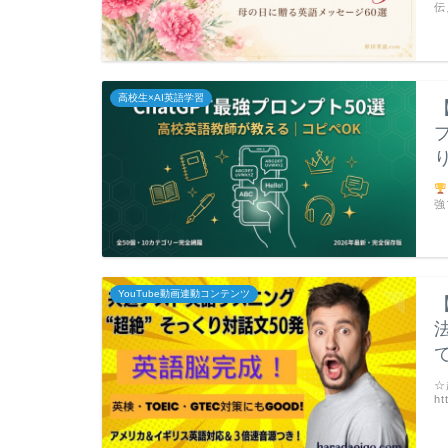
伝
高校生×AI英語学習
強
YouTube動画連動コンテンツ
☆
ht