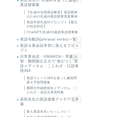
原田先生の"生成AIを使った超絶
95
英語授業案
【生成AI活用英語教育】英語教師
のための生成AI英語授業実践事例
英語学習生成AIプロンプト【都立
AI完全対応】
ChatGPT(生成AI)超絶英語授業案
英語句動詞(phrasal verbs)一覧
3
英語＆英会話学習に使えるプロン
6
プト
日常英会話・GMARCH・早慶上
22
智・難関国公立大で“差がつく”英
語イディオム・ことわざ・口語表
現365
英語フレーズ365を使った練習問
題＆予想問題集
難関大学超絶頻出イディオム・こ
とわざ・会話文表現特集
原田先生の英語授業アイデア玉手
24
箱
新人英語先生いらっしゃい！