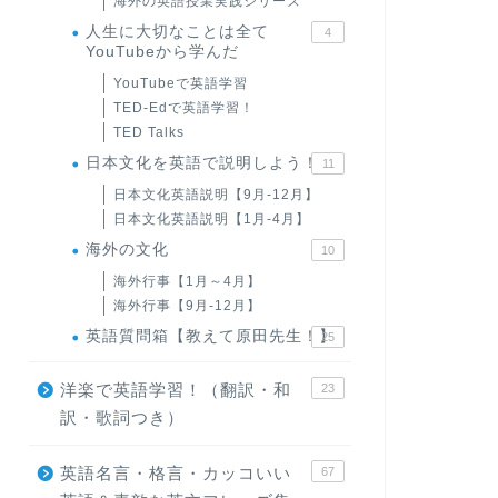
海外の英語授業実践シリーズ
人生に大切なことは全て
4
YouTubeから学んだ
YouTubeで英語学習
TED-Edで英語学習！
TED Talks
日本文化を英語で説明しよう！
11
日本文化英語説明【9月-12月】
日本文化英語説明【1月-4月】
海外の文化
10
海外行事【1月～4月】
海外行事【9月-12月】
英語質問箱【教えて原田先生！】
25
洋楽で英語学習！（翻訳・和
23
訳・歌詞つき）
英語名言・格言・カッコいい
67