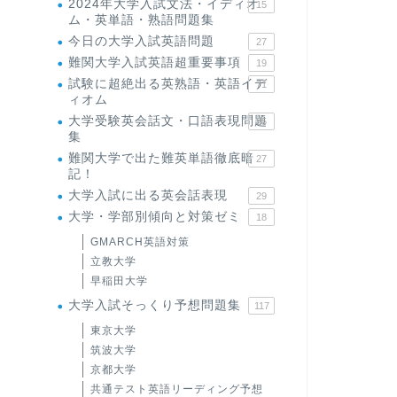
2024年大学入試文法・イディオ
15
ム・英単語・熟語問題集
今日の大学入試英語問題
27
難関大学入試英語超重要事項
19
試験に超絶出る英熟語・英語イデ
71
ィオム
大学受験英会話文・口語表現問題
35
集
難関大学で出た難英単語徹底暗
27
記！
大学入試に出る英会話表現
29
大学・学部別傾向と対策ゼミ
18
GMARCH英語対策
立教大学
早稲田大学
大学入試そっくり予想問題集
117
東京大学
筑波大学
京都大学
共通テスト英語リーディング予想