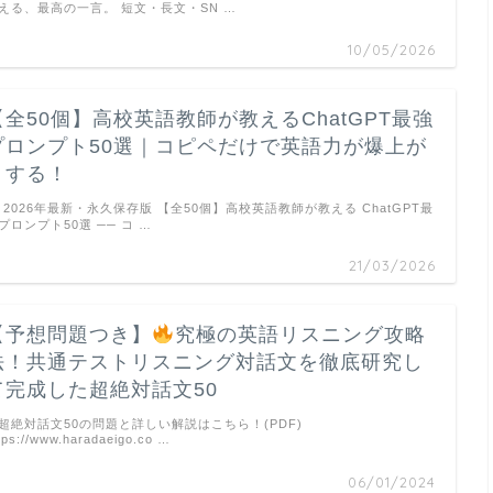
える、最高の一言。 短文・長文・SN …
10/05/2026
【全50個】高校英語教師が教えるChatGPT最強
プロンプト50選｜コピペだけで英語力が爆上が
りする！
2026年最新・永久保存版 【全50個】高校英語教師が教える ChatGPT最
プロンプト50選 ── コ …
21/03/2026
【予想問題つき】
究極の英語リスニング攻略
法！共通テストリスニング対話文を徹底研究し
て完成した超絶対話文50
超絶対話文50の問題と詳しい解説はこちら！(PDF)
tps://www.haradaeigo.co …
06/01/2024