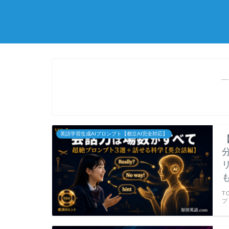
―
英語学習生成AIプロンプト【都立AI完全対応】
T
プ