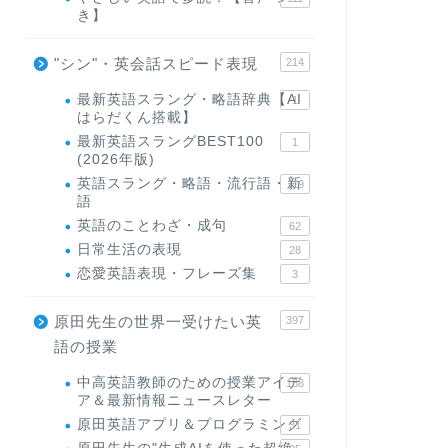
き】
"シン"・英会話スピード表現
214
最新英語スラング・略語辞典【AI
1
はらだくん搭載】
最新英語スラングBEST100
1
(2026年版)
英語スラング・略語・流行語・新
119
語
英語のことわざ・成句
62
日常生活の表現
28
恋愛英語表現・フレーズ集
3
原田先生の世界一受けたい英
397
語の授業
中高英語教師のための授業アイデ
168
ア＆最新情報ニュースレター
原田英語アプリ＆プログラミング
31