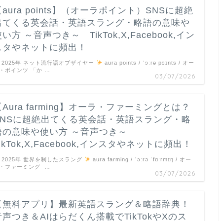
【aura points】（オーラポイント）SNSに超絶
出てくる英会話・英語スラング・略語の意味や
い方 ～音声つき～ TikTok,X,Facebook,イン
スタやネットに頻出！
2025年 ネット流行語オブザイヤー
aura points / ˈɔːrə pɔɪnts / オー
・ポインツ 「か …
03/07/2026
【Aura farming】オーラ・ファーミングとは？
SNSに超絶出てくる英会話・英語スラング・略
語の意味や使い方 ～音声つき～
ikTok,X,Facebook,インスタやネットに頻出！
2025年 世界を制したスラング
aura farming / ˈɔːrə ˈfɑːrmɪŋ / オー
・ファーミング …
03/07/2026
【無料アプリ】最新英語スラング＆略語辞典！
音声つき＆AIはらだくん搭載でTikTokやXのス