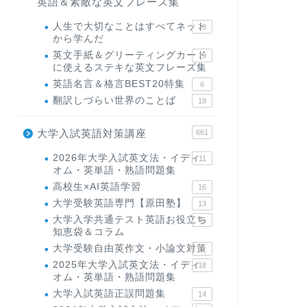
英語＆素敵な英文フレーズ集
人生で大切なことはすべてネット
23
から学んだ
英文手紙＆グリーティングカード
19
に使えるステキな英文フレーズ集
英語名言＆格言BEST20特集
6
翻訳しづらい世界のことば
18
大学入試英語対策講座
661
2026年大学入試英文法・イディ
11
オム・英単語・熟語問題集
高校生×AI英語学習
16
大学受験英語専門【原田塾】
13
大学入学共通テスト英語お役立ち
45
知恵袋＆コラム
大学受験自由英作文・小論文対策
8
2025年大学入試英文法・イディ
18
オム・英単語・熟語問題集
大学入試英語正誤問題集
14