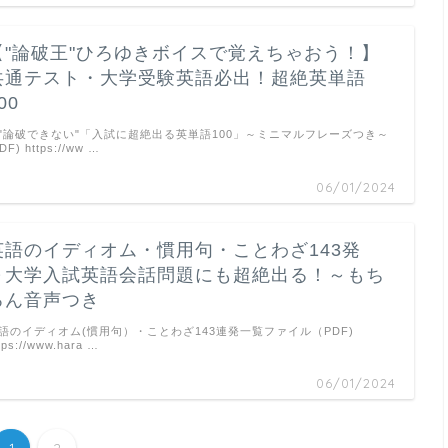
【"論破王"ひろゆきボイスで覚えちゃおう！】
共通テスト・大学受験英語必出！超絶英単語
00
"論破できない"「入試に超絶出る英単語100」～ミニマルフレーズつき～
DF) https://ww …
06/01/2024
英語のイディオム・慣用句・ことわざ143発
～大学入試英語会話問題にも超絶出る！～もち
ろん音声つき
語のイディオム(慣用句）・ことわざ143連発一覧ファイル（PDF)
tps://www.hara …
06/01/2024
1
2