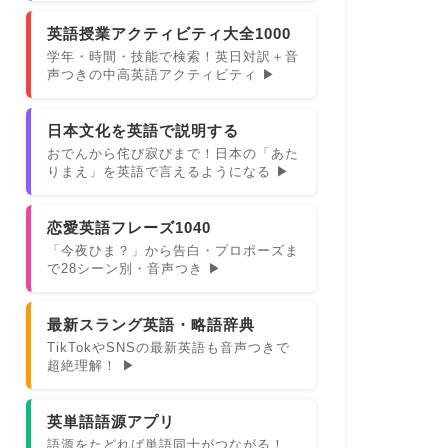
英語授業アクティビティ大全1000
学年・時間・技能で検索！英日対訳＋音
声つきの中高英語アクティビティ ▶
日本文化を英語で説明する
おでんから侘び寂びまで！日本の「あた
りまえ」を英語で言えるようになる ▶
恋愛英語フレーズ1040
「今夜ひま？」から告白・プロポーズま
で28シーン別・音声つき ▶
最新スラング英語・略語辞典
TikTokやSNSの最新英語も音声つきで
超絶理解！ ▶
英単語語源アプリ
語源をたどれば単語同士がつながる！