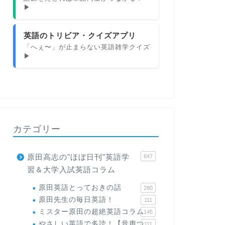
▶
英語のトリビア・クイズアプリ
「へぇ〜」が止まらない英語雑学クイズ
▶
カテゴリー
原田高志の"ほぼ日刊"英語学
647
習＆大学入試英語コラム
原田英語とっておきの話
280
原田先生の毎日英語！
111
ミスター原田の超絶英語コラム
145
やさしい英語で多読！【音声つ
111