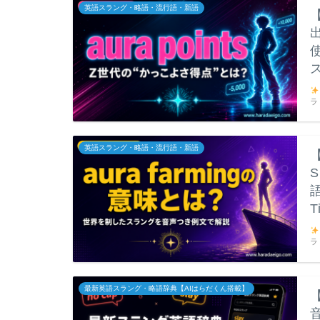
英語スラング・略語・流行語・新語
使
ラ
英語スラング・略語・流行語・新語
T
ラ
最新英語スラング・略語辞典【AIはらだくん搭載】