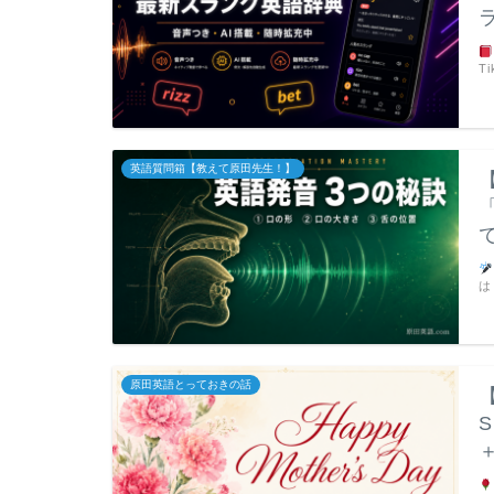
T
英語質問箱【教えて原田先生！】
は
原田英語とっておきの話