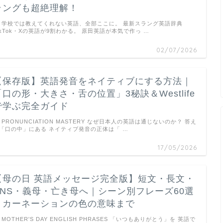
ラングも超絶理解！
学校では教えてくれない英語、全部ここに。 最新スラング英語辞典
ikTok・Xの英語が9割わかる。 原田英語が本気で作っ …
02/07/2026
【保存版】英語発音をネイティブにする方法｜
「口の形・大きさ・舌の位置」3秘訣＆Westlife
で学ぶ完全ガイド
PRONUNCIATION MASTERY なぜ日本人の英語は通じないのか？ 答え
「口の中」にある ネイティブ発音の正体は「 …
17/05/2026
【母の日 英語メッセージ完全版】短文・長文・
SNS・義母・亡き母へ｜シーン別フレーズ60選
＋カーネーションの色の意味まで
MOTHER'S DAY ENGLISH PHRASES 「いつもありがとう」を 英語で