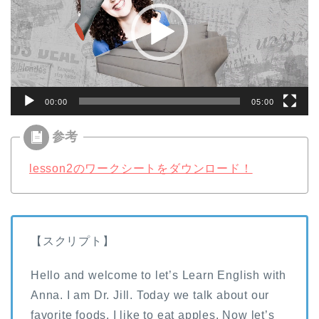
ー
ヤ
ー
00:00
05:00
lesson2のワークシートをダウンロード！
【スクリプト】
Hello and welcome to let’s Learn English with
Anna. I am Dr. Jill. Today we talk about our
favorite foods. I like to eat apples. Now let’s