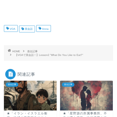
VOA
英会話
Anna
HOME
過去記事
【VOAで英会話！】Lesson2 “What Do You Like to Eat?”
関連記事
過去記事
過去記事
★「イラン・イスラエル衝
★「星野源の所属事務所、不