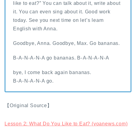
like to eat?” You can talk about it, write about
it. You can even sing about it. Good work
today. See you next time on let’s learn
English with Anna.
Goodbye, Anna. Goodbye, Max. Go bananas.
B-⁠A-⁠N-⁠A-⁠N-⁠A go bananas. B-⁠A-⁠N-⁠A-⁠N-⁠A
bye, I come back again bananas.
B-⁠A-⁠N-⁠A-⁠N-⁠A go.
【Original Source】
Lesson 2: What Do You Like to Eat? (voanews.com)