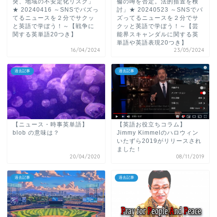
突、地域の不安定化リスク」
倫の噂を否定。法的措置を検
★ 20240416 ～SNSでバズっ
討」★ 20240523 ～SNSでバ
てるニュースを２分でサクッ
ズってるニュースを２分でサ
と英語で学ぼう！～【戦争に
クッと英語で学ぼう！～【芸
関する英単語20つき】
能界スキャンダルに関する英
単語や英語表現20つき】
16/04/2024
23/05/2024
過去記事
過去記事
【ニュース・時事英単語】
【英語お役立ちコラム】
blob の意味は？
Jimmy Kimmelのハロウィン
いたずら2019がリリースされ
ました！
20/04/2020
08/11/2019
過去記事
過去記事