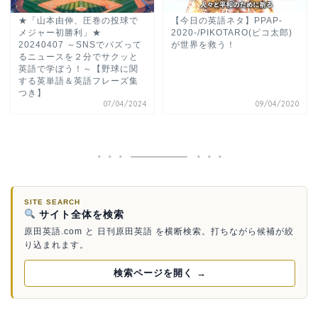
★「山本由伸、圧巻の投球で
【今日の英語ネタ】PPAP-
メジャー初勝利」★
2020-/PIKOTARO(ピコ太郎)
20240407 ～SNSでバズって
が世界を救う！
るニュースを２分でサクッと
英語で学ぼう！～【野球に関
する英単語＆英語フレーズ集
つき】
07/04/2024
09/04/2020
SITE SEARCH
サイト全体を検索
原田英語.com と 日刊原田英語 を横断検索。打ちながら候補が絞
り込まれます。
検索ページを開く →