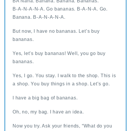
BA Nana. Banana. Banana. Bananas.
B-⁠A-⁠N-⁠A-⁠N-⁠A. Go bananas. B-⁠A-⁠N-⁠A. Go.
Banana. B-⁠A-⁠N-⁠A-⁠N-⁠A.
But now, I have no bananas. Let’s buy
bananas.
Yes, let’s buy bananas! Well, you go buy
bananas.
Yes, I go. You stay. I walk to the shop. This is
a shop. You buy things in a shop. Let’s go.
I have a big bag of bananas.
Oh, no, my bag. I have an idea.
Now you try. Ask your friends, “What do you