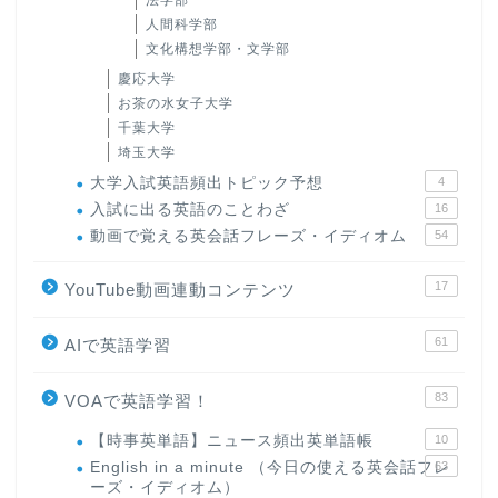
法学部
人間科学部
文化構想学部・文学部
慶応大学
お茶の水女子大学
千葉大学
埼玉大学
大学入試英語頻出トピック予想
4
入試に出る英語のことわざ
16
動画で覚える英会話フレーズ・イディオム
54
17
YouTube動画連動コンテンツ
61
AIで英語学習
83
VOAで英語学習！
【時事英単語】ニュース頻出英単語帳
10
English in a minute （今日の使える英会話フレ
63
ーズ・イディオム）