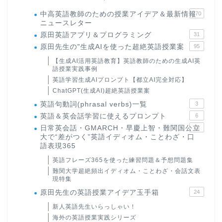
中高英語教師のための授業アイデア＆最新情報
170
ニュースレター
原田英語アプリ＆プログラミング
31
原田先生の"生成AIを使った超絶英語授業案
95
【生成AI活用英語教育】英語教師のための生成AI英
語授業実践事例
英語学習生成AIプロンプト【都立AI完全対応】
ChatGPT(生成AI)超絶英語授業案
英語句動詞(phrasal verbs)一覧
3
英語＆英会話学習に使えるプロンプト
6
日常英会話・GMARCH・早慶上智・難関国公立
22
大で“差がつく”英語イディオム・ことわざ・口
語表現365
英語フレーズ365を使った練習問題＆予想問題集
難関大学超絶頻出イディオム・ことわざ・会話文表
現特集
原田先生の英語授業アイデア玉手箱
24
新人英語先生いらっしゃい！
海外の英語授業実践シリーズ