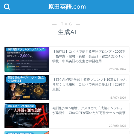
原田英語.com
― TAG ―
生成AI
原田英語アプリ＆プログラミング
【保存版】コピペで使える英語プロンプト2000本
｜指導案・教材・英検・英会話・都立AI対応！小
学校・中高英語の先生と学習者用
02/08/2026
英語学習生成AIプロンプト【都立
【都立AI×英語学習】超絶プロンプト10選＆しゃぶ
AI完全対応】
り尽くし活用術｜コピペで英語力爆上げ【2026年
最新】
18/07/2026
原田英語とっておきの話
A評価が30%急増、アメリカで「成績インフレ」
が爆発中―ChatGPTが暴いた50万件データの衝撃
20/05/2026