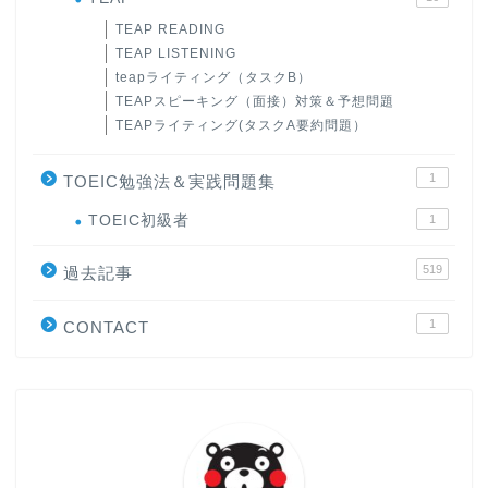
TEAP READING
TEAP LISTENING
teapライティング（タスクB）
TEAPスピーキング（面接）対策＆予想問題
TEAPライティング(タスクA要約問題）
1
TOEIC勉強法＆実践問題集
ホーム
TOEIC初級者
1
519
原田高志の”ほぼ日刊”英語
過去記事
学習＆大学入試英語コラム
1
CONTACT
“シン”・英会話スピード表
現
大学入試英語対策講座