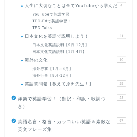
人生に大切なことは全てYouTubeから学んだ
4
YouTubeで英語学習
TED-Edで英語学習！
TED Talks
日本文化を英語で説明しよう！
11
日本文化英語説明【9月-12月】
日本文化英語説明【1月-4月】
海外の文化
10
海外行事【1月～4月】
海外行事【9月-12月】
英語質問箱【教えて原田先生！】
25
23
洋楽で英語学習！（翻訳・和訳・歌詞つ
き）
67
英語名言・格言・カッコいい英語＆素敵な
英文フレーズ集