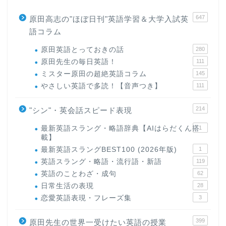
647
原田高志の"ほぼ日刊"英語学習＆大学入試英
語コラム
原田英語とっておきの話
280
原田先生の毎日英語！
111
ミスター原田の超絶英語コラム
145
やさしい英語で多読！【音声つき】
111
214
"シン"・英会話スピード表現
最新英語スラング・略語辞典【AIはらだくん搭
1
載】
最新英語スラングBEST100 (2026年版)
1
英語スラング・略語・流行語・新語
119
英語のことわざ・成句
62
日常生活の表現
28
恋愛英語表現・フレーズ集
3
399
原田先生の世界一受けたい英語の授業