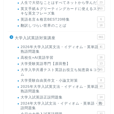
人生で大切なことはすべてネットから学んだ
23
英文手紙＆グリーティングカードに使えるステ
19
キな英文フレーズ集
英語名言＆格言BEST20特集
6
翻訳しづらい世界のことば
18
661
大学入試英語対策講座
2026年大学入試英文法・イディオム・英単語・
11
熟語問題集
高校生×AI英語学習
16
大学受験英語専門【原田塾】
13
大学入学共通テスト英語お役立ち知恵袋＆コラ
45
ム
大学受験自由英作文・小論文対策
8
2025年大学入試英文法・イディオム・英単語・
18
熟語問題集
大学入試英語正誤問題集
14
2024年大学入試文法・イディオム・英単語・熟
15
語問題集
27