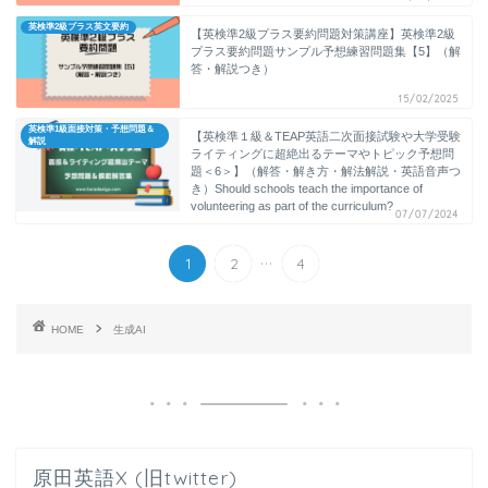
英検準2級プラス英文要約
【英検準2級プラス要約問題対策講座】英検準2級
プラス要約問題サンプル予想練習問題集【5】（解
答・解説つき）
15/02/2025
英検準1級面接対策・予想問題＆
【英検準１級＆TEAP英語二次面接試験や大学受験
解説
ライティングに超絶出るテーマやトピック予想問
題＜6＞】（解答・解き方・解法解説・英語音声つ
き）Should schools teach the importance of
volunteering as part of the curriculum?
07/07/2024
...
1
2
4
HOME
生成AI
原田英語X (旧twitter)