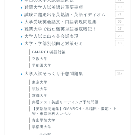
今日の大学入試英語問題
難関大学入試英語超重要事項
19
試験に超絶出る英熟語・英語イディオム
71
大学受験英会話文・口語表現問題集
35
難関大学で出た難英単語徹底暗記！
27
大学入試に出る英会話表現
29
大学・学部別傾向と対策ゼミ
18
GMARCH英語対策
立教大学
早稲田大学
大学入試そっくり予想問題集
117
東京大学
筑波大学
京都大学
共通テスト英語リーディング予想問題
【英熟語問題集】GMARCH・早稲田・慶応・上
智・東京理科大レベル
青山学院大学
早稲田大学