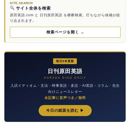
SITE SEARCH
サイト全体を検索
原田英語.com と 日刊原田英語 を横断検索。打ちながら候補が絞
り込まれます。
検索ページを開く →
毎日8本更新
日刊原田英語
HARADA EIGO DAILY
入試イディオム・文法・時事英語・多読・AI英語・コラム・先生
向けニュースレター
全記事に音声つき／無料
今日の紙面を読む ▶