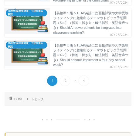
volunteering as part of the curriculum?
07/07/2024
英検準1級面接対策・予想問題＆
【英検準１級＆TEAP英語二次面接試験や大学受験
解説
ライティングに超絶出るテーマやトピック予想問
題＜5＞】（解答・解き方・解法解説・英語音声つ
き）Should AI-powered tools be integrated into
classroom teaching?
07/07/2024
英検準1級面接対策・予想問題＆
【英検準１級＆TEAP英語二次面接試験や大学受験
解説
ライティングに超絶出るテーマやトピック予想問
題＜4＞】（解答・解き方・解法解説・英語音声つ
き）Should schools implement a four-day school
week?
07/07/2024
...
1
2
4
HOME
トピック