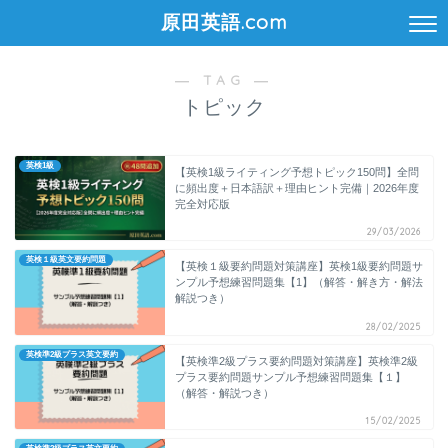
原田英語.com
― TAG ―
トピック
英検1級
【英検1級ライティング予想トピック150問】全問
に頻出度＋日本語訳＋理由ヒント完備｜2026年度
完全対応版
29/03/2026
英検１級英文要約問題
【英検１級要約問題対策講座】英検1級要約問題サ
ンプル予想練習問題集【1】（解答・解き方・解法
解説つき）
28/02/2025
英検準2級プラス英文要約
【英検準2級プラス要約問題対策講座】英検準2級
プラス要約問題サンプル予想練習問題集【１】
（解答・解説つき）
15/02/2025