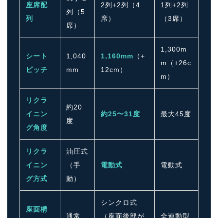
座席配
2列+2列（4
1列+2列
列（5
列
席）
（3席）
席）
1,300m
シート
1,040
1,160mm
（+
m（+26c
ピッチ
mm
12cm）
m）
リクラ
約20
イニン
約25〜31度
最大45度
度
グ角度
リクラ
油圧式
イニン
（手
電動式
電動式
グ方式
動）
シンクロ式
座面構
通常
（座面後部が
全連動型