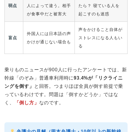
弱点
人によって違う。相手
たら？ 寝ている人を
が食事中だと被害大
起こすのも迷惑
声をかけること自体が
外国人には日本語の声
盲点
ストレスになる人もい
かけが通じない場合も
る
乗りものニュースが900人に行ったアンケートでは、新
幹線「のぞみ」普通車利用時に
93.4%が「リクライニ
ングを倒す」
と回答。つまりほぼ全員が倒す前提で乗
っているわけです。問題は「倒すかどうか」ではな
く、
「倒し方」
なのです。
弁護士の見解（甲本弁護士・10年以上の新幹線