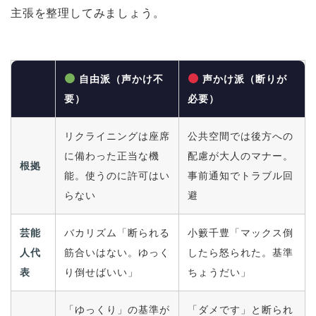
主張を整理してみましょう。
自由派（声かけ不
声かけ派（断りが
要）
必要）
リクライニングは座席
公共空間では後方への
に備わった正当な機
配慮が大人のマナー。
根拠
能。使うのに許可はい
事前通知でトラブル回
らない
避
芸能
バカリズム「断られる
小籔千豊「マックス倒
人代
筋合いはない。ゆっく
したら怒られた。基準
表
り倒せばいい」
ちょうだい」
「ゆっくり」の基準が
「ダメです」と断られ