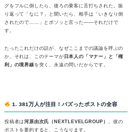
グをフルに倒したら、後ろの乗客に舌打ちされた。振
り返って「なに？」と聞いたら、相手は「いきなり倒
されたので……」とボソッと言った――それだけで
す。
たったこれだけの話が、なぜここまでの議論を呼ぶの
か。それは、このテーマが
日本人の「マナー」と「権
利」の境界線
を突く、永遠の問いだからです。
1. 381万人が注目！バズったポストの全容
投稿者は
河原由次氏（NEXTLEVELGROUP）
。彼の
ポストを要約すると、こうなります。