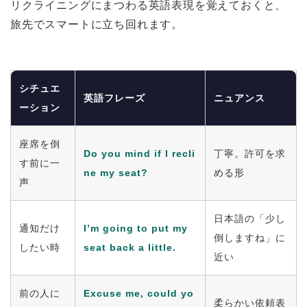
リクライニングにまつわる英語表現を覚えておくと、
旅先でスマートに立ち回れます。
シチュエ
英語フレーズ
ニュアンス
ーション
座席を倒
Do you mind if I recli
丁寧。許可を求
す前に一
ne my seat?
める形
声
日本語の「少し
通知だけ
I’m going to put my
倒しますね」に
したい時
seat back a little.
近い
前の人に
Excuse me, could yo
柔らかい依頼表