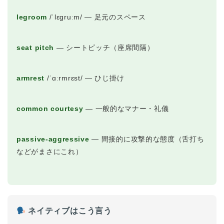
legroom
/ˈlɛɡruːm/ ― 足元のスペース
seat pitch
― シートピッチ（座席間隔）
armrest
/ˈɑːrmrɛst/ ― ひじ掛け
common courtesy
― 一般的なマナー・礼儀
ホーム
passive-aggressive
― 間接的に攻撃的な態度（舌打ち
などがまさにこれ）
原田高志の”ほぼ日刊”英語
学習＆大学入試英語コラム
“シン”・英会話スピード表
ネイティブはこう言う
現