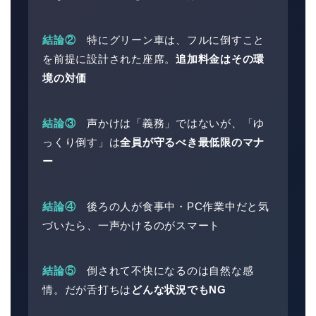
結論②
特にグリーン車は、フルに倒すこと
を前提に設計された座席。
追加料金はその環
境の対価
結論③
声かけは「義務」ではないが、「ゆ
っくり倒す」は
全員が守るべき最低限のマナ
ー
結論④
後ろの人が食事中・PC作業中だと気
づいたら、一声かけるのがスマート
結論⑤
倒されて不快になるのは自然な感
情。だが舌打ちは
どんな状況でもNG