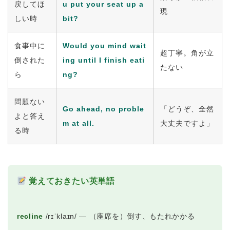
戻してほ
u put your seat up a
現
しい時
bit?
食事中に
Would you mind wait
超丁寧。角が立
倒された
ing until I finish eati
たない
ら
ng?
問題ない
Go ahead, no proble
「どうぞ、全然
よと答え
m at all.
大丈夫ですよ」
る時
覚えておきたい英単語
recline
/rɪˈklaɪn/ ― （座席を）倒す、もたれかかる