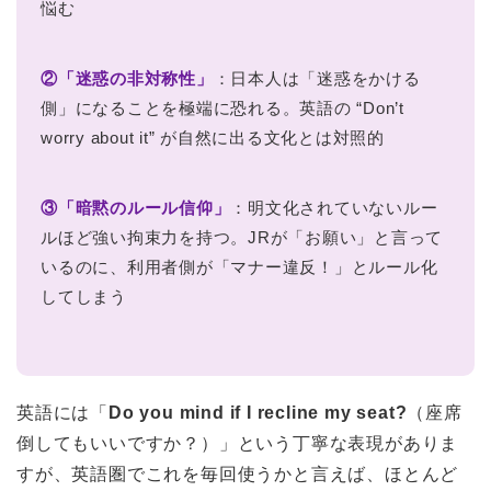
悩む
②「迷惑の非対称性」
：日本人は「迷惑をかける
側」になることを極端に恐れる。英語の “Don’t
worry about it” が自然に出る文化とは対照的
③「暗黙のルール信仰」
：明文化されていないルー
ルほど強い拘束力を持つ。JRが「お願い」と言って
いるのに、利用者側が「マナー違反！」とルール化
してしまう
英語には「
Do you mind if I recline my seat?
（座席
倒してもいいですか？）」という丁寧な表現がありま
すが、英語圏でこれを毎回使うかと言えば、ほとんど