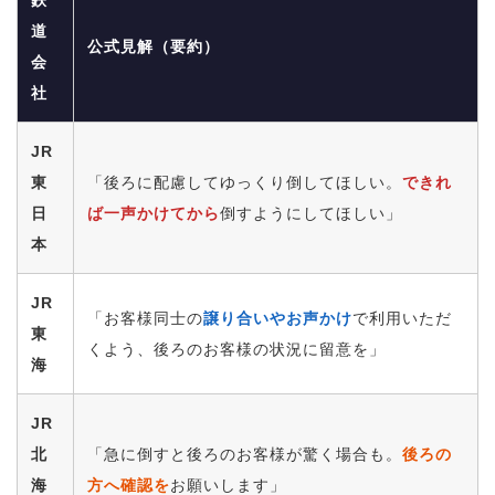
鉄
道
公式見解（要約）
会
社
JR
東
「後ろに配慮してゆっくり倒してほしい。
できれ
日
ば一声かけてから
倒すようにしてほしい」
本
JR
「お客様同士の
譲り合いやお声かけ
で利用いただ
東
くよう、後ろのお客様の状況に留意を」
海
JR
北
「急に倒すと後ろのお客様が驚く場合も。
後ろの
海
方へ確認を
お願いします」