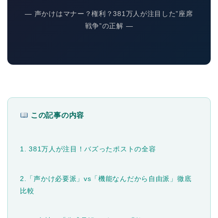
― 声かけはマナー？権利？381万人が注目した”座席
戦争”の正解 ―
この記事の内容
1. 381万人が注目！バズったポストの全容
2.「声かけ必要派」vs「機能なんだから自由派」徹底
比較