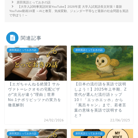
原田英語とっておきの話
【大学入試時事英語対策YouTube】2026年度 大学入試英語長文対策！最新
YouTube動画19選 ～AIと教育、気候変動、ジェンダー平等など最新の社会問題を英語
で学ぼう！～
関連記事
原田英語とっておきの話
原田英語とっておきの話
ホーム
【エガちゃんねる絶賛】サル
【日本の流行語を英語で説明
ヴァトーレクオモの宅配ピザ
しよう！】2025年上半期、Z
が"次元が違う"理由｜世界
世代が選んだ流行語トップ
No.1ナポリピッツァの実力を
10！「エッホエッホ」から
原田高志の”ほぼ日刊”英語
徹底解剖
「風呂キャン」まで、若者言
学習＆大学入試英語コラム
葉の意味を英語で説明する
と？
24/02/2026
22/06/2025
“シン”・英会話スピード表
現
原田英語とっておきの話
原田英語とっておきの話