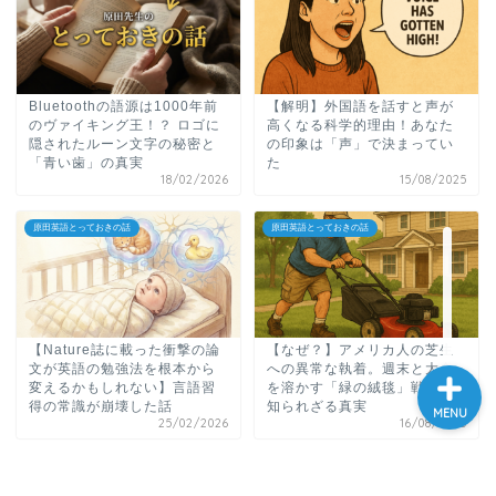
大学入試英語対策講座
英語名言・格言・カッコい
Bluetoothの語源は1000年前
【解明】外国語を話すと声が
い英語＆素敵な英文フレー
のヴァイキング王！？ ロゴに
高くなる科学的理由！あなた
ズ集
隠されたルーン文字の秘密と
の印象は「声」で決まってい
「青い歯」の真実
た
18/02/2026
15/08/2025
過去記事
原田英語とっておきの話
原田英語とっておきの話
CONTACT
【Nature誌に載った衝撃の論
【なぜ？】アメリカ人の芝生
文が英語の勉強法を根本から
への異常な執着。週末と大金
変えるかもしれない】言語習
を溶かす「緑の絨毯」戦争の
得の常識が崩壊した話
知られざる真実
MENU
25/02/2026
16/08/2025