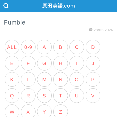
原田英語.com
Fumble
28/03/2026
ALL
0-9
A
B
C
D
E
F
G
H
I
J
K
L
M
N
O
P
Q
R
S
T
U
V
W
X
Y
Z