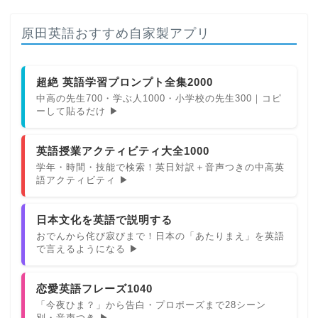
原田英語おすすめ自家製アプリ
超絶 英語学習プロンプト全集2000
中高の先生700・学ぶ人1000・小学校の先生300｜コピ
ーして貼るだけ ▶
英語授業アクティビティ大全1000
学年・時間・技能で検索！英日対訳＋音声つきの中高英
語アクティビティ ▶
日本文化を英語で説明する
おでんから侘び寂びまで！日本の「あたりまえ」を英語
で言えるようになる ▶
恋愛英語フレーズ1040
「今夜ひま？」から告白・プロポーズまで28シーン
別・音声つき ▶