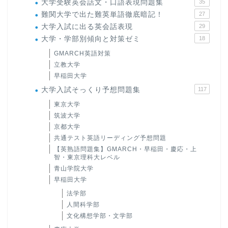
大学受験英会話文・口語表現問題集
35
難関大学で出た難英単語徹底暗記！
27
大学入試に出る英会話表現
29
大学・学部別傾向と対策ゼミ
18
GMARCH英語対策
立教大学
早稲田大学
大学入試そっくり予想問題集
117
東京大学
筑波大学
京都大学
共通テスト英語リーディング予想問題
【英熟語問題集】GMARCH・早稲田・慶応・上
智・東京理科大レベル
青山学院大学
早稲田大学
法学部
人間科学部
文化構想学部・文学部