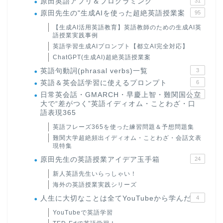
原田英語アプリ＆プログラミング
31
原田先生の"生成AIを使った超絶英語授業案
95
【生成AI活用英語教育】英語教師のための生成AI英
語授業実践事例
英語学習生成AIプロンプト【都立AI完全対応】
ChatGPT(生成AI)超絶英語授業案
英語句動詞(phrasal verbs)一覧
3
英語＆英会話学習に使えるプロンプト
6
日常英会話・GMARCH・早慶上智・難関国公立
22
大で“差がつく”英語イディオム・ことわざ・口
語表現365
英語フレーズ365を使った練習問題＆予想問題集
難関大学超絶頻出イディオム・ことわざ・会話文表
現特集
原田先生の英語授業アイデア玉手箱
24
新人英語先生いらっしゃい！
海外の英語授業実践シリーズ
人生に大切なことは全てYouTubeから学んだ
4
YouTubeで英語学習