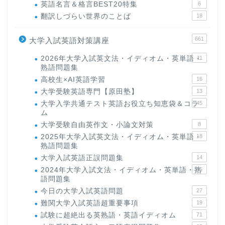
英語名言＆格言BEST20特集
6
翻訳しづらい世界のことば
18
661
大学入試英語対策講座
2026年大学入試英文法・イディオム・英単語・
11
熟語問題集
高校生×AI英語学習
16
大学受験英語専門【原田塾】
13
大学入学共通テスト英語お役立ち知恵袋＆コラ
45
ム
大学受験自由英作文・小論文対策
8
2025年大学入試英文法・イディオム・英単語・
18
熟語問題集
大学入試英語正誤問題集
14
2024年大学入試文法・イディオム・英単語・熟
15
語問題集
今日の大学入試英語問題
27
難関大学入試英語超重要事項
19
試験に超絶出る英熟語・英語イディオム
71