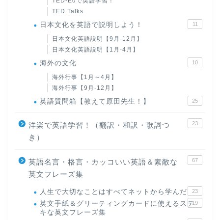
TED-Edで英語学習！
TED Talks
日本文化を英語で説明しよう！
11
日本文化英語説明【9月-12月】
日本文化英語説明【1月-4月】
海外の文化
10
海外行事【1月～4月】
海外行事【9月-12月】
英語質問箱【教えて原田先生！】
25
23
洋楽で英語学習！（翻訳・和訳・歌詞つ
き）
67
英語名言・格言・カッコいい英語＆素敵な
英文フレーズ集
人生で大切なことはすべてネットから学んだ
23
英文手紙＆グリーティングカードに使えるステ
19
キな英文フレーズ集