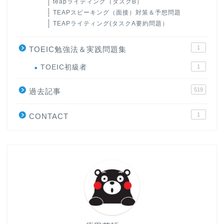
teapライティング（タスクB）
TEAPスピーキング（面接）対策＆予想問題
TEAPライティング(タスクA要約問題）
1
TOEIC勉強法＆実践問題集
ホーム
TOEIC初級者
1
519
過去記事
原田高志の”ほぼ日刊”英語
学習＆大学入試英語コラム
1
CONTACT
“シン”・英会話スピード表
現
大学入試英語対策講座
英語名言・格言・カッコい
い英語＆素敵な英文フレー
ズ集