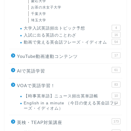
慶応大学
お茶の水女子大学
千葉大学
埼玉大学
大学入試英語頻出トピック予想
4
入試に出る英語のことわざ
16
動画で覚える英会話フレーズ・イディオム
54
17
YouTube動画連動コンテンツ
61
AIで英語学習
83
VOAで英語学習！
【時事英単語】ニュース頻出英単語帳
10
English in a minute （今日の使える英会話フレ
63
ーズ・イディオム）
173
英検・TEAP対策講座