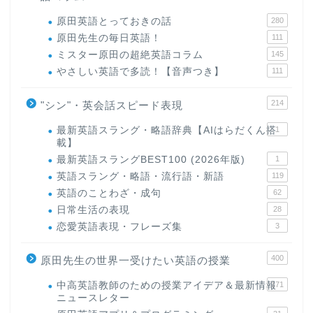
原田英語とっておきの話
280
原田先生の毎日英語！
111
ミスター原田の超絶英語コラム
145
やさしい英語で多読！【音声つき】
111
214
"シン"・英会話スピード表現
最新英語スラング・略語辞典【AIはらだくん搭
1
載】
最新英語スラングBEST100 (2026年版)
1
英語スラング・略語・流行語・新語
119
英語のことわざ・成句
62
日常生活の表現
28
恋愛英語表現・フレーズ集
3
400
原田先生の世界一受けたい英語の授業
中高英語教師のための授業アイデア＆最新情報
171
ニュースレター