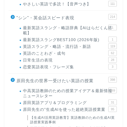
やさしい英語で多読！【音声つき】
111
214
"シン"・英会話スピード表現
最新英語スラング・略語辞典【AIはらだくん搭
1
載】
最新英語スラングBEST100 (2026年版)
1
英語スラング・略語・流行語・新語
119
英語のことわざ・成句
62
日常生活の表現
28
恋愛英語表現・フレーズ集
3
398
原田先生の世界一受けたい英語の授業
中高英語教師のための授業アイデア＆最新情報
169
ニュースレター
原田英語アプリ＆プログラミング
31
原田先生の"生成AIを使った超絶英語授業案
95
【生成AI活用英語教育】英語教師のための生成AI英
語授業実践事例