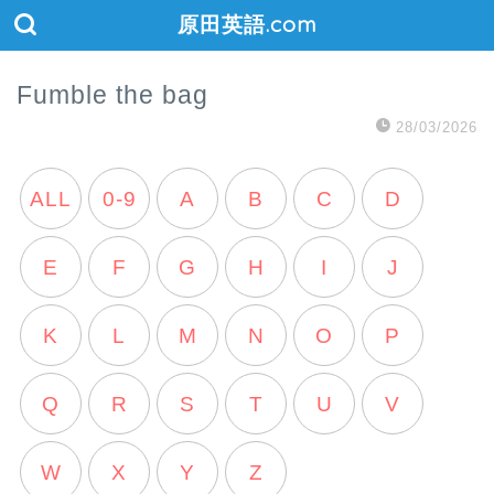
原田英語.com
Fumble the bag
28/03/2026
ALL
0-9
A
B
C
D
E
F
G
H
I
J
K
L
M
N
O
P
Q
R
S
T
U
V
W
X
Y
Z