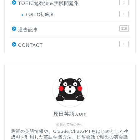
1
TOEIC勉強法＆実践問題集
ホーム
TOEIC初級者
1
519
原田高志の”ほぼ日刊”英語
過去記事
学習＆大学入試英語コラム
1
CONTACT
“シン”・英会話スピード表
現
大学入試英語対策講座
英語名言・格言・カッコい
い英語＆素敵な英文フレー
ズ集
原田英語.com
過去記事
高校の英語の先生
最新の英語情報や、Claude,ChatGPTをはじめとした生
成AIを利用した英語学習方法、日常会話で頻出の英会話