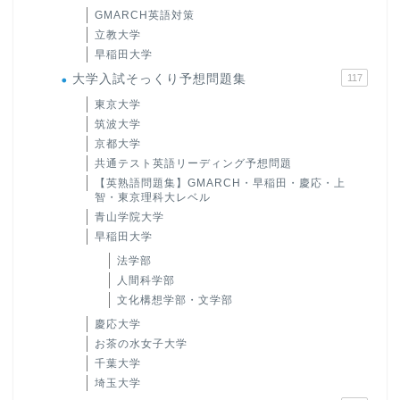
GMARCH英語対策
立教大学
早稲田大学
大学入試そっくり予想問題集
117
東京大学
筑波大学
京都大学
共通テスト英語リーディング予想問題
【英熟語問題集】GMARCH・早稲田・慶応・上
智・東京理科大レベル
青山学院大学
早稲田大学
法学部
人間科学部
文化構想学部・文学部
慶応大学
お茶の水女子大学
千葉大学
埼玉大学