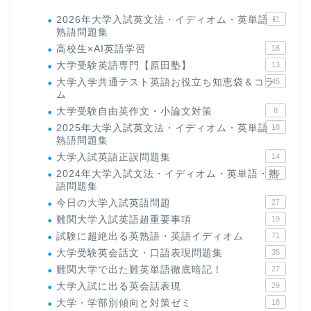
2026年大学入試英文法・イディオム・英単語・
11
熟語問題集
高校生×AI英語学習
16
大学受験英語専門【原田塾】
13
大学入学共通テスト英語お役立ち知恵袋＆コラ
45
ム
大学受験自由英作文・小論文対策
8
2025年大学入試英文法・イディオム・英単語・
18
熟語問題集
大学入試英語正誤問題集
14
2024年大学入試文法・イディオム・英単語・熟
15
語問題集
今日の大学入試英語問題
27
難関大学入試英語超重要事項
19
試験に超絶出る英熟語・英語イディオム
71
大学受験英会話文・口語表現問題集
35
難関大学で出た難英単語徹底暗記！
27
大学入試に出る英会話表現
29
大学・学部別傾向と対策ゼミ
18