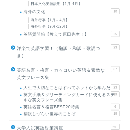
日本文化英語説明【1月-4月】
海外の文化
10
海外行事【1月～4月】
海外行事【9月-12月】
英語質問箱【教えて原田先生！】
25
23
洋楽で英語学習！（翻訳・和訳・歌詞つ
き）
67
英語名言・格言・カッコいい英語＆素敵な
英文フレーズ集
人生で大切なことはすべてネットから学んだ
23
英文手紙＆グリーティングカードに使えるステ
19
キな英文フレーズ集
英語名言＆格言BEST20特集
6
翻訳しづらい世界のことば
18
661
大学入試英語対策講座