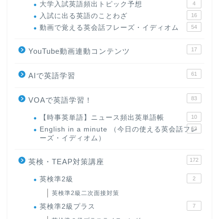
大学入試英語頻出トピック予想
4
入試に出る英語のことわざ
16
動画で覚える英会話フレーズ・イディオム
54
17
YouTube動画連動コンテンツ
61
AIで英語学習
83
VOAで英語学習！
【時事英単語】ニュース頻出英単語帳
10
English in a minute （今日の使える英会話フレ
63
ーズ・イディオム）
172
英検・TEAP対策講座
英検準2級
2
英検準2級二次面接対策
英検準2級プラス
7