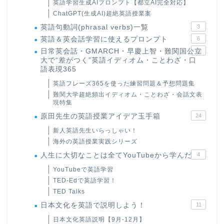
英語学習生成AIプロンプト【都立AI完全対応】
ChatGPT(生成AI)超絶英語授業案
英語句動詞(phrasal verbs)一覧
3
英語＆英会話学習に使えるプロンプト
6
日常英会話・GMARCH・早慶上智・難関国公立
22
大で“差がつく”英語イディオム・ことわざ・口
語表現365
英語フレーズ365を使った練習問題＆予想問題集
難関大学超絶頻出イディオム・ことわざ・会話文表
現特集
原田先生の英語授業アイデア玉手箱
24
新人英語先生いらっしゃい！
海外の英語授業実践シリーズ
人生に大切なことは全てYouTubeから学んだ
4
YouTubeで英語学習
TED-Edで英語学習！
TED Talks
日本文化を英語で説明しよう！
11
日本文化英語説明【9月-12月】