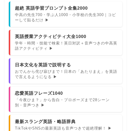
超絶 英語学習プロンプト全集2000
中高の先生700・学ぶ人1000・小学校の先生300｜コピ
ーして貼るだけ ▶
英語授業アクティビティ大全1000
学年・時間・技能で検索！英日対訳＋音声つきの中高英
語アクティビティ ▶
日本文化を英語で説明する
おでんから侘び寂びまで！日本の「あたりまえ」を英語
で言えるようになる ▶
恋愛英語フレーズ1040
「今夜ひま？」から告白・プロポーズまで28シーン
別・音声つき ▶
最新スラング英語・略語辞典
TikTokやSNSの最新英語も音声つきで超絶理解！ ▶