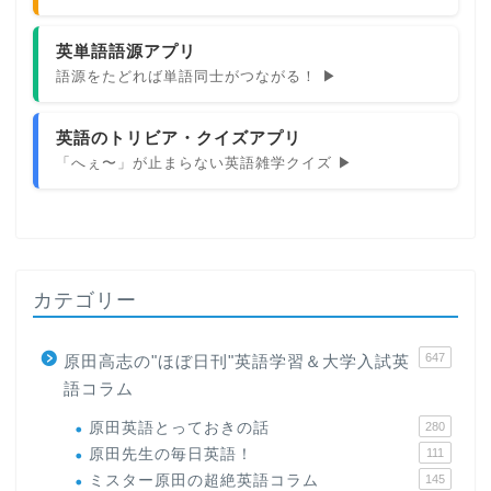
英単語語源アプリ
語源をたどれば単語同士がつながる！ ▶
英語のトリビア・クイズアプリ
「へぇ〜」が止まらない英語雑学クイズ ▶
カテゴリー
647
原田高志の"ほぼ日刊"英語学習＆大学入試英
語コラム
原田英語とっておきの話
280
原田先生の毎日英語！
111
ミスター原田の超絶英語コラム
145