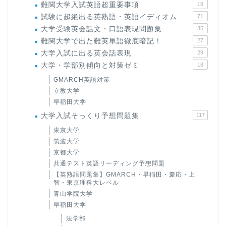
難関大学入試英語超重要事項
19
試験に超絶出る英熟語・英語イディオム
71
大学受験英会話文・口語表現問題集
35
難関大学で出た難英単語徹底暗記！
27
大学入試に出る英会話表現
29
大学・学部別傾向と対策ゼミ
18
GMARCH英語対策
立教大学
早稲田大学
大学入試そっくり予想問題集
117
東京大学
筑波大学
京都大学
共通テスト英語リーディング予想問題
【英熟語問題集】GMARCH・早稲田・慶応・上
智・東京理科大レベル
青山学院大学
早稲田大学
法学部