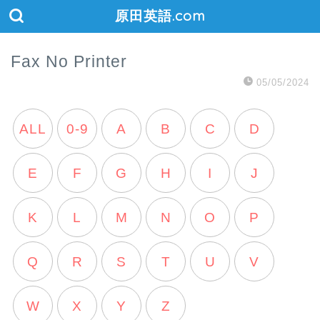
原田英語.com
Fax No Printer
05/05/2024
ALL
0-9
A
B
C
D
E
F
G
H
I
J
K
L
M
N
O
P
Q
R
S
T
U
V
W
X
Y
Z