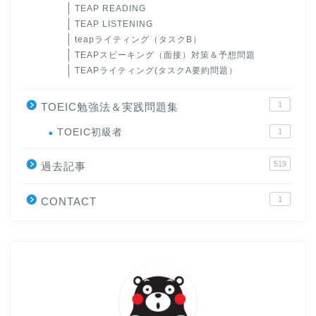
TEAP READING
TEAP LISTENING
teapライティング（タスクB）
TEAPスピーキング（面接）対策＆予想問題
TEAPライティング(タスクA要約問題）
1
TOEIC勉強法＆実践問題集
ホーム
TOEIC初級者
1
519
過去記事
原田高志の”ほぼ日刊”英語
学習＆大学入試英語コラム
1
CONTACT
“シン”・英会話スピード表
現
大学入試英語対策講座
英語名言・格言・カッコい