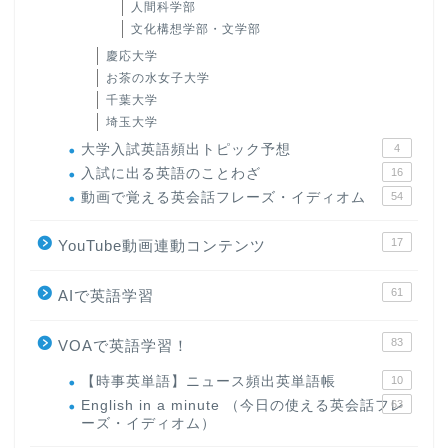
人間科学部
文化構想学部・文学部
慶応大学
お茶の水女子大学
千葉大学
埼玉大学
大学入試英語頻出トピック予想
4
入試に出る英語のことわざ
16
動画で覚える英会話フレーズ・イディオム
54
17
YouTube動画連動コンテンツ
61
AIで英語学習
83
VOAで英語学習！
【時事英単語】ニュース頻出英単語帳
10
English in a minute （今日の使える英会話フレ
63
ーズ・イディオム）