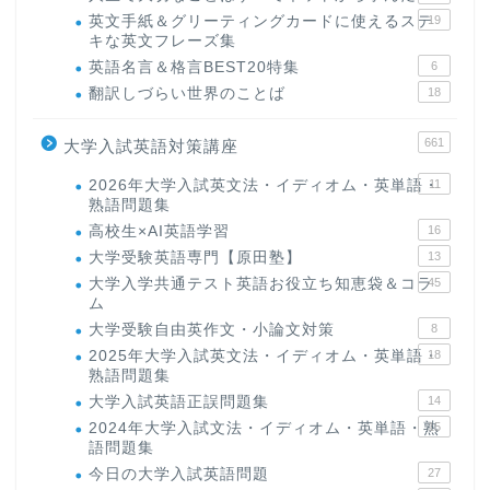
英文手紙＆グリーティングカードに使えるステ
19
キな英文フレーズ集
英語名言＆格言BEST20特集
6
翻訳しづらい世界のことば
18
661
大学入試英語対策講座
2026年大学入試英文法・イディオム・英単語・
11
熟語問題集
高校生×AI英語学習
16
大学受験英語専門【原田塾】
13
大学入学共通テスト英語お役立ち知恵袋＆コラ
45
ム
大学受験自由英作文・小論文対策
8
2025年大学入試英文法・イディオム・英単語・
18
熟語問題集
大学入試英語正誤問題集
14
2024年大学入試文法・イディオム・英単語・熟
15
語問題集
今日の大学入試英語問題
27