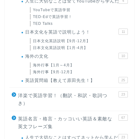
人生に大切なことは全てYouTubeから学んだ
4
YouTubeで英語学習
TED-Edで英語学習！
TED Talks
日本文化を英語で説明しよう！
11
日本文化英語説明【9月-12月】
日本文化英語説明【1月-4月】
海外の文化
10
海外行事【1月～4月】
海外行事【9月-12月】
英語質問箱【教えて原田先生！】
25
23
洋楽で英語学習！（翻訳・和訳・歌詞つ
き）
67
英語名言・格言・カッコいい英語＆素敵な
英文フレーズ集
人生で大切なことはすべてネットから学んだ
23