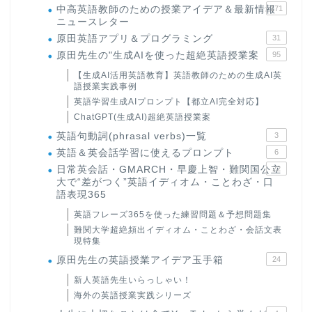
中高英語教師のための授業アイデア＆最新情報
171
ニュースレター
原田英語アプリ＆プログラミング
31
原田先生の"生成AIを使った超絶英語授業案
95
【生成AI活用英語教育】英語教師のための生成AI英
語授業実践事例
英語学習生成AIプロンプト【都立AI完全対応】
ChatGPT(生成AI)超絶英語授業案
英語句動詞(phrasal verbs)一覧
3
英語＆英会話学習に使えるプロンプト
6
日常英会話・GMARCH・早慶上智・難関国公立
22
大で“差がつく”英語イディオム・ことわざ・口
語表現365
英語フレーズ365を使った練習問題＆予想問題集
難関大学超絶頻出イディオム・ことわざ・会話文表
現特集
原田先生の英語授業アイデア玉手箱
24
新人英語先生いらっしゃい！
海外の英語授業実践シリーズ