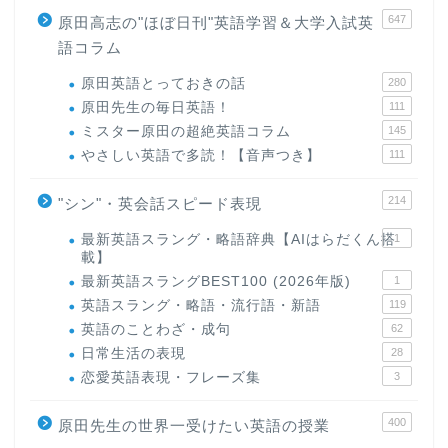
647
原田高志の"ほぼ日刊"英語学習＆大学入試英
語コラム
原田英語とっておきの話
280
原田先生の毎日英語！
111
ミスター原田の超絶英語コラム
145
やさしい英語で多読！【音声つき】
111
214
"シン"・英会話スピード表現
最新英語スラング・略語辞典【AIはらだくん搭
1
載】
最新英語スラングBEST100 (2026年版)
1
英語スラング・略語・流行語・新語
119
英語のことわざ・成句
62
日常生活の表現
28
恋愛英語表現・フレーズ集
3
400
原田先生の世界一受けたい英語の授業