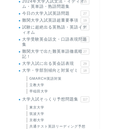
2024年大学入試文法・イディオ
15
ム・英単語・熟語問題集
今日の大学入試英語問題
27
難関大学入試英語超重要事項
19
試験に超絶出る英熟語・英語イデ
71
ィオム
大学受験英会話文・口語表現問題
35
集
難関大学で出た難英単語徹底暗
27
記！
大学入試に出る英会話表現
29
大学・学部別傾向と対策ゼミ
18
GMARCH英語対策
立教大学
早稲田大学
大学入試そっくり予想問題集
117
東京大学
筑波大学
京都大学
共通テスト英語リーディング予想