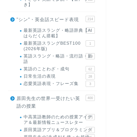
き】
"シン"・英会話スピード表現
214
最新英語スラング・略語辞典【AI
1
はらだくん搭載】
最新英語スラングBEST100
1
(2026年版)
英語スラング・略語・流行語・新
119
語
英語のことわざ・成句
62
日常生活の表現
28
恋愛英語表現・フレーズ集
3
原田先生の世界一受けたい英
400
語の授業
中高英語教師のための授業アイデ
171
ア＆最新情報ニュースレター
原田英語アプリ＆プログラミング
31