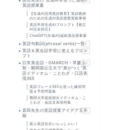
原田先生の"生成AIを使った超絶
95
英語授業案
【生成AI活用英語教育】英語教師
のための生成AI英語授業実践事例
英語学習生成AIプロンプト【都立
AI完全対応】
ChatGPT(生成AI)超絶英語授業案
英語句動詞(phrasal verbs)一覧
3
英語＆英会話学習に使えるプロン
6
プト
日常英会話・GMARCH・早慶上
22
智・難関国公立大で“差がつく”英
語イディオム・ことわざ・口語表
現365
英語フレーズ365を使った練習問
題＆予想問題集
難関大学超絶頻出イディオム・こ
とわざ・会話文表現特集
原田先生の英語授業アイデア玉手
24
箱
新人英語先生いらっしゃい！