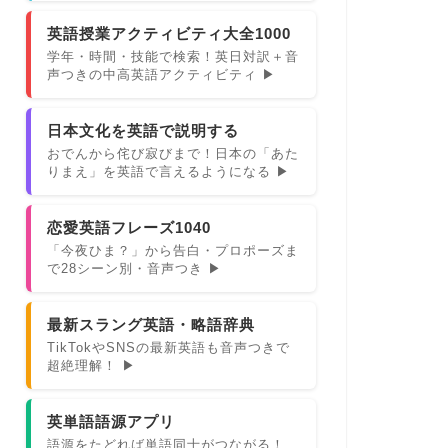
英語授業アクティビティ大全1000
学年・時間・技能で検索！英日対訳＋音
声つきの中高英語アクティビティ ▶
日本文化を英語で説明する
おでんから侘び寂びまで！日本の「あた
りまえ」を英語で言えるようになる ▶
恋愛英語フレーズ1040
「今夜ひま？」から告白・プロポーズま
で28シーン別・音声つき ▶
最新スラング英語・略語辞典
TikTokやSNSの最新英語も音声つきで
超絶理解！ ▶
英単語語源アプリ
語源をたどれば単語同士がつながる！