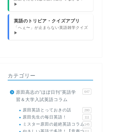
▶
英語のトリビア・クイズアプリ
「へぇ〜」が止まらない英語雑学クイズ
▶
カテゴリー
原田高志の"ほぼ日刊"英語学
647
習＆大学入試英語コラム
原田英語とっておきの話
280
原田先生の毎日英語！
111
ミスター原田の超絶英語コラム
145
やさしい英語で多読！【音声つ
111