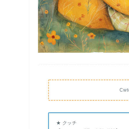
Cw
★ クッチ