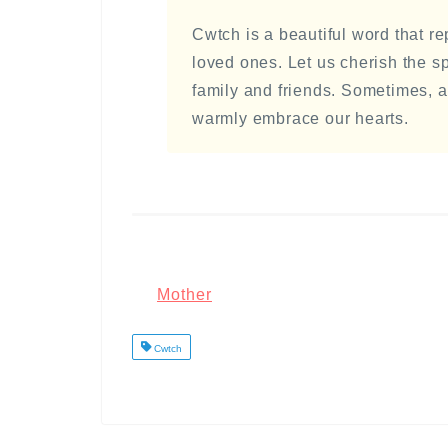
Cwtch is a beautiful word that r
loved ones. Let us cherish the s
family and friends. Sometimes, a
warmly embrace our hearts.
Mother
Cwtch