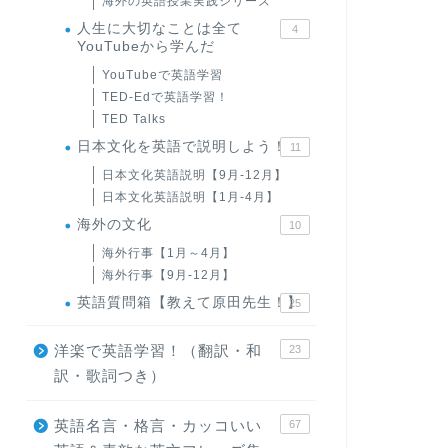
海外の英語授業実践シリーズ
人生に大切なことは全て
4
YouTubeから学んだ
YouTubeで英語学習
TED-Edで英語学習！
TED Talks
日本文化を英語で説明しよう！
11
日本文化英語説明【9月-12月】
日本文化英語説明【1月-4月】
海外の文化
10
海外行事【1月～4月】
海外行事【9月-12月】
英語質問箱【教えて原田先生！】
25
洋楽で英語学習！（翻訳・和
23
訳・歌詞つき）
英語名言・格言・カッコいい
67