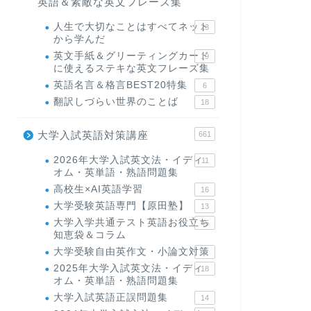
英語＆素敵な英文フレーズ集
人生で大切なことはすべてネット
23
から学んだ
英文手紙＆グリーティングカード
19
に使えるステキな英文フレーズ集
英語名言＆格言BEST20特集
6
翻訳しづらい世界のことば
18
大学入試英語対策講座
661
2026年大学入試英文法・イディ
11
オム・英単語・熟語問題集
高校生×AI英語学習
16
大学受験英語専門【原田塾】
13
大学入学共通テスト英語お役立ち
45
知恵袋＆コラム
大学受験自由英作文・小論文対策
8
2025年大学入試英文法・イディ
18
オム・英単語・熟語問題集
大学入試英語正誤問題集
14