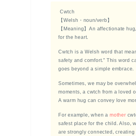
Cwtch
【Welsh・noun/verb】
【Meaning】An affectionate hug, a
for the heart.
Cwtch is a Welsh word that means
safety and comfort.” This word c
goes beyond a simple embrace.
Sometimes, we may be overwhelm
moments, a cwtch from a loved o
A warm hug can convey love mor
For example, when a
mother
cwtc
safest place for the child. Also,
are strongly connected, creating