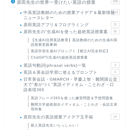
398
原田先生の世界一受けたい英語の授業
中高英語教師のための授業アイデア＆最新情報
169
ニュースレター
原田英語アプリ＆プログラミング
31
原田先生の"生成AIを使った超絶英語授業案
95
【生成AI活用英語教育】英語教師のための生成AI英
語授業実践事例
英語学習生成AIプロンプト【都立AI完全対応】
ChatGPT(生成AI)超絶英語授業案
英語句動詞(phrasal verbs)一覧
3
英語＆英会話学習に使えるプロンプト
6
日常英会話・GMARCH・早慶上智・難関国公立
22
大で“差がつく”英語イディオム・ことわざ・口
語表現365
英語フレーズ365を使った練習問題＆予想問題集
難関大学超絶頻出イディオム・ことわざ・会話文表
現特集
原田先生の英語授業アイデア玉手箱
24
新人英語先生いらっしゃい！