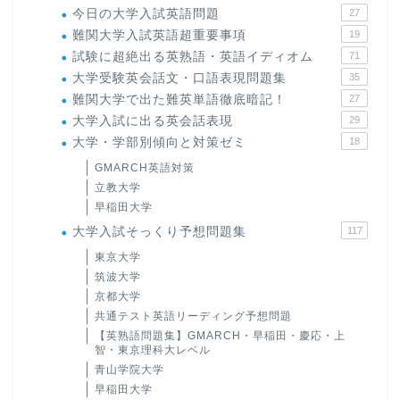
今日の大学入試英語問題
27
難関大学入試英語超重要事項
19
試験に超絶出る英熟語・英語イディオム
71
大学受験英会話文・口語表現問題集
35
難関大学で出た難英単語徹底暗記！
27
大学入試に出る英会話表現
29
大学・学部別傾向と対策ゼミ
18
GMARCH英語対策
立教大学
早稲田大学
大学入試そっくり予想問題集
117
東京大学
筑波大学
京都大学
共通テスト英語リーディング予想問題
【英熟語問題集】GMARCH・早稲田・慶応・上
智・東京理科大レベル
青山学院大学
早稲田大学