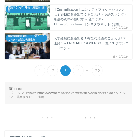
英語スラング・略語・流行語・新
【Enshittification】エンシティフィケーションと
語
は？SNSに超絶出てくる英会話・英語スラング・
略語の意味や使い方 ～音声つき～
TikTok,X,Facebook,インスタやネットに頻出！
30/12/2024
難関大学超絶頻出イディオム・こ
大学受験に超絶出る！有名な英語のことわざ100
とわざ・会話文表現特集
連発！～ENGLIAH PROVERBS 一覧PDFダウンロ
ードつき～
23/12/2024
...
1
2
3
4
22
HOME
"シン" itemid="https://www.haradaeigo.com/category/shin-speedhyogen/">"シ
ン"・英会話スピード表現