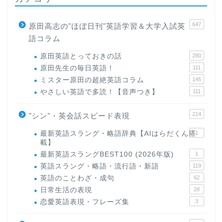
647
原田高志の"ほぼ日刊"英語学習＆大学入試英
語コラム
原田英語とっておきの話
280
原田先生の毎日英語！
111
ミスター原田の超絶英語コラム
145
やさしい英語で多読！【音声つき】
111
214
"シン"・英会話スピード表現
最新英語スラング・略語辞典【AIはらだくん搭
1
載】
最新英語スラングBEST100 (2026年版)
1
英語スラング・略語・流行語・新語
119
英語のことわざ・成句
62
日常生活の表現
28
恋愛英語表現・フレーズ集
3