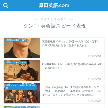
原田英語.com
― CATEGORY ―
“シン”・英会話スピード表現
英語のことわざ・成句
英語圏教養イディオム50選 ― 大学入試・仕事・
日常で即戦力になる【語源＆例文付き】
01/08/2025
英語のことわざ・成句
GMARCHレベル・大学入試に超絶出る英会話表現
ド定番200リスト
01/08/2025
英語スラング・略語・流行語・新
【mog / mogging】TikTokで超話題の新スラング
語
「mog」「mogging」「mog me」の意味は？SNS
でバズりまくりの英語スラングを徹底解説！
29/06/2025