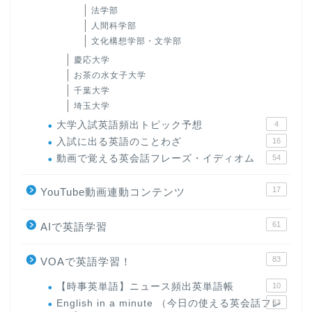
法学部
人間科学部
文化構想学部・文学部
慶応大学
お茶の水女子大学
千葉大学
埼玉大学
大学入試英語頻出トピック予想
4
入試に出る英語のことわざ
16
動画で覚える英会話フレーズ・イディオム
54
17
YouTube動画連動コンテンツ
61
AIで英語学習
83
VOAで英語学習！
【時事英単語】ニュース頻出英単語帳
10
English in a minute （今日の使える英会話フレ
63