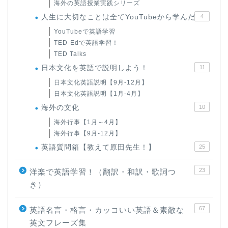
海外の英語授業実践シリーズ
人生に大切なことは全てYouTubeから学んだ
4
YouTubeで英語学習
TED-Edで英語学習！
TED Talks
日本文化を英語で説明しよう！
11
日本文化英語説明【9月-12月】
日本文化英語説明【1月-4月】
海外の文化
10
海外行事【1月～4月】
海外行事【9月-12月】
英語質問箱【教えて原田先生！】
25
23
洋楽で英語学習！（翻訳・和訳・歌詞つ
き）
67
英語名言・格言・カッコいい英語＆素敵な
英文フレーズ集