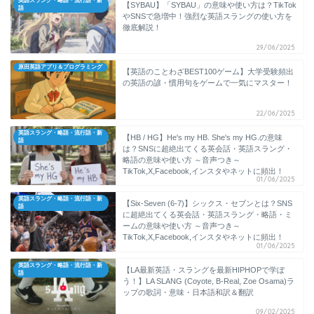
英語スラング・略語・流行語・新
【SYBAU】「SYBAU」の意味や使い方は？TikTok
語
やSNSで急増中！強烈な英語スラングの使い方を
徹底解説！
29/06/2025
原田英語アプリ＆プログラミング
【英語のことわざBEST100ゲーム】大学受験頻出
の英語の諺・慣用句をゲームで一気にマスター！
22/06/2025
英語スラング・略語・流行語・新
【HB / HG】He's my HB. She's my HG.の意味
語
は？SNSに超絶出てくる英会話・英語スラング・
略語の意味や使い方 ～音声つき～
TikTok,X,Facebook,インスタやネットに頻出！
01/06/2025
英語スラング・略語・流行語・新
【Six-Seven (6-7)】シックス・セブンとは？SNS
語
に超絶出てくる英会話・英語スラング・略語・ミ
ームの意味や使い方 ～音声つき～
TikTok,X,Facebook,インスタやネットに頻出！
01/06/2025
英語スラング・略語・流行語・新
【LA最新英語・スラングを最新HIPHOPで学ぼ
語
う！】LA SLANG (Coyote, B-Real, Zoe Osama)ラ
ップの歌詞・意味・日本語和訳＆翻訳
09/02/2025