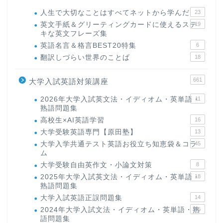
人生で大切なことはすべてネットから学んだ
23
英文手紙＆グリーティングカードに使えるステ
19
キな英文フレーズ集
英語名言＆格言BEST20特集
6
翻訳しづらい世界のことば
18
661
大学入試英語対策講座
2026年大学入試英文法・イディオム・英単語・
11
熟語問題集
高校生×AI英語学習
16
大学受験英語専門【原田塾】
13
大学入学共通テスト英語お役立ち知恵袋＆コラ
45
ム
大学受験自由英作文・小論文対策
8
2025年大学入試英文法・イディオム・英単語・
18
熟語問題集
大学入試英語正誤問題集
14
2024年大学入試文法・イディオム・英単語・熟
15
語問題集