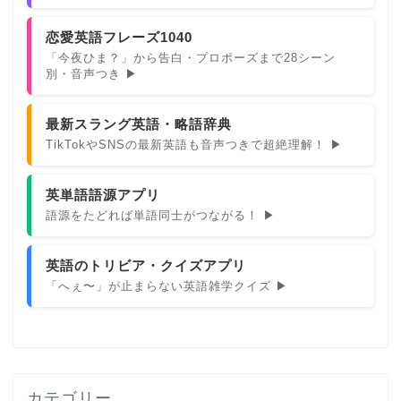
恋愛英語フレーズ1040
「今夜ひま？」から告白・プロポーズまで28シーン
別・音声つき ▶
最新スラング英語・略語辞典
TikTokやSNSの最新英語も音声つきで超絶理解！ ▶
英単語語源アプリ
語源をたどれば単語同士がつながる！ ▶
英語のトリビア・クイズアプリ
「へぇ〜」が止まらない英語雑学クイズ ▶
カテゴリー