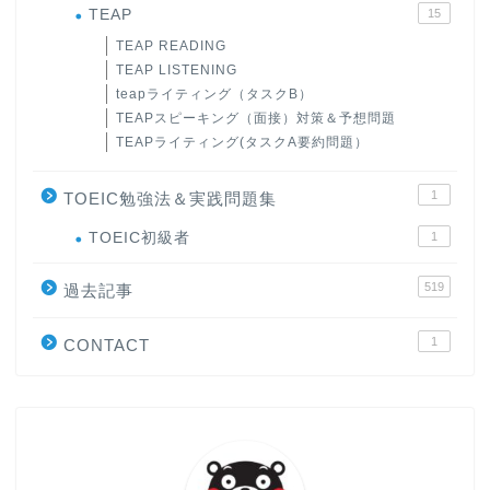
TEAP
15
TEAP READING
TEAP LISTENING
teapライティング（タスクB）
TEAPスピーキング（面接）対策＆予想問題
TEAPライティング(タスクA要約問題）
1
TOEIC勉強法＆実践問題集
ホーム
TOEIC初級者
1
519
原田高志の”ほぼ日刊”英語
過去記事
学習＆大学入試英語コラム
1
CONTACT
“シン”・英会話スピード表
現
大学入試英語対策講座