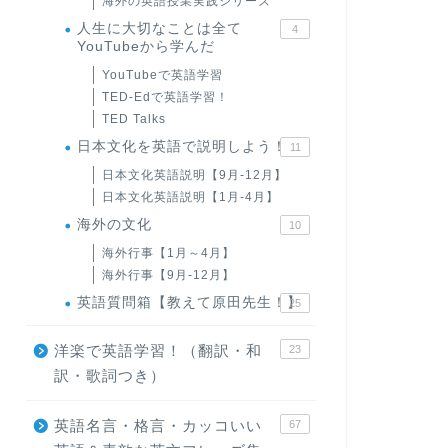
海外の英語授業実践シリーズ
人生に大切なことは全て
4
YouTubeから学んだ
YouTubeで英語学習
TED-Edで英語学習！
TED Talks
日本文化を英語で説明しよう！
11
日本文化英語説明【9月-12月】
日本文化英語説明【1月-4月】
海外の文化
10
海外行事【1月～4月】
海外行事【9月-12月】
英語質問箱【教えて原田先生！】
25
洋楽で英語学習！（翻訳・和
23
訳・歌詞つき）
英語名言・格言・カッコいい
67