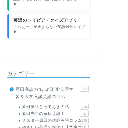
▶
英語のトリビア・クイズアプリ
「へぇ〜」が止まらない英語雑学クイズ
▶
カテゴリー
原田高志の"ほぼ日刊"英語学
647
習＆大学入試英語コラム
原田英語とっておきの話
280
原田先生の毎日英語！
111
ミスター原田の超絶英語コラム
145
やさしい英語で多読！【音声つ
111