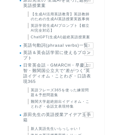
原田先生の"生成AIを使った超絶
95
英語授業案
【生成AI活用英語教育】英語教師
のための生成AI英語授業実践事例
英語学習生成AIプロンプト【都立
AI完全対応】
ChatGPT(生成AI)超絶英語授業案
英語句動詞(phrasal verbs)一覧
3
英語＆英会話学習に使えるプロン
6
プト
日常英会話・GMARCH・早慶上
22
智・難関国公立大で“差がつく”英
語イディオム・ことわざ・口語表
現365
英語フレーズ365を使った練習問
題＆予想問題集
難関大学超絶頻出イディオム・こ
とわざ・会話文表現特集
原田先生の英語授業アイデア玉手
24
箱
新人英語先生いらっしゃい！