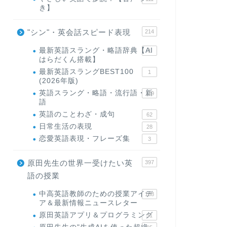
き】
"シン"・英会話スピード表現
214
最新英語スラング・略語辞典【AI
1
はらだくん搭載】
最新英語スラングBEST100
1
(2026年版)
英語スラング・略語・流行語・新
119
語
英語のことわざ・成句
62
日常生活の表現
28
恋愛英語表現・フレーズ集
3
原田先生の世界一受けたい英
397
語の授業
中高英語教師のための授業アイデ
168
ア＆最新情報ニュースレター
原田英語アプリ＆プログラミング
31