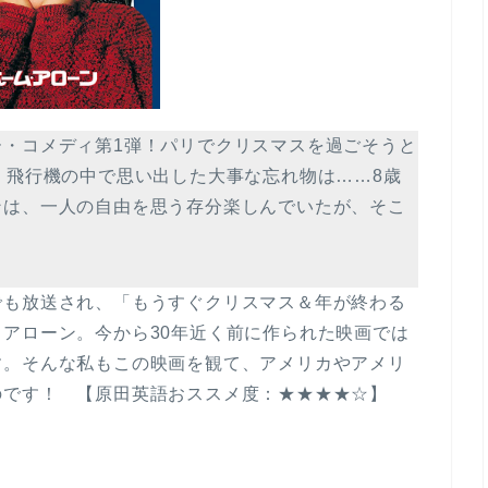
ー・コメディ第1弾！パリでクリスマスを過ごそうと
、飛行機の中で思い出した大事な忘れ物は……8歳
ンは、一人の自由を思う存分楽しんでいたが、そこ
でも放送され、「もうすぐクリスマス＆年が終わる
アローン。今から30年近く前に作られた映画では
す。そんな私もこの映画を観て、アメリカやアメリ
のです！ 【原田英語おススメ度：★★★★☆】