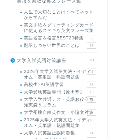
英語＆素敵な英文フレーズ集
人生で大切なことはすべてネット
23
から学んだ
英文手紙＆グリーティングカード
19
に使えるステキな英文フレーズ集
英語名言＆格言BEST20特集
6
翻訳しづらい世界のことば
18
大学入試英語対策講座
661
2026年大学入試英文法・イディ
11
オム・英単語・熟語問題集
高校生×AI英語学習
16
大学受験英語専門【原田塾】
13
大学入学共通テスト英語お役立ち
45
知恵袋＆コラム
大学受験自由英作文・小論文対策
8
2025年大学入試英文法・イディ
18
オム・英単語・熟語問題集
大学入試英語正誤問題集
14