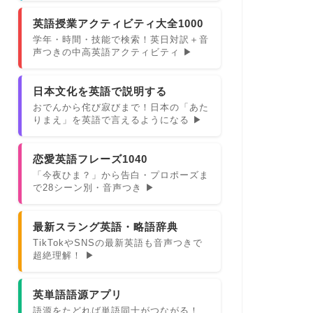
英語授業アクティビティ大全1000
学年・時間・技能で検索！英日対訳＋音
声つきの中高英語アクティビティ ▶
日本文化を英語で説明する
おでんから侘び寂びまで！日本の「あた
りまえ」を英語で言えるようになる ▶
恋愛英語フレーズ1040
「今夜ひま？」から告白・プロポーズま
で28シーン別・音声つき ▶
最新スラング英語・略語辞典
TikTokやSNSの最新英語も音声つきで
超絶理解！ ▶
英単語語源アプリ
語源をたどれば単語同士がつながる！