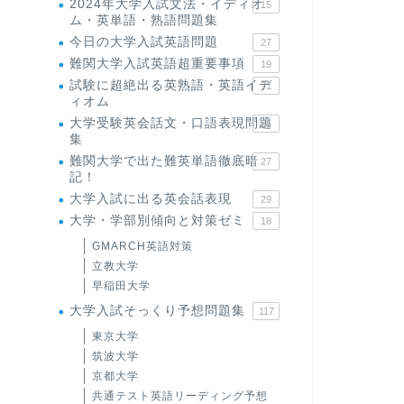
2024年大学入試文法・イディオ
15
ム・英単語・熟語問題集
今日の大学入試英語問題
27
難関大学入試英語超重要事項
19
試験に超絶出る英熟語・英語イデ
71
ィオム
大学受験英会話文・口語表現問題
35
集
難関大学で出た難英単語徹底暗
27
記！
大学入試に出る英会話表現
29
大学・学部別傾向と対策ゼミ
18
GMARCH英語対策
立教大学
早稲田大学
大学入試そっくり予想問題集
117
東京大学
筑波大学
京都大学
共通テスト英語リーディング予想