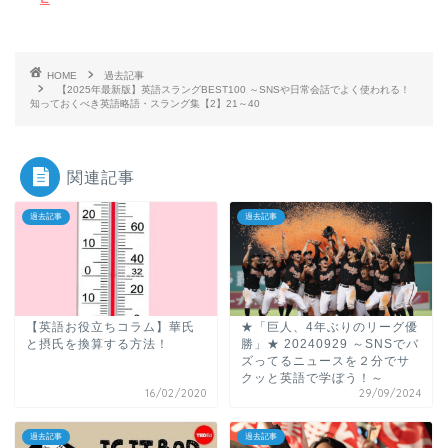
HOME
過去記事
【2025年最新版】英語スラングBEST100 ～SNSや日常会話でよく使われる！
知っておくべき英語略語・スラング集【2】21～40
関連記事
過去記事
過去記事
【英語お役立ちコラム】華氏
★「巨人、4年ぶりのリーグ優
と摂氏を換算する方法！
勝」★ 20240929 ～SNSでバ
ズってるニュースを２分でサ
クッと英語で学ぼう！～
16/02/2020
29/09/2024
過去記事
過去記事