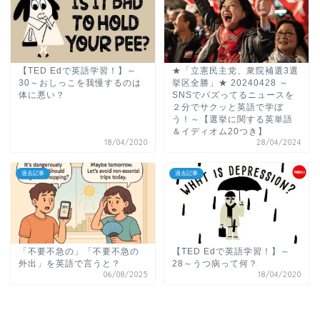
【TED Edで英語学習！】～
★「立憲民主党、衆院補選3選
30～おしっこを我慢するのは
挙区全勝」★ 20240428 ～
体に悪い？
SNSでバズってるニュースを
２分でサクッと英語で学ぼ
う！～【選挙に関する英単語
＆イディオム20つき】
18/04/2020
28/04/2024
過去記事
過去記事
ホーム
原田高志の”ほぼ日刊”英語
学習＆大学入試英語コラム
「不要不急の」「不要不急の
【TED Edで英語学習！】～
外出」を英語で言うと？
28～うつ病って何？
06/08/2025
18/04/2020
“シン”・英会話スピード表
現