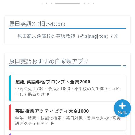
大学入試英語対策講座
原田英語X (旧twitter)
英語名言・格言・カッコい
い英語＆素敵な英文フレー
原田高志@高校の英語教師（@slangjiten）/ X
ズ集
過去記事
原田英語おすすめ自家製アプリ
CONTACT
超絶 英語学習プロンプト全集2000
中高の先生700・学ぶ人1000・小学校の先生300｜コピ
ーして貼るだけ ▶
英語授業アクティビティ大全1000
MENU
学年・時間・技能で検索！英日対訳＋音声つきの中高英
語アクティビティ ▶