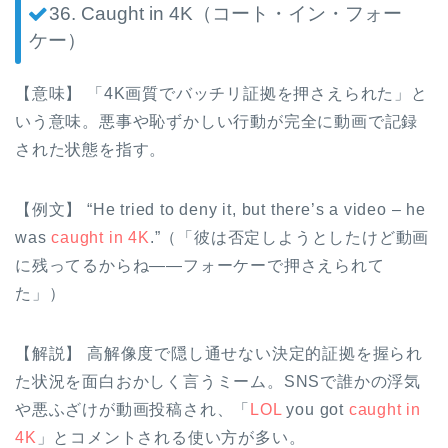
36. Caught in 4K（コート・イン・フォー
ケー）
【意味】 「4K画質でバッチリ証拠を押さえられた」と
いう意味。悪事や恥ずかしい行動が完全に動画で記録
された状態を指す。
【例文】 “He tried to deny it, but there’s a video – he
was
caught in 4K
.”（「彼は否定しようとしたけど動画
に残ってるからね――フォーケーで押さえられて
た」）
【解説】 高解像度で隠し通せない決定的証拠を握られ
た状況を面白おかしく言うミーム。SNSで誰かの浮気
や悪ふざけが動画投稿され、「
LOL
you got
caught in
4K
」とコメントされる使い方が多い。