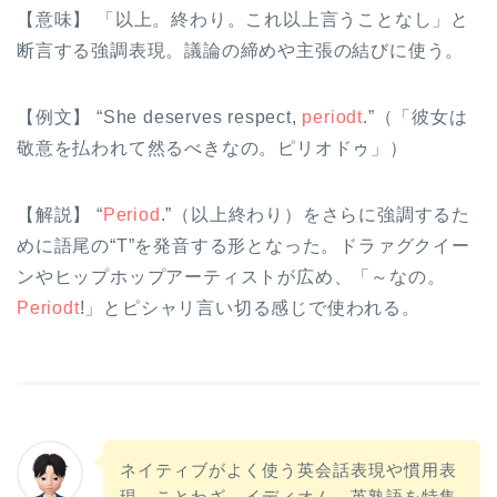
【意味】 「以上。終わり。これ以上言うことなし」と
断言する強調表現。議論の締めや主張の結びに使う。
【例文】 “She deserves respect,
periodt
.”（「彼女は
敬意を払われて然るべきなの。ピリオドゥ」）
【解説】 “
Period
.”（以上終わり）をさらに強調するた
めに語尾の“T”を発音する形となった。ドラァグクイー
ンやヒップホップアーティストが広め、「～なの。
Periodt
!」とピシャリ言い切る感じで使われる。
ネイティブがよく使う英会話表現や慣用表
現、ことわざ、イディオム、英熟語を特集