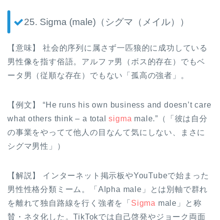
25. Sigma (male)（シグマ（メイル））
【意味】 社会的序列に属さず一匹狼的に成功している
男性像を指す俗語。アルファ男（ボス的存在）でもベ
ータ男（従順な存在）でもない「孤高の強者」。
【例文】 “He runs his own business and doesn’t care
what others think – a total
sigma
male.”（「彼は自分
の事業をやってて他人の目なんて気にしない、まさに
シグマ男性」）
【解説】 インターネット掲示板やYouTubeで始まった
男性性格分類ミーム。「Alpha male」とは別軸で群れ
を離れて独自路線を行く強者を「
Sigma
male」と称
賛・ネタ化した。TikTokでは自己啓発やジョーク両面