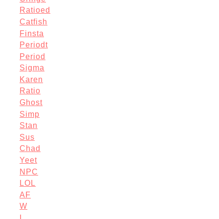
Ratioed
Catfish
Finsta
Periodt
Period
Sigma
Karen
Ratio
Ghost
Simp
Stan
Sus
Chad
Yeet
NPC
LOL
AF
W
L