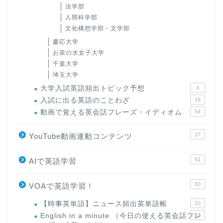
法学部
人間科学部
文化構想学部・文学部
慶応大学
お茶の水女子大学
千葉大学
埼玉大学
大学入試英語頻出トピック予想
4
入試に出る英語のことわざ
16
動画で覚える英会話フレーズ・イディオム
54
17
YouTube動画連動コンテンツ
61
AIで英語学習
83
VOAで英語学習！
【時事英単語】ニュース頻出英単語帳
10
English in a minute （今日の使える英会話フレ
63