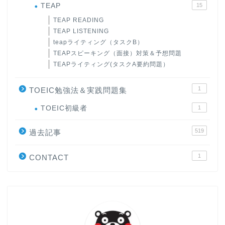
TEAP
15
TEAP READING
TEAP LISTENING
teapライティング（タスクB）
TEAPスピーキング（面接）対策＆予想問題
TEAPライティング(タスクA要約問題）
1
TOEIC勉強法＆実践問題集
ホーム
TOEIC初級者
1
519
過去記事
原田高志の”ほぼ日刊”英語
学習＆大学入試英語コラム
1
CONTACT
“シン”・英会話スピード表
現
大学入試英語対策講座