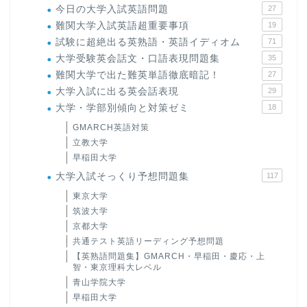
今日の大学入試英語問題
27
難関大学入試英語超重要事項
19
試験に超絶出る英熟語・英語イディオム
71
大学受験英会話文・口語表現問題集
35
難関大学で出た難英単語徹底暗記！
27
大学入試に出る英会話表現
29
大学・学部別傾向と対策ゼミ
18
GMARCH英語対策
立教大学
早稲田大学
大学入試そっくり予想問題集
117
東京大学
筑波大学
京都大学
共通テスト英語リーディング予想問題
【英熟語問題集】GMARCH・早稲田・慶応・上
智・東京理科大レベル
青山学院大学
早稲田大学