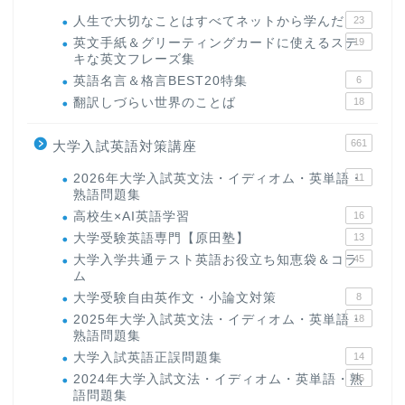
人生で大切なことはすべてネットから学んだ
23
英文手紙＆グリーティングカードに使えるステ
19
キな英文フレーズ集
英語名言＆格言BEST20特集
6
翻訳しづらい世界のことば
18
661
大学入試英語対策講座
2026年大学入試英文法・イディオム・英単語・
11
熟語問題集
高校生×AI英語学習
16
大学受験英語専門【原田塾】
13
大学入学共通テスト英語お役立ち知恵袋＆コラ
45
ム
大学受験自由英作文・小論文対策
8
2025年大学入試英文法・イディオム・英単語・
18
熟語問題集
大学入試英語正誤問題集
14
2024年大学入試文法・イディオム・英単語・熟
15
語問題集