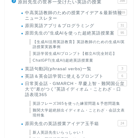
398
原田先生の世界一受けたい英語の授業
中高英語教師のための授業アイデア＆最新情報
169
ニュースレター
原田英語アプリ＆プログラミング
31
原田先生の"生成AIを使った超絶英語授業案
95
【生成AI活用英語教育】英語教師のための生成AI英
語授業実践事例
英語学習生成AIプロンプト【都立AI完全対応】
ChatGPT(生成AI)超絶英語授業案
英語句動詞(phrasal verbs)一覧
3
英語＆英会話学習に使えるプロンプト
6
日常英会話・GMARCH・早慶上智・難関国公立
22
大で“差がつく”英語イディオム・ことわざ・口
語表現365
英語フレーズ365を使った練習問題＆予想問題集
難関大学超絶頻出イディオム・ことわざ・会話文表
現特集
原田先生の英語授業アイデア玉手箱
24
新人英語先生いらっしゃい！