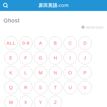
原田英語.com
Ghost
06/05/2024
ALL
0-9
A
B
C
D
E
F
G
H
I
J
K
L
M
N
O
P
Q
R
S
T
U
V
W
X
Y
Z