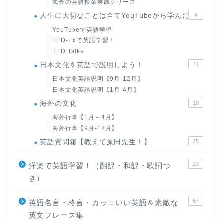
海外の英語授業実践シリーズ
人生に大切なことは全てYouTubeから学んだ
4
YouTubeで英語学習
TED-Edで英語学習！
TED Talks
日本文化を英語で説明しよう！
11
日本文化英語説明【9月-12月】
日本文化英語説明【1月-4月】
海外の文化
10
海外行事【1月～4月】
海外行事【9月-12月】
英語質問箱【教えて原田先生！】
25
23
洋楽で英語学習！（翻訳・和訳・歌詞つ
き）
67
英語名言・格言・カッコいい英語＆素敵な
英文フレーズ集