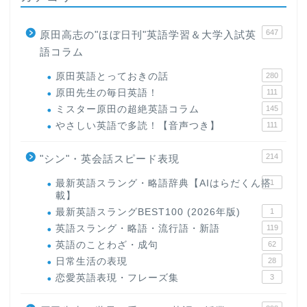
647
原田高志の"ほぼ日刊"英語学習＆大学入試英
語コラム
原田英語とっておきの話
280
原田先生の毎日英語！
111
ミスター原田の超絶英語コラム
145
やさしい英語で多読！【音声つき】
111
214
"シン"・英会話スピード表現
最新英語スラング・略語辞典【AIはらだくん搭
1
載】
最新英語スラングBEST100 (2026年版)
1
英語スラング・略語・流行語・新語
119
英語のことわざ・成句
62
日常生活の表現
28
恋愛英語表現・フレーズ集
3