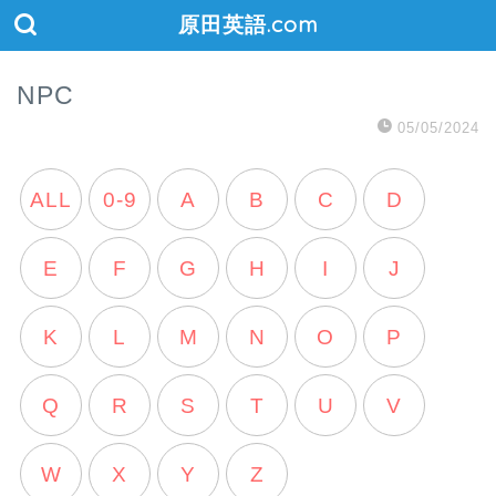
原田英語.com
NPC
05/05/2024
ALL
0-9
A
B
C
D
E
F
G
H
I
J
K
L
M
N
O
P
Q
R
S
T
U
V
W
X
Y
Z