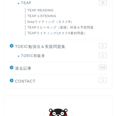
TEAP
15
TEAP READING
TEAP LISTENING
teapライティング（タスクB）
TEAPスピーキング（面接）対策＆予想問題
TEAPライティング(タスクA要約問題）
1
TOEIC勉強法＆実践問題集
ホーム
TOEIC初級者
1
519
過去記事
原田高志の”ほぼ日刊”英語
学習＆大学入試英語コラム
1
CONTACT
“シン”・英会話スピード表
現
大学入試英語対策講座