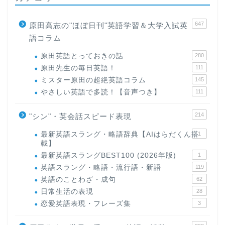
647
原田高志の"ほぼ日刊"英語学習＆大学入試英
語コラム
原田英語とっておきの話
280
原田先生の毎日英語！
111
ミスター原田の超絶英語コラム
145
やさしい英語で多読！【音声つき】
111
214
"シン"・英会話スピード表現
最新英語スラング・略語辞典【AIはらだくん搭
1
載】
最新英語スラングBEST100 (2026年版)
1
英語スラング・略語・流行語・新語
119
英語のことわざ・成句
62
日常生活の表現
28
恋愛英語表現・フレーズ集
3