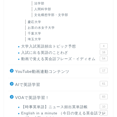
法学部
人間科学部
文化構想学部・文学部
慶応大学
お茶の水女子大学
千葉大学
埼玉大学
大学入試英語頻出トピック予想
4
入試に出る英語のことわざ
16
動画で覚える英会話フレーズ・イディオム
54
17
YouTube動画連動コンテンツ
61
AIで英語学習
83
VOAで英語学習！
【時事英単語】ニュース頻出英単語帳
10
English in a minute （今日の使える英会話フレ
63