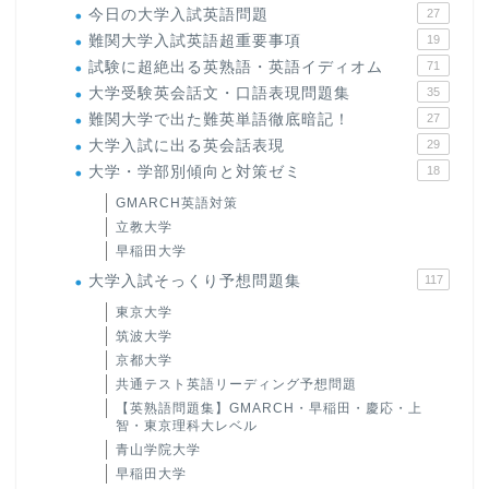
今日の大学入試英語問題
27
難関大学入試英語超重要事項
19
試験に超絶出る英熟語・英語イディオム
71
大学受験英会話文・口語表現問題集
35
難関大学で出た難英単語徹底暗記！
27
大学入試に出る英会話表現
29
大学・学部別傾向と対策ゼミ
18
GMARCH英語対策
立教大学
早稲田大学
大学入試そっくり予想問題集
117
東京大学
筑波大学
京都大学
共通テスト英語リーディング予想問題
【英熟語問題集】GMARCH・早稲田・慶応・上
智・東京理科大レベル
青山学院大学
早稲田大学