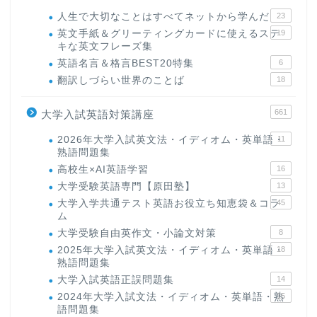
人生で大切なことはすべてネットから学んだ
23
英文手紙＆グリーティングカードに使えるステ
19
キな英文フレーズ集
英語名言＆格言BEST20特集
6
翻訳しづらい世界のことば
18
661
大学入試英語対策講座
2026年大学入試英文法・イディオム・英単語・
11
熟語問題集
高校生×AI英語学習
16
大学受験英語専門【原田塾】
13
大学入学共通テスト英語お役立ち知恵袋＆コラ
45
ム
大学受験自由英作文・小論文対策
8
2025年大学入試英文法・イディオム・英単語・
18
熟語問題集
大学入試英語正誤問題集
14
2024年大学入試文法・イディオム・英単語・熟
15
語問題集