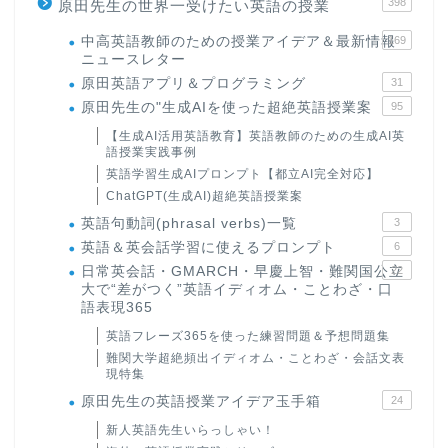
398
原田先生の世界一受けたい英語の授業
中高英語教師のための授業アイデア＆最新情報
169
ニュースレター
原田英語アプリ＆プログラミング
31
原田先生の"生成AIを使った超絶英語授業案
95
【生成AI活用英語教育】英語教師のための生成AI英
語授業実践事例
英語学習生成AIプロンプト【都立AI完全対応】
ChatGPT(生成AI)超絶英語授業案
英語句動詞(phrasal verbs)一覧
3
英語＆英会話学習に使えるプロンプト
6
日常英会話・GMARCH・早慶上智・難関国公立
22
大で“差がつく”英語イディオム・ことわざ・口
語表現365
英語フレーズ365を使った練習問題＆予想問題集
難関大学超絶頻出イディオム・ことわざ・会話文表
現特集
原田先生の英語授業アイデア玉手箱
24
新人英語先生いらっしゃい！