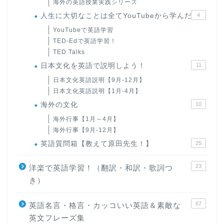
海外の英語授業実践シリーズ
人生に大切なことは全てYouTubeから学んだ
4
YouTubeで英語学習
TED-Edで英語学習！
TED Talks
日本文化を英語で説明しよう！
11
日本文化英語説明【9月-12月】
日本文化英語説明【1月-4月】
海外の文化
10
海外行事【1月～4月】
海外行事【9月-12月】
英語質問箱【教えて原田先生！】
25
23
洋楽で英語学習！（翻訳・和訳・歌詞つ
き）
67
英語名言・格言・カッコいい英語＆素敵な
英文フレーズ集