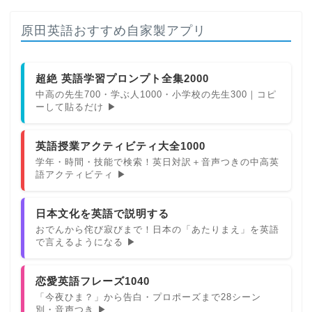
原田英語おすすめ自家製アプリ
超絶 英語学習プロンプト全集2000
中高の先生700・学ぶ人1000・小学校の先生300｜コピ
ーして貼るだけ ▶
英語授業アクティビティ大全1000
学年・時間・技能で検索！英日対訳＋音声つきの中高英
語アクティビティ ▶
日本文化を英語で説明する
おでんから侘び寂びまで！日本の「あたりまえ」を英語
で言えるようになる ▶
恋愛英語フレーズ1040
「今夜ひま？」から告白・プロポーズまで28シーン
別・音声つき ▶