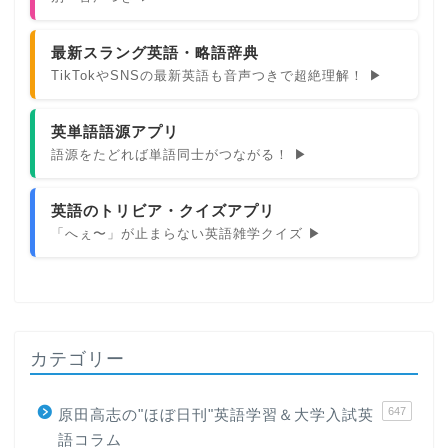
最新スラング英語・略語辞典
TikTokやSNSの最新英語も音声つきで超絶理解！ ▶
英単語語源アプリ
語源をたどれば単語同士がつながる！ ▶
英語のトリビア・クイズアプリ
「へぇ〜」が止まらない英語雑学クイズ ▶
カテゴリー
647
原田高志の"ほぼ日刊"英語学習＆大学入試英
語コラム