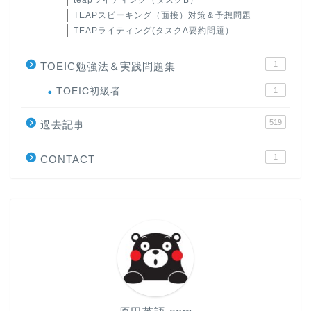
teapライティング（タスクB）
TEAPスピーキング（面接）対策＆予想問題
TEAPライティング(タスクA要約問題）
1
TOEIC勉強法＆実践問題集
ホーム
TOEIC初級者
1
519
過去記事
原田高志の”ほぼ日刊”英語
学習＆大学入試英語コラム
1
CONTACT
“シン”・英会話スピード表
現
大学入試英語対策講座
英語名言・格言・カッコい
い英語＆素敵な英文フレー
ズ集