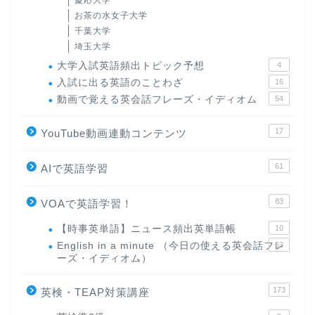
慶応大学
お茶の水女子大学
千葉大学
埼玉大学
大学入試英語頻出トピック予想
4
入試に出る英語のことわざ
16
動画で覚える英会話フレーズ・イディオム
54
17
YouTube動画連動コンテンツ
61
AIで英語学習
83
VOAで英語学習！
【時事英単語】ニュース頻出英単語帳
10
English in a minute （今日の使える英会話フレ
63
ーズ・イディオム）
173
英検・TEAP対策講座