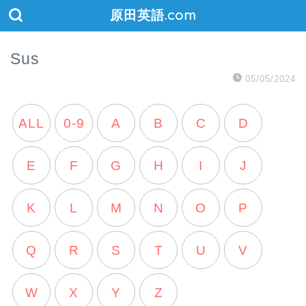
原田英語.com
Sus
05/05/2024
ALL
0-9
A
B
C
D
E
F
G
H
I
J
K
L
M
N
O
P
Q
R
S
T
U
V
W
X
Y
Z