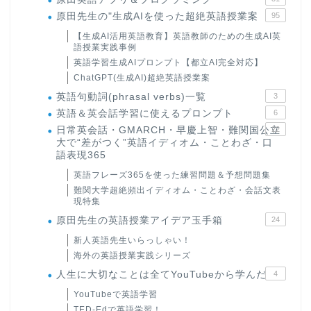
原田先生の"生成AIを使った超絶英語授業案
95
【生成AI活用英語教育】英語教師のための生成AI英
語授業実践事例
英語学習生成AIプロンプト【都立AI完全対応】
ChatGPT(生成AI)超絶英語授業案
英語句動詞(phrasal verbs)一覧
3
英語＆英会話学習に使えるプロンプト
6
日常英会話・GMARCH・早慶上智・難関国公立
22
大で“差がつく”英語イディオム・ことわざ・口
語表現365
英語フレーズ365を使った練習問題＆予想問題集
難関大学超絶頻出イディオム・ことわざ・会話文表
現特集
原田先生の英語授業アイデア玉手箱
24
新人英語先生いらっしゃい！
海外の英語授業実践シリーズ
人生に大切なことは全てYouTubeから学んだ
4
YouTubeで英語学習
TED-Edで英語学習！