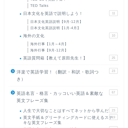
TED Talks
日本文化を英語で説明しよう！
11
日本文化英語説明【9月-12月】
日本文化英語説明【1月-4月】
海外の文化
10
海外行事【1月～4月】
海外行事【9月-12月】
英語質問箱【教えて原田先生！】
25
23
洋楽で英語学習！（翻訳・和訳・歌詞つ
き）
67
英語名言・格言・カッコいい英語＆素敵な
英文フレーズ集
人生で大切なことはすべてネットから学んだ
23
英文手紙＆グリーティングカードに使えるステ
19
キな英文フレーズ集