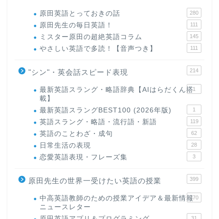
原田英語とっておきの話
280
原田先生の毎日英語！
111
ミスター原田の超絶英語コラム
145
やさしい英語で多読！【音声つき】
111
214
"シン"・英会話スピード表現
最新英語スラング・略語辞典【AIはらだくん搭
1
載】
最新英語スラングBEST100 (2026年版)
1
英語スラング・略語・流行語・新語
119
英語のことわざ・成句
62
日常生活の表現
28
恋愛英語表現・フレーズ集
3
399
原田先生の世界一受けたい英語の授業
中高英語教師のための授業アイデア＆最新情報
170
ニュースレター
原田英語アプリ＆プログラミング
31