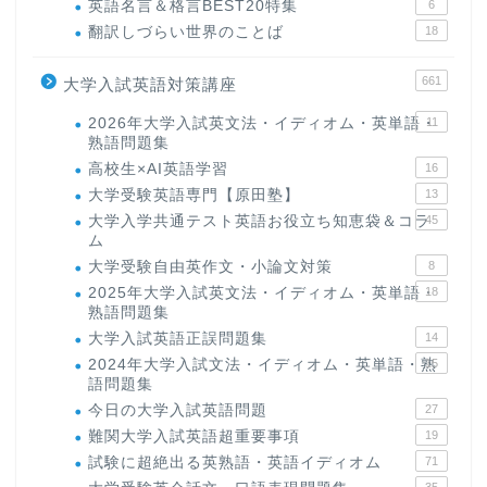
英語名言＆格言BEST20特集
6
翻訳しづらい世界のことば
18
661
大学入試英語対策講座
2026年大学入試英文法・イディオム・英単語・
11
熟語問題集
高校生×AI英語学習
16
大学受験英語専門【原田塾】
13
大学入学共通テスト英語お役立ち知恵袋＆コラ
45
ム
大学受験自由英作文・小論文対策
8
2025年大学入試英文法・イディオム・英単語・
18
熟語問題集
大学入試英語正誤問題集
14
2024年大学入試文法・イディオム・英単語・熟
15
語問題集
今日の大学入試英語問題
27
難関大学入試英語超重要事項
19
試験に超絶出る英熟語・英語イディオム
71