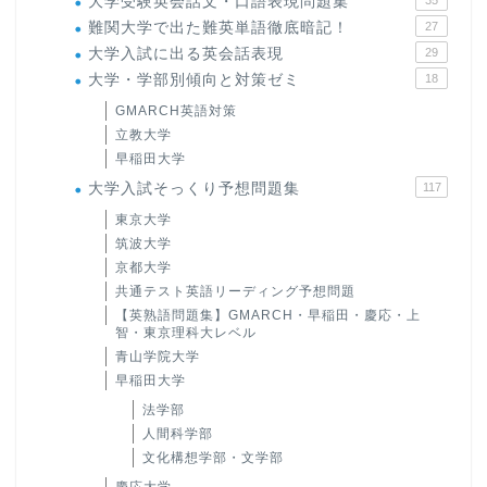
大学受験英会話文・口語表現問題集
35
難関大学で出た難英単語徹底暗記！
27
大学入試に出る英会話表現
29
大学・学部別傾向と対策ゼミ
18
GMARCH英語対策
立教大学
早稲田大学
大学入試そっくり予想問題集
117
東京大学
筑波大学
京都大学
共通テスト英語リーディング予想問題
【英熟語問題集】GMARCH・早稲田・慶応・上
智・東京理科大レベル
青山学院大学
早稲田大学
法学部
人間科学部
文化構想学部・文学部