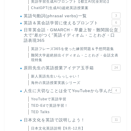
英語学習生成AIプロンプト【都立AI完全対応】
ChatGPT(生成AI)超絶英語授業案
英語句動詞(phrasal verbs)一覧
3
英語＆英会話学習に使えるプロンプト
6
日常英会話・GMARCH・早慶上智・難関国公立
22
大で“差がつく”英語イディオム・ことわざ・口
語表現365
英語フレーズ365を使った練習問題＆予想問題集
難関大学超絶頻出イディオム・ことわざ・会話文表
現特集
原田先生の英語授業アイデア玉手箱
24
新人英語先生いらっしゃい！
海外の英語授業実践シリーズ
人生に大切なことは全てYouTubeから学んだ
4
YouTubeで英語学習
TED-Edで英語学習！
TED Talks
日本文化を英語で説明しよう！
11
日本文化英語説明【9月-12月】