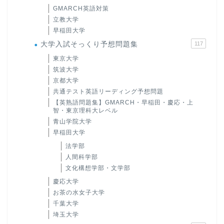
GMARCH英語対策
立教大学
早稲田大学
大学入試そっくり予想問題集
117
東京大学
筑波大学
京都大学
共通テスト英語リーディング予想問題
【英熟語問題集】GMARCH・早稲田・慶応・上
智・東京理科大レベル
青山学院大学
早稲田大学
法学部
人間科学部
文化構想学部・文学部
慶応大学
お茶の水女子大学
千葉大学
埼玉大学