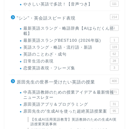
やさしい英語で多読！【音声つき】
111
214
"シン"・英会話スピード表現
最新英語スラング・略語辞典【AIはらだくん搭
1
載】
最新英語スラングBEST100 (2026年版)
1
英語スラング・略語・流行語・新語
119
英語のことわざ・成句
62
日常生活の表現
28
恋愛英語表現・フレーズ集
3
400
原田先生の世界一受けたい英語の授業
中高英語教師のための授業アイデア＆最新情報
171
ニュースレター
原田英語アプリ＆プログラミング
31
原田先生の"生成AIを使った超絶英語授業案
95
【生成AI活用英語教育】英語教師のための生成AI英
語授業実践事例