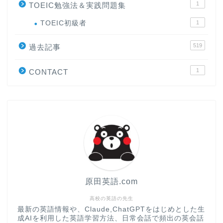
1
TOEIC勉強法＆実践問題集
ホーム
TOEIC初級者
1
519
原田高志の”ほぼ日刊”英語
過去記事
学習＆大学入試英語コラム
1
CONTACT
“シン”・英会話スピード表
現
大学入試英語対策講座
英語名言・格言・カッコい
い英語＆素敵な英文フレー
ズ集
原田英語.com
過去記事
高校の英語の先生
最新の英語情報や、Claude,ChatGPTをはじめとした生
成AIを利用した英語学習方法、日常会話で頻出の英会話