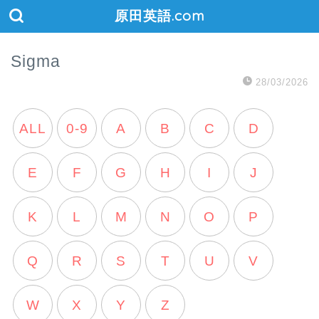
原田英語.com
Sigma
28/03/2026
ALL
0-9
A
B
C
D
E
F
G
H
I
J
K
L
M
N
O
P
Q
R
S
T
U
V
W
X
Y
Z