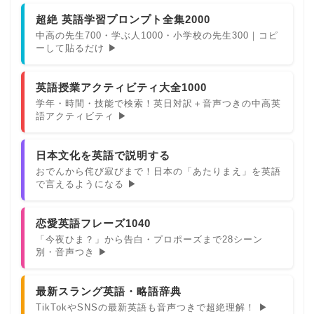
超絶 英語学習プロンプト全集2000
中高の先生700・学ぶ人1000・小学校の先生300｜コピ
ーして貼るだけ ▶
英語授業アクティビティ大全1000
学年・時間・技能で検索！英日対訳＋音声つきの中高英
語アクティビティ ▶
日本文化を英語で説明する
おでんから侘び寂びまで！日本の「あたりまえ」を英語
で言えるようになる ▶
恋愛英語フレーズ1040
「今夜ひま？」から告白・プロポーズまで28シーン
別・音声つき ▶
最新スラング英語・略語辞典
TikTokやSNSの最新英語も音声つきで超絶理解！ ▶