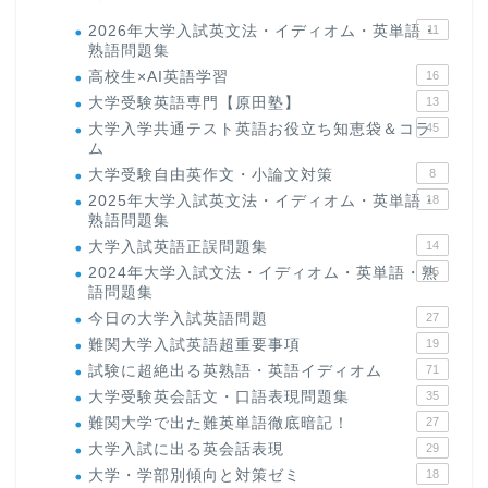
2026年大学入試英文法・イディオム・英単語・
11
熟語問題集
高校生×AI英語学習
16
大学受験英語専門【原田塾】
13
大学入学共通テスト英語お役立ち知恵袋＆コラ
45
ム
大学受験自由英作文・小論文対策
8
2025年大学入試英文法・イディオム・英単語・
18
熟語問題集
大学入試英語正誤問題集
14
2024年大学入試文法・イディオム・英単語・熟
15
語問題集
今日の大学入試英語問題
27
難関大学入試英語超重要事項
19
試験に超絶出る英熟語・英語イディオム
71
大学受験英会話文・口語表現問題集
35
難関大学で出た難英単語徹底暗記！
27
大学入試に出る英会話表現
29
大学・学部別傾向と対策ゼミ
18