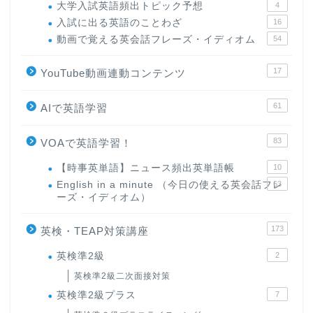
大学入試英語頻出トピック予想
4
入試に出る英語のことわざ
16
動画で覚える英会話フレーズ・イディオム
54
17
YouTube動画連動コンテンツ
61
AIで英語学習
83
VOAで英語学習！
【時事英単語】ニュース頻出英単語帳
10
English in a minute （今日の使える英会話フレ
63
ーズ・イディオム）
173
英検・TEAP対策講座
英検準2級
2
英検準2級二次面接対策
英検準2級プラス
7