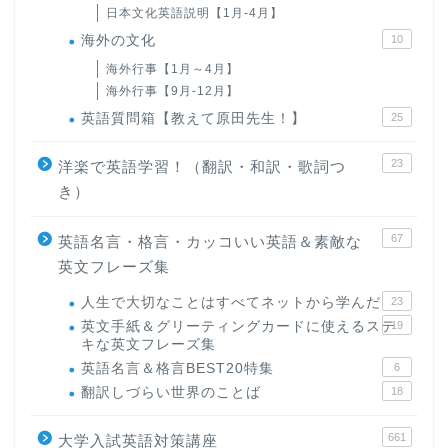
日本文化英語説明【1月-4月】
海外の文化
10
海外行事【1月～4月】
海外行事【9月-12月】
英語質問箱【教えて原田先生！】
25
23
洋楽で英語学習！（翻訳・和訳・歌詞つ
き）
67
英語名言・格言・カッコいい英語＆素敵な
英文フレーズ集
人生で大切なことはすべてネットから学んだ
23
英文手紙＆グリーティングカードに使えるステ
19
キな英文フレーズ集
英語名言＆格言BEST20特集
6
翻訳しづらい世界のことば
18
661
大学入試英語対策講座