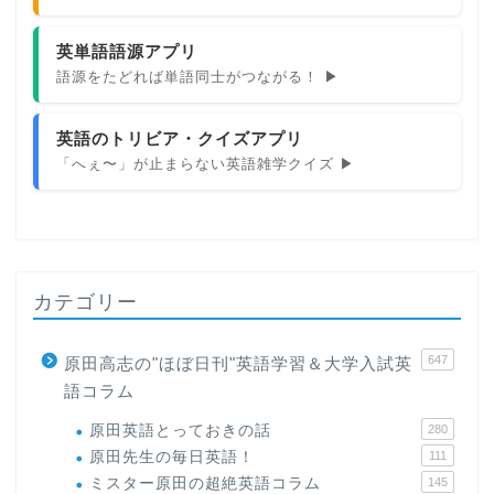
英単語語源アプリ
語源をたどれば単語同士がつながる！ ▶
英語のトリビア・クイズアプリ
「へぇ〜」が止まらない英語雑学クイズ ▶
カテゴリー
647
原田高志の"ほぼ日刊"英語学習＆大学入試英
語コラム
原田英語とっておきの話
280
原田先生の毎日英語！
111
ミスター原田の超絶英語コラム
145