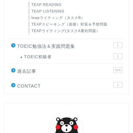
TEAP READING
TEAP LISTENING
teapライティング（タスクB）
TEAPスピーキング（面接）対策＆予想問題
TEAPライティング(タスクA要約問題）
1
TOEIC勉強法＆実践問題集
ホーム
TOEIC初級者
1
519
原田高志の”ほぼ日刊”英語
過去記事
学習＆大学入試英語コラム
1
CONTACT
“シン”・英会話スピード表
現
大学入試英語対策講座