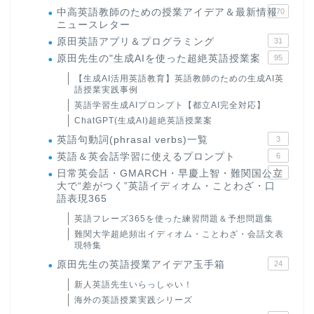
中高英語教師のための授業アイデア＆最新情報
170
ニュースレター
原田英語アプリ＆プログラミング
31
原田先生の"生成AIを使った超絶英語授業案
95
【生成AI活用英語教育】英語教師のための生成AI英
語授業実践事例
英語学習生成AIプロンプト【都立AI完全対応】
ChatGPT(生成AI)超絶英語授業案
英語句動詞(phrasal verbs)一覧
3
英語＆英会話学習に使えるプロンプト
6
日常英会話・GMARCH・早慶上智・難関国公立
22
大で“差がつく”英語イディオム・ことわざ・口
語表現365
英語フレーズ365を使った練習問題＆予想問題集
難関大学超絶頻出イディオム・ことわざ・会話文表
現特集
原田先生の英語授業アイデア玉手箱
24
新人英語先生いらっしゃい！
海外の英語授業実践シリーズ