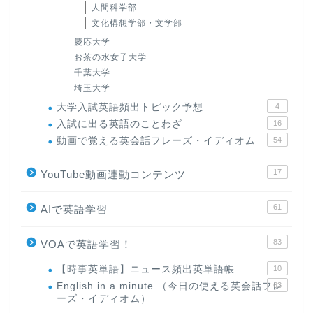
人間科学部
文化構想学部・文学部
慶応大学
お茶の水女子大学
千葉大学
埼玉大学
大学入試英語頻出トピック予想
4
入試に出る英語のことわざ
16
動画で覚える英会話フレーズ・イディオム
54
17
YouTube動画連動コンテンツ
61
AIで英語学習
83
VOAで英語学習！
【時事英単語】ニュース頻出英単語帳
10
English in a minute （今日の使える英会話フレ
63
ーズ・イディオム）