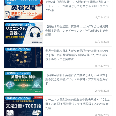
英検2級リーディング対策＆予想
英検2級「明日試験」でも間に合う禁断の裏技＆チ
問題
ートシート！25問落としても受かる直前テクニッ
ク27個
17/05/2026
大学受験英語専門【原田塾】
【高校２年生必読】英語リスニング学習の極意完
全版｜音読・シャドーイング・神YouTubeまで全
網羅
29/04/2026
原田英語とっておきの話
世界一勤勉な日本人がなぜ英語だけは伸びないの
か｜第二言語習得論×認知科学が暴いた7つの認知
ボトルネックと突破法
29/04/2026
原田英語とっておきの話
【科学が証明】英語音読の効果と正しいやり方｜
脳を変える最強メソッド＆教材・アプリ完全ガイ
ド
29/03/2026
原田英語とっておきの話
ジーニアス英和辞典の編集者中邑光男氏が「文法1
冊＋7000語英語学習法」で英語界隈をざわつかせ
た話
28/03/2026