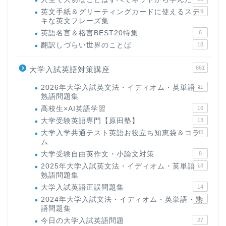
英文手紙＆グリーティングカードに使えるステ
19
キな英文フレーズ集
英語名言＆格言BEST20特集
6
翻訳しづらい世界のことば
18
661
大学入試英語対策講座
2026年大学入試英文法・イディオム・英単語・
11
熟語問題集
高校生×AI英語学習
16
大学受験英語専門【原田塾】
13
大学入学共通テスト英語お役立ち知恵袋＆コラ
45
ム
大学受験自由英作文・小論文対策
8
2025年大学入試英文法・イディオム・英単語・
18
熟語問題集
大学入試英語正誤問題集
14
2024年大学入試文法・イディオム・英単語・熟
15
語問題集
今日の大学入試英語問題
27