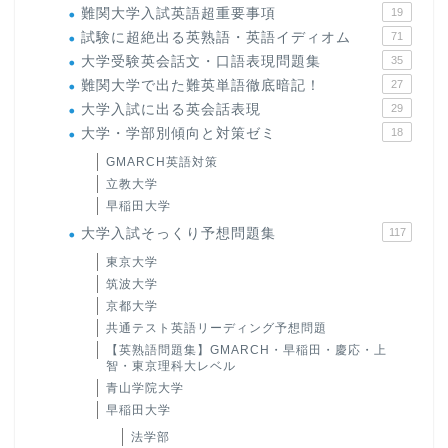
難関大学入試英語超重要事項
19
試験に超絶出る英熟語・英語イディオム
71
大学受験英会話文・口語表現問題集
35
難関大学で出た難英単語徹底暗記！
27
大学入試に出る英会話表現
29
大学・学部別傾向と対策ゼミ
18
GMARCH英語対策
立教大学
早稲田大学
大学入試そっくり予想問題集
117
東京大学
筑波大学
京都大学
共通テスト英語リーディング予想問題
【英熟語問題集】GMARCH・早稲田・慶応・上
智・東京理科大レベル
青山学院大学
早稲田大学
法学部