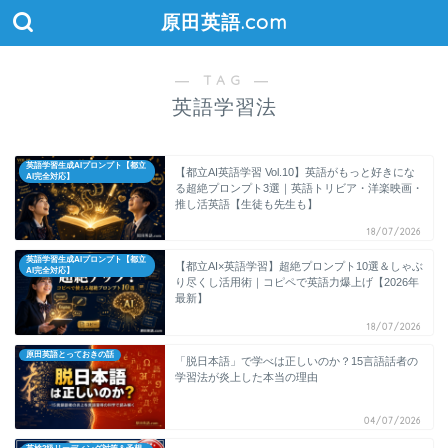
原田英語.com
― TAG ―
英語学習法
英語学習生成AIプロンプト【都立
【都立AI英語学習 Vol.10】英語がもっと好きにな
AI完全対応】
る超絶プロンプト3選｜英語トリビア・洋楽映画・
推し活英語【生徒も先生も】
18/07/2026
英語学習生成AIプロンプト【都立
【都立AI×英語学習】超絶プロンプト10選＆しゃぶ
AI完全対応】
り尽くし活用術｜コピペで英語力爆上げ【2026年
最新】
18/07/2026
原田英語とっておきの話
「脱日本語」で学べは正しいのか？15言語話者の
学習法が炎上した本当の理由
04/07/2026