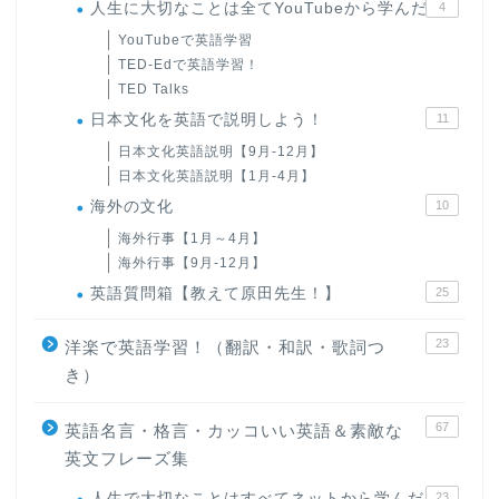
人生に大切なことは全てYouTubeから学んだ
4
YouTubeで英語学習
TED-Edで英語学習！
TED Talks
日本文化を英語で説明しよう！
11
日本文化英語説明【9月-12月】
日本文化英語説明【1月-4月】
海外の文化
10
海外行事【1月～4月】
海外行事【9月-12月】
英語質問箱【教えて原田先生！】
25
23
洋楽で英語学習！（翻訳・和訳・歌詞つ
き）
67
英語名言・格言・カッコいい英語＆素敵な
英文フレーズ集
人生で大切なことはすべてネットから学んだ
23