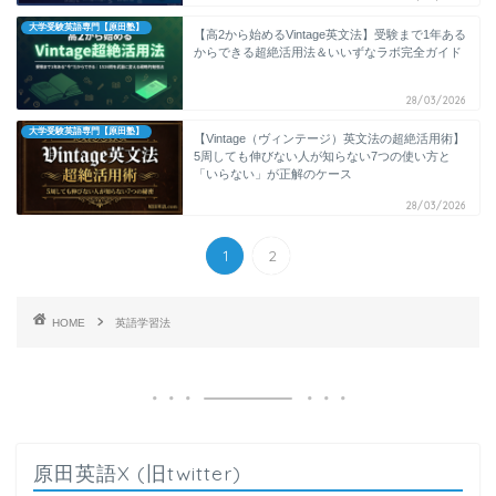
大学受験英語専門【原田塾】
【高2から始めるVintage英文法】受験まで1年ある
からできる超絶活用法＆いいずなラボ完全ガイド
28/03/2026
大学受験英語専門【原田塾】
【Vintage（ヴィンテージ）英文法の超絶活用術】
5周しても伸びない人が知らない7つの使い方と
「いらない」が正解のケース
28/03/2026
1
2
HOME
英語学習法
原田英語X (旧twitter)