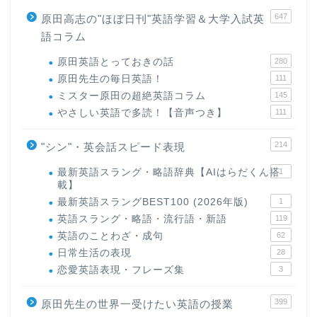
647
原田高志の"ほぼ日刊"英語学習＆大学入試英
語コラム
原田英語とっておきの話
280
原田先生の毎日英語！
111
ミスター原田の超絶英語コラム
145
やさしい英語で多読！【音声つき】
111
214
"シン"・英会話スピード表現
最新英語スラング・略語辞典【AIはらだくん搭
1
載】
最新英語スラングBEST100 (2026年版)
1
英語スラング・略語・流行語・新語
119
英語のことわざ・成句
62
日常生活の表現
28
恋愛英語表現・フレーズ集
3
399
原田先生の世界一受けたい英語の授業