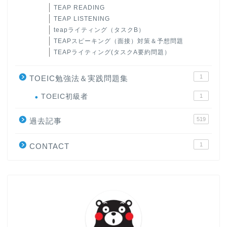
TEAP READING
TEAP LISTENING
teapライティング（タスクB）
TEAPスピーキング（面接）対策＆予想問題
TEAPライティング(タスクA要約問題）
1
TOEIC勉強法＆実践問題集
ホーム
TOEIC初級者
1
519
原田高志の”ほぼ日刊”英語
過去記事
学習＆大学入試英語コラム
1
CONTACT
“シン”・英会話スピード表
現
大学入試英語対策講座