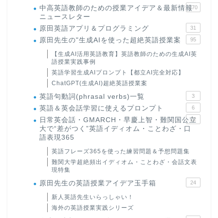
中高英語教師のための授業アイデア＆最新情報
170
ニュースレター
原田英語アプリ＆プログラミング
31
原田先生の"生成AIを使った超絶英語授業案
95
【生成AI活用英語教育】英語教師のための生成AI英
語授業実践事例
英語学習生成AIプロンプト【都立AI完全対応】
ChatGPT(生成AI)超絶英語授業案
英語句動詞(phrasal verbs)一覧
3
英語＆英会話学習に使えるプロンプト
6
日常英会話・GMARCH・早慶上智・難関国公立
22
大で“差がつく”英語イディオム・ことわざ・口
語表現365
英語フレーズ365を使った練習問題＆予想問題集
難関大学超絶頻出イディオム・ことわざ・会話文表
現特集
原田先生の英語授業アイデア玉手箱
24
新人英語先生いらっしゃい！
海外の英語授業実践シリーズ