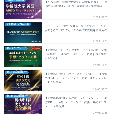
GMARCH英語対策
【2027年度】学習院大学英語 超絶攻略ガイド｜全
6学部の出題傾向・配点・時間配分を完全網羅
12/04/2026
原田英語とっておきの話
「パーティーには誰が来ると思いますか？」を英
訳できる？Xで132万バズの英作文問題を徹底解説
01/04/2026
英検1級ライティング
【英検1級ライティング予想トピック150問】全問
に頻出度＋日本語訳＋理由ヒント完備｜2026年度
完全対応版
29/03/2026
英検１級合格必勝メモ
【英検1級に使える表現・決まり文句・チート定型
文BEST150】ライティング・面接・要約テンプレ
ート完全辞典
29/03/2026
英検準1級合格必勝メモ
【英検準1級に使える表現・決まり文句・チート定
型文BEST120】ライティング・面接・要約テンプ
レート完全辞典
29/03/2026