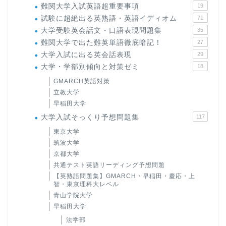
難関大学入試英語超重要事項
19
試験に超絶出る英熟語・英語イディオム
71
大学受験英会話文・口語表現問題集
35
難関大学で出た難英単語徹底暗記！
27
大学入試に出る英会話表現
29
大学・学部別傾向と対策ゼミ
18
GMARCH英語対策
立教大学
早稲田大学
大学入試そっくり予想問題集
117
東京大学
筑波大学
京都大学
共通テスト英語リーディング予想問題
【英熟語問題集】GMARCH・早稲田・慶応・上
智・東京理科大レベル
青山学院大学
早稲田大学
法学部