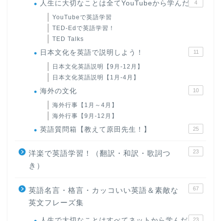
人生に大切なことは全てYouTubeから学んだ
4
YouTubeで英語学習
TED-Edで英語学習！
TED Talks
日本文化を英語で説明しよう！
11
日本文化英語説明【9月-12月】
日本文化英語説明【1月-4月】
海外の文化
10
海外行事【1月～4月】
海外行事【9月-12月】
英語質問箱【教えて原田先生！】
25
23
洋楽で英語学習！（翻訳・和訳・歌詞つ
き）
67
英語名言・格言・カッコいい英語＆素敵な
英文フレーズ集
人生で大切なことはすべてネットから学んだ
23