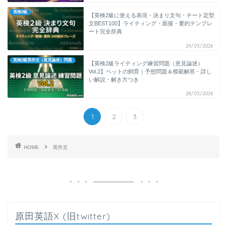
英検2級
【英検2級に使える表現・決まり文句・チート定型
文BEST100】ライティング・面接・要約テンプレ
ート完全辞典
29/03/2026
英検2級英作文（意見論述）問題
【英検2級ライティング練習問題（意見論述）
Vol.2】ペットの飼育｜予想問題＆模範解答・詳し
い解説・解き方つき
28/03/2026
1
2
3
HOME
英作文
原田英語X (旧twitter)