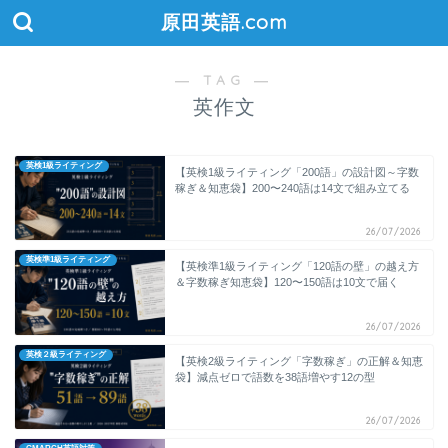
原田英語.com
― TAG ―
英作文
英検1級ライティング
【英検1級ライティング「200語」の設計図～字数
稼ぎ＆知恵袋】200〜240語は14文で組み立てる
26/07/2026
英検準1級ライティング
【英検準1級ライティング「120語の壁」の越え方
＆字数稼ぎ知恵袋】120〜150語は10文で届く
26/07/2026
英検２級ライティング
【英検2級ライティング「字数稼ぎ」の正解＆知恵
袋】減点ゼロで語数を38語増やす12の型
26/07/2026