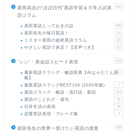
647
原田高志の"ほぼ日刊"英語学習＆大学入試英
語コラム
原田英語とっておきの話
280
原田先生の毎日英語！
111
ミスター原田の超絶英語コラム
145
やさしい英語で多読！【音声つき】
111
214
"シン"・英会話スピード表現
最新英語スラング・略語辞典【AIはらだくん搭
1
載】
最新英語スラングBEST100 (2026年版)
1
英語スラング・略語・流行語・新語
119
英語のことわざ・成句
62
日常生活の表現
28
恋愛英語表現・フレーズ集
3
399
原田先生の世界一受けたい英語の授業