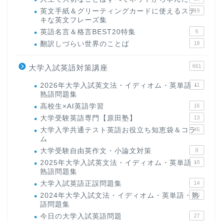
英文手紙＆グリーティングカードに使えるステ
19
キな英文フレーズ集
英語名言＆格言BEST20特集
6
翻訳しづらい世界のことば
18
661
大学入試英語対策講座
2026年大学入試英文法・イディオム・英単語・
11
熟語問題集
高校生×AI英語学習
16
大学受験英語専門【原田塾】
13
大学入学共通テスト英語お役立ち知恵袋＆コラ
45
ム
大学受験自由英作文・小論文対策
8
2025年大学入試英文法・イディオム・英単語・
18
熟語問題集
大学入試英語正誤問題集
14
2024年大学入試文法・イディオム・英単語・熟
15
語問題集
今日の大学入試英語問題
27