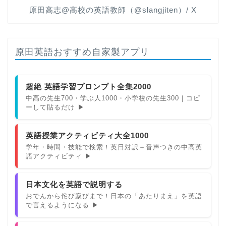
原田高志@高校の英語教師（@slangjiten）/ X
原田英語おすすめ自家製アプリ
超絶 英語学習プロンプト全集2000
中高の先生700・学ぶ人1000・小学校の先生300｜コピ
ーして貼るだけ ▶
英語授業アクティビティ大全1000
学年・時間・技能で検索！英日対訳＋音声つきの中高英
語アクティビティ ▶
日本文化を英語で説明する
おでんから侘び寂びまで！日本の「あたりまえ」を英語
で言えるようになる ▶