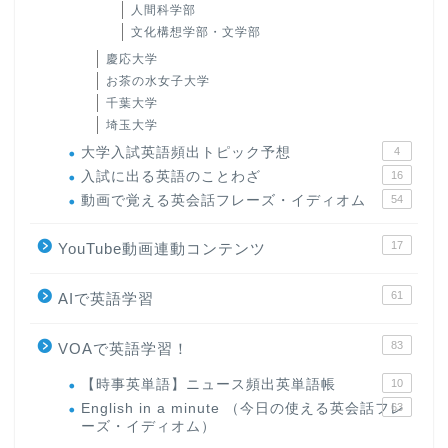
人間科学部
文化構想学部・文学部
慶応大学
お茶の水女子大学
千葉大学
埼玉大学
大学入試英語頻出トピック予想
4
入試に出る英語のことわざ
16
動画で覚える英会話フレーズ・イディオム
54
17
YouTube動画連動コンテンツ
61
AIで英語学習
83
VOAで英語学習！
【時事英単語】ニュース頻出英単語帳
10
English in a minute （今日の使える英会話フレ
63
ーズ・イディオム）