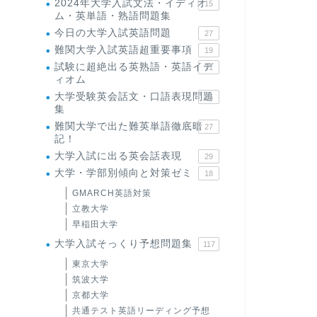
2024年大学入試文法・イディオ
15
ム・英単語・熟語問題集
今日の大学入試英語問題
27
難関大学入試英語超重要事項
19
試験に超絶出る英熟語・英語イデ
71
ィオム
大学受験英会話文・口語表現問題
35
集
難関大学で出た難英単語徹底暗
27
記！
大学入試に出る英会話表現
29
大学・学部別傾向と対策ゼミ
18
GMARCH英語対策
立教大学
早稲田大学
大学入試そっくり予想問題集
117
東京大学
筑波大学
京都大学
共通テスト英語リーディング予想