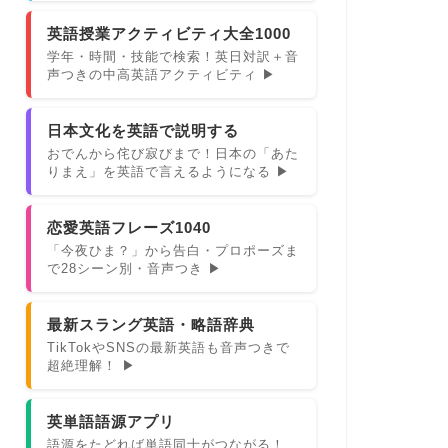
英語授業アクティビティ大全1000
学年・時間・技能で検索！英日対訳＋音
声つきの中高英語アクティビティ ▶
日本文化を英語で説明する
おでんから侘び寂びまで！日本の「あた
りまえ」を英語で言えるようになる ▶
恋愛英語フレーズ1040
「今夜ひま？」から告白・プロポーズま
で28シーン別・音声つき ▶
最新スラング英語・略語辞典
TikTokやSNSの最新英語も音声つきで
超絶理解！ ▶
英単語語源アプリ
語源をたどれば単語同士がつながる！