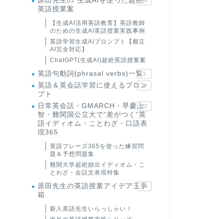
原田先生の"生成AIを使った超絶
95
英語授業案
【生成AI活用英語教育】英語教師
のための生成AI英語授業実践事例
英語学習生成AIプロンプト【都立
AI完全対応】
ChatGPT(生成AI)超絶英語授業案
英語句動詞(phrasal verbs)一覧
3
英語＆英会話学習に使えるプロン
6
プト
日常英会話・GMARCH・早慶上
22
智・難関国公立大で“差がつく”英
語イディオム・ことわざ・口語表
現365
英語フレーズ365を使った練習問
題＆予想問題集
難関大学超絶頻出イディオム・こ
とわざ・会話文表現特集
原田先生の英語授業アイデア玉手
24
箱
新人英語先生いらっしゃい！