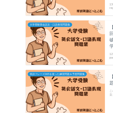
1
re
大学受験英会話文・口語表現問題集
1
pa
英語フレーズ365を使った練習問題＆予想問題集
こ
立