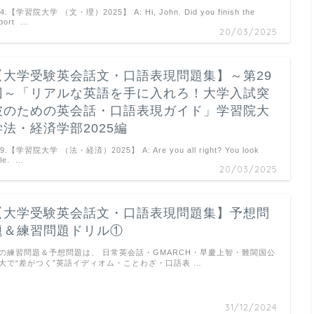
34.【学習院大学 （文・理）2025】 A: Hi, John. Did you finish the
port …
20/03/2025
【大学受験英会話文・口語表現問題集】～第29
回～「リアルな英語を手に入れろ！大学入試突
破のための英会話・口語表現ガイド」学習院大
学法・経済学部2025編
29.【学習院大学 （法・経済）2025】 A: Are you all right? You look
le. …
20/03/2025
【大学受験英会話文・口語表現問題集】予想問
題＆練習問題ドリル①
の練習問題＆予想問題は、 日常英会話・GMARCH・早慶上智・難関国公
大で“差がつく”英語イディオム・ことわざ・口語表 …
31/12/2024