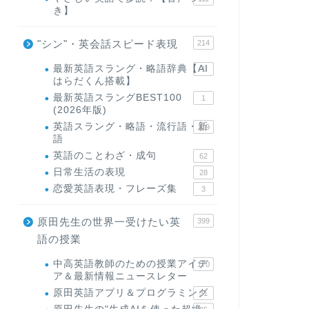
き】
"シン"・英会話スピード表現
214
最新英語スラング・略語辞典【AI
1
はらだくん搭載】
最新英語スラングBEST100
1
(2026年版)
英語スラング・略語・流行語・新
119
語
英語のことわざ・成句
62
日常生活の表現
28
恋愛英語表現・フレーズ集
3
原田先生の世界一受けたい英
399
語の授業
中高英語教師のための授業アイデ
170
ア＆最新情報ニュースレター
原田英語アプリ＆プログラミング
31