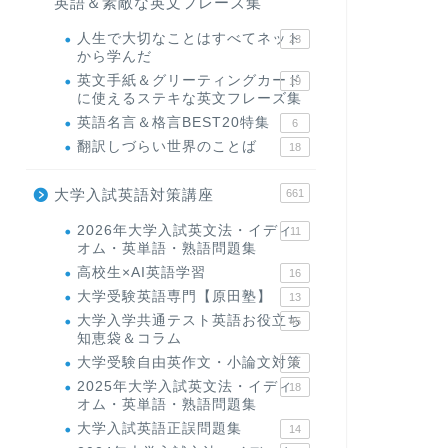
英語＆素敵な英文フレーズ集
人生で大切なことはすべてネット
23
から学んだ
英文手紙＆グリーティングカード
19
に使えるステキな英文フレーズ集
英語名言＆格言BEST20特集
6
翻訳しづらい世界のことば
18
大学入試英語対策講座
661
2026年大学入試英文法・イディ
11
オム・英単語・熟語問題集
高校生×AI英語学習
16
大学受験英語専門【原田塾】
13
大学入学共通テスト英語お役立ち
45
知恵袋＆コラム
大学受験自由英作文・小論文対策
8
2025年大学入試英文法・イディ
18
オム・英単語・熟語問題集
大学入試英語正誤問題集
14