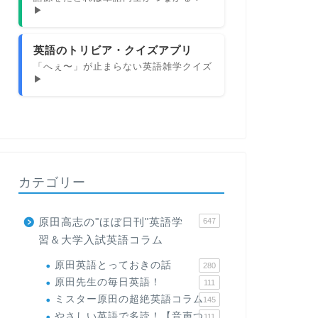
▶
英語のトリビア・クイズアプリ
「へぇ〜」が止まらない英語雑学クイズ
▶
カテゴリー
原田高志の"ほぼ日刊"英語学
647
習＆大学入試英語コラム
原田英語とっておきの話
280
原田先生の毎日英語！
111
ミスター原田の超絶英語コラム
145
やさしい英語で多読！【音声つ
111