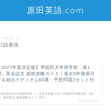
原田英語.com
 TAG ―
口語表現
【2027年度決定版】早稲田大学商学部〈第1
問〉英会話文 超絶攻略ガイド｜過去5年徹底分
析＆頻出イディオム60選・予想問題2セット付
き
WASEDA COMMERCE ── 会話文攻略 2027 早稲田大学商学部〈第1
〉 英会話文 超絶攻略ガイド 2027 …
12/04/2026