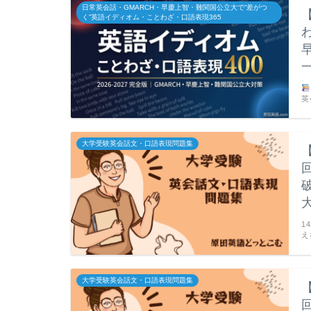
日常英会話・GMARCH・早慶上智・難関国公立大で“差がつ
く”英語イディオム・ことわざ・口語表現365
英
大学受験英会話文・口語表現問題集
1
え
大学受験英会話文・口語表現問題集