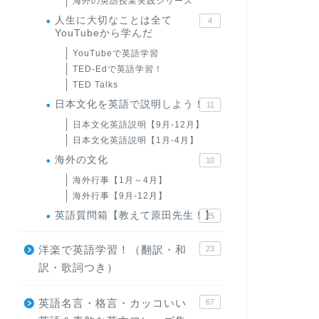
海外の英語授業実践シリーズ
人生に大切なことは全て
4
YouTubeから学んだ
YouTubeで英語学習
TED-Edで英語学習！
TED Talks
日本文化を英語で説明しよう！
11
日本文化英語説明【9月-12月】
日本文化英語説明【1月-4月】
海外の文化
10
海外行事【1月～4月】
海外行事【9月-12月】
英語質問箱【教えて原田先生！】
25
洋楽で英語学習！（翻訳・和
23
訳・歌詞つき）
英語名言・格言・カッコいい
67