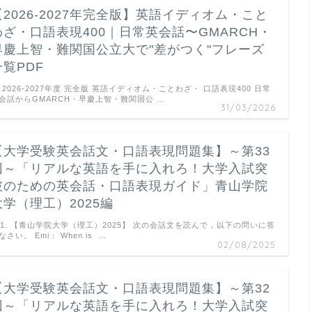
【2026-2027年完全版】英語イディオム・こと
わざ・口語表現400｜日常英会話〜GMARCH・
早慶上智・難関国公立大で"差がつく"フレーズ
一覧PDF
2026-2027年度 完全版 英語イディオム・ことわざ・ 口語表現400 日常
会話からGMARCH・早慶上智・難関国公 …
31/03/2026
【大学受験英会話文・口語表現問題集】～第33
回～「リアルな英語を手に入れろ！大学入試突
破のための英会話・口語表現ガイド」青山学院
大学（理工）2025編
41. 【青山学院大学（理工）2025】 次の会話文を読んで，以下の問いに答
なさい。 Emi： When is …
02/08/2025
【大学受験英会話文・口語表現問題集】～第32
回～「リアルな英語を手に入れろ！大学入試突