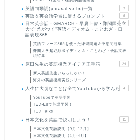
ChatGPT(生成AI)超絶英語授業案
英語句動詞(phrasal verbs)一覧
3
英語＆英会話学習に使えるプロンプト
6
日常英会話・GMARCH・早慶上智・難関国公立
22
大で“差がつく”英語イディオム・ことわざ・口
語表現365
英語フレーズ365を使った練習問題＆予想問題集
難関大学超絶頻出イディオム・ことわざ・会話文表
現特集
原田先生の英語授業アイデア玉手箱
24
新人英語先生いらっしゃい！
海外の英語授業実践シリーズ
人生に大切なことは全てYouTubeから学んだ
4
YouTubeで英語学習
TED-Edで英語学習！
TED Talks
日本文化を英語で説明しよう！
11
日本文化英語説明【9月-12月】
日本文化英語説明【1月-4月】