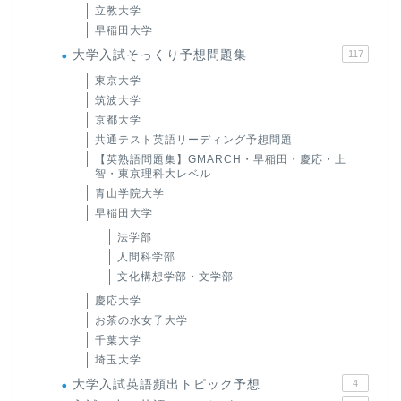
立教大学
早稲田大学
大学入試そっくり予想問題集
117
東京大学
筑波大学
京都大学
共通テスト英語リーディング予想問題
【英熟語問題集】GMARCH・早稲田・慶応・上
智・東京理科大レベル
青山学院大学
早稲田大学
法学部
人間科学部
文化構想学部・文学部
慶応大学
お茶の水女子大学
千葉大学
埼玉大学
大学入試英語頻出トピック予想
4