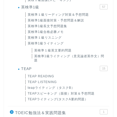
英検１級面接(スピーキング)
英検準1級
57
英検準１級リーディング対策＆予想問題
英検準1級面接対策・予想問題＆解説
英検準1級長文予想問題集
英検準1級合格必勝メモ
英検準１級リスニング
英検準1級ライティング
英検準１級英文要約問題
英検準1級ライティング（意見論述英作文）問
題
TEAP
15
TEAP READING
TEAP LISTENING
teapライティング（タスクB）
TEAPスピーキング（面接）対策＆予想問題
TEAPライティング(タスクA要約問題）
1
TOEIC勉強法＆実践問題集