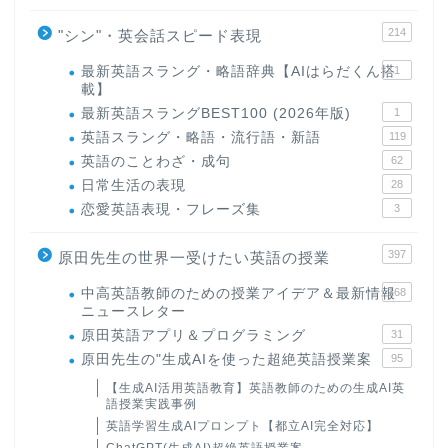
214
"シン"・英会話スピード表現
最新英語スラング・略語辞典【AIはらだくん搭
1
載】
最新英語スラングBEST100 (2026年版)
1
英語スラング・略語・流行語・新語
119
英語のことわざ・成句
62
日常生活の表現
28
恋愛英語表現・フレーズ集
3
397
原田先生の世界一受けたい英語の授業
中高英語教師のための授業アイデア＆最新情報
168
ニュースレター
原田英語アプリ＆プログラミング
31
原田先生の"生成AIを使った超絶英語授業案
95
【生成AI活用英語教育】英語教師のための生成AI英
語授業実践事例
英語学習生成AIプロンプト【都立AI完全対応】