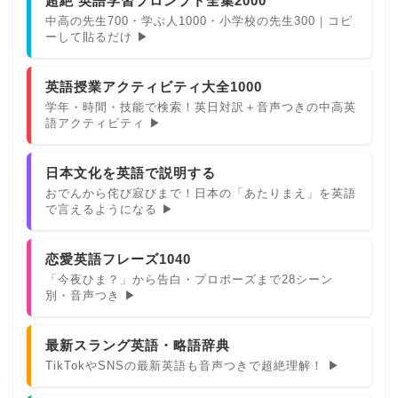
超絶 英語学習プロンプト全集2000
中高の先生700・学ぶ人1000・小学校の先生300｜コピ
ーして貼るだけ ▶
英語授業アクティビティ大全1000
学年・時間・技能で検索！英日対訳＋音声つきの中高英
語アクティビティ ▶
日本文化を英語で説明する
おでんから侘び寂びまで！日本の「あたりまえ」を英語
で言えるようになる ▶
恋愛英語フレーズ1040
「今夜ひま？」から告白・プロポーズまで28シーン
別・音声つき ▶
最新スラング英語・略語辞典
TikTokやSNSの最新英語も音声つきで超絶理解！ ▶