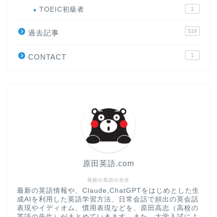
ホーム
TOEIC初級者
1
519
過去記事
原田高志の”ほぼ日刊”英語
学習＆大学入試英語コラム
1
CONTACT
“シン”・英会話スピード表
現
大学入試英語対策講座
英語名言・格言・カッコい
い英語＆素敵な英文フレー
ズ集
原田英語.com
過去記事
高校の英語の先生
最新の英語情報や、Claude,ChatGPTをはじめとした生
成AIを利用した英語学習方法、日常会話で頻出の英会話
CONTACT
表現やイディオム、慣用表現などを、原田高志（高校の
英語の先生）がまとめていきます。また、大学入試によ