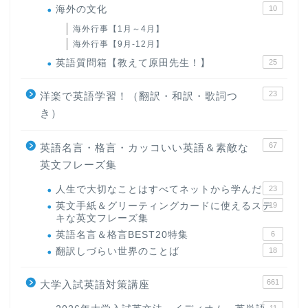
海外の文化
10
海外行事【1月～4月】
海外行事【9月-12月】
英語質問箱【教えて原田先生！】
25
23
洋楽で英語学習！（翻訳・和訳・歌詞つ
き）
67
英語名言・格言・カッコいい英語＆素敵な
英文フレーズ集
人生で大切なことはすべてネットから学んだ
23
英文手紙＆グリーティングカードに使えるステ
19
キな英文フレーズ集
英語名言＆格言BEST20特集
6
翻訳しづらい世界のことば
18
661
大学入試英語対策講座