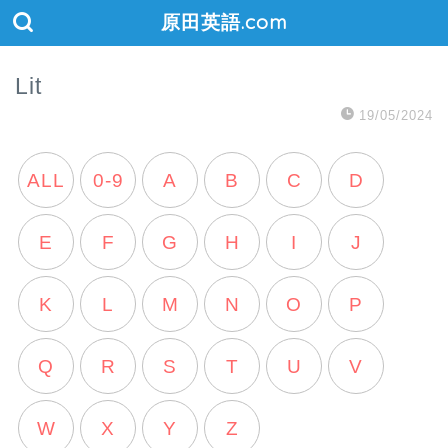
原田英語.com
Lit
19/05/2024
ALL
0-9
A
B
C
D
E
F
G
H
I
J
K
L
M
N
O
P
Q
R
S
T
U
V
W
X
Y
Z