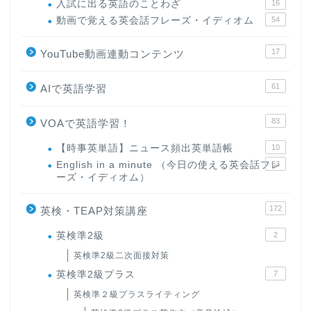
入試に出る英語のことわざ
16
動画で覚える英会話フレーズ・イディオム
54
17
YouTube動画連動コンテンツ
61
AIで英語学習
83
VOAで英語学習！
【時事英単語】ニュース頻出英単語帳
10
English in a minute （今日の使える英会話フレ
63
ーズ・イディオム）
172
英検・TEAP対策講座
英検準2級
2
英検準2級二次面接対策
英検準2級プラス
7
英検準２級プラスライティング