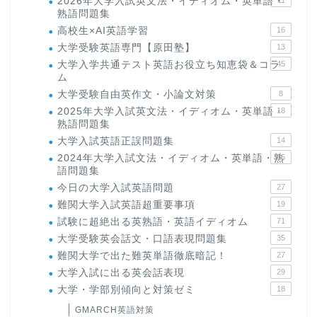
2026年大学入試英文法・イディオム・英単語・
11
熟語問題集
高校生×AI英語学習
16
大学受験英語専門【原田塾】
13
大学入学共通テスト英語お役立ち知恵袋＆コラ
45
ム
大学受験自由英作文・小論文対策
8
2025年大学入試英文法・イディオム・英単語・
18
熟語問題集
大学入試英語正誤問題集
14
2024年大学入試文法・イディオム・英単語・熟
15
語問題集
今日の大学入試英語問題
27
難関大学入試英語超重要事項
19
試験に超絶出る英熟語・英語イディオム
71
大学受験英会話文・口語表現問題集
35
難関大学で出た難英単語徹底暗記！
27
大学入試に出る英会話表現
29
大学・学部別傾向と対策ゼミ
18
GMARCH英語対策