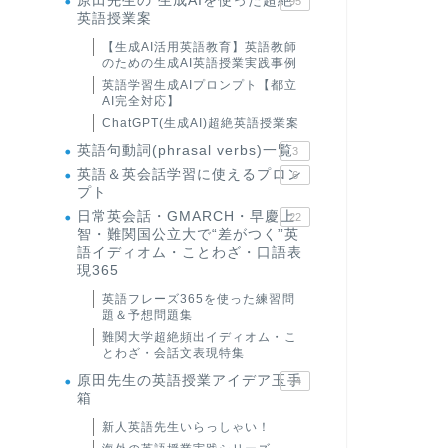
原田先生の"生成AIを使った超絶
95
英語授業案
【生成AI活用英語教育】英語教師
のための生成AI英語授業実践事例
英語学習生成AIプロンプト【都立
AI完全対応】
ChatGPT(生成AI)超絶英語授業案
英語句動詞(phrasal verbs)一覧
3
英語＆英会話学習に使えるプロン
6
プト
日常英会話・GMARCH・早慶上
22
智・難関国公立大で“差がつく”英
語イディオム・ことわざ・口語表
現365
英語フレーズ365を使った練習問
題＆予想問題集
難関大学超絶頻出イディオム・こ
とわざ・会話文表現特集
原田先生の英語授業アイデア玉手
24
箱
新人英語先生いらっしゃい！