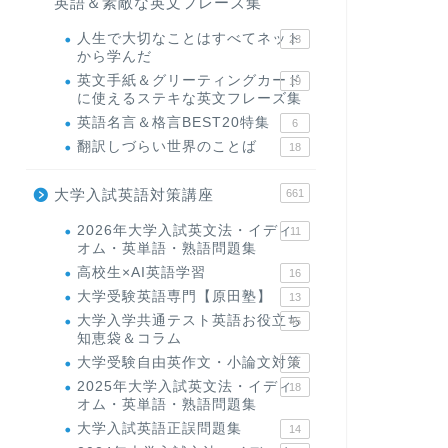
英語＆素敵な英文フレーズ集
人生で大切なことはすべてネット
23
から学んだ
英文手紙＆グリーティングカード
19
に使えるステキな英文フレーズ集
英語名言＆格言BEST20特集
6
翻訳しづらい世界のことば
18
大学入試英語対策講座
661
2026年大学入試英文法・イディ
11
オム・英単語・熟語問題集
高校生×AI英語学習
16
大学受験英語専門【原田塾】
13
大学入学共通テスト英語お役立ち
45
知恵袋＆コラム
大学受験自由英作文・小論文対策
8
2025年大学入試英文法・イディ
18
オム・英単語・熟語問題集
大学入試英語正誤問題集
14