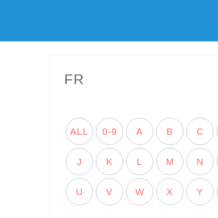
FR
ALL
0-9
A
B
C
J
K
L
M
N
U
V
W
X
Y