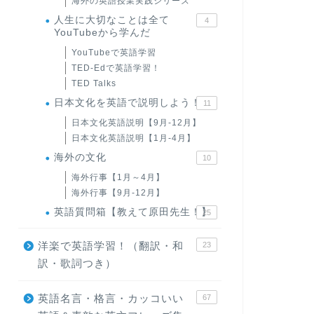
海外の英語授業実践シリーズ
人生に大切なことは全て
4
YouTubeから学んだ
YouTubeで英語学習
TED-Edで英語学習！
TED Talks
日本文化を英語で説明しよう！
11
日本文化英語説明【9月-12月】
日本文化英語説明【1月-4月】
海外の文化
10
海外行事【1月～4月】
海外行事【9月-12月】
英語質問箱【教えて原田先生！】
25
洋楽で英語学習！（翻訳・和
23
訳・歌詞つき）
英語名言・格言・カッコいい
67