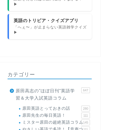
▶
英語のトリビア・クイズアプリ
「へぇ〜」が止まらない英語雑学クイズ
▶
カテゴリー
原田高志の"ほぼ日刊"英語学
647
習＆大学入試英語コラム
原田英語とっておきの話
280
原田先生の毎日英語！
111
ミスター原田の超絶英語コラム
145
やさしい英語で多読！【音声つ
111