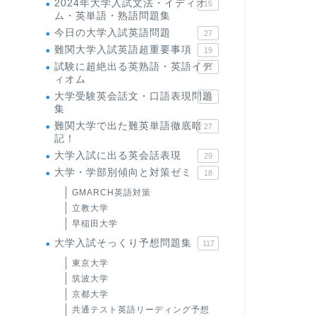
2024年大学入試文法・イディオ
15
ム・英単語・熟語問題集
今日の大学入試英語問題
27
難関大学入試英語超重要事項
19
試験に超絶出る英熟語・英語イデ
71
ィオム
大学受験英会話文・口語表現問題
35
集
難関大学で出た難英単語徹底暗
27
記！
大学入試に出る英会話表現
29
大学・学部別傾向と対策ゼミ
18
GMARCH英語対策
立教大学
早稲田大学
大学入試そっくり予想問題集
117
東京大学
筑波大学
京都大学
共通テスト英語リーディング予想