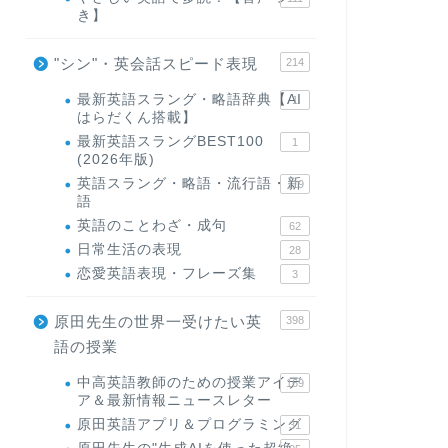
き】
"シン"・英会話スピード表現
214
最新英語スラング・略語辞典【AI
1
はらだくん搭載】
最新英語スラングBEST100
1
(2026年版)
英語スラング・略語・流行語・新
119
語
英語のことわざ・成句
62
日常生活の表現
28
恋愛英語表現・フレーズ集
3
原田先生の世界一受けたい英
398
語の授業
中高英語教師のための授業アイデ
169
ア＆最新情報ニュースレター
原田英語アプリ＆プログラミング
31