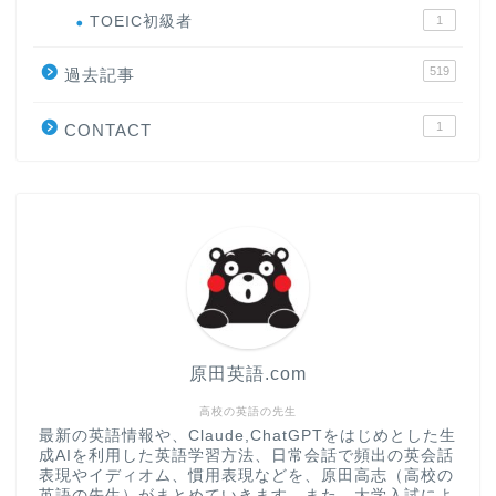
ホーム
TOEIC初級者
1
519
過去記事
原田高志の”ほぼ日刊”英語
学習＆大学入試英語コラム
1
CONTACT
“シン”・英会話スピード表
現
大学入試英語対策講座
英語名言・格言・カッコい
い英語＆素敵な英文フレー
ズ集
原田英語.com
過去記事
高校の英語の先生
最新の英語情報や、Claude,ChatGPTをはじめとした生
成AIを利用した英語学習方法、日常会話で頻出の英会話
CONTACT
表現やイディオム、慣用表現などを、原田高志（高校の
英語の先生）がまとめていきます。また、大学入試によ