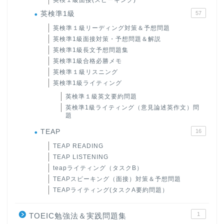
英検１級面接(スピーキング)
英検準1級
57
英検準１級リーディング対策＆予想問題
英検準1級面接対策・予想問題＆解説
英検準1級長文予想問題集
英検準1級合格必勝メモ
英検準１級リスニング
英検準1級ライティング
英検準１級英文要約問題
英検準1級ライティング（意見論述英作文）問
題
TEAP
16
TEAP READING
TEAP LISTENING
teapライティング（タスクB）
TEAPスピーキング（面接）対策＆予想問題
TEAPライティング(タスクA要約問題）
1
TOEIC勉強法＆実践問題集