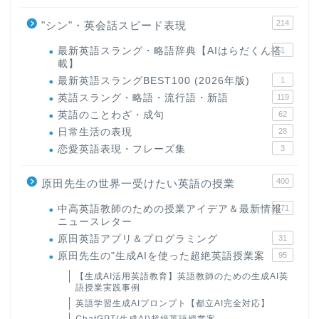
214
"シン"・英会話スピード表現
最新英語スラング・略語辞典【AIはらだくん搭
1
載】
最新英語スラングBEST100 (2026年版)
1
英語スラング・略語・流行語・新語
119
英語のことわざ・成句
62
日常生活の表現
28
恋愛英語表現・フレーズ集
3
400
原田先生の世界一受けたい英語の授業
中高英語教師のための授業アイデア＆最新情報
171
ニュースレター
原田英語アプリ＆プログラミング
31
原田先生の"生成AIを使った超絶英語授業案
95
【生成AI活用英語教育】英語教師のための生成AI英
語授業実践事例
英語学習生成AIプロンプト【都立AI完全対応】