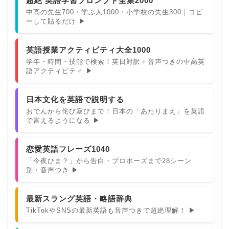
超絶 英語学習プロンプト全集2000
中高の先生700・学ぶ人1000・小学校の先生300｜コピ
ーして貼るだけ ▶
英語授業アクティビティ大全1000
学年・時間・技能で検索！英日対訳＋音声つきの中高英
語アクティビティ ▶
日本文化を英語で説明する
おでんから侘び寂びまで！日本の「あたりまえ」を英語
で言えるようになる ▶
恋愛英語フレーズ1040
「今夜ひま？」から告白・プロポーズまで28シーン
別・音声つき ▶
最新スラング英語・略語辞典
TikTokやSNSの最新英語も音声つきで超絶理解！ ▶