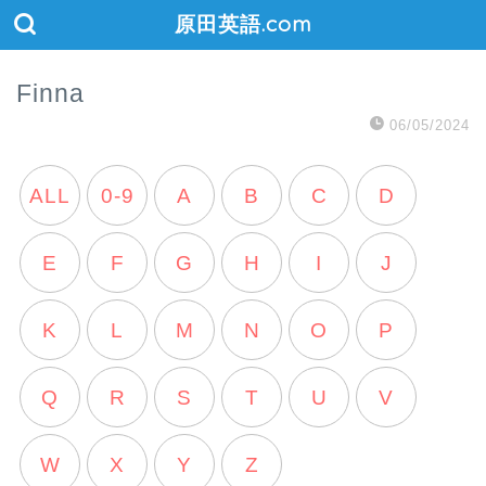
原田英語.com
Finna
06/05/2024
ALL
0-9
A
B
C
D
E
F
G
H
I
J
K
L
M
N
O
P
Q
R
S
T
U
V
W
X
Y
Z