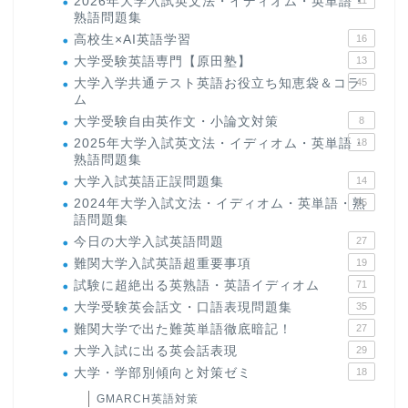
2026年大学入試英文法・イディオム・英単語・
11
熟語問題集
高校生×AI英語学習
16
大学受験英語専門【原田塾】
13
大学入学共通テスト英語お役立ち知恵袋＆コラ
45
ム
大学受験自由英作文・小論文対策
8
2025年大学入試英文法・イディオム・英単語・
18
熟語問題集
大学入試英語正誤問題集
14
2024年大学入試文法・イディオム・英単語・熟
15
語問題集
今日の大学入試英語問題
27
難関大学入試英語超重要事項
19
試験に超絶出る英熟語・英語イディオム
71
大学受験英会話文・口語表現問題集
35
難関大学で出た難英単語徹底暗記！
27
大学入試に出る英会話表現
29
大学・学部別傾向と対策ゼミ
18
GMARCH英語対策