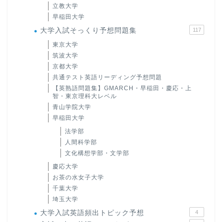
立教大学
早稲田大学
大学入試そっくり予想問題集
117
東京大学
筑波大学
京都大学
共通テスト英語リーディング予想問題
【英熟語問題集】GMARCH・早稲田・慶応・上
智・東京理科大レベル
青山学院大学
早稲田大学
法学部
人間科学部
文化構想学部・文学部
慶応大学
お茶の水女子大学
千葉大学
埼玉大学
大学入試英語頻出トピック予想
4