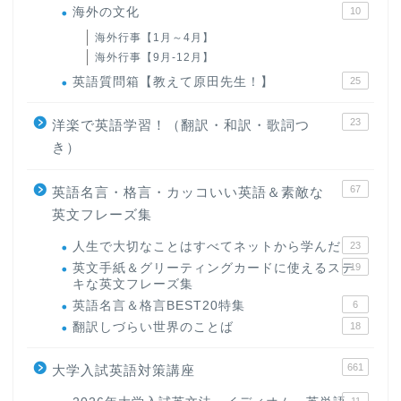
海外の文化
10
海外行事【1月～4月】
海外行事【9月-12月】
英語質問箱【教えて原田先生！】
25
23
洋楽で英語学習！（翻訳・和訳・歌詞つ
き）
67
英語名言・格言・カッコいい英語＆素敵な
英文フレーズ集
人生で大切なことはすべてネットから学んだ
23
英文手紙＆グリーティングカードに使えるステ
19
キな英文フレーズ集
英語名言＆格言BEST20特集
6
翻訳しづらい世界のことば
18
661
大学入試英語対策講座