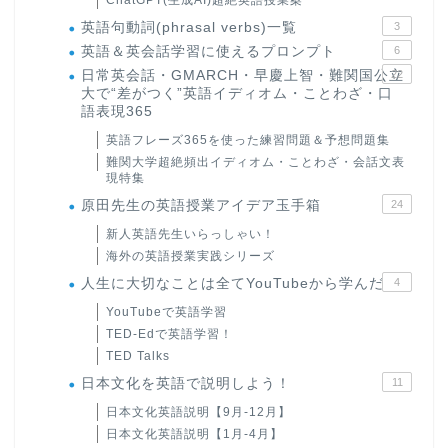
ChatGPT(生成AI)超絶英語授業案
英語句動詞(phrasal verbs)一覧
3
英語＆英会話学習に使えるプロンプト
6
日常英会話・GMARCH・早慶上智・難関国公立
22
大で“差がつく”英語イディオム・ことわざ・口
語表現365
英語フレーズ365を使った練習問題＆予想問題集
難関大学超絶頻出イディオム・ことわざ・会話文表
現特集
原田先生の英語授業アイデア玉手箱
24
新人英語先生いらっしゃい！
海外の英語授業実践シリーズ
人生に大切なことは全てYouTubeから学んだ
4
YouTubeで英語学習
TED-Edで英語学習！
TED Talks
日本文化を英語で説明しよう！
11
日本文化英語説明【9月-12月】
日本文化英語説明【1月-4月】