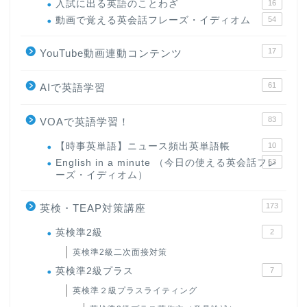
入試に出る英語のことわざ
16
動画で覚える英会話フレーズ・イディオム
54
17
YouTube動画連動コンテンツ
61
AIで英語学習
83
VOAで英語学習！
【時事英単語】ニュース頻出英単語帳
10
English in a minute （今日の使える英会話フレ
63
ーズ・イディオム）
173
英検・TEAP対策講座
英検準2級
2
英検準2級二次面接対策
英検準2級プラス
7
英検準２級プラスライティング